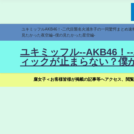
ユキミッフルAKB46！-二代目襲名火浦氷子の一同驚愕まとめ
見たかった夜空編--僕の見たかった星空編-
ユキミッフル--AKB46
ィックが止まらない？僕が
腐女子＜お客様皆様が掲載の記事等へアクセス、閲覧