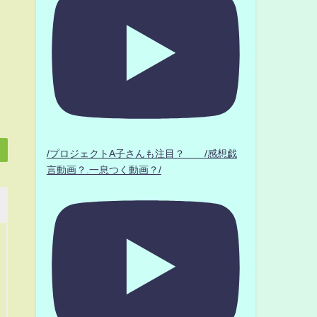
/プロジェクトA子さんも注目？ /感想戯
言動画？.一息つく動画？/