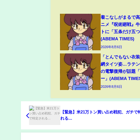
着こなしがまるで
ニメ『呪術廻戦』
トに「五条だけ五
(ABEMA TIMES)
2026年8月6日
「とんでもない衣
網タイツ姿…ラテ
の電撃復帰が話題
ー」(ABEMA TIME
2026年8月6日
【緊急】米21万トン買い占め戦犯、ガチで
れる...