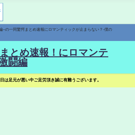
編--の一同驚愕まとめ速報にロマンティックが止まらない？-僕の
驚愕まとめ速報！にロマンテ
激闘編
日は足元が悪い中ご足労頂き誠に有難うございます。