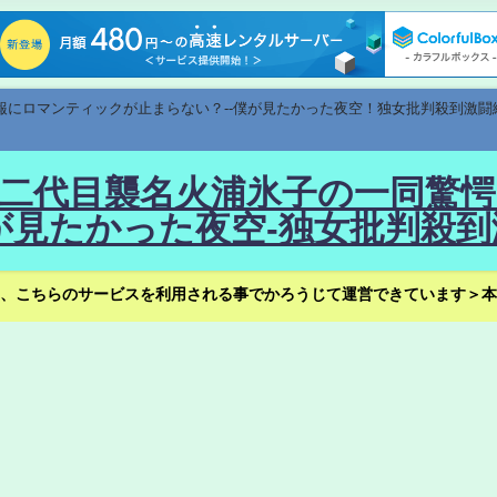
速報にロマンティックが止まらない？--僕が見たかった夜空！独女批判殺到激闘
！--二代目襲名火浦氷子の一同
見たかった夜空-独女批判殺到
、こちらのサービスを利用される事でかろうじて運営できています＞本