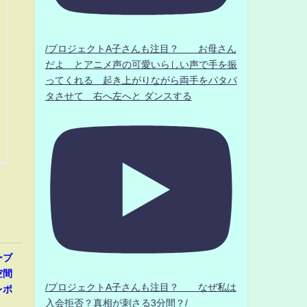
/プロジェクトA子さんも注目？ お母さん
だよ とアニメ声の可愛いらしい声で手を振
ってくれる 起き上がりながら両手をパタパ
タさせて 右へ左へと ダンスする
ーブ
空間
/プロジェクトA子さんも注目？ なぜ私は
レポ
入会拒否？真相が刺さる3分間？/