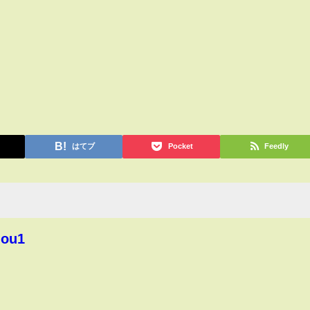
はてブ
Pocket
Feedly
hou1