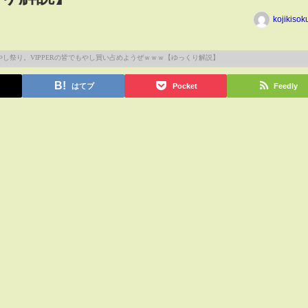
kojikiso
はてブ
Pocket
Feedly