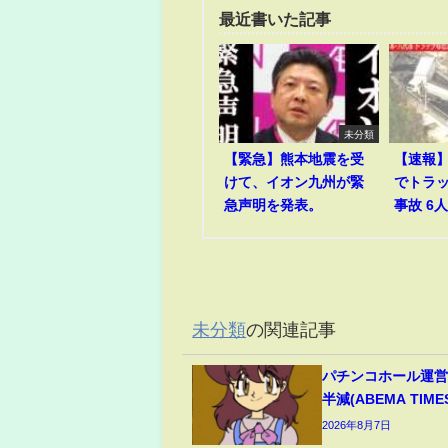
最近書いた記事
未分類
【緊急】熊本地震を受
【速報
けて、イオン九州が緊
でトラ
急声明を発表。
事故 6
未分類
の関連記事
パチンコホール運営
半減(ABEMA TIME
2026年8月7日