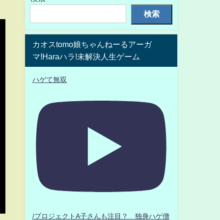
検索
カオスtomo娘ちゃんねーるアーガ
マ!Haraハラ!未解決人生ゲーム
ハゲて無双
/プロジェクトA子さんも注目？ 独身ハゲ僧