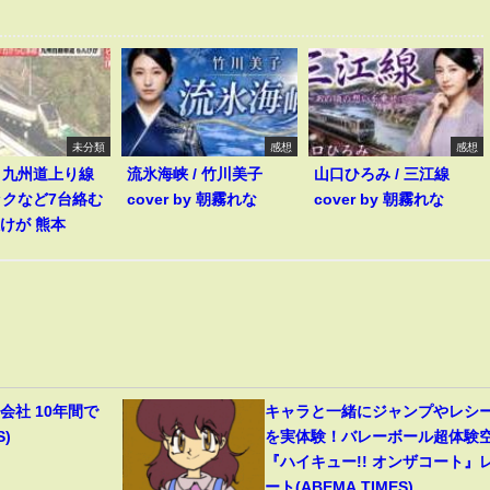
未分類
感想
感想
】九州道上り線
流氷海峡 / 竹川美子
山口ひろみ / 三江線
ックなど7台絡む
cover by 朝霧れな
cover by 朝霧れな
人けが 熊本
会社 10年間で
キャラと一緒にジャンプやレシ
S)
を実体験！バレーボール超体験
『ハイキュー!! オンザコート』
ート(ABEMA TIMES)