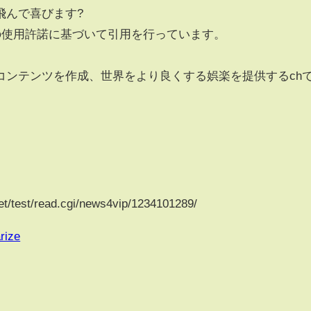
飛んで喜びます?
の使用許諾に基づいて引用を行っています。
コンテンツを作成、世界をより良くする娯楽を提供するch
/test/read.cgi/news4vip/1234101289/
rize