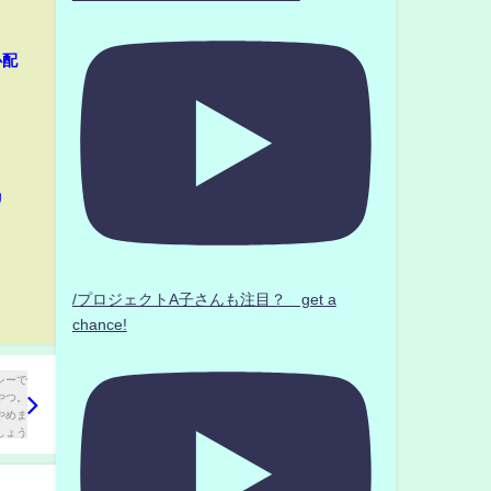
心配
リ
/プロジェクトA子さんも注目？ get a
chance!