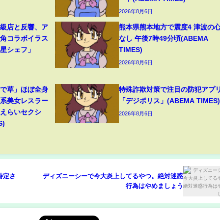
2026年8月6日
高級店と反響、ア
熊本県熊本地方で震度4 津波の
牛角コラボイラス
なし 午後7時49分頃(ABEMA
つ星シェフ」
TIMES)
2026年8月6日
装で草」ほぼ全身
特殊詐欺対策で注目の防犯アプ
ン系美女レスラー
「デジポリス」(ABEMA TIMES)
「えらいセクシ
2026年8月6日
S)
特定さ
ディズニーシーで今大炎上してるやつ。絶対迷惑
行為はやめましょう