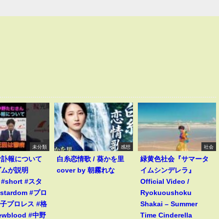
未分類
感想
社会
む訃報について
白糸恋情歌 / 葵かを里
緑黄色社会『サマータ
ダムが説明
cover by 朝霧れな
イムシンデレラ』
s #short #スタ
Official Video /
stardom #プロ
Ryokuoushoku
女子プロレス #格
Shakai – Summer
ewblood #中野
Time Cinderella