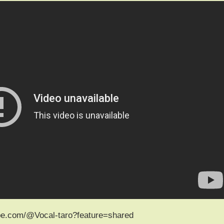
om/@Vocal-taro?feature=shared