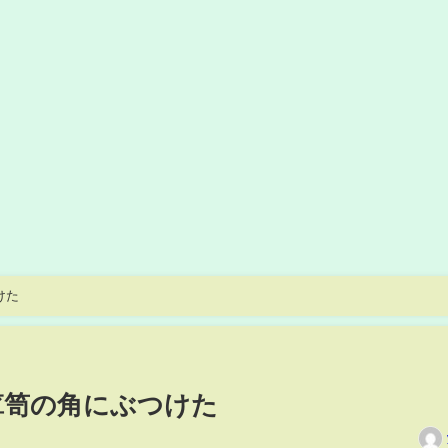
つけた
を箪笥の角にぶつけた