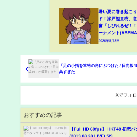
暑い夏に巻き起こ
ド！瀬戸熊直樹、
奮「しびれるぜ！！
ーナメント(ABEMA 
2026年8月8日
「足の小指を箪笥の角にぶつけた / 日向坂4
高すぎた
Xでフォ
おすすめの記事
【Full HD 60fps】 HKT48 初
(2013.08.28 LIVE) 5/9