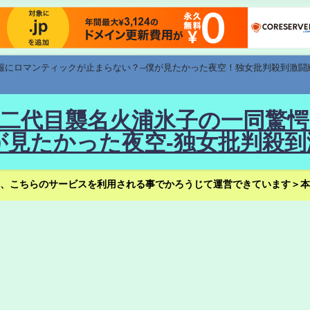
速報にロマンティックが止まらない？--僕が見たかった夜空！独女批判殺到激闘
！--二代目襲名火浦氷子の一同
見たかった夜空-独女批判殺到
、こちらのサービスを利用される事でかろうじて運営できています＞本