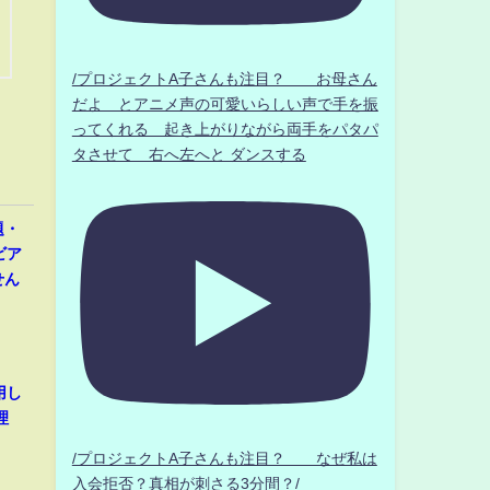
/プロジェクトA子さんも注目？ お母さん
だよ とアニメ声の可愛いらしい声で手を振
ってくれる 起き上がりながら両手をパタパ
タさせて 右へ左へと ダンスする
題・
ビア
せん
用し
理
/プロジェクトA子さんも注目？ なぜ私は
入会拒否？真相が刺さる3分間？/