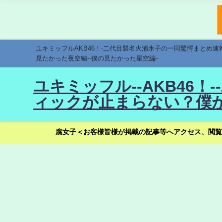
ユキミッフルAKB46！-二代目襲名火浦氷子の一同驚愕まとめ
見たかった夜空編--僕の見たかった星空編-
ユキミッフル--AKB46
ィックが止まらない？僕が
腐女子＜お客様皆様が掲載の記事等へアクセス、閲覧