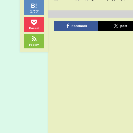
はてブ
Facebook
post
Pocket
Feedly