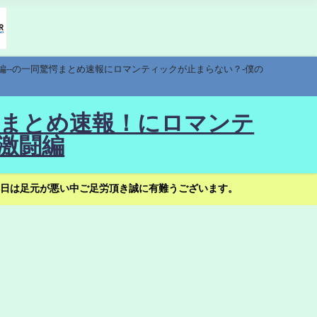
編--の一同驚愕まとめ速報にロマンティックが止まらない？-僕の
驚愕まとめ速報！にロマンテ
激闘編
日は足元が悪い中ご足労頂き誠に有難うございます。