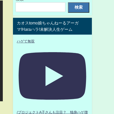
検索
カオスtomo娘ちゃんねーるアーガ
マ!Haraハラ!未解決人生ゲーム
ハゲて無双
/プロジェクトA子さんも注目？ 独身ハゲ僧