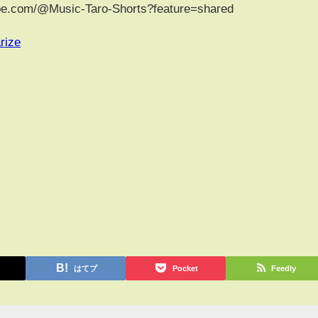
om/@Music-Taro-Shorts?feature=shared
rize
はてブ
Pocket
Feedly