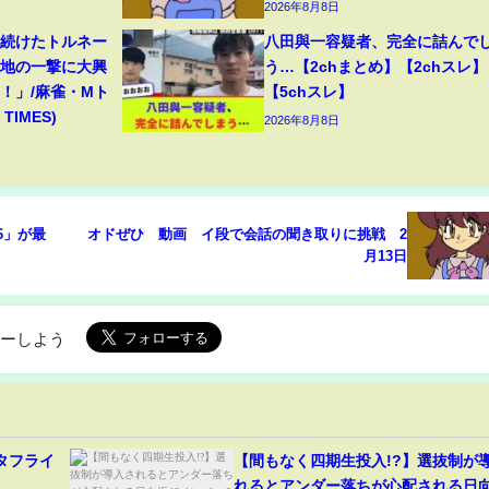
2026年8月8日
り続けたトルネー
八田與一容疑者、完全に詰んで
意地の一撃に大興
う…【2chまとめ】【2chスレ】
！」/麻雀・Mト
【5chスレ】
TIMES)
2026年8月8日
6」が最
オドぜひ 動画 イ段で会話の聞き取りに挑戦 2
月13日
ローしよう
恋バタフライ
【間もなく四期生投入!?】選抜制が
れるとアンダー落ちが心配される日向