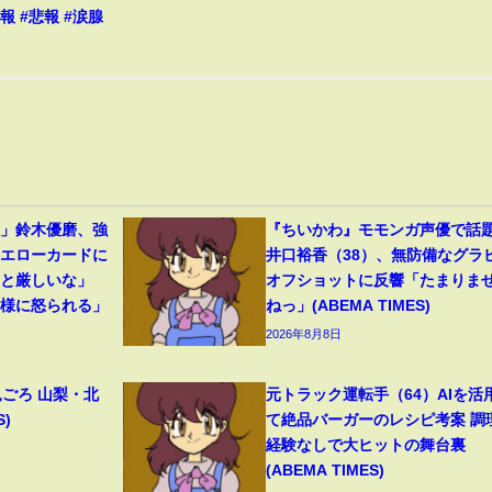
報 #悲報 #涙腺
裂」鈴木優磨、強
『ちいかわ』モモンガ声優で話
イエローカードに
井口裕香（38）、無防備なグラ
っと厳しいな」
オフショットに反響「たまりま
母様に怒られる」
ねっ」(ABEMA TIMES)
2026年8月8日
見ごろ 山梨・北
元トラック運転手（64）AIを活
S)
て絶品バーガーのレシピ考案 調
経験なしで大ヒットの舞台裏
(ABEMA TIMES)