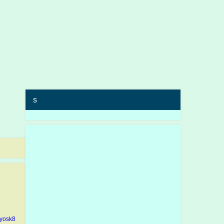
s
yosk8