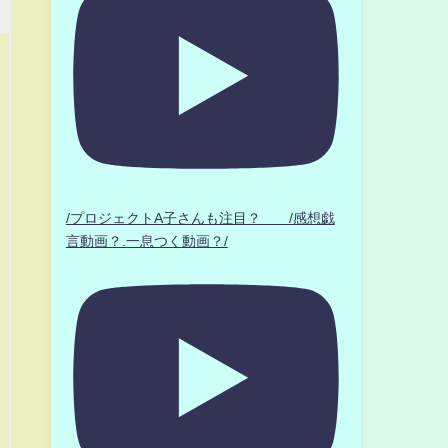
/プロジェクトA子さんも注目？ /感想戯
言動画？.一息つく動画？/