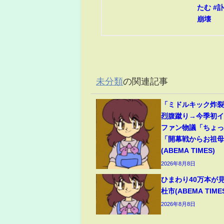
たむ #訃
崩壊
未分類
の関連記事
「ミドルキック炸
烈腹蹴り→今季初
ファン物議「ちょ
「開幕戦からお祖
(ABEMA TIMES)
2026年8月8日
ひまわり40万本が
杜市(ABEMA TIME
2026年8月8日