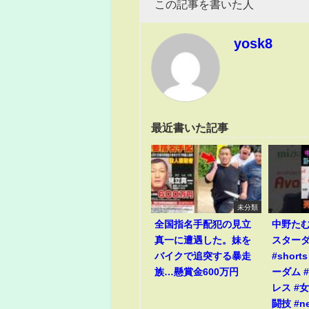
この記事を書いた人
yosk8
最近書いた記事
未分類
全国指名手配犯の見立
中野た
真一に遭遇した。妹を
スター
バイクで追突する暴走
#short
族…懸賞金600万円
ーダム #
レス #
闘技 #n