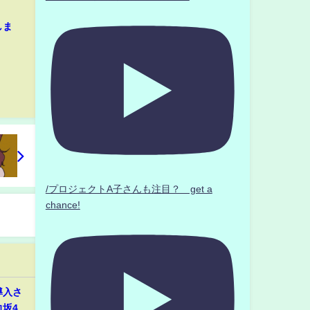
しま
/プロジェクトA子さんも注目？ get a
chance!
導入さ
坂46