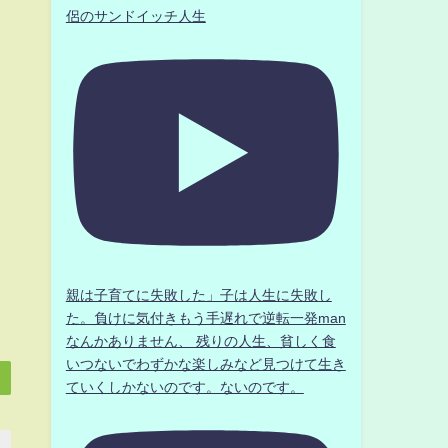
侶のサンドイッチ人生
親は子育てに失敗した」子は人生に失敗し
た。負けに気付きもう手遅れで逆転一発man
なんかありません、 残りの人生、貧しく食
いつないでわずかな楽しみなど見つけて生き
ていくしかないのです。ないのです。