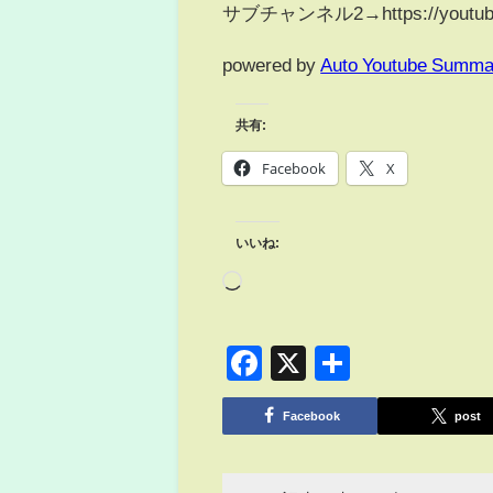
サブチャンネル2→https://youtube.c
powered by
Auto Youtube Summa
共有:
Facebook
X
いいね:
Facebook
X
共
有
Facebook
post