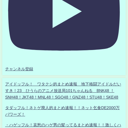
チャンネル登録
アイドッフル！ ワタクシ的まとめ速報 地下格闘アイドルだい
すき！23 ひうらのアニメ放送局101ちゃんねる BNK48 ！
SNH48！JKT48！MNL48！SGO48！GNZ48！STU48！SKE48
タダッフル！ネトゲ廃人的まとめ速報！！ネット乞食DE2000万
パワーズ！
・ハゲッフル！哀愁のハゲ男の髪ってるまとめ速報！！激しくハ