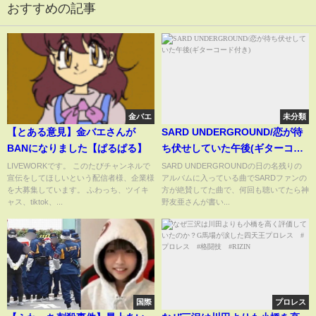
おすすめの記事
金バエ
未分類
【とある意見】金バエさんが
SARD UNDERGROUND/恋が待
BANになりました【ぱるぱる】
ち伏せしていた午後(ギターコー
ド付き)
LIVEWORKです。 このたびチャンネルで
SARD UNDERGROUNDの日の名残りの
宣伝をしてほしいという配信者様、企業様
アルバムに入っている曲でSARDファンの
を大募集しています。 ふわっち、ツイキ
方が絶賛してた曲で、何回も聴いてたら神
ャス、tiktok、...
野友亜さんが書い...
国際
プロレス