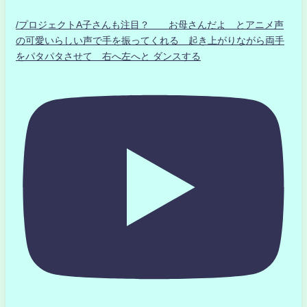
/プロジェクトA子さんも注目？ お母さんだよ とアニメ声
の可愛いらしい声で手を振ってくれる 起き上がりながら両手
をパタパタさせて 右へ左へと ダンスする