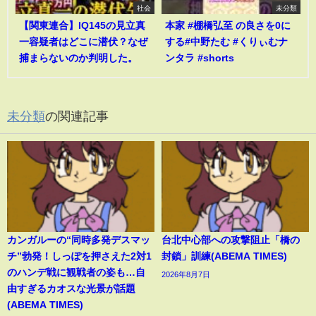
社会
未分類
【関東連合】IQ145の見立真
本家 #棚橋弘至 の良さを0に
一容疑者はどこに潜伏？なぜ
する#中野たむ #くりぃむナ
捕まらないのか判明した。
ンタラ #shorts
未分類
の関連記事
カンガルーの“同時多発デスマッ
台北中心部への攻撃阻止「橋の
チ”勃発！しっぽを押さえた2対1
封鎖」訓練(ABEMA TIMES)
のハンデ戦に観戦者の姿も…自
2026年8月7日
由すぎるカオスな光景が話題
(ABEMA TIMES)