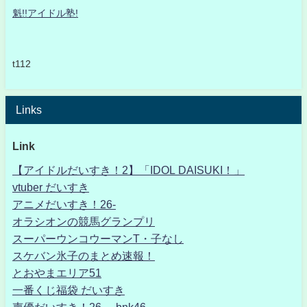
魁!!アイドル塾!
t112
Links
Link
【アイドルだいすき！2】「IDOL DAISUKI！」
vtuber だいすき
アニメだいすき！26-
オラシオンの競馬グランプリ
スーパーウンコウーマンT・子なし
スケバン氷子のまとめ速報！
とおやまエリア51
一番くじ福袋 だいすき
声優だいすき！26- bnk46