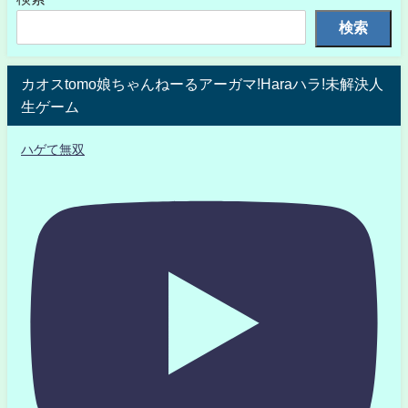
検索
カオスtomo娘ちゃんねーるアーガマ!Haraハラ!未解決人
生ゲーム
ハゲて無双