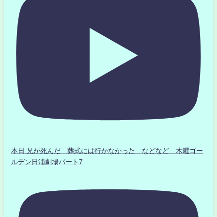
本日 兄が死んだ 葬式には行かなかった などなど 木曜ゴー
ルデン日浦劇場パート7