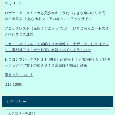
ゲっTEL？
ロボットアニメ！メカと美少女キャラだいすき永遠の非リア充・
非モテ星人 ！あらゆるマニアの為のマニアックサイト
アニゲタレスト（元祖！アニメッフル） ひきこもりニートのオ
ナベ的まとめ速報
ユカ・ヨネッフル！初老的まとめ速報！！大帝イタチにラリアッ
ト！害獣神アリ・ガー被害に必殺！パイルドライバー
ヒロコンプレックスNIGHT 的まとめ速報！！子供が欲しいど陰キ
ャアラフィフ女子のめざせ！専業主婦！婚活計画編
萌えっとこあに！
t112-1000ｍ
カテゴリー