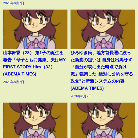
2026年8月7日
山本舞香（28） 第1子の誕生を
ひろゆき氏、地方首長選に絞っ
報告「母子ともに健康」夫はMY
た新党の狙いは 自身は出馬せず
FIRST STORY Hiro（32）
「自分が表に出た時点で負け
(ABEMA TIMES)
戦」強調した“絶対に公約を守る
政党”と斬新システムの内容
2026年8月7日
(ABEMA TIMES)
2026年8月7日