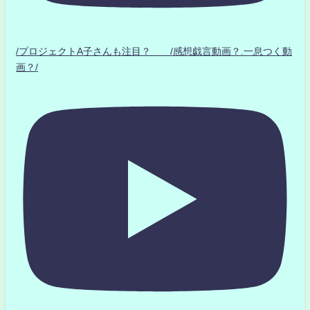
/プロジェクトA子さんも注目？ /感想戯言動画？.一息つく動
画？/