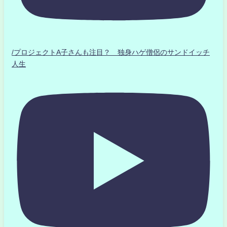
/プロジェクトA子さんも注目？ 独身ハゲ僧侶のサンドイッチ
人生