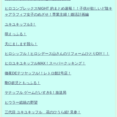
ヒロコンプレックスNIGHT 的まとめ速報！！子供が欲しいど陰キ
ャアラフィフ女子のめざせ！専業主婦！婚活計画編
ユキユキッフル3！
萌えっふる！
天にまします我ら！
ヒロシッフル！ヒロシデース山さんのリフォームひとりDIY！！
ヒロユキユキッフルMAX！スーパークッキング！
徹夜DEテツヤッフル!！レトロ館2号店！
剛Q超児ともっふる！
ヤナッフル ゲームだいすき6！放送局
ヒウラー総統の野望
三代目 ユキユキッフル 花のひうら組! 見参！