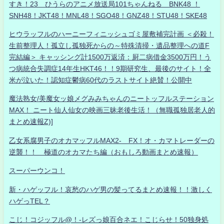
すき！23 ひうらのアニメ放送局101ちゃんねる BNK48 ！
SNH48！JKT48！MNL48！SGO48！GNZ48！STU48！SKE48
ヒウラッフルのハーニーフィニッシュゴミ屋敷補完計画 ＜必殺！
生前整理人！孤立し孤独死からの～特殊清掃・遺品整理への道F
完結編＞ キャッシング計1500万返済：厨二病借金3500万円！う
つ病統合失調症14年生HKT46！！9期研究生、最後のサイト！全
米が泣いた！認知症鬱病60代のラストサイト絶賛！公開中
魔法熟女/美魔女ッ娘メグみみちゃんのニートッフルステーション
MAX！ ニート仙人仙女の映画三昧老後生活！（無職孤独居老人的
まとめ速報Z)]
乙女系腐男子のオカマッフルMAX2- FX！オ・カマトレーダーの
逆襲！！ 極道のオカマたち編（おもしろ動画まとめ速報）
スーパーウンコ！
新・ハゲッフル！哀愁のハゲ男の髪ってるまとめ速報！！激しく
ハゲっTEL？
こじ！コジッフル@！-レズっ娘百合ネエ！こじらせ！50独身処