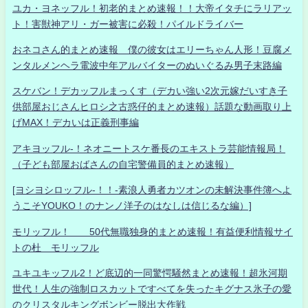
ユカ・ヨネッフル！初老的まとめ速報！！大帝イタチにラリアッ
ト！害獣神アリ・ガー被害に必殺！パイルドライバー
おネコさん的まとめ速報 僕の彼女はエリーちゃん人形！豆腐メ
ンタルメンヘラ電波中年アルバイターのぬいぐるみ男子末路編
スケバン！デカッフルまっくす（デカい強い2次元嫁だいすき子
供部屋おじさんヒロシ之古惑仔的まとめ速報）話題な動画取り上
げMAX！デカいは正義刑事編
アキヨッフル-！ネオニートスケ番長のエキストラ芸能情報局！
（子ども部屋おばさんの自宅警備員的まとめ速報）
[ヨシヨシロッフル-！！-素浪人勇者カツオンの未解決事件簿へよ
うこそYOUKO！のナンノ洋子のはなしは信じるな編）]
モリッフル！ 50代無職独身的まとめ速報！有益便利情報サイ
トの杜 モリッフル
ユキユキッフル2！ど底辺的一同驚愕騒然まとめ速報！超氷河期
世代！人生の強制ロスカットですべてを失ったキグナス氷子の愛
のクリスタルキングボンビー脱出大作戦