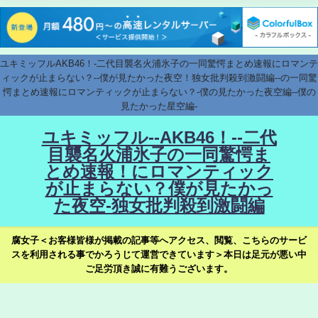
ユキミッフルAKB46！-二代目襲名火浦氷子の一同驚愕まとめ速報にロマンテ
ィックが止まらない？--僕が見たかった夜空！独女批判殺到激闘編--の一同驚
愕まとめ速報にロマンティックが止まらない？-僕の見たかった夜空編--僕の
見たかった星空編-
ユキミッフル--AKB46！--二代
目襲名火浦氷子の一同驚愕ま
とめ速報！にロマンティック
が止まらない？僕が見たかっ
た夜空-独女批判殺到激闘編
腐女子＜お客様皆様が掲載の記事等へアクセス、閲覧、こちらのサービ
スを利用される事でかろうじて運営できています＞本日は足元が悪い中
ご足労頂き誠に有難うございます。