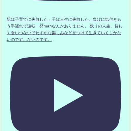
親は子育てに失敗した」子は人生に失敗した。負けに気付きも
う手遅れで逆転一発manなんかありません、 残りの人生、貧し
く食いつないでわずかな楽しみなど見つけて生きていくしかな
いのです。ないのです。