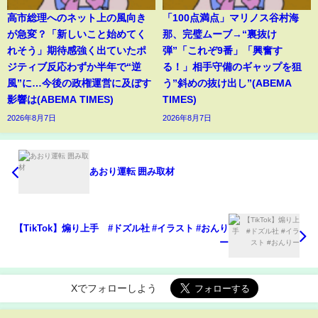
高市総理へのネット上の風向き
「100点満点」マリノス谷村海
が急変？「新しいこと始めてく
那、完璧ムーブ→“裏抜け
れそう」期待感強く出ていたポ
弾”「これぞ9番」「興奮す
ジティブ反応わずか半年で“逆
る！」相手守備のギャップを狙
風”に…今後の政権運営に及ぼす
う”斜めの抜け出し”(ABEMA
影響は(ABEMA TIMES)
TIMES)
2026年8月7日
2026年8月7日
あおり運転 囲み取材
【TikTok】煽り上手 #ドズル社 #イラスト #おんり
ー
Xでフォローしよう