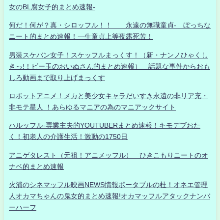
女のBL腐女子的まとめ速報-
何だ！何が？真・シロッフル！！ 永遠の無職童貞- ぼっちな
ニート的まとめ速報！一生童貞上等夜露死苦！
男装スケバン女子！スケッフルまっくす！（新・ナンノひゃくし
きっ!！ビー玉のおいぬさん的まとめ速報） 話題な事件からおも
しろ動画まで取り上げまっくす
ロボットアニメ！メカと美少女キャラだいすき永遠の非リア充・
非モテ星人 ！あらゆるマニアの為のマニアックサイト
ハルッフル-専業主夫的YOUTUBERまとめ速報！キモデブおた
く！初老人の介護生活！激動の1750日
アニゲタレスト（元祖！アニメッフル） ひきこもりニートのオ
ナベ的まとめ速報
火浦のシネマッフル映画NEWS情報ポータブルの杜！オネエ管理
人オカマちゃんの鬼女的まとめ速報!オカマッフルアタックナンバ
ーハーフ