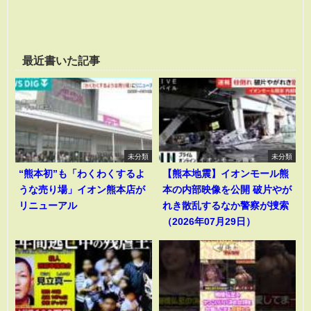
最近書いた記事
未分類
未分類
“熊本初”も「わくわくするよ
【熊本地震】イオンモール熊
うな売り場」イオン熊本店が
本の内部映像を公開 破片やが
リニューアル
れき散乱するなか警察が捜索
（2026年07月29日）