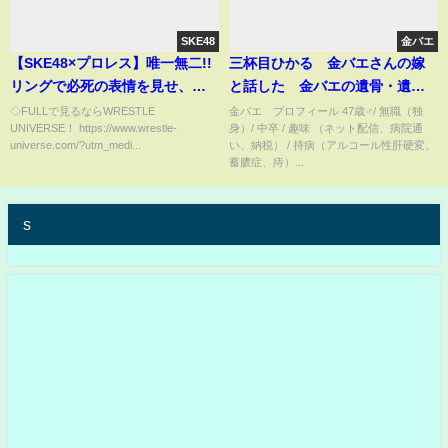
SKE48
金バエ
【SKE48×プロレス】唯一無二!!
三杯目ひかる 金バエさんの嫁
リングで必死の表情を見せ、強
と話した 金バエの遺骨・遺
さと魅力が溢れ出たワンシーン
書・親族と連絡 証拠無し 海
◇FULLで見るならWRESTLE
金バエ プロフィール 47歳♂/ 無職（独
UNIVERSE！ https://www.wrestle-
身）/ 中卒 / 趣味 （ネット配信、病院通
｜2024.11.22＜王者＞荒井優希
老蔵 みずにゃん 2025年06月
universe.com/?utm_medi...
い、納税） / 持病（アルコール性肝硬変、
vsシャザ・マッケンジー＜挑戦
08日放送
蓄膿症、痔）...
者＞
s