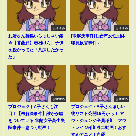
おすすめ
おすすめ
お婿さん募集いらっしゃい集
[未解決事件]仙台市女性団体
＆【菩薩顔】志村けん、子供
職員殺害事件 -
を授かってた「共演したかっ
た」
おすすめ
おすすめ
プロジェクトA子さんも注
プロジェクトA子さんほしい
目！【未解決事件】誰かが嘘
物リスト公開15円から！ ア
をついている 室蘭女子高生失
ウトジュンジ全員稲川 アウ
踪事件一息つく動画！
トレイジ稲川淳二動画！おす
すめアニメ！声優