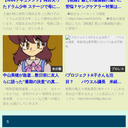
たドラム少年 ステージで母に
苦悩？ヤングケアラー対策は？
「ママもう泣かんといてな」
31歳から認知症の母を介護する
２歳の時に病気で両目を失った男の子が、
. ◆続きをノーカットで視聴
「ドラムの天才少年」として脚光を浴びて
▷https://abe.ma/41ScbTe ◆過去の放送
NNNセレクション
当事者｜アベプラ
います。大阪生まれの少年が、母親に語っ
回はこちら 【晩婚】親との価値観の違い
たのは「ぼくは、ぼくに生ま...
に苦悩？...
未分類
プロレス
中山美穂が急逝…数日前に友人
/プロジェクトA子さんも注
らに語った”最期の決意”の真相
目？ パウエル議長 米経済
に言葉を失う…！！浴室で自ら
は新常態に入りつつある可能性
『昭和芸能浪漫座』へようこそ。 当チャ
衝撃の廃人十傑集運営,神サイト！ (これを
ンネルでは、 往年のスター 昭和生まれの
見ればー変わるわよ！) 人生詰んだ！ユキ
の生涯を幕を下ろした真相、前
名俳優、 ミュージシャンなど数々の偉人
ッフル http://hiroshi39jp.php.xd...
兆の詳細があきらかに…【芸
達を お届けしていきます...
能】
s