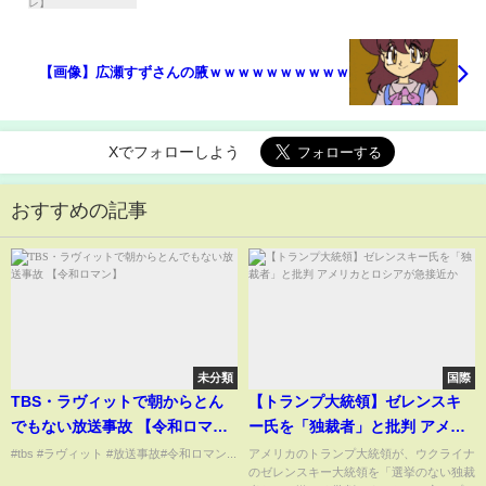
【画像】広瀬すずさんの腋ｗｗｗｗｗｗｗｗｗｗ
Xでフォローしよう
おすすめの記事
未分類
国際
TBS・ラヴィットで朝からとん
【トランプ大統領】ゼレンスキ
でもない放送事故 【令和ロマ
ー氏を「独裁者」と批判 アメリ
ン】
カとロシアが急接近か
#tbs #ラヴィット #放送事故#令和ロマン...
アメリカのトランプ大統領が、ウクライナ
のゼレンスキー大統領を「選挙のない独裁