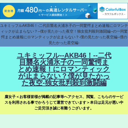
ユキミッフルAKB46！-二代目襲名火浦氷子の一同驚愕まとめ速報にロマンテ
ィックが止まらない？--僕が見たかった夜空！独女批判殺到激闘編--の一同驚
愕まとめ速報にロマンティックが止まらない？-僕の見たかった夜空編--僕の
見たかった星空編-
ユキミッフル--AKB46！--二代
目襲名火浦氷子の一同驚愕ま
とめ速報！にロマンティック
が止まらない？僕が見たかっ
た夜空-独女批判殺到激闘編
腐女子＜お客様皆様が掲載の記事等へアクセス、閲覧、こちらのサービ
スを利用される事でかろうじて運営できています＞本日は足元が悪い中
ご足労頂き誠に有難うございます。