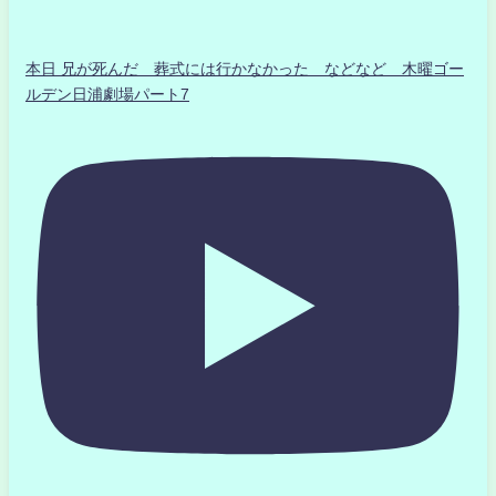
本日 兄が死んだ 葬式には行かなかった などなど 木曜ゴー
ルデン日浦劇場パート7