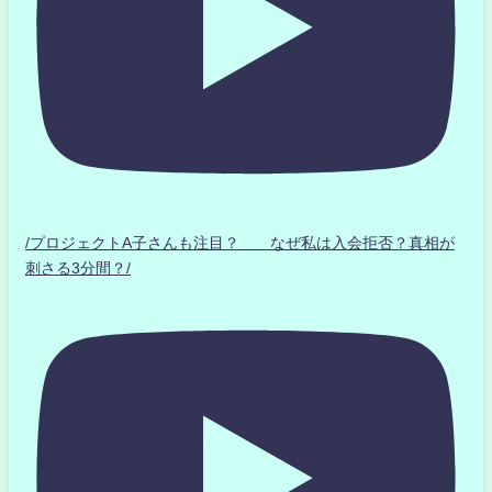
/プロジェクトA子さんも注目？ なぜ私は入会拒否？真相が
刺さる3分間？/