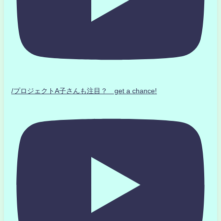
/プロジェクトA子さんも注目？ get a chance!