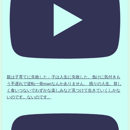
親は子育てに失敗した」子は人生に失敗した。負けに気付きも
う手遅れで逆転一発manなんかありません、 残りの人生、貧し
く食いつないでわずかな楽しみなど見つけて生きていくしかな
いのです。ないのです。