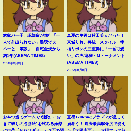
林家パー子、認知症が進行「一
真夏の主役は秋田美人だった！
人で外出られない」難聴で夫・
東城りお、美貌・スタイル・幸
ペーと「筆談」…自宅全焼から
福リボンの三重奏に「一番可愛
約1年(ABEMA TIMES)
い」の声/麻雀・Mトーナメント
(ABEMA TIMES)
2026年8月8日
2026年8月8日
おやつ当てゲームで3連敗→“お
直径170kmのプラズマが激しく
きて破りの必勝法”を試みる妹柴
渦巻く！ 過去最高解像度で捉え
に姉柴「それはダメ！」 2匹の関
た「太陽表面」… 太陽フレア解