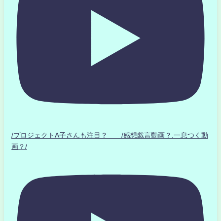
/プロジェクトA子さんも注目？ /感想戯言動画？.一息つく動
画？/