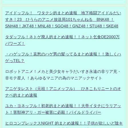
アイドッフル！ ワタクシ的まとめ速報 地下格闘アイドルだい
すき！23 ひうらのアニメ放送局101ちゃんねる BNK48 ！
SNH48！JKT48！MNL48！SGO48！GNZ48！STU48！SKE48
タダッフル！ネトゲ廃人的まとめ速報！！ネット乞食DE2000万
パワーズ！
・ハゲッフル！哀愁のハゲ男の髪ってるまとめ速報！！激しくハ
ゲっTEL？
ロボットアニメ！メカと美少女キャラだいすき永遠の非リア充・
非モテ星人 ！あらゆるマニアの為のマニアックサイト
アニゲタレスト（元祖！アニメッフル） ひきこもりニートのオ
ナベ的まとめ速報
ユカ・ヨネッフル！初老的まとめ速報！！大帝イタチにラリアッ
ト！害獣神アリ・ガー被害に必殺！パイルドライバー
ヒロコンプレックスNIGHT 的まとめ速報！！子供が欲しいど陰キ