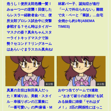
危うし！便所太郎危機一髪！
林家パー子、認知症が進行
みゅーつーの逆襲！回復した
「一人で外出られない」難聴
らレスラー経験者金バエ、便
で夫・ペーと「筆談」…自宅
所太郎プロレス試合中に突撃
全焼から約1年(ABEMA
参戦する？そん時はタイガー
TIMES)
マスクの姿？真央ちゃんスタ
ーライトキッドマスクで加
勢？セコンド？リングネーム
はあらいぐまラスカル真央ね!
未分類
未分類
真夏の主役は秋田美人だっ
おやつ当てゲームで3連敗
た！東城りお、美貌・スタイ
→“おきて破りの必勝法”を試
ル・幸福リボンの三重奏に
みる妹柴に姉柴「それはダ
「一番可愛い」の声/麻雀・M
メ！」 2匹の関係性にほっこ