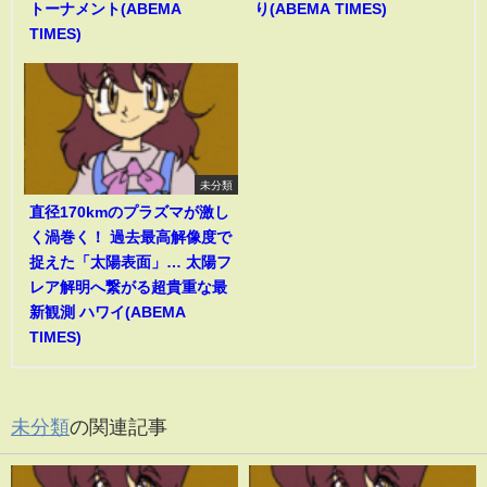
トーナメント(ABEMA
り(ABEMA TIMES)
TIMES)
未分類
直径170kmのプラズマが激し
く渦巻く！ 過去最高解像度で
捉えた「太陽表面」… 太陽フ
レア解明へ繋がる超貴重な最
新観測 ハワイ(ABEMA
TIMES)
未分類
の関連記事