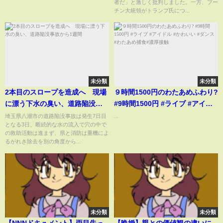
者だ」と激しく批判しました。一方、プー
チン大統領がトランプ氏につ...
未分類
未分類
2本目のスロープを造成へ 現場
９時間1500円のわたあめふわり?
に漂う下水の臭い、道路陥没事
#9時間1500円 #ライブ #アイド
故から1週間
ル #かわいい #ダンス #わたあめ
埼玉県八潮市の道路陥没事故は発生7日目
...
となる3日、断続的な水の流入で穴の中で
捕食#濃厚接触
の救助活動は進まず、県と消防は重機によ
るがれき除去を別の角度から...
未分類
未分類
【NNNドキュメント】両目失っ
【晩婚】親との価値観の違いに