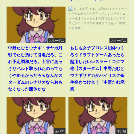
スターダム
スターダム
中野たむとウナギ・サヤカ対
もしも女子プロレス団体つく
戦でたむ負けて引退だろ。こ
ろうドラフトゲームあったら
れ予定調和だろ。上谷にあっ
起用したいレスラー！コグマ
さりベルト取られたのっても
他【スターダム】中野たむと
うやめるからだろｗなんかス
ウナギサヤカがハイリスク条
ターダムのシナリオならおも
件突きつけ合う「中野たむ廃
なくなった団体だな
業」
金バエ
未分類