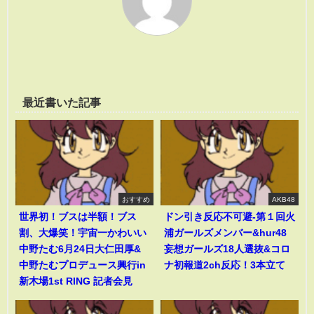
最近書いた記事
おすすめ
AKB48
世界初！ブスは半額！ブス
ドン引き反応不可避-第１回火
割、大爆笑！宇宙一かわいい
浦ガールズメンバー&hur48
中野たむ6月24日大仁田厚&
妄想ガールズ18人選抜&コロ
中野たむプロデュース興行in
ナ初報道2ch反応！3本立て
新木場1st RING 記者会見