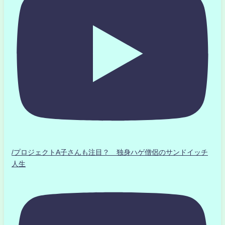
/プロジェクトA子さんも注目？ 独身ハゲ僧侶のサンドイッチ
人生