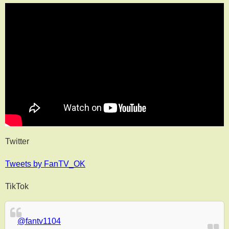
Twitter
Tweets by FanTV_OK
TikTok
@fantv1104