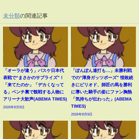
未分類
の関連記事
「オーラが違う」バスケ日本代
「ぽんぽん連打も…」未勝利戦
表戦で“まさかのサプライズ”！
での“渾身ガッツポーズ” 惜敗続
「来てたのか」「デカくなって
きにピリオド、師匠の馬を勝利
る」ベンチ裏で観戦する人物に
に導いた騎手の姿にファン胸熱
アリーナ大歓声(ABEMA TIMES)
「気持ちが伝わった」(ABEMA
TIMES)
2026年8月9日
2026年8月9日