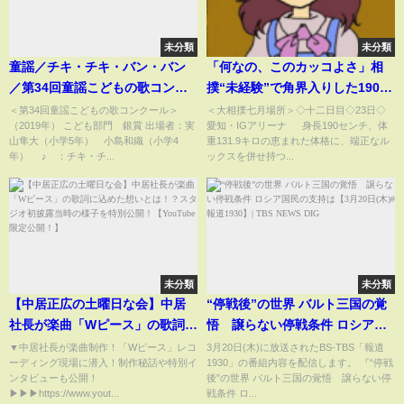
未分類
未分類
童謡／チキ・チキ・バン・バン
「何なの、このカッコよさ」相
／第34回童謡こどもの歌コンク
撲“未経験”で角界入りした190セ
ール こども部門銀賞
ンチのイケメン力士 驚異のスタ
＜第34回童謡こどもの歌コンクール＞
＜大相撲七月場所＞◇十二日目◇23日◇
（2019年） こども部門 銀賞 出場者：実
愛知・IGアリーナ 身長190センチ、体
イルが話題(ABEMA TIMES)
山隼大（小学5年） 小島和織（小学4
重131.9キロの恵まれた体格に、端正なル
年） ♪ ：チキ・チ...
ックスを併せ持つ...
未分類
未分類
【中居正広の土曜日な会】中居
“停戦後”の世界 バルト三国の覚
社長が楽曲「Wピース」の歌詞に
悟 譲らない停戦条件 ロシア国
込めた想いとは！？スタジオ初
民の支持は【3月20日(木)#報道
▼中居社長が楽曲制作！「Wピース」レコ
3月20日(木)に放送されたBS-TBS「報道
ーディング現場に潜入！制作秘話や特別イ
1930」の番組内容を配信します。 『“停戦
披露当時の様子を特別公開！
1930】| TBS NEWS DIG
ンタビューも公開！
後”の世界 バルト三国の覚悟 譲らない停
【YouTube限定公開！】
▶︎▶︎▶︎https://www.yout...
戦条件 ロ...