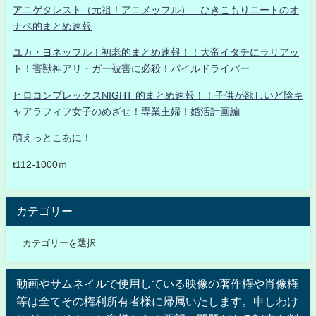
アニゲタレスト（元祖！アニメッフル） ひきこもりニートのオ
ナベ的まとめ速報
ユカ・ヨネッフル！初老的まとめ速報！！大帝イタチにラリアッ
ト！害獣神アリ・ガー被害に必殺！パイルドライバー
ヒロコンプレックスNIGHT 的まとめ速報！！子供が欲しいど陰キ
ャアラフィフ女子のめざせ！専業主婦！婚活計画編
萌えっとこあに！
t112-1000ｍ
カテゴリー
動画やサムネイルで使用している映像の著作権や肖像権
等は全てその権利所有者様に帰属いたします。申しわけ