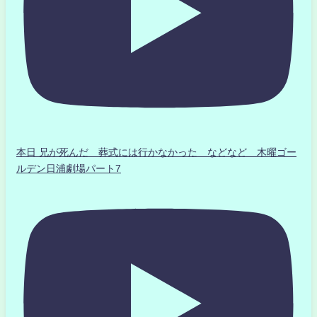
本日 兄が死んだ 葬式には行かなかった などなど 木曜ゴー
ルデン日浦劇場パート7