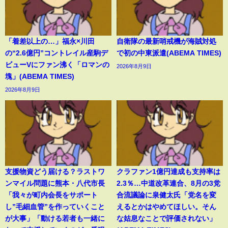
「着差以上の…」福永×川田
自衛隊の最新哨戒機が海賊対処
の“2.6億円”コントレイル産駒デ
で初の中東派遣(ABEMA TIMES)
ビューVにファン沸く「ロマンの
2026年8月9日
塊」(ABEMA TIMES)
2026年8月9日
支援物資どう届ける？ラストワ
クラファン1億円達成も支持率は
ンマイル問題に熊本・八代市長
2.3％…中道改革連合、8月の3党
「我々が町内会長をサポート
合流議論に泉健太氏「党名を変
し”毛細血管”を作っていくこと
えるとかはやめてほしい。そん
が大事」「動ける若者も一緒に
な姑息なことで評価されない」