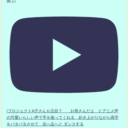
画？/
/プロジェクトA子さんも注目？ お母さんだよ とアニメ声
の可愛いらしい声で手を振ってくれる 起き上がりながら両手
をパタパタさせて 右へ左へと ダンスする