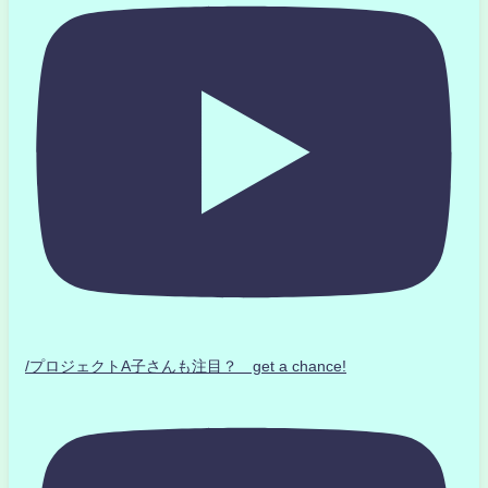
/プロジェクトA子さんも注目？ get a chance!