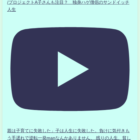
/プロジェクトA子さんも注目？ 独身ハゲ僧侶のサンドイッチ
人生
親は子育てに失敗した」子は人生に失敗した。負けに気付きも
う手遅れで逆転一発manなんかありません、 残りの人生、貧し