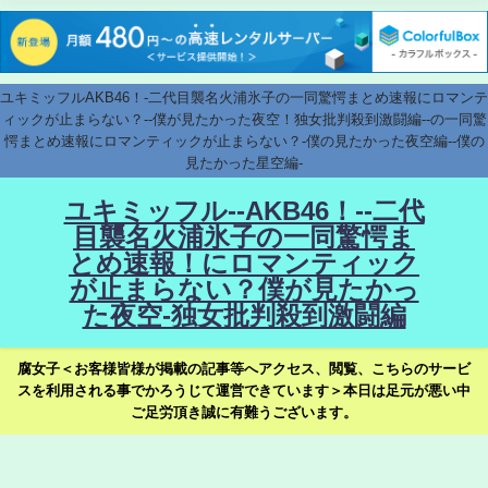
ユキミッフルAKB46！-二代目襲名火浦氷子の一同驚愕まとめ速報にロマンテ
ィックが止まらない？--僕が見たかった夜空！独女批判殺到激闘編--の一同驚
愕まとめ速報にロマンティックが止まらない？-僕の見たかった夜空編--僕の
見たかった星空編-
ユキミッフル--AKB46！--二代
目襲名火浦氷子の一同驚愕ま
とめ速報！にロマンティック
が止まらない？僕が見たかっ
た夜空-独女批判殺到激闘編
腐女子＜お客様皆様が掲載の記事等へアクセス、閲覧、こちらのサービ
スを利用される事でかろうじて運営できています＞本日は足元が悪い中
ご足労頂き誠に有難うございます。