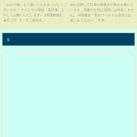
夫/切り抜き/宇多田ヒカル/君に夢
クション
『おかだ録』をご覧いただきありがとうご
AIを活用して日本の美魔女や熟女を描いて
ざいます！ チャンネル登録・高評価、よ
います。画像の女性は実際には存在しませ
中/黒歴史/声優/ピノコ/草超えて
ろしくお願いいたします♪ 【関連動画】
ん。 AI美魔女・熟女ワールドを存分にお
森】
★不二子・F・不二雄先生...
楽しみください。 ※本...
s