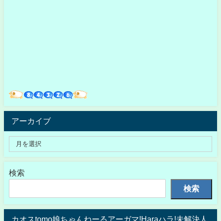
アーカイブ
検索
検索
カオスtomo娘ちゃんねーるアーガマ!Haraハラ!未解決人