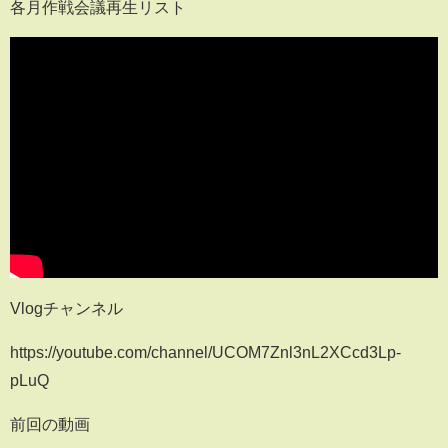
各月作戦会議再生リスト
Vlogチャンネル
https://youtube.com/channel/UCOM7Znl3nL2XCcd3Lp-
pLuQ
前回の動画