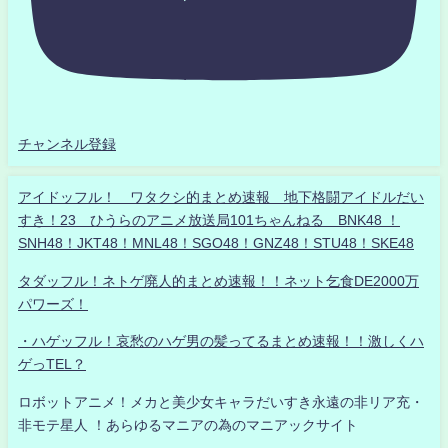
チャンネル登録
アイドッフル！ ワタクシ的まとめ速報 地下格闘アイドルだい
すき！23 ひうらのアニメ放送局101ちゃんねる BNK48 ！
SNH48！JKT48！MNL48！SGO48！GNZ48！STU48！SKE48
タダッフル！ネトゲ廃人的まとめ速報！！ネット乞食DE2000万
パワーズ！
・ハゲッフル！哀愁のハゲ男の髪ってるまとめ速報！！激しくハ
ゲっTEL？
ロボットアニメ！メカと美少女キャラだいすき永遠の非リア充・
非モテ星人 ！あらゆるマニアの為のマニアックサイト