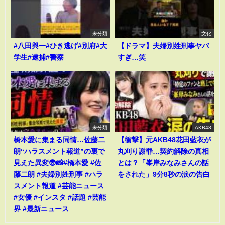
未分類
文化
#八田與一#ひき逃げ#別府#大
【ドラマ】夫婦別姓刑事ヤバ
学生#逮捕#警察
すぎ…笑
未分類
AKB48
橋本愛に集まる同情…佐藤二
【衝撃】元AKB48花田藍衣が
朗“ハラスメント報道”の裏で
丸刈り謝罪…契約解除の真相
見えた異変😨📸#橋本愛 #佐
とは？「峯岸みなみさんの話
藤二朗 #夫婦別姓刑事 #ハラ
をされた」9分8秒の涙の告白
スメント報道 #芸能ニュース
#女優 #インスタ #話題 #芸能
界 #最新ニュース