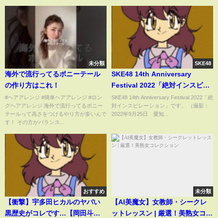
未分類
SKE48
海外で流行ってるポニーテール
SKE48 14th Anniversary
の作り方はこれ！
Festival 2022「絶対インスピレ
ーション」-OFFICIAL LIVE
#ヘアアレンジ #簡単ヘアアレンジ #ロン
SKE48 14th Anniversary Festival 2022「絶
グヘアアレンジ 海外で流行ってるポニー
対インスピレーション」です。 （撮影：
VIDEO- / 2022年9月25日
テールって高さをつけるやり方が多いんで
2022年9月25日 愛知...
す！ その方がバランス...
おすすめ
未分類
【衝撃】宇多田ヒカルのヤバい
【AI美魔女】女教師・シークレ
黒歴史がコレです…【岡田斗司
ットレッスン | 厳選！美熟女コレ