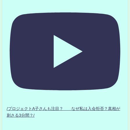
/プロジェクトA子さんも注目？ なぜ私は入会拒否？真相が
刺さる3分間？/