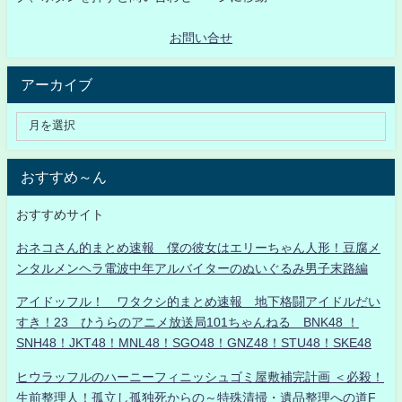
お問い合せ
アーカイブ
おすすめ～ん
おすすめサイト
おネコさん的まとめ速報 僕の彼女はエリーちゃん人形！豆腐メ
ンタルメンヘラ電波中年アルバイターのぬいぐるみ男子末路編
アイドッフル！ ワタクシ的まとめ速報 地下格闘アイドルだい
すき！23 ひうらのアニメ放送局101ちゃんねる BNK48 ！
SNH48！JKT48！MNL48！SGO48！GNZ48！STU48！SKE48
ヒウラッフルのハーニーフィニッシュゴミ屋敷補完計画 ＜必殺！
生前整理人！孤立し孤独死からの～特殊清掃・遺品整理への道F