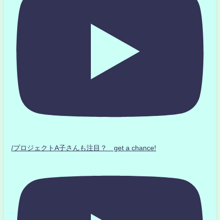
/プロジェクトA子さんも注目？ get a chance!