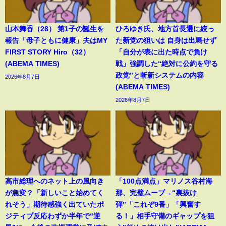
山本舞香（28） 第1子の誕生を
ひろゆき氏、地方首長選に絞っ
報告「母子ともに健康」夫はMY
た新党の狙いは 自身は出馬せず
FIRST STORY Hiro（32）
「自分が表に出た時点で負け
(ABEMA TIMES)
戦」強調した“絶対に公約を守る
政党”と斬新システムの内容
2026年8月7日
(ABEMA TIMES)
2026年8月7日
高市総理へのネット上の風向き
「100点満点」マリノス谷村海
が急変？「新しいこと始めてく
那、完璧ムーブ→“裏抜け
れそう」期待感強く出ていたポ
弾”「これぞ9番」「興奮す
ジティブ反応わずか半年で“逆
る！」相手守備のギャップを狙