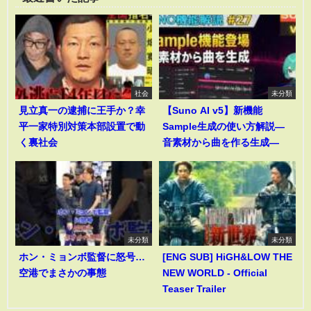
社会
未分類
見立真一の逮捕に王手か？幸
【Suno AI v5】新機能
平一家特別対策本部設置で動
Sample生成の使い方解説―
く裏社会
音素材から曲を作る生成―
未分類
未分類
ホン・ミョンボ監督に怒号…
[ENG SUB] HiGH&LOW THE
空港でまさかの事態
NEW WORLD - Official
Teaser Trailer