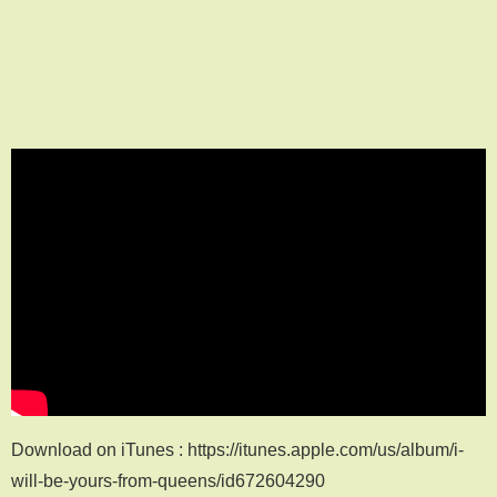
Download on iTunes : https://itunes.apple.com/us/album/i-
will-be-yours-from-queens/id672604290