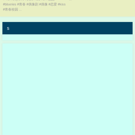
#blseries #青春 #偶像剧 #偶像 #恋爱 #kiss
#cp #movie
子 #瀬乃ひより#桃井美月
#青春校园 ...
s