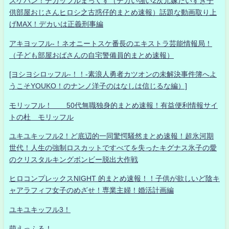
スケバン！デカッフルまっくす（デカい強い2次元嫁だいすき子
供部屋おじさんヒロシ之古惑仔的まとめ速報）話題な動画取り上
げMAX！デカいは正義刑事編
アキヨッフル-！ネオニートスケ番長のエキストラ芸能情報局！
（子ども部屋おばさんの自宅警備員的まとめ速報）
[ヨシヨシロッフル-！！-素浪人勇者カツオンの未解決事件簿へよ
うこそYOUKO！のナンノ洋子のはなしは信じるな編）]
モリッフル！ 50代無職独身的まとめ速報！有益便利情報サイ
トの杜 モリッフル
ユキユキッフル2！ど底辺的一同驚愕騒然まとめ速報！超氷河期
世代！人生の強制ロスカットですべてを失ったキグナス氷子の愛
のクリスタルキングボンビー脱出大作戦
ヒロコンプレックスNIGHT 的まとめ速報！！子供が欲しいど陰キ
ャアラフィフ女子のめざせ！専業主婦！婚活計画編
ユキユキッフル3！
萌えっふる！