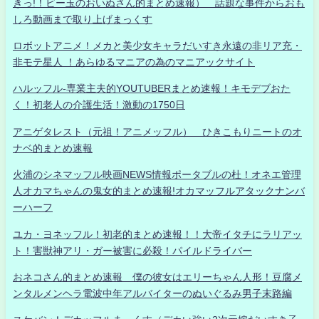
きっ!！ビー玉のおいぬさん的まとめ速報） 話題な事件からおも
しろ動画まで取り上げまっくす
ロボットアニメ！メカと美少女キャラだいすき永遠の非リア充・
非モテ星人 ！あらゆるマニアの為のマニアックサイト
ハルッフル-専業主夫的YOUTUBERまとめ速報！キモデブおた
く！初老人の介護生活！激動の1750日
アニゲタレスト（元祖！アニメッフル） ひきこもりニートのオ
ナベ的まとめ速報
火浦のシネマッフル映画NEWS情報ポータブルの杜！オネエ管理
人オカマちゃんの鬼女的まとめ速報!オカマッフルアタックナンバ
ーハーフ
ユカ・ヨネッフル！初老的まとめ速報！！大帝イタチにラリアッ
ト！害獣神アリ・ガー被害に必殺！パイルドライバー
おネコさん的まとめ速報 僕の彼女はエリーちゃん人形！豆腐メ
ンタルメンヘラ電波中年アルバイターのぬいぐるみ男子末路編