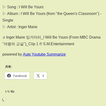
▷ Song : I Will Be Yours
▷ Album : I Will Be Yours (from "the Queen's Classroom") -
Single
▷ Artist : Inger Marie
♬Inger Marie 잉거마리_I Will Be Yours (From MBC Drama
"여왕의 교실")_Clip 1 ℗ S.M.Entertainment
powered by
Auto Youtube Summarize
共有:
Facebook
X
いいね: