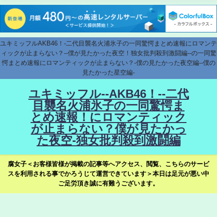
ユキミッフルAKB46！-二代目襲名火浦氷子の一同驚愕まとめ速報にロマンテ
ィックが止まらない？--僕が見たかった夜空！独女批判殺到激闘編--の一同驚
愕まとめ速報にロマンティックが止まらない？-僕の見たかった夜空編--僕の
見たかった星空編-
ユキミッフル--AKB46！--二代
目襲名火浦氷子の一同驚愕ま
とめ速報！にロマンティック
が止まらない？僕が見たかっ
た夜空-独女批判殺到激闘編
腐女子＜お客様皆様が掲載の記事等へアクセス、閲覧、こちらのサービ
スを利用される事でかろうじて運営できています＞本日は足元が悪い中
ご足労頂き誠に有難うございます。