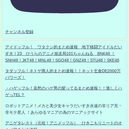
チャンネル登録
アイドッフル！ ワタクシ的まとめ速報 地下格闘アイドルだい
すき！23 ひうらのアニメ放送局101ちゃんねる BNK48 ！
SNH48！JKT48！MNL48！SGO48！GNZ48！STU48！SKE48
タダッフル！ネトゲ廃人的まとめ速報！！ネット乞食DE2000万
パワーズ！
・ハゲッフル！哀愁のハゲ男の髪ってるまとめ速報！！激しくハ
ゲっTEL？
ロボットアニメ！メカと美少女キャラだいすき永遠の非リア充・
非モテ星人 ！あらゆるマニアの為のマニアックサイト
アニゲタレスト（元祖！アニメッフル） ひきこもりニートのオ