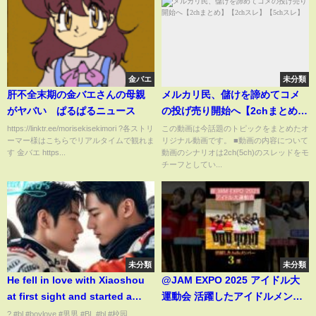
金バエ
未分類
肝不全末期の金バエさんの母親
メルカリ民、儲けを諦めてコメ
がヤバい ぱるぱるニュース
の投げ売り開始へ【2chまとめ】
【2chスレ】【5chスレ】
https://linktr.ee/morisekisekimori ?各ストリ
この動画は今話題のトピックをまとめたオ
ーマー様はこちらでリアルタイムで観れま
リジナル動画です。 ■動画の内容について
す 金バエ https...
動画のシナリオは2ch(5ch)のスレッドをモ
チーフとしてい...
未分類
未分類
He fell in love with Xiaoshou
@JAM EXPO 2025 アイドル大
at first sight and started a
運動会 活躍したアイドルメンバ
passionate love affair！#kiss
ー3選 #asis #アズイズ #北川姫
? #bl #boylove #男男 #BL #bl #校园
...