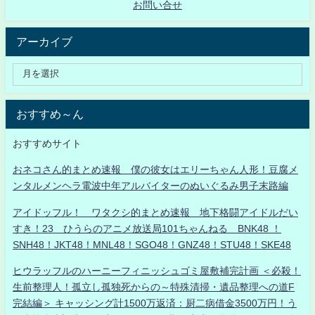
お問い合せ
アーカイブ
おすすめ～ん
おすすめサイト
おネコさん的まとめ速報 僕の彼女はエリーちゃん人形！豆腐メ
ンタルメンヘラ電波中年アルバイターのぬいぐるみ男子末路編
アイドッフル！ ワタクシ的まとめ速報 地下格闘アイドルだい
すき！23 ひうらのアニメ放送局101ちゃんねる BNK48 ！
SNH48！JKT48！MNL48！SGO48！GNZ48！STU48！SKE48
ヒウラッフルのハーニーフィニッシュゴミ屋敷補完計画 ＜必殺！
生前整理人！孤立し孤独死からの～特殊清掃・遺品整理への道F
完結編＞ キャッシング計1500万返済：厨二病借金3500万円！う