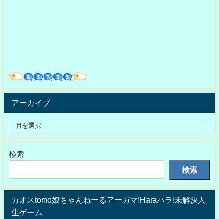
アーカイブ
検索
検索
カオスtomo娘ちゃんねーるアーガマ!Haraハラ!未解決人
生ゲーム