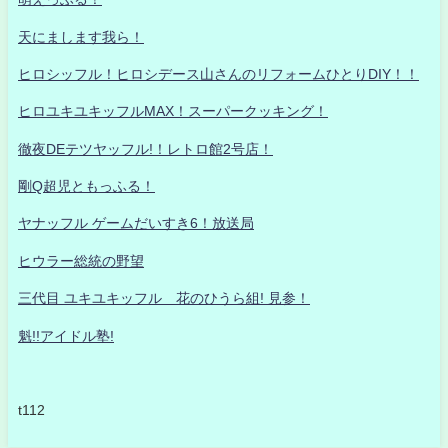
天にまします我ら！
ヒロシッフル！ヒロシデース山さんのリフォームひとりDIY！！
ヒロユキユキッフルMAX！スーパークッキング！
徹夜DEテツヤッフル!！レトロ館2号店！
剛Q超児ともっふる！
ヤナッフル ゲームだいすき6！放送局
ヒウラー総統の野望
三代目 ユキユキッフル 花のひうら組! 見参！
魁!!アイドル塾!
t112