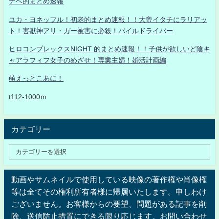
ナベ的まとめ速報
ユカ・ヨネッフル！初老的まとめ速報！！大帝イタチにラリアッ
ト！害獣神アリ・ガー被害に必殺！パイルドライバー
ヒロコンプレックスNIGHT 的まとめ速報！！子供が欲しいど陰キ
ャアラフィフ女子のめざせ！専業主婦！婚活計画編
萌えっとこあに！
t112-1000ｍ
カテゴリー
動画やサムネイルで使用している映像の著作権や肖像権
等は全てその権利所有者様に帰属いたします。申しわけ
ございません。お客様からの要望、問題がある記事を削
除、送信防止措置にできる限り応じます。お問い合わせ