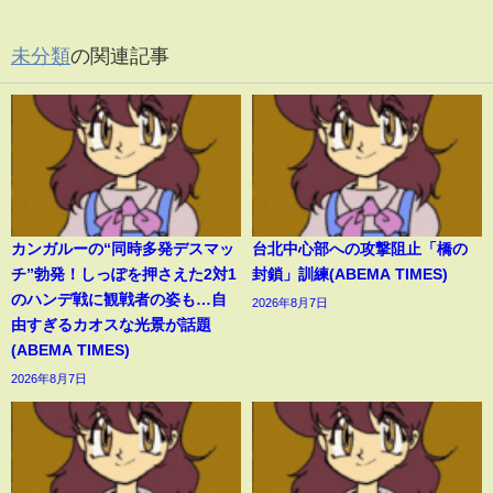
未分類
の関連記事
カンガルーの“同時多発デスマッ
台北中心部への攻撃阻止「橋の
チ”勃発！しっぽを押さえた2対1
封鎖」訓練(ABEMA TIMES)
のハンデ戦に観戦者の姿も…自
2026年8月7日
由すぎるカオスな光景が話題
(ABEMA TIMES)
2026年8月7日