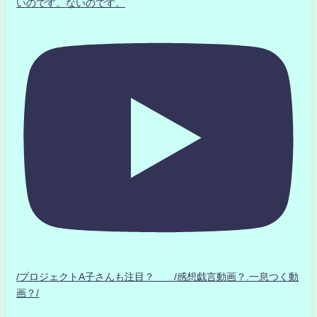
いのです。ないのです。
/プロジェクトA子さんも注目？ /感想戯言動画？.一息つく動
画？/