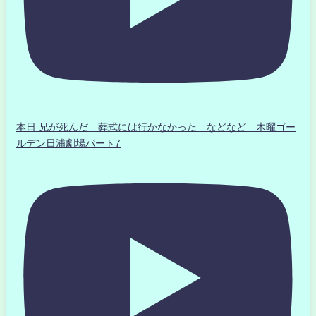
本日 兄が死んだ 葬式には行かなかった などなど 木曜ゴー
ルデン日浦劇場パート7