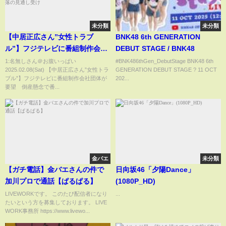
未分類
未分類
【中居正広さん”女性トラブ
BNK48 6th GENERATION
ル”】フジテレビに番組制作会社
DEBUT STAGE / BNK48
団体が要望 倒産懸念で番組予
1:名無しさん＠お腹いっぱい
#BNK486thGen_DebutStage BNK48 6th
2025.02.08(Sat) 【中居正広さん”女性トラ
GENERATION DEBUT STAGE ?️ 11 OCT
算確保など求める / フジテレビ清
ブル”】フジテレビに番組制作会社団体が
202...
水社長“信頼回復に向け最大限努
要望 倒産懸念で番...
力” 今年度赤字転落の見通し受
け
金バエ
未分類
【ガチ電話】金バエさんの件で
日向坂46「夕陽Dance」
加川プロで通話【ぱるぱる】
(1080P_HD)
LIVEWORKです。 このたび配信者になり
...
たいという方を募集しております。 LIVE
WORK事務所 https://www.livewo...