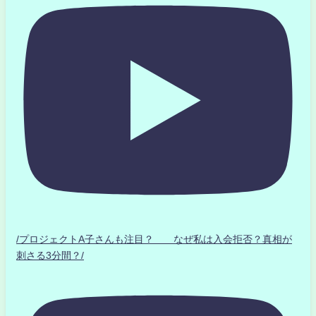
/プロジェクトA子さんも注目？ なぜ私は入会拒否？真相が
刺さる3分間？/