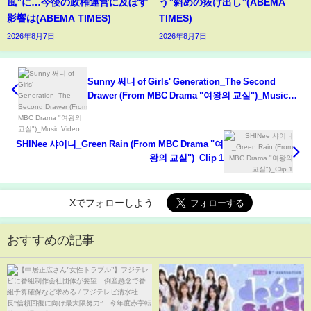
風”に…今後の政権運営に及ぼす
う”斜めの抜け出し”(ABEMA
影響は(ABEMA TIMES)
TIMES)
2026年8月7日
2026年8月7日
Sunny 써니 of Girls' Generation_The Second
Drawer (From MBC Drama "여왕의 교실")_Music
Video
SHINee 샤이니_Green Rain (From MBC Drama "여
왕의 교실")_Clip 1
Xでフォローしよう
おすすめの記事