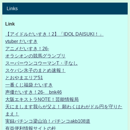
Links
Link
【アイドルだいすき！2】「IDOL DAISUKI！」
vtuber だいすき
アニメだいすき！26-
オラシオンの競馬グランプリ
スーパーウンコウーマンT・子なし
スケバン氷子のまとめ速報！
とおやまエリア51
一番くじ福袋 だいすき
声優だいすき！26- bnk46
大阪エキストラNOTE！芸能情報局
天にまします我らが父よ！ 願わくはわがドル円を守りた
まえ！
実録パチンコ梁山泊！パチンコakb108道
有益便利情報サイトの杜