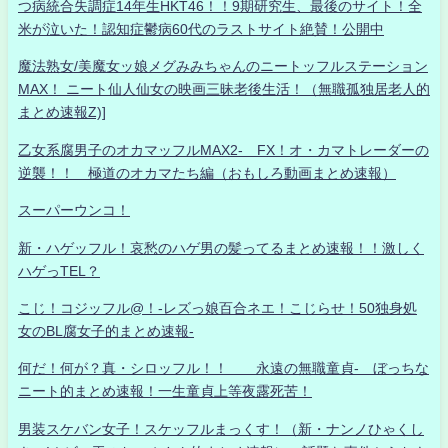
つ病統合失調症14年生HKT46！！9期研究生、最後のサイト！全
米が泣いた！認知症鬱病60代のラストサイト絶賛！公開中
魔法熟女/美魔女ッ娘メグみみちゃんのニートッフルステーション
MAX！ ニート仙人仙女の映画三昧老後生活！（無職孤独居老人的
まとめ速報Z)]
乙女系腐男子のオカマッフルMAX2- FX！オ・カマトレーダーの
逆襲！！ 極道のオカマたち編（おもしろ動画まとめ速報）
スーパーウンコ！
新・ハゲッフル！哀愁のハゲ男の髪ってるまとめ速報！！激しく
ハゲっTEL？
こじ！コジッフル@！-レズっ娘百合ネエ！こじらせ！50独身処
女のBL腐女子的まとめ速報-
何だ！何が？真・シロッフル！！ 永遠の無職童貞- ぼっちな
ニート的まとめ速報！一生童貞上等夜露死苦！
男装スケバン女子！スケッフルまっくす！（新・ナンノひゃくし