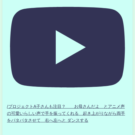
/プロジェクトA子さんも注目？ お母さんだよ とアニメ声
の可愛いらしい声で手を振ってくれる 起き上がりながら両手
をパタパタさせて 右へ左へと ダンスする