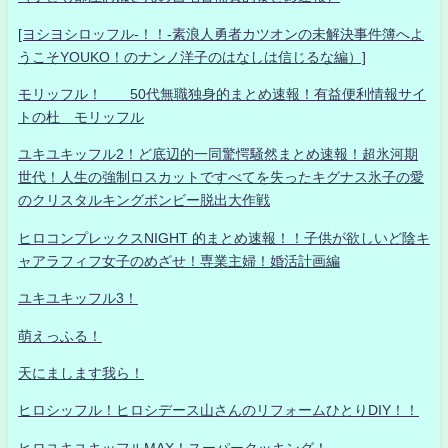
[ヨシヨシロッフル-！！-素浪人勇者カツオンの未解決事件簿へよ
うこそYOUKO！のナンノ洋子のはなしは信じるな編）]
モリッフル！ 50代無職独身的まとめ速報！有益便利情報サイ
トの杜 モリッフル
ユキユキッフル2！ど底辺的一同驚愕騒然まとめ速報！超氷河期
世代！人生の強制ロスカットですべてを失ったキグナス氷子の愛
のクリスタルキングボンビー脱出大作戦
ヒロコンプレックスNIGHT 的まとめ速報！！子供が欲しいど陰キ
ャアラフィフ女子のめざせ！専業主婦！婚活計画編
ユキユキッフル3！
萌えっふる！
天にまします我ら！
ヒロシッフル！ヒロシデース山さんのリフォームひとりDIY！！
ヒロユキユキッフルMAX！スーパークッキング！