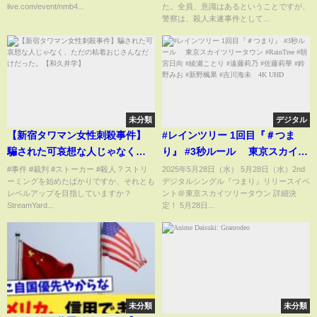
live.com/event/nmb4...
た。全員、意識はあるということですが、
警察は、殺人未遂事件として...
未分類
デジタル
【新宿タワマン女性刺殺事件】
#レインツリー 1回目『＃つま
騙された可哀想な人じゃなく、
り』 #3秒ルール 東京スカイツ
ただの粘着おじさんなだけだっ
リータウン #RainTree #朝宮日
#事件 #裁判 #ストーカー #殺人 ?️ ストリ
2025年5月28日（水） 5月28日（水）2nd
ーミングを始めたばかりですか、それとも
デジタルシングル『つまり』リリースイベ
た。【和久井学】
向 #綾瀬ことり #遠藤莉乃 #佐藤
レベルアップを目指していますか？
ント＠東京スカイツリータウン 詳細決
莉華 #鈴野みお #新野楓果 #吉川
StreamYard...
定！ 5月28日...
海未 4K UHD
未分類
未分類