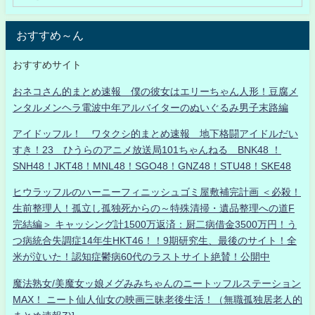
おすすめ～ん
おすすめサイト
おネコさん的まとめ速報 僕の彼女はエリーちゃん人形！豆腐メ
ンタルメンヘラ電波中年アルバイターのぬいぐるみ男子末路編
アイドッフル！ ワタクシ的まとめ速報 地下格闘アイドルだい
すき！23 ひうらのアニメ放送局101ちゃんねる BNK48 ！
SNH48！JKT48！MNL48！SGO48！GNZ48！STU48！SKE48
ヒウラッフルのハーニーフィニッシュゴミ屋敷補完計画 ＜必殺！
生前整理人！孤立し孤独死からの～特殊清掃・遺品整理への道F
完結編＞ キャッシング計1500万返済：厨二病借金3500万円！う
つ病統合失調症14年生HKT46！！9期研究生、最後のサイト！全
米が泣いた！認知症鬱病60代のラストサイト絶賛！公開中
魔法熟女/美魔女ッ娘メグみみちゃんのニートッフルステーション
MAX！ ニート仙人仙女の映画三昧老後生活！（無職孤独居老人的