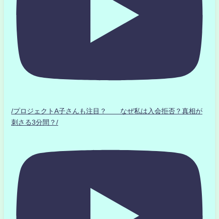
/プロジェクトA子さんも注目？ なぜ私は入会拒否？真相が
刺さる3分間？/