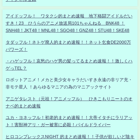
アイドッフル！ ワタクシ的まとめ速報 地下格闘アイドルだい
すき！23 ひうらのアニメ放送局101ちゃんねる BNK48 ！
SNH48！JKT48！MNL48！SGO48！GNZ48！STU48！SKE48
タダッフル！ネトゲ廃人的まとめ速報！！ネット乞食DE2000万
パワーズ！
・ハゲッフル！哀愁のハゲ男の髪ってるまとめ速報！！激しくハ
ゲっTEL？
ロボットアニメ！メカと美少女キャラだいすき永遠の非リア充・
非モテ星人 ！あらゆるマニアの為のマニアックサイト
アニゲタレスト（元祖！アニメッフル） ひきこもりニートのオ
ナベ的まとめ速報
ユカ・ヨネッフル！初老的まとめ速報！！大帝イタチにラリアッ
ト！害獣神アリ・ガー被害に必殺！パイルドライバー
ヒロコンプレックスNIGHT 的まとめ速報！！子供が欲しいど陰キ