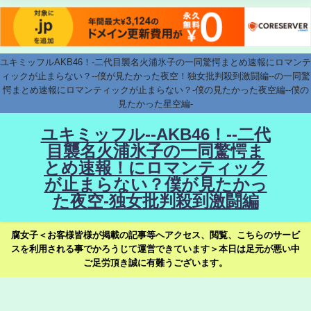
ユキミッフルAKB46！-二代目襲名火浦氷子の一同驚愕まとめ速報にロマンテ
ィックが止まらない？--僕が見たかった夜空！独女批判殺到激闘編--の一同驚
愕まとめ速報にロマンティックが止まらない？-僕の見たかった夜空編--僕の
見たかった星空編-
ユキミッフル--AKB46！--二代
目襲名火浦氷子の一同驚愕ま
とめ速報！にロマンティック
が止まらない？僕が見たかっ
た夜空-独女批判殺到激闘編
腐女子＜お客様皆様が掲載の記事等へアクセス、閲覧、こちらのサービ
スを利用される事でかろうじて運営できています＞本日は足元が悪い中
ご足労頂き誠に有難うございます。