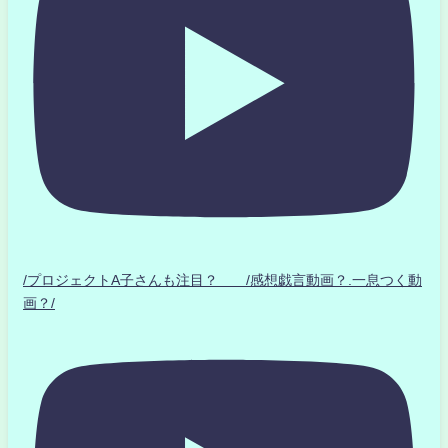
/プロジェクトA子さんも注目？ /感想戯言動画？.一息つく動
画？/