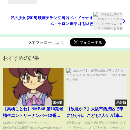
私の少女 (2015) 映画チラシ 도희야 ペ・ドゥナ キ
ム・セロン 배두나 김새론
Xでフォローしよう
おすすめの記事
未分類
未分類
【高橋ことね】NMB48 第10期候
【故意か？】大阪市西成区で車
補生エントリーナンバー12番
にひかれ、こども7人ケガ｢車が
2024年04月20日17時01分26秒
児童の方に…｣ 殺人未遂事件で捜
NMB48 第10期生オーディション
1日昼すぎ、大阪市西成区の小学校のそば
SHOWROOM部門 https://www.showroom-
で、下校中のこども7人が車にひかれまし
査