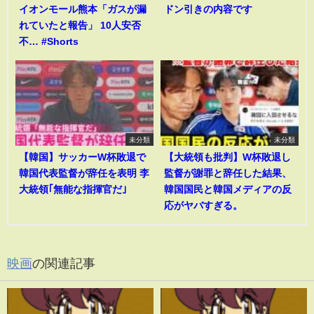
イオンモール熊本「ガスが漏
ドン引きの内容です
れていたと報告」 10人安否
不… #Shorts
未分類
未分類
【韓国】サッカーW杯敗退で
【大統領も批判】W杯敗退し
韓国代表監督が辞任を表明 李
監督が謝罪と辞任した結果、
大統領｢無能な指揮官だ｣
韓国国民と韓国メディアの反
応がヤバすぎる。
映画
の関連記事