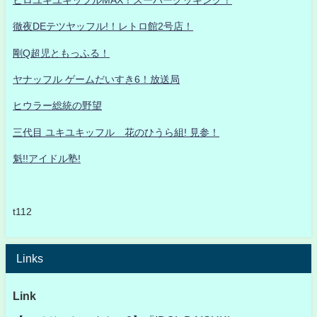
徹夜DEテツヤッフル!！レトロ館2号店！
剛Q超児ともっふる！
ヤナッフル ゲームだいすき6！放送局
ヒウラー総統の野望
三代目 ユキユキッフル 花のひうら組! 見参！
魁!!アイドル塾!
t112
Links
Link