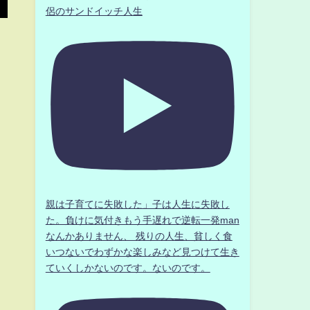
侶のサンドイッチ人生
親は子育てに失敗した」子は人生に失敗し
た。負けに気付きもう手遅れで逆転一発man
なんかありません、 残りの人生、貧しく食
いつないでわずかな楽しみなど見つけて生き
ていくしかないのです。ないのです。