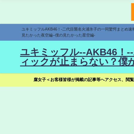
ユキミッフルAKB46！-二代目襲名火浦氷子の一同驚愕まとめ
見たかった夜空編--僕の見たかった星空編-
ユキミッフル--AKB46
ィックが止まらない？僕が
腐女子＜お客様皆様が掲載の記事等へアクセス、閲覧