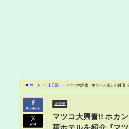
ホーム
未分類
マツコ大興奮!! ホカンス楽しむ俳優･
回はパラビで配信中】
未分類
Facebook
マツコ大興奮!! ホカ
post
華ホテルを紹介『マツコ