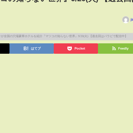
j
はてブ
Pocket
Feedly