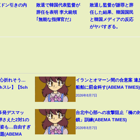
直ドン引きの内
敗退で韓国代表監督が
敗退し監督が謝罪と辞
辞任を表明 李大統領
任した結果、韓国国民
｢無能な指揮官だ｣
と韓国メディアの反応
がヤバすぎる。
、心折れそう…
イランとオマーン間の合意案 違
hスレ】【5ch
船舶に罰金科す(ABEMA TIMES)
2026年8月7日
多発デスマッ
台北中心部への攻撃阻止「橋の
押さえた2対1の
鎖」訓練(ABEMA TIMES)
の姿も…自由すぎ
2026年8月7日
(ABEMA