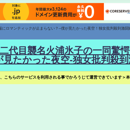
速報にロマンティックが止まらない？--僕が見たかった夜空！独女批判殺到激闘
！--二代目襲名火浦氷子の一同
見たかった夜空-独女批判殺到
、こちらのサービスを利用される事でかろうじて運営できています＞本