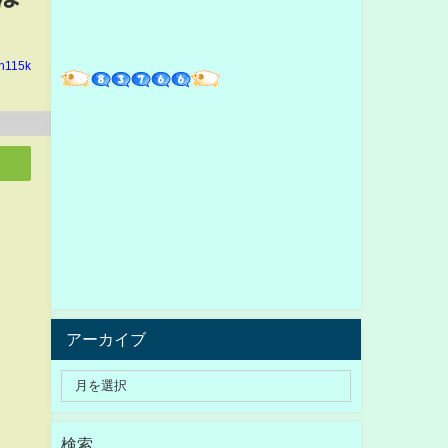
in115k
アーカイブ
検索