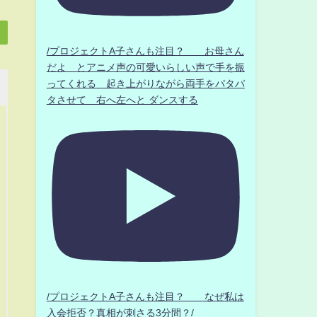
/プロジェクトA子さんも注目？ お母さん
だよ とアニメ声の可愛いらしい声で手を振
ってくれる 起き上がりながら両手をパタパ
タさせて 右へ左へと ダンスする
/プロジェクトA子さんも注目？ なぜ私は
入会拒否？真相が刺さる3分間？/