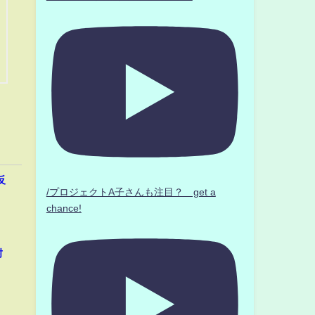
反
/プロジェクトA子さんも注目？ get a
chance!
封