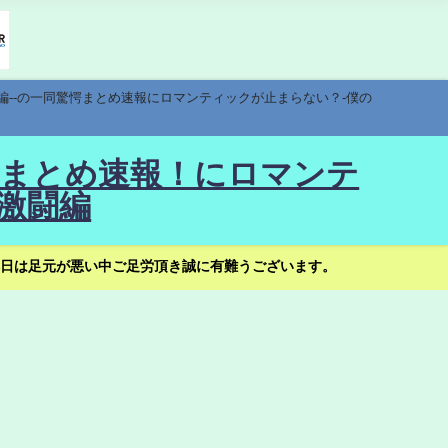
編--の一同驚愕まとめ速報にロマンティックが止まらない？-僕の
驚愕まとめ速報！にロマンテ
激闘編
日は足元が悪い中ご足労頂き誠に有難うございます。