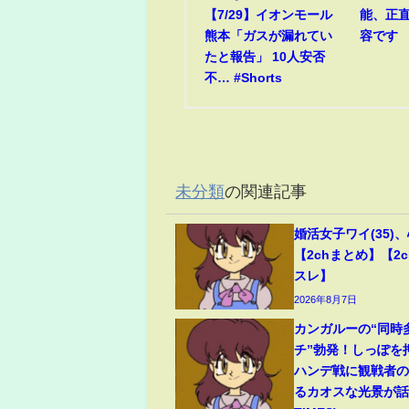
【7/29】イオンモール
能、正
熊本「ガスが漏れてい
容です
たと報告」 10人安否
不… #Shorts
未分類
の関連記事
婚活女子ワイ(35)
【2chまとめ】【2c
スレ】
2026年8月7日
カンガルーの“同時
チ”勃発！しっぽを
ハンデ戦に観戦者
るカオスな光景が話題