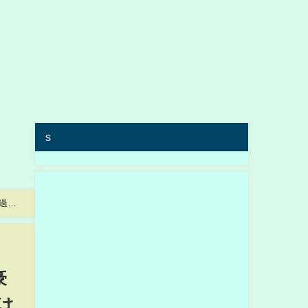
s
【過去
豪
は