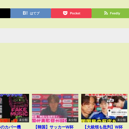
はてブ
Pocket
Feedly
未分類
未分類
未分類
v5のカバー機
【韓国】サッカーW杯
【大統領も批判】W杯