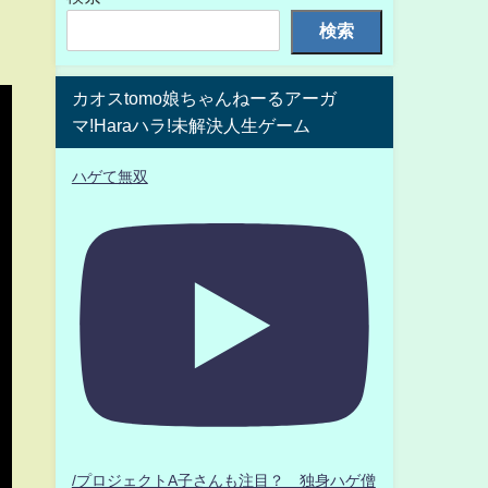
検索
カオスtomo娘ちゃんねーるアーガ
マ!Haraハラ!未解決人生ゲーム
ハゲて無双
/プロジェクトA子さんも注目？ 独身ハゲ僧