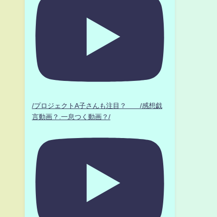
/プロジェクトA子さんも注目？ /感想戯
言動画？.一息つく動画？/