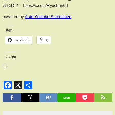
龍頭綺音 https://x.com/Ryuchan63
powered by
Auto Youtube Summarize
共有:
Facebook
X
いいね:
Facebook
X
共
有
LINE