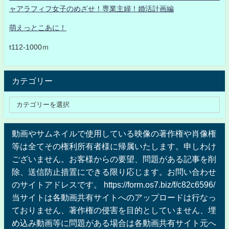
ャアラフィフ女子のめざせ！専業主婦！婚活計画編
萌えっとこあに！
t112-1000ｍ
カテゴリー
動画やサムネイルで使用している映像の著作権や肖像権
等は全てその権利所有者様に帰属いたします。申しわけ
ございません。お客様からの要望、問題がある記事を削
除、送信防止措置にできる限り応じます。お問い合わせ
のサイトアドレスです。 https://form.os7.biz/f/c82c6596/
当サイトは各動画共有サイトへのアップロードは行なっ
ておりません、著作権の侵害を目的としていません、埋
め込み動画等に問題がある場合は各動画共有サイト元へ