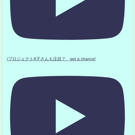
/プロジェクトA子さんも注目？ get a chance!