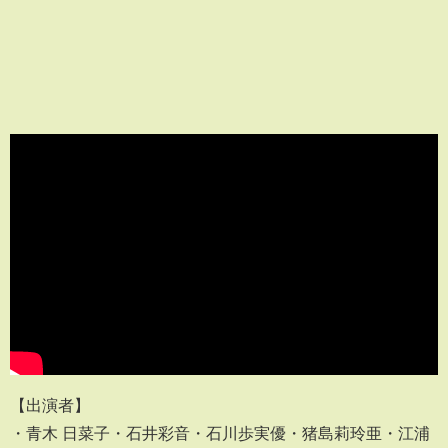
【出演者】
・青木 日菜子・石井彩音・石川歩実優・猪島莉玲亜・江浦