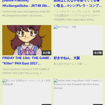
[Dance Practice]
由良はどんな手を使ってでも奪
#KuSangatSuka - JKT48 26th
い取る... #シンデレラ・コンプレ
Single
ックス #bumpドラマ #ごっこ倶
Terima kasih atas dukungannya untuk MV
『シンデレラ・コンプレックス』 BUMP
#KuSangatSuka Salah satu keseru...
で全話配信中！▷アプリをダウンロード
楽部 #デレコン #ショートドラマ
(登録無料) https://app.adjust.io/h6g...
未分類
未分類
FRIDAY THE 13th: THE GAME -
好きやねん、大阪
"Killer" PAX East 2017
私も好きやねーん！大阪！...
TRAILER REACTION &
Jason Voorhees returns in THE GAME of
FRIDAY THE 13th! This is Greg, J...
DISCUSSION!