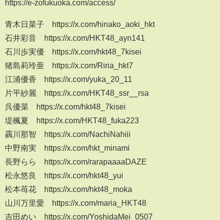
https://e-zofukuoka.com/access/
青木日菜子 https://x.com/hinako_aoki_hkt
石井彩音 https://x.com/HKT48_ayn141
石川歩実優 https://x.com/hkt48_7kisei
猪島莉玲亜 https://x.com/Riria_hkt7
江浦優香 https://x.com/yuka_20_11
片平紗麗 https://x.com/HKT48_ssr__rsa
呉優菜 https://x.com/hkt48_7kisei
堤楓夏 https://x.com/HKT48_fuka223
靏川那智 https://x.com/NachiNahiii
中野南実 https://x.com/hkt_minami
長野らら https://x.com/rarapaaaaDAZE
松永悠良 https://x.com/hkt48_yui
松本苺花 https://x.com/hkt48_moka
山川万里愛 https://x.com/maria_HKT48
吉田めい https://x.com/YoshidaMei_0507