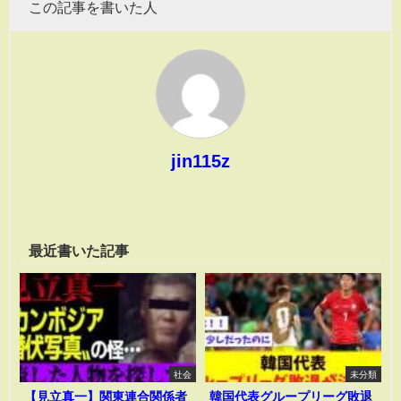
この記事を書いた人
jin115z
最近書いた記事
社会
未分類
【見立真一】関東連合関係者
韓国代表グループリーグ敗退