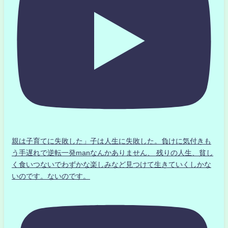
親は子育てに失敗した」子は人生に失敗した。負けに気付きも
う手遅れで逆転一発manなんかありません、 残りの人生、貧し
く食いつないでわずかな楽しみなど見つけて生きていくしかな
いのです。ないのです。