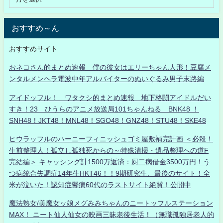
おすすめ～ん
おすすめサイト
おネコさん的まとめ速報 僕の彼女はエリーちゃん人形！豆腐メ
ンタルメンヘラ電波中年アルバイターのぬいぐるみ男子末路編
アイドッフル！ ワタクシ的まとめ速報 地下格闘アイドルだい
すき！23 ひうらのアニメ放送局101ちゃんねる BNK48 ！
SNH48！JKT48！MNL48！SGO48！GNZ48！STU48！SKE48
ヒウラッフルのハーニーフィニッシュゴミ屋敷補完計画 ＜必殺！
生前整理人！孤立し孤独死からの～特殊清掃・遺品整理への道F
完結編＞ キャッシング計1500万返済：厨二病借金3500万円！う
つ病統合失調症14年生HKT46！！9期研究生、最後のサイト！全
米が泣いた！認知症鬱病60代のラストサイト絶賛！公開中
魔法熟女/美魔女ッ娘メグみみちゃんのニートッフルステーション
MAX！ ニート仙人仙女の映画三昧老後生活！（無職孤独居老人的