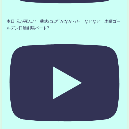
本日 兄が死んだ 葬式には行かなかった などなど 木曜ゴー
ルデン日浦劇場パート7