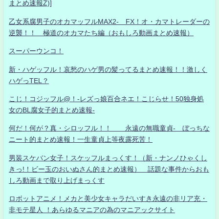
まとめ速報Z)]
乙女系腐男子のオカマッフルMAX2- FX！オ・カマトレーダーの
逆襲！！ 極道のオカマたち編（おもしろ動画まとめ速報）
スーパーウンコ！
新・ハゲッフル！哀愁のハゲ男の髪ってるまとめ速報！！激しく
ハゲっTEL？
こじ！コジッフル@！-レズっ娘百合ネエ！こじらせ！50独身処
女のBL腐女子的まとめ速報-
何だ！何が？真・シロッフル！！ 永遠の無職童貞- ぼっちな
ニート的まとめ速報！一生童貞上等夜露死苦！
男装スケバン女子！スケッフルまっくす！（新・ナンノひゃくし
きっ!！ビー玉のおいぬさん的まとめ速報） 話題な事件からおも
しろ動画まで取り上げまっくす
ロボットアニメ！メカと美少女キャラだいすき永遠の非リア充・
非モテ星人 ！あらゆるマニアの為のマニアックサイト