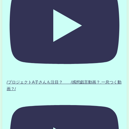
/プロジェクトA子さんも注目？ /感想戯言動画？.一息つく動
画？/