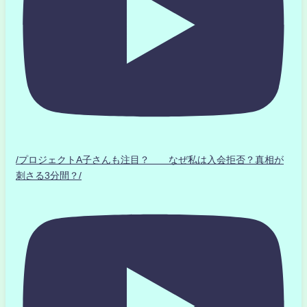
/プロジェクトA子さんも注目？ なぜ私は入会拒否？真相が
刺さる3分間？/