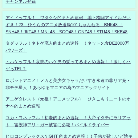
チャンネル登録
アイドッフル！ ワタクシ的まとめ速報 地下格闘アイドルだい
すき！23 ひうらのアニメ放送局101ちゃんねる BNK48 ！
SNH48！JKT48！MNL48！SGO48！GNZ48！STU48！SKE48
タダッフル！ネトゲ廃人的まとめ速報！！ネット乞食DE2000万
パワーズ！
・ハゲッフル！哀愁のハゲ男の髪ってるまとめ速報！！激しくハ
ゲっTEL？
ロボットアニメ！メカと美少女キャラだいすき永遠の非リア充・
非モテ星人 ！あらゆるマニアの為のマニアックサイト
アニゲタレスト（元祖！アニメッフル） ひきこもりニートのオ
ナベ的まとめ速報
ユカ・ヨネッフル！初老的まとめ速報！！大帝イタチにラリアッ
ト！害獣神アリ・ガー被害に必殺！パイルドライバー
ヒロコンプレックスNIGHT 的まとめ速報！！子供が欲しいど陰キ