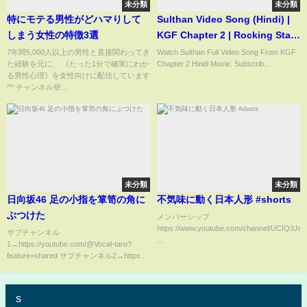
未分類
未分類
特にモテる男性がどハマりして
Sulthan Video Song (Hindi) |
しまう女性の特徴3選
KGF Chapter 2 | Rocking Star
Yash |Prashanth Neel |Ravi
7年間5,000人以上の男性と直接関わってき
Watch Sulthan Full Video Song From KGF
た経験を元に、 《たった1分で確実にわか
Chapter 2 Hindi Movie. Subscrib...
Basrur |Hombale
る男性心理》を女性向けに配信しています
^^ チャンネル登...
未分類
未分類
日向坂46 足の小指を箪笥の角に
不気味に動く日本人形 #shorts
ぶつけた
メンバーシップ
https://www.youtube.com/channel/UCIQ3J
サブチャンネル
...
1→https://youtube.com/@Vocal-taro?
feature=shared サブチャンネル2→https...
s