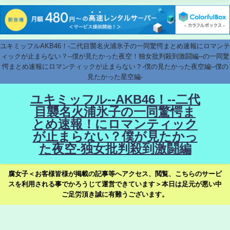
ユキミッフルAKB46！-二代目襲名火浦氷子の一同驚愕まとめ速報にロマンテ
ィックが止まらない？--僕が見たかった夜空！独女批判殺到激闘編--の一同驚
愕まとめ速報にロマンティックが止まらない？-僕の見たかった夜空編--僕の
見たかった星空編-
ユキミッフル--AKB46！--二代
目襲名火浦氷子の一同驚愕ま
とめ速報！にロマンティック
が止まらない？僕が見たかっ
た夜空-独女批判殺到激闘編
腐女子＜お客様皆様が掲載の記事等へアクセス、閲覧、こちらのサービ
スを利用される事でかろうじて運営できています＞本日は足元が悪い中
ご足労頂き誠に有難うございます。