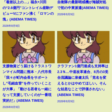
「着差以上の…」福永×川田
自衛隊の最新哨戒機が海賊対処
の“2.6億円”コントレイル産駒デ
で初の中東派遣(ABEMA TIMES)
ビューVにファン沸く「ロマンの
2026年8月9日
塊」(ABEMA TIMES)
2026年8月9日
支援物資どう届ける？ラストワ
クラファン1億円達成も支持率は
ンマイル問題に熊本・八代市長
2.3％…中道改革連合、8月の3党
「我々が町内会長をサポート
合流議論に泉健太氏「党名を変
し”毛細血管”を作っていくこと
えるとかはやめてほしい。そん
が大事」「動ける若者も一緒に
な姑息なことで評価されない」
なって支援していくのが一番現
(ABEMA TIMES)
実的だ」(ABEMA TIMES)
2026年8月9日
2026年8月9日