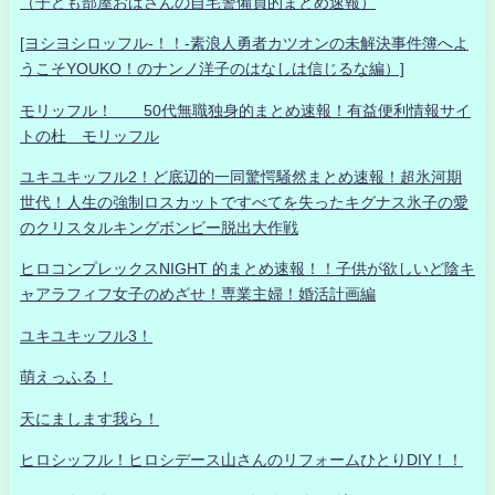
（子ども部屋おばさんの自宅警備員的まとめ速報）
[ヨシヨシロッフル-！！-素浪人勇者カツオンの未解決事件簿へよ
うこそYOUKO！のナンノ洋子のはなしは信じるな編）]
モリッフル！ 50代無職独身的まとめ速報！有益便利情報サイ
トの杜 モリッフル
ユキユキッフル2！ど底辺的一同驚愕騒然まとめ速報！超氷河期
世代！人生の強制ロスカットですべてを失ったキグナス氷子の愛
のクリスタルキングボンビー脱出大作戦
ヒロコンプレックスNIGHT 的まとめ速報！！子供が欲しいど陰キ
ャアラフィフ女子のめざせ！専業主婦！婚活計画編
ユキユキッフル3！
萌えっふる！
天にまします我ら！
ヒロシッフル！ヒロシデース山さんのリフォームひとりDIY！！