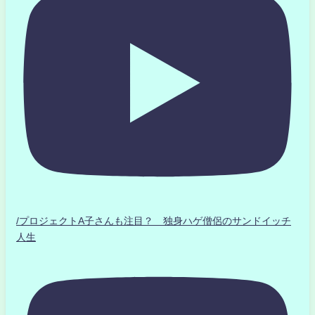
/プロジェクトA子さんも注目？ 独身ハゲ僧侶のサンドイッチ
人生