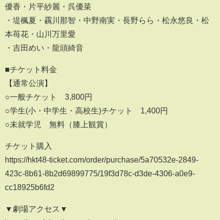
優香・片平紗麗・呉優菜
・堤楓夏・靏川那智・中野南実・長野らら・松永悠良・松
本苺花・山川万里愛
・吉田めい・龍頭綺音
■チケット料金
【通常公演】
○一般チケット 3,800円
○学生(小・中学生・高校生)チケット 1,400円
○未就学児 無料（膝上観賞）
チケット購入
https://hkt48-ticket.com/order/purchase/5a70532e-2849-
423c-8b61-8b2d69899775/19f3d78c-d3de-4306-a0e9-
cc18925b6fd2
▼劇場アクセス▼