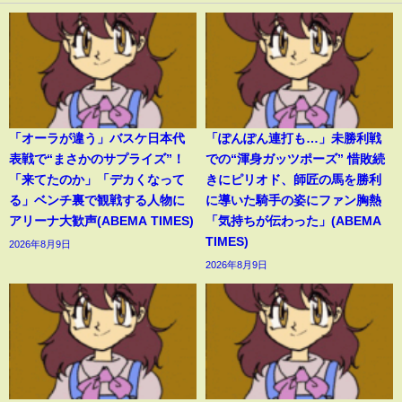
「オーラが違う」バスケ日本代
「ぽんぽん連打も…」未勝利戦
表戦で“まさかのサプライズ”！
での“渾身ガッツポーズ” 惜敗続
「来てたのか」「デカくなって
きにピリオド、師匠の馬を勝利
る」ベンチ裏で観戦する人物に
に導いた騎手の姿にファン胸熱
アリーナ大歓声(ABEMA TIMES)
「気持ちが伝わった」(ABEMA
TIMES)
2026年8月9日
2026年8月9日