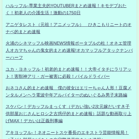
ハルッフル-専業主夫的YOUTUBERまとめ速報！キモデブおた
く！初老人の介護生活！激動の1750日
アニゲタレスト（元祖！アニメッフル） ひきこもりニートのオ
ナベ的まとめ速報
火浦のシネマッフル映画NEWS情報ポータブルの杜！オネエ管理
人オカマちゃんの鬼女的まとめ速報!オカマッフルアタックナンバ
ーハーフ
ユカ・ヨネッフル！初老的まとめ速報！！大帝イタチにラリアッ
ト！害獣神アリ・ガー被害に必殺！パイルドライバー
おネコさん的まとめ速報 僕の彼女はエリーちゃん人形！豆腐メ
ンタルメンヘラ電波中年アルバイターのぬいぐるみ男子末路編
スケバン！デカッフルまっくす（デカい強い2次元嫁だいすき子
供部屋おじさんヒロシ之古惑仔的まとめ速報）話題な動画取り上
げMAX！デカいは正義刑事編
アキヨッフル-！ネオニートスケ番長のエキストラ芸能情報局！