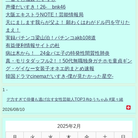
声優だいすき！26- bnk46
大阪エキストラNOTE！芸能情報局
天にまします我らが父よ！ 願わくはわがドル円を守りた
まえ！
実録パチンコ梁山泊！パチンコakb108道
有益便利情報サイトの杜
病は木から！ 24金バエ子の特発性間質性肺炎
真・モリタダッフル2！！50代無職独身ガチホモ童貞ギン
グ・ゲイなー女装子オネエ的まとめ速報
韓国ドラマcinemaだいすき-僕が見たかった星空-
1 -
デ力すぎて俳優も逃げ出す女性芸能人TOP3 #ゆうちゃみ #菜々緒
2026/08/10
2025年2月
月
火
水
木
金
土
日