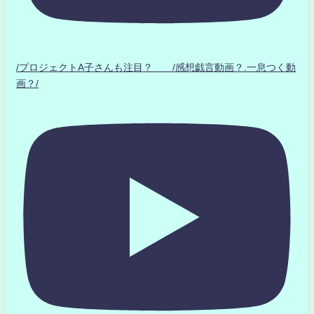
/プロジェクトA子さんも注目？ /感想戯言動画？.一息つく動
画？/