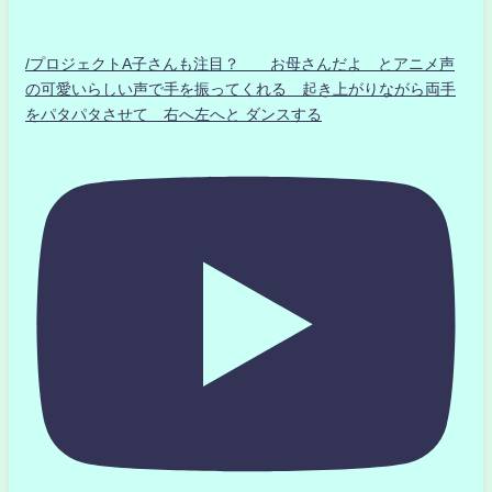
/プロジェクトA子さんも注目？ お母さんだよ とアニメ声
の可愛いらしい声で手を振ってくれる 起き上がりながら両手
をパタパタさせて 右へ左へと ダンスする