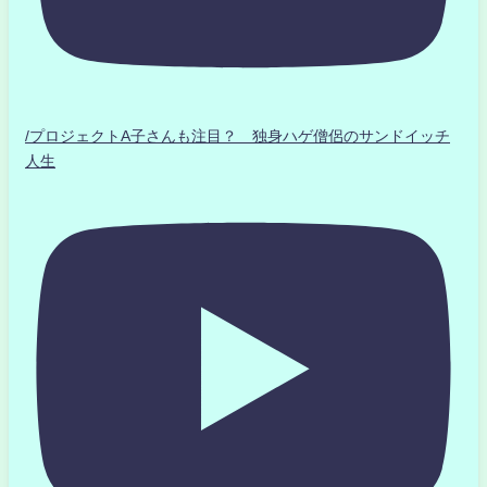
/プロジェクトA子さんも注目？ 独身ハゲ僧侶のサンドイッチ
人生