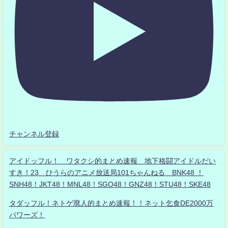
チャンネル登録
アイドッフル！ ワタクシ的まとめ速報 地下格闘アイドルだい
すき！23 ひうらのアニメ放送局101ちゃんねる BNK48 ！
SNH48！JKT48！MNL48！SGO48！GNZ48！STU48！SKE48
タダッフル！ネトゲ廃人的まとめ速報！！ネット乞食DE2000万
パワーズ！