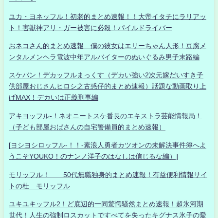
ユカ・ヨネッフル！初老的まとめ速報！！大帝イタチにラリアッ
ト！害獣神アリ・ガー被害に必殺！パイルドライバー
おネコさん的まとめ速報 僕の彼女はエリーちゃん人形！豆腐メ
ンタルメンヘラ電波中年アルバイターのぬいぐるみ男子末路編
スケバン！デカッフルまっくす（デカい強い2次元嫁だいすき子
供部屋おじさんヒロシ之古惑仔的まとめ速報）話題な動画取り上
げMAX！デカいは正義刑事編
アキヨッフル-！ネオニートスケ番長のエキストラ芸能情報局！
（子ども部屋おばさんの自宅警備員的まとめ速報）
[ヨシヨシロッフル-！！-素浪人勇者カツオンの未解決事件簿へよ
うこそYOUKO！のナンノ洋子のはなしは信じるな編）]
モリッフル！ 50代無職独身的まとめ速報！有益便利情報サイ
トの杜 モリッフル
ユキユキッフル2！ど底辺的一同驚愕騒然まとめ速報！超氷河期
世代！人生の強制ロスカットですべてを失ったキグナス氷子の愛