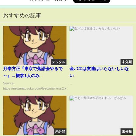
おすすめの記事
デジタル
未分類
月亭方正『東京で落語会やるで
金バエは友達はいらないしいな
～』←観客1人のみ
い
Source:
...
https://newmatosoku.com/feed/main/rss2.xml...
未分類
未分類