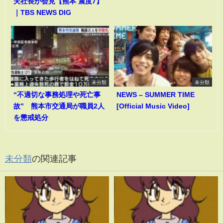
夫社長が会見【熊本 震度7】
｜TBS NEWS DIG
未分類
未分類
“不適切な事務処理や死亡事
NEWS – SUMMER TIME
故” 熊本市交通局が職員2人
[Official Music Video]
を懲戒処分
未分類
の関連記事