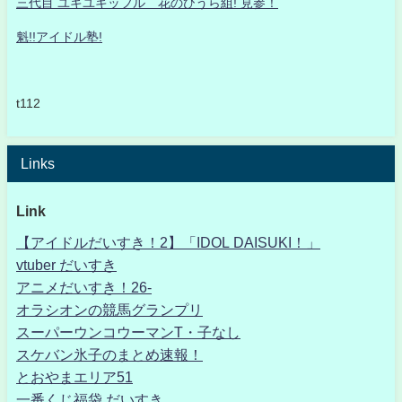
三代目 ユキユキッフル 花のひうら組! 見参！
魁!!アイドル塾!
t112
Links
Link
【アイドルだいすき！2】「IDOL DAISUKI！」
vtuber だいすき
アニメだいすき！26-
オラシオンの競馬グランプリ
スーパーウンコウーマンT・子なし
スケバン氷子のまとめ速報！
とおやまエリア51
一番くじ福袋 だいすき