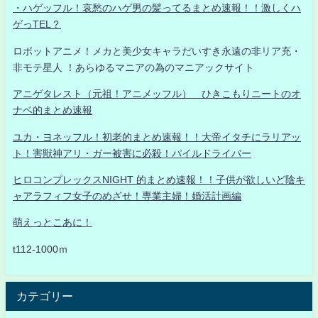
・ハゲッフル！哀愁のハゲ男の髪ってるまとめ速報！！激しくハ
ゲっTEL？
ロボットアニメ！メカと美少女キャラだいすき永遠の非リア充・
非モテ星人 ！あらゆるマニアの為のマニアックサイト
アニゲタレスト（元祖！アニメッフル） ひきこもりニートのオ
ナベ的まとめ速報
ユカ・ヨネッフル！初老的まとめ速報！！大帝イタチにラリアッ
ト！害獣神アリ・ガー被害に必殺！パイルドライバー
ヒロコンプレックスNIGHT 的まとめ速報！！子供が欲しいど陰キ
ャアラフィフ女子のめざせ！専業主婦！婚活計画編
萌えっとこあに！
t112-1000ｍ
カテゴリー