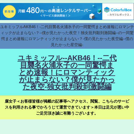
ユキミッフルAKB46！-二代目襲名火浦氷子の一同驚愕まとめ速報にロマンテ
ィックが止まらない？--僕が見たかった夜空！独女批判殺到激闘編--の一同驚
愕まとめ速報にロマンティックが止まらない？-僕の見たかった夜空編--僕の
見たかった星空編-
ユキミッフル--AKB46！--二代
目襲名火浦氷子の一同驚愕ま
とめ速報！にロマンティック
が止まらない？僕が見たかっ
た夜空-独女批判殺到激闘編
腐女子＜お客様皆様が掲載の記事等へアクセス、閲覧、こちらのサービ
スを利用される事でかろうじて運営できています＞本日は足元が悪い中
ご足労頂き誠に有難うございます。