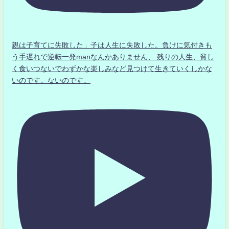
親は子育てに失敗した」子は人生に失敗した。負けに気付きも
う手遅れで逆転一発manなんかありません、 残りの人生、貧し
く食いつないでわずかな楽しみなど見つけて生きていくしかな
いのです。ないのです。