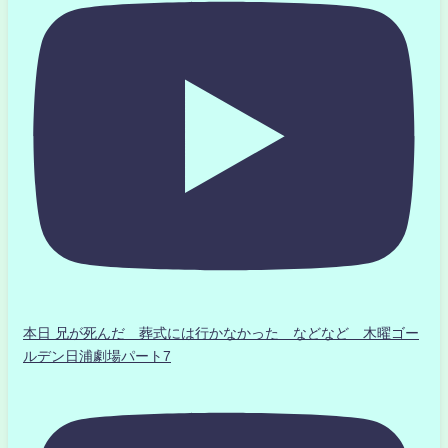
本日 兄が死んだ 葬式には行かなかった などなど 木曜ゴー
ルデン日浦劇場パート7