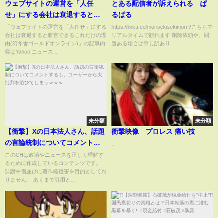
ウェブサイトの運営を「人任
とある配信者が訴えられる ぱ
せ」にする会社は衰退すると断
るぱる
言できるこれだけの理由(幻冬舎
「ウェブサイトの運営を「人任せ」にする
https://linktr.ee/morisekisekimori ?こちらで
会社は衰退すると断言できるこれだけの理
リアルタイムで観れます 削除依頼や、問
ゴールドオンライン)
由(幻冬舎ゴールドオンライン)」の記事内
題ある場合は申し訳あり...
容はYahoo!ニュース...
未分類
未分類
【衝撃】Xの日本法人さん、話題
衝撃映像 プロレス 痛い技
の言論統制についてコメントす
...
るも、ユーザーから大批判を浴
このCHは政治やニュースを正しく理解す
るために作成しているコンテンツです。
びてしまうｗｗｗ
誹謗中傷並びに著作権侵害を目的としてお
りません。 あくまで引用と...