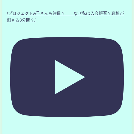
/プロジェクトA子さんも注目？ なぜ私は入会拒否？真相が
刺さる3分間？/