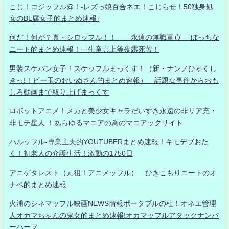
こじ！コジッフル@！-レズっ娘百合ネエ！こじらせ！50独身処
女のBL腐女子的まとめ速報-
何だ！何が？真・シロッフル！！ 永遠の無職童貞- ぼっちな
ニート的まとめ速報！一生童貞上等夜露死苦！
男装スケバン女子！スケッフルまっくす！（新・ナンノひゃくし
きっ!！ビー玉のおいぬさん的まとめ速報） 話題な事件からおも
しろ動画まで取り上げまっくす
ロボットアニメ！メカと美少女キャラだいすき永遠の非リア充・
非モテ星人 ！あらゆるマニアの為のマニアックサイト
ハルッフル-専業主夫的YOUTUBERまとめ速報！キモデブおた
く！初老人の介護生活！激動の1750日
アニゲタレスト（元祖！アニメッフル） ひきこもりニートのオ
ナベ的まとめ速報
火浦のシネマッフル映画NEWS情報ポータブルの杜！オネエ管理
人オカマちゃんの鬼女的まとめ速報!オカマッフルアタックナンバ
ーハーフ