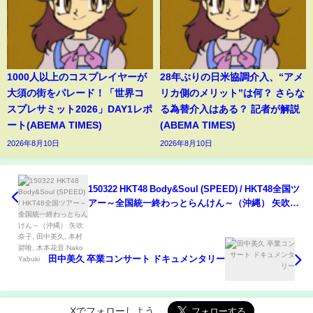
1000人以上のコスプレイヤーが
28年ぶりの日米協調介入、“アメ
大須の街をパレード！「世界コ
リカ側のメリット”は何？ さらな
スプレサミット2026」DAY1レポ
る為替介入はある？ 記者が解説
ート(ABEMA TIMES)
(ABEMA TIMES)
2026年8月10日
2026年8月10日
150322 HKT48 Body&Soul (SPEED) / HKT48全国ツ
アー～全国統一終わっとらんけん～（沖縄） 矢吹奈
子, 田中美久, 本村碧唯, 木本花音 Nako Yabuki
田中美久 卒業コンサート ドキュメンタリー
Xでフォローしよう