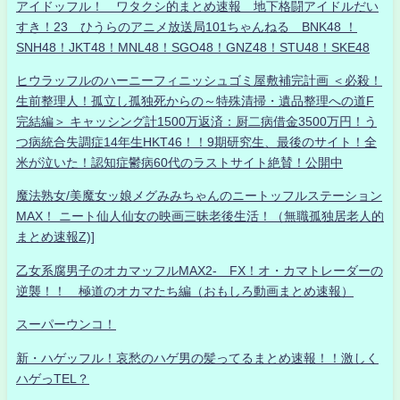
アイドッフル！ ワタクシ的まとめ速報 地下格闘アイドルだい
すき！23 ひうらのアニメ放送局101ちゃんねる BNK48 ！
SNH48！JKT48！MNL48！SGO48！GNZ48！STU48！SKE48
ヒウラッフルのハーニーフィニッシュゴミ屋敷補完計画 ＜必殺！
生前整理人！孤立し孤独死からの～特殊清掃・遺品整理への道F
完結編＞ キャッシング計1500万返済：厨二病借金3500万円！う
つ病統合失調症14年生HKT46！！9期研究生、最後のサイト！全
米が泣いた！認知症鬱病60代のラストサイト絶賛！公開中
魔法熟女/美魔女ッ娘メグみみちゃんのニートッフルステーション
MAX！ ニート仙人仙女の映画三昧老後生活！（無職孤独居老人的
まとめ速報Z)]
乙女系腐男子のオカマッフルMAX2- FX！オ・カマトレーダーの
逆襲！！ 極道のオカマたち編（おもしろ動画まとめ速報）
スーパーウンコ！
新・ハゲッフル！哀愁のハゲ男の髪ってるまとめ速報！！激しく
ハゲっTEL？