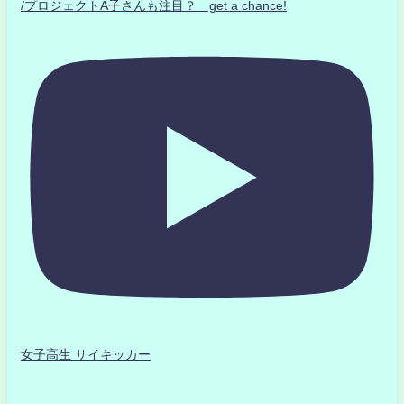
/プロジェクトA子さんも注目？ get a chance!
女子高生 サイキッカー