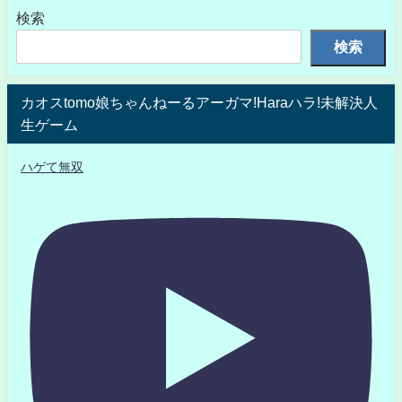
検索
検索
カオスtomo娘ちゃんねーるアーガマ!Haraハラ!未解決人
生ゲーム
ハゲて無双