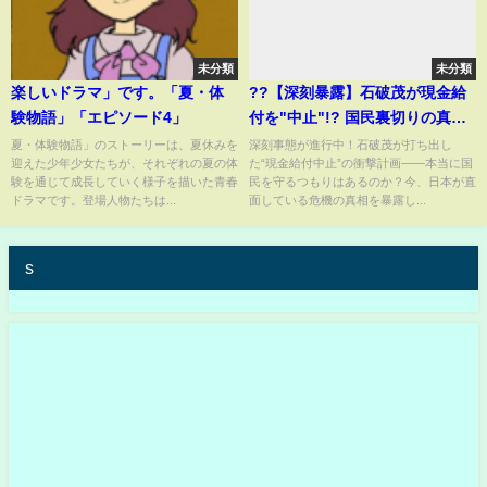
未分類
未分類
楽しいドラマ」です。「夏・体
??【深刻暴露】石破茂が現金給
験物語」「エピソード4」
付を"中止"!? 国民裏切りの真相
とは？日本転落の裏に潜む黒幕
夏・体験物語」のストーリーは、夏休みを
深刻事態が進行中！石破茂が打ち出し
迎えた少年少女たちが、それぞれの夏の体
た“現金給付中止”の衝撃計画――本当に国
を暴く!! #現金給付 #石破茂 #暴
験を通じて成長していく様子を描いた青春
民を守るつもりはあるのか？今、日本が直
露
ドラマです。登場人物たちは...
面している危機の真相を暴露し...
s