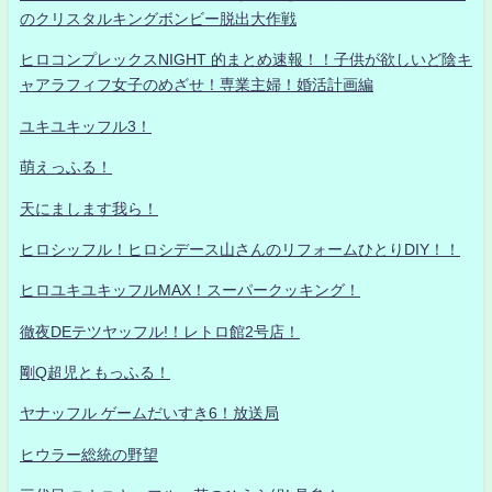
のクリスタルキングボンビー脱出大作戦
ヒロコンプレックスNIGHT 的まとめ速報！！子供が欲しいど陰キ
ャアラフィフ女子のめざせ！専業主婦！婚活計画編
ユキユキッフル3！
萌えっふる！
天にまします我ら！
ヒロシッフル！ヒロシデース山さんのリフォームひとりDIY！！
ヒロユキユキッフルMAX！スーパークッキング！
徹夜DEテツヤッフル!！レトロ館2号店！
剛Q超児ともっふる！
ヤナッフル ゲームだいすき6！放送局
ヒウラー総統の野望