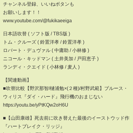
チャンネル登録、いいねボタンも
お願いします！！
www.youtube.com/@fukikaeeiga
日本語吹替 ( ソフト版 / TBS版 )
トム・クルーズ ( 鈴置洋孝 / 鈴置洋孝 )
ロバート・デュヴァル ( 中庸助 / 小林修 )
ニコール・キッドマン ( 土井美加 / 戸田恵子 )
ランディ・クエイド ( 小林修 / 麦人 )
【関連動画】
■吹替比較【野沢那智/樋浦勉×(２種)/村野武範】ブルース・
ウィリス『ダイ・ハード』飛行機のおまじない
https://youtu.be/yPtKQw2oH6U
■【山田康雄】死去前に吹き替えた最後のイーストウッド作
『ハートブレイク・リッジ』