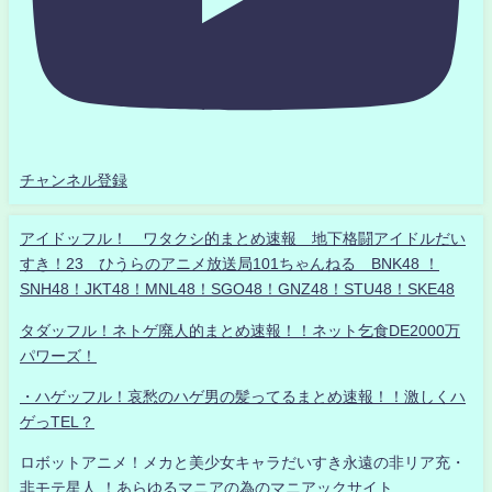
チャンネル登録
アイドッフル！ ワタクシ的まとめ速報 地下格闘アイドルだい
すき！23 ひうらのアニメ放送局101ちゃんねる BNK48 ！
SNH48！JKT48！MNL48！SGO48！GNZ48！STU48！SKE48
タダッフル！ネトゲ廃人的まとめ速報！！ネット乞食DE2000万
パワーズ！
・ハゲッフル！哀愁のハゲ男の髪ってるまとめ速報！！激しくハ
ゲっTEL？
ロボットアニメ！メカと美少女キャラだいすき永遠の非リア充・
非モテ星人 ！あらゆるマニアの為のマニアックサイト