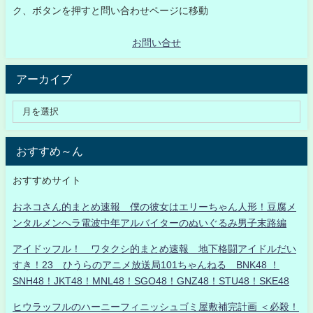
ク、ボタンを押すと問い合わせページに移動
お問い合せ
アーカイブ
おすすめ～ん
おすすめサイト
おネコさん的まとめ速報 僕の彼女はエリーちゃん人形！豆腐メ
ンタルメンヘラ電波中年アルバイターのぬいぐるみ男子末路編
アイドッフル！ ワタクシ的まとめ速報 地下格闘アイドルだい
すき！23 ひうらのアニメ放送局101ちゃんねる BNK48 ！
SNH48！JKT48！MNL48！SGO48！GNZ48！STU48！SKE48
ヒウラッフルのハーニーフィニッシュゴミ屋敷補完計画 ＜必殺！