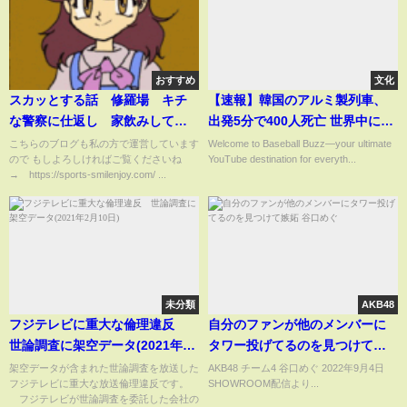
おすすめ
文化
スカッとする話 修羅場 キチ
【速報】韓国のアルミ製列車、
な警察に仕返し 家飲みしてた
出発5分で400人死亡 世界中に大
ら友人の容体が急変！車で病院
混乱【ゆっくり解説】
こちらのブログも私の方で運営しています
Welcome to Baseball Buzz—your ultimate
ので もしよろしければご覧くださいね
YouTube destination for everyth...
へ向かうと検問が不正に足止め
→ https://sports-smilenjoy.com/ ...
→消防センターに連絡後に救急
車到着！お巡りさんがパニック
状態でフジコ スカッとアロハ
～♪
未分類
AKB48
フジテレビに重大な倫理違反
自分のファンが他のメンバーに
世論調査に架空データ(2021年2
タワー投げてるのを見つけて嫉
月10日)
妬 谷口めぐ
架空データが含まれた世論調査を放送した
AKB48 チーム4 谷口めぐ 2022年9月4日
フジテレビに重大な放送倫理違反です。
SHOWROOM配信より...
フジテレビが世論調査を委託した会社の