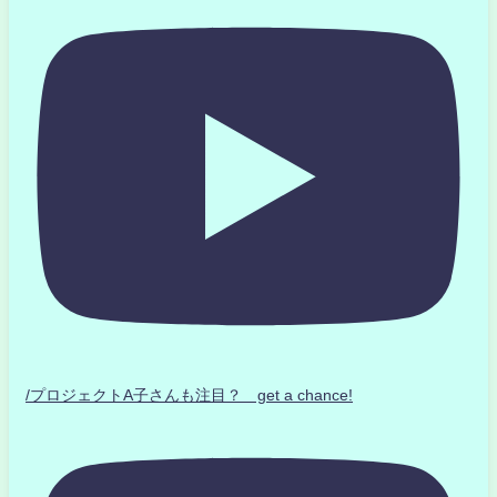
/プロジェクトA子さんも注目？ get a chance!