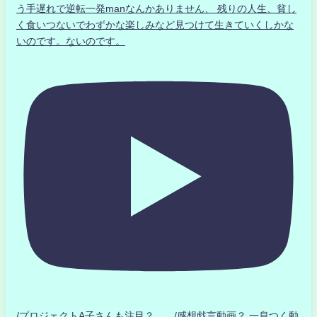
う手遅れで逆転一発manなんかありません、 残りの人生、貧し
く食いつないでわずかな楽しみなど見つけて生きていくしかな
いのです。ないのです。
/プロジェクトA子さんも注目？ /感想戯言動画？.一息つく動