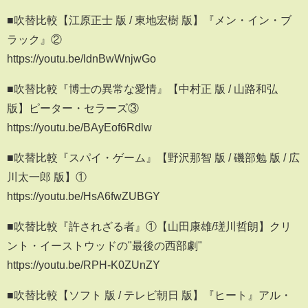
■吹替比較【江原正士 版 / 東地宏樹 版】『メン・イン・ブ
ラック』②
https://youtu.be/ldnBwWnjwGo
■吹替比較『博士の異常な愛情』【中村正 版 / 山路和弘
版】ピーター・セラーズ③
https://youtu.be/BAyEof6Rdlw
■吹替比較『スパイ・ゲーム』【野沢那智 版 / 磯部勉 版 / 広
川太一郎 版】①
https://youtu.be/HsA6fwZUBGY
■吹替比較『許されざる者』①【山田康雄/瑳川哲朗】クリ
ント・イーストウッドの"最後の西部劇"
https://youtu.be/RPH-K0ZUnZY
■吹替比較【ソフト 版 / テレビ朝日 版】『ヒート』アル・