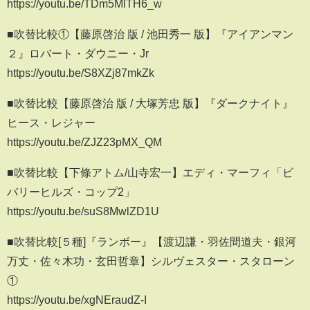
https://youtu.be/TDm5MlTH6_w
■吹替比較①【藤原啓治 版 / 池田秀一 版】『アイアンマン
２』ロバート・ダウニー・Jr
https://youtu.be/S8XZj87mkZk
■吹替比較【藤原啓治 版 / 大塚芳忠 版】『ダークナイト』
ヒース・レジャー
https://youtu.be/ZJZ23pMX_QM
■吹替比較【下條アトム/山寺宏一】エディ・マーフィ「ビ
バリーヒルズ・コップ2」
https://youtu.be/suS8MwlZD1U
■吹替比較[５種]『ランボー』【渡辺謙・羽佐間道夫・銀河
万丈・佐々木功・玄田哲章】シルヴェスター・スタローン
①
https://youtu.be/xgNEraudZ-I