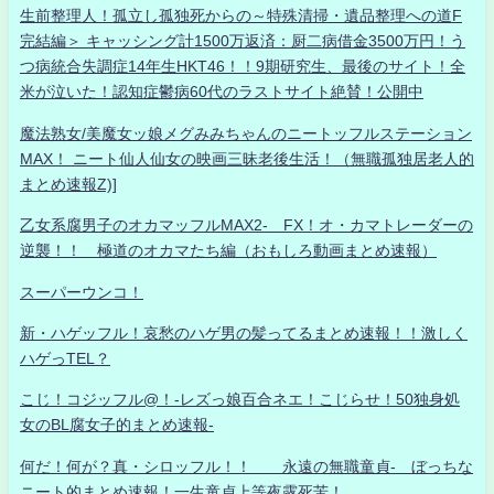
生前整理人！孤立し孤独死からの～特殊清掃・遺品整理への道F
完結編＞ キャッシング計1500万返済：厨二病借金3500万円！う
つ病統合失調症14年生HKT46！！9期研究生、最後のサイト！全
米が泣いた！認知症鬱病60代のラストサイト絶賛！公開中
魔法熟女/美魔女ッ娘メグみみちゃんのニートッフルステーション
MAX！ ニート仙人仙女の映画三昧老後生活！（無職孤独居老人的
まとめ速報Z)]
乙女系腐男子のオカマッフルMAX2- FX！オ・カマトレーダーの
逆襲！！ 極道のオカマたち編（おもしろ動画まとめ速報）
スーパーウンコ！
新・ハゲッフル！哀愁のハゲ男の髪ってるまとめ速報！！激しく
ハゲっTEL？
こじ！コジッフル@！-レズっ娘百合ネエ！こじらせ！50独身処
女のBL腐女子的まとめ速報-
何だ！何が？真・シロッフル！！ 永遠の無職童貞- ぼっちな
ニート的まとめ速報！一生童貞上等夜露死苦！