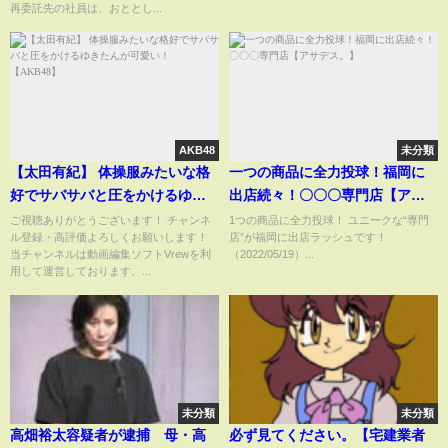
再委託先の社員は、おととし...
AKB48
未分類
【太田有紀】 体操服みたいな格
一つの商品に全力投球！福岡に
好でサバサバと圧をかけるゆき
出店続々！〇〇〇専門店【アサ
たんが可愛い！ 【AKB48】
デス。】
ご視聴ありがとうございます！ チャンネ
1つの商品に全力投球！ ユニークな“専門
ル登録・高評価よろしくお願いします！
店”が福岡に出店ラッシュです！
当チャンネルは動画編集ソフトVrewを利
（2022/05/19）...
用して運営しております。...
未分類
未分類
高畑裕太容疑者が逮捕 母・高
必ず見てください。【宅建業者