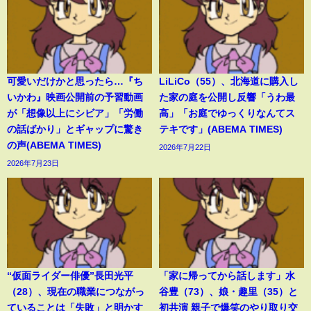
可愛いだけかと思ったら…『ち
LiLiCo（55）、北海道に購入し
いかわ』映画公開前の予習動画
た家の庭を公開し反響「うわ最
が「想像以上にシビア」「労働
高」「お庭でゆっくりなんてス
の話ばかり」とギャップに驚き
テキです」(ABEMA TIMES)
の声(ABEMA TIMES)
2026年7月22日
2026年7月23日
“仮面ライダー俳優”長田光平
「家に帰ってから話します」水
（28）、現在の職業につながっ
谷豊（73）、娘・趣里（35）と
ていることは「失敗」と明かす
初共演 親子で爆笑のやり取り交