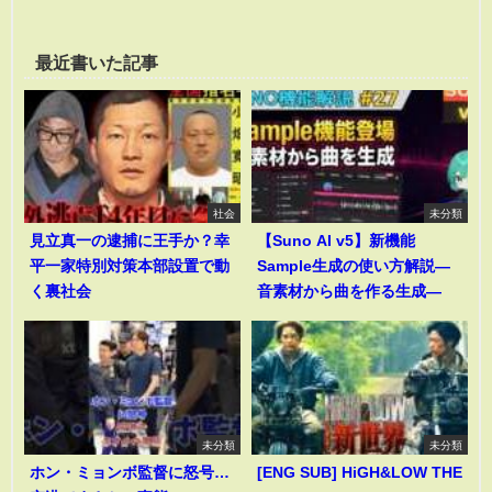
最近書いた記事
社会
未分類
見立真一の逮捕に王手か？幸
【Suno AI v5】新機能
平一家特別対策本部設置で動
Sample生成の使い方解説―
く裏社会
音素材から曲を作る生成―
未分類
未分類
ホン・ミョンボ監督に怒号…
[ENG SUB] HiGH&LOW THE