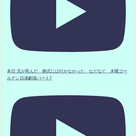
本日 兄が死んだ 葬式には行かなかった などなど 木曜ゴー
ルデン日浦劇場パート7