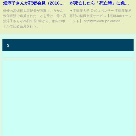
畑淳子さんが記者会見（2016年8
が死亡したら「死亡時」に免許
月26日）
失効します】本日３本配信しま
俳優の高畑裕太容疑者が強姦（ごうかん）
▼不動産大学 公式スポンサー 不動産業界
致傷容疑で逮捕されたことを受け、母・高
専門の転職支援サービス【宅建Jobエージ
す。
畑淳子さんが26日午前9時から、都内のホ
ェント】 https://takken-job.com/ta...
テルで記者会見を行う。 ...
s