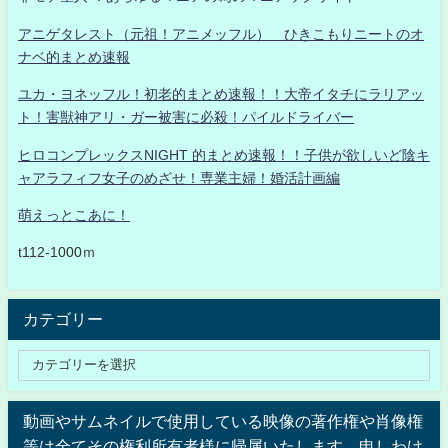
アニゲタレスト（元祖！アニメッフル） ひきこもりニートのオ
ナベ的まとめ速報
ユカ・ヨネッフル！初老的まとめ速報！！大帝イタチにラリアッ
ト！害獣神アリ・ガー被害に必殺！パイルドライバー
ヒロコンプレックスNIGHT 的まとめ速報！！子供が欲しいど陰キ
ャアラフィフ女子のめざせ！専業主婦！婚活計画編
萌えっとこあに！
t112-1000ｍ
カテゴリー
動画やサムネイルで使用している映像の著作権や肖像権
等は全てその権利所有者様に帰属いたします。申しわけ