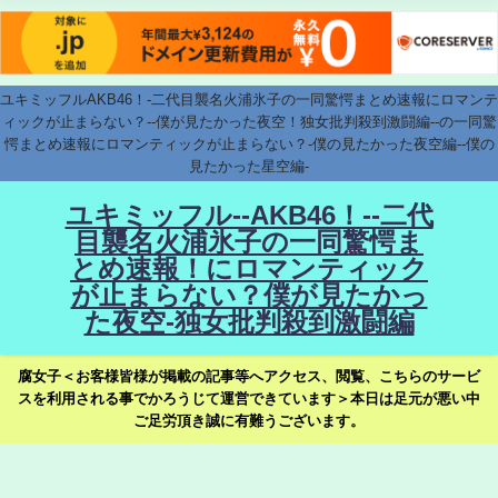
ユキミッフルAKB46！-二代目襲名火浦氷子の一同驚愕まとめ速報にロマンテ
ィックが止まらない？--僕が見たかった夜空！独女批判殺到激闘編--の一同驚
愕まとめ速報にロマンティックが止まらない？-僕の見たかった夜空編--僕の
見たかった星空編-
ユキミッフル--AKB46！--二代
目襲名火浦氷子の一同驚愕ま
とめ速報！にロマンティック
が止まらない？僕が見たかっ
た夜空-独女批判殺到激闘編
腐女子＜お客様皆様が掲載の記事等へアクセス、閲覧、こちらのサービ
スを利用される事でかろうじて運営できています＞本日は足元が悪い中
ご足労頂き誠に有難うございます。