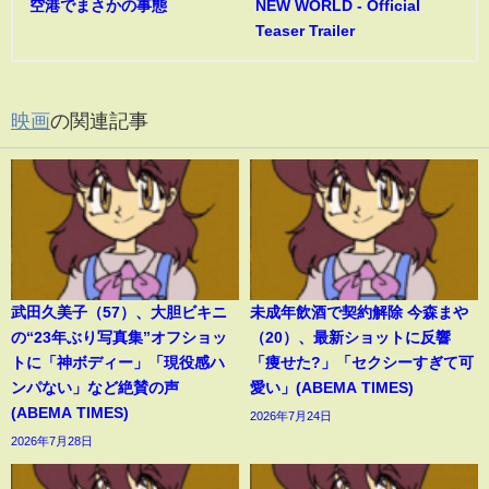
空港でまさかの事態
NEW WORLD - Official
Teaser Trailer
映画
の関連記事
武田久美子（57）、大胆ビキニ
未成年飲酒で契約解除 今森まや
の“23年ぶり写真集”オフショッ
（20）、最新ショットに反響
トに「神ボディー」「現役感ハ
「痩せた?」「セクシーすぎて可
ンパない」など絶賛の声
愛い」(ABEMA TIMES)
(ABEMA TIMES)
2026年7月24日
2026年7月28日