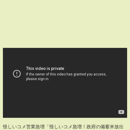
怪しいコメ営業急増「怪しいコメ急増！政府の備蓄米放出