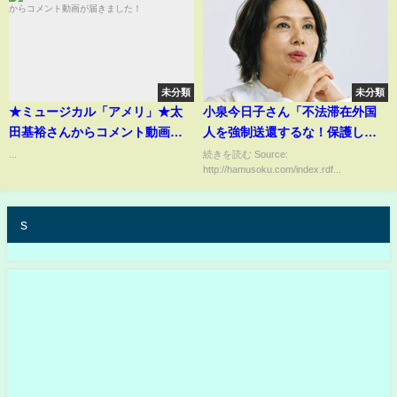
未分類
未分類
★ミュージカル「アメリ」★太
小泉今日子さん「不法滞在外国
田基裕さんからコメント動画が
人を強制送還するな！保護し
届きました！
ろ！！！」
...
続きを読む Source:
http://hamusoku.com/index.rdf...
s