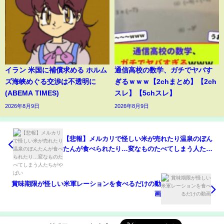
イラン 米国に補償求める ホルム
通信高校の数学、ガチでヤバす
ズ海峡めぐる交渉は不透明に
ぎるｗｗｗ【2chまとめ】【2ch
(ABEMA TIMES)
スレ】【5chスレ】
2026年8月9日
2026年8月9日
【悲報】メルカリで怪しい米が売れたり温泉のぼん
たんが食べられたり…変なものたべてしまう人たち
がやばい
賞味期限が怪しい米軍レーションを食べるだけの動
画