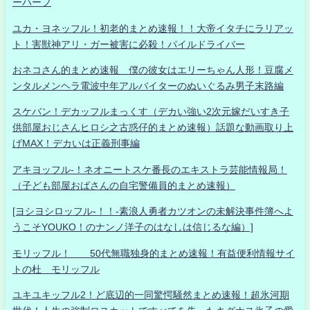
ーハーフ
ユカ・ヨネッフル！初老的まとめ速報！！大帝イタチにラリアッ
ト！害獣神アリ・ガー被害に必殺！パイルドライバー
おネコさん的まとめ速報 僕の彼女はエリーちゃん人形！豆腐メ
ンタルメンヘラ電波中年アルバイターのぬいぐるみ男子末路編
スケバン！デカッフルまっくす（デカい強い2次元嫁だいすき子
供部屋おじさんヒロシ之古惑仔的まとめ速報）話題な動画取り上
げMAX！デカいは正義刑事編
アキヨッフル-！ネオニートスケ番長のエキストラ芸能情報局！
（子ども部屋おばさんの自宅警備員的まとめ速報）
[ヨシヨシロッフル-！！-素浪人勇者カツオンの未解決事件簿へよ
うこそYOUKO！のナンノ洋子のはなしは信じるな編）]
モリッフル！ 50代無職独身的まとめ速報！有益便利情報サイ
トの杜 モリッフル
ユキユキッフル2！ど底辺的一同驚愕騒然まとめ速報！超氷河期