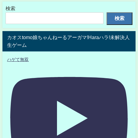
検索
検索
カオスtomo娘ちゃんねーるアーガマ!Haraハラ!未解決人
生ゲーム
ハゲて無双