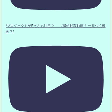
/プロジェクトA子さんも注目？ /感想戯言動画？.一息つく動
画？/