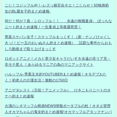
こじ！コジッフル@！-レズっ娘百合ネエ！こじらせ！50独身処
女のBL腐女子的まとめ速報-
何だ！何が？真・シロッフル！！ 永遠の無職童貞- ぼっちな
ニート的まとめ速報！一生童貞上等夜露死苦！
男装スケバン女子！スケッフルまっくす！（新・ナンノひゃくし
きっ!！ビー玉のおいぬさん的まとめ速報） 話題な事件からおも
しろ動画まで取り上げまっくす
ロボットアニメ！メカと美少女キャラだいすき永遠の非リア充・
非モテ星人 ！あらゆるマニアの為のマニアックサイト
ハルッフル-専業主夫的YOUTUBERまとめ速報！キモデブおた
く！初老人の介護生活！激動の1750日
アニゲタレスト（元祖！アニメッフル） ひきこもりニートのオ
ナベ的まとめ速報
火浦のシネマッフル映画NEWS情報ポータブルの杜！オネエ管理
人オカマちゃんの鬼女的まとめ速報!オカマッフルアタックナンバ