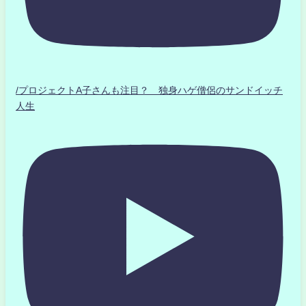
/プロジェクトA子さんも注目？ 独身ハゲ僧侶のサンドイッチ
人生