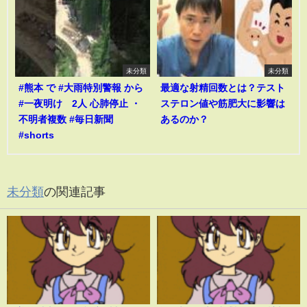
未分類
未分類
#熊本 で #大雨特別警報 から
最適な射精回数とは？テスト
#一夜明け 2人 心肺停止 ・
ステロン値や筋肥大に影響は
不明者複数 #毎日新聞
あるのか？
#shorts
未分類
の関連記事