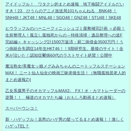
アイドッフル！ ワタクシ的まとめ速報 地下格闘アイドルだい
すき！23 ひうらのアニメ放送局101ちゃんねる BNK48 ！
SNH48！JKT48！MNL48！SGO48！GNZ48！STU48！SKE48
ヒウラッフルのハーニーフィニッシュゴミ屋敷補完計画 ＜必殺！
生前整理人！孤立し孤独死からの～特殊清掃・遺品整理への道F
完結編＞ キャッシング計1500万返済：厨二病借金3500万円！う
つ病統合失調症14年生HKT46！！9期研究生、最後のサイト！全
米が泣いた！認知症鬱病60代のラストサイト絶賛！公開中
魔法熟女/美魔女ッ娘メグみみちゃんのニートッフルステーション
MAX！ ニート仙人仙女の映画三昧老後生活！（無職孤独居老人的
まとめ速報Z)]
乙女系腐男子のオカマッフルMAX2- FX！オ・カマトレーダーの
逆襲！！ 極道のオカマたち編（おもしろ動画まとめ速報）
スーパーウンコ！
新・ハゲッフル！哀愁のハゲ男の髪ってるまとめ速報！！激しく
ハゲっTEL？