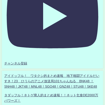
チャンネル登録
アイドッフル！ ワタクシ的まとめ速報 地下格闘アイドルだい
すき！23 ひうらのアニメ放送局101ちゃんねる BNK48 ！
SNH48！JKT48！MNL48！SGO48！GNZ48！STU48！SKE48
タダッフル！ネトゲ廃人的まとめ速報！！ネット乞食DE2000万
パワーズ！