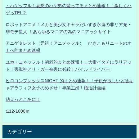
・ハゲッフル！哀愁のハゲ男の髪ってるまとめ速報！！激しくハ
ゲっTEL？
ロボットアニメ！メカと美少女キャラだいすき永遠の非リア充・
非モテ星人 ！あらゆるマニアの為のマニアックサイト
アニゲタレスト（元祖！アニメッフル） ひきこもりニートのオ
ナベ的まとめ速報
ユカ・ヨネッフル！初老的まとめ速報！！大帝イタチにラリアッ
ト！害獣神アリ・ガー被害に必殺！パイルドライバー
ヒロコンプレックスNIGHT 的まとめ速報！！子供が欲しいど陰キ
ャアラフィフ女子のめざせ！専業主婦！婚活計画編
萌えっとこあに！
t112-1000ｍ
カテゴリー