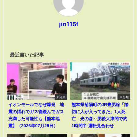
jin115f
最近書いた記事
未分類
未分類
イオンモールでなぜ爆発 地
熊本県菊陽町のJR豊肥線「踏
震の揺れでガス管緩んでガス
切に人が入ってきた」1人死
充満した可能性も【熊本地
亡 光の森～肥後大津間で約
震】（2026年07月29日）
1時間半 運転見合わせ