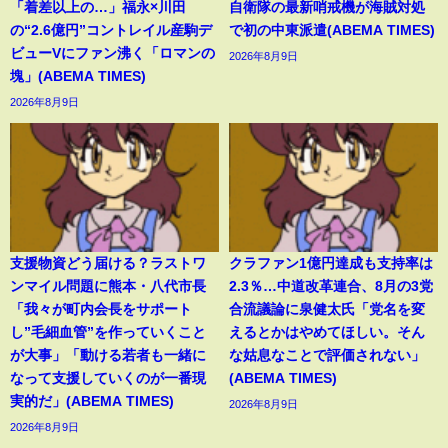
「着差以上の…」福永×川田
自衛隊の最新哨戒機が海賊対処
の“2.6億円”コントレイル産駒デ
で初の中東派遣(ABEMA TIMES)
ビューVにファン沸く「ロマンの
2026年8月9日
塊」(ABEMA TIMES)
2026年8月9日
支援物資どう届ける？ラストワ
クラファン1億円達成も支持率は
ンマイル問題に熊本・八代市長
2.3％…中道改革連合、8月の3党
「我々が町内会長をサポート
合流議論に泉健太氏「党名を変
し”毛細血管”を作っていくこと
えるとかはやめてほしい。そん
が大事」「動ける若者も一緒に
な姑息なことで評価されない」
なって支援していくのが一番現
(ABEMA TIMES)
実的だ」(ABEMA TIMES)
2026年8月9日
2026年8月9日