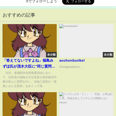
Xでフォローしよう
おすすめの記事
未分類
未分類
「答えてないですよね」福島み
acchonburike!
ずほ氏が茂木大臣に“同じ質問7
Ohmigewdness!...
連発”…非核三原則めぐりノンス
16日、参議院外交防衛委員会におい
て、社民党の福島みずほ党首が茂木敏充外
トップ追及(ABEMA TIMES)
務大臣らに質問を行い、非核三原則の「将
来にわたる堅持」をめぐって両...