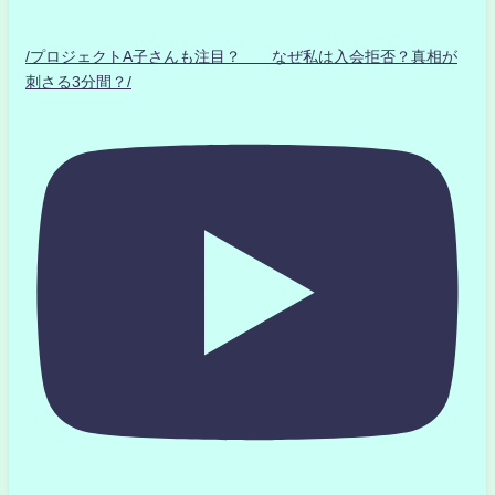
/プロジェクトA子さんも注目？ なぜ私は入会拒否？真相が
刺さる3分間？/