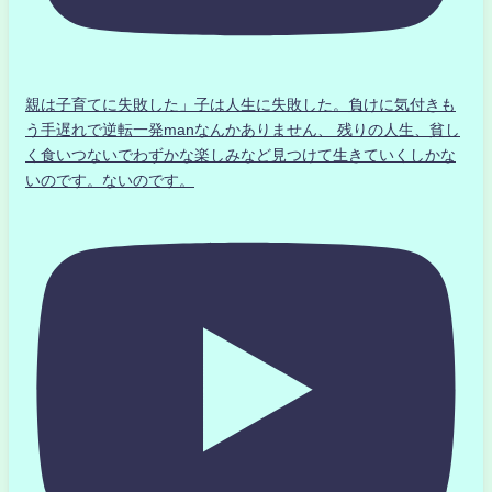
親は子育てに失敗した」子は人生に失敗した。負けに気付きも
う手遅れで逆転一発manなんかありません、 残りの人生、貧し
く食いつないでわずかな楽しみなど見つけて生きていくしかな
いのです。ないのです。