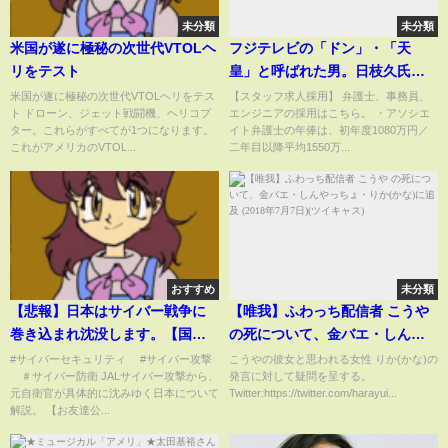
未分類
未分類
米国が遂に極秘の次世代VTOLヘ
フジテレビの「ドン」・「天
リをテスト
皇」と呼ばれた男。日枝久氏と
フジテレビの関係とは！
米国が遂に極秘の次世代VTOLヘリをテス
【スタッフ求人採用】 弁護士、事務員、
ト ドローン、ジェット戦闘機、ヘリコプ
エンジニアの採用はこちら。 ・アソシエ
#shorts
ター。これらがすべてが1つになります。
イト弁護士の年俸は、初年度1080万円／
これがアメリカのVTOL...
二年目以降平均1550万...
おすすめ
未分類
【悲報】日本はサイバー戦争に
【唯我】ふわっち配信者 こうや
巻き込まれ沈没します。【国際
の死について、金バエ・しんや
サイバーテロ組織】
っちょ・りか(かな)に追及 (2018
#サイバーセキュリティ #サイバー攻撃
こうやの彼女と思われる女性 りか(かな)の
＃サイバー防衛 JALサイバー攻撃から、
発言に対して疑問を呈する。
年7月7日)(ツイキャス)
元自衛官が具体的に沈みゆく日本について
Twitter:https://twitter.com/harayui...
解説。 【お友達公...