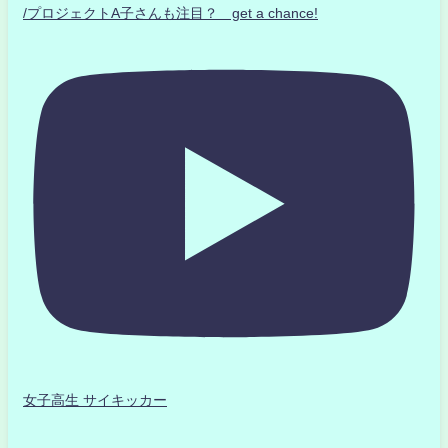
/プロジェクトA子さんも注目？ get a chance!
女子高生 サイキッカー