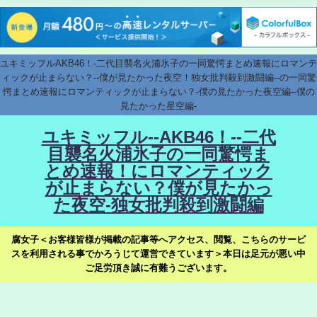
ユキミッフルAKB46！-二代目襲名火浦氷子の一同驚愕まとめ速報にロマンテ
ィックが止まらない？--僕が見たかった夜空！独女批判殺到激闘編--の一同驚
愕まとめ速報にロマンティックが止まらない？-僕の見たかった夜空編--僕の
見たかった星空編-
ユキミッフル--AKB46！--二代
目襲名火浦氷子の一同驚愕ま
とめ速報！にロマンティック
が止まらない？僕が見たかっ
た夜空-独女批判殺到激闘編
腐女子＜お客様皆様が掲載の記事等へアクセス、閲覧、こちらのサービ
スを利用される事でかろうじて運営できています＞本日は足元が悪い中
ご足労頂き誠に有難うございます。