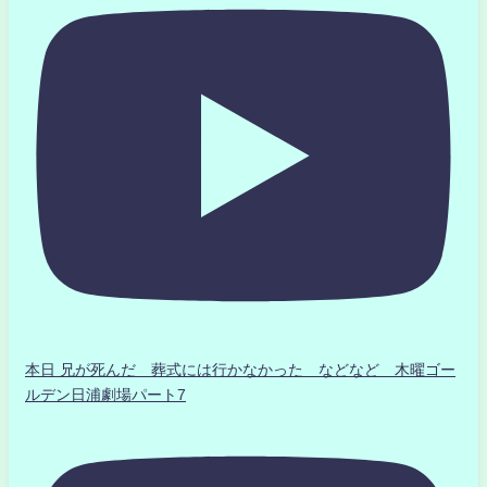
本日 兄が死んだ 葬式には行かなかった などなど 木曜ゴー
ルデン日浦劇場パート7