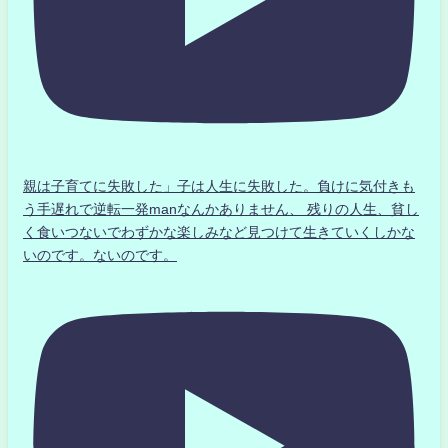
親は子育てに失敗した」子は人生に失敗した。負けに気付きも
う手遅れで逆転一発manなんかありません、 残りの人生、貧し
く食いつないでわずかな楽しみなど見つけて生きていくしかな
いのです。ないのです。