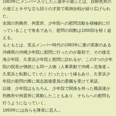
1983年にメンバー入りした三遊亭小遊三とは、自称色男の
小遊三とキザな立ち回りの才賀で罵倒合戦が繰り広げられ
た。
全国の刑務所、拘置所、少年院への慰問活動を積極的に行
っていることで有名であり、慰問の回数は1000回を軽く超
える。
もともとは、笑点メンバー時代の1983年に妻の実家のある
沖縄県の沖縄少年院に慰問に行ったのが最初で、その後北
海少年院、久里浜少年院と慰問に訪れるが、この3つの少年
院の院長が偶然にも同一人物（人事異動で沖縄→北海道→
久里浜と転勤していた）だったという縁もあり、久里浜少
年院の慰問の際に篤志面接委員の委嘱を受けて承諾。
以後、少年院はもちろん、少年院で関係を持った職員達が
刑務所や拘置所に異動したこともあり、そちらへの慰問も
行うようになっていく。
1993年には自らを隊長に芸人...