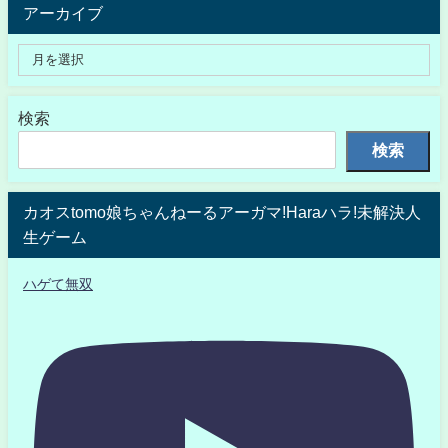
アーカイブ
検索
検索
カオスtomo娘ちゃんねーるアーガマ!Haraハラ!未解決人
生ゲーム
ハゲて無双