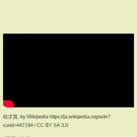
桂才賀, by Wikipedia https://ja.wikipedia.org/wiki?
curid=447194 / CC BY SA 3.0