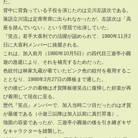
た。
背中に背負っている子役を演じたのは立川左談次である。
落語立川流は定席寄席に出られなかったが、左談次は「高
座を踏んでいない」という理屈で出演していた。
『笑点』若手大喜利での活躍が認められて、1980年11月2
日に大喜利メンバーに抜擢される。
これは、加入前月（1980年10月5日）の四代目三遊亭小圓
遊の急逝により、それを補充するためだった。
色紋付は林家九蔵が着ていたピンク色の紋付を着用するこ
ととなり、1988年3月27日の降板まで通した。
その後ピンクの着物は才賀降板後笑点に復帰した好楽が再
び着用して現在に至る。
歴代『笑点』メンバーで、加入当時二ツ目だったのは才賀
が最後である（小遊三以降は加入以前に真打昇進）。
強面の容姿であったが、三遊亭小圓遊の後を引き継ぎキザ
なキャラクターを踏襲した。