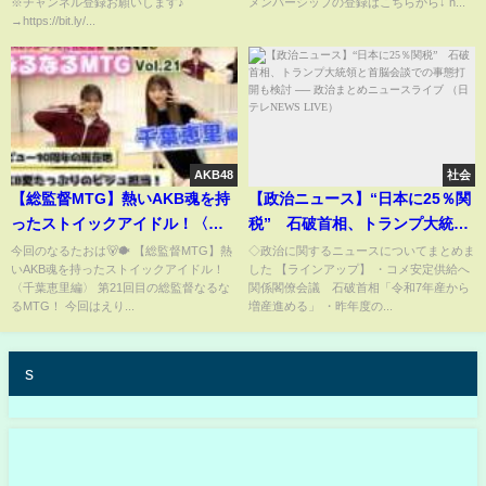
※チャンネル登録お願いします♪
メンバーシップの登録はこちらから↓ h...
→https://bit.ly/...
AKB48
社会
【総監督MTG】熱いAKB魂を持
【政治ニュース】“日本に25％関
ったストイックアイドル！〈千
税” 石破首相、トランプ大統領
葉恵里編〉
と首脳会談での事態打開も検討
今回のなるたおは🐻🐡 【総監督MTG】熱
◇政治に関するニュースについてまとめま
いAKB魂を持ったストイックアイドル！
した 【ラインアップ】 ・コメ安定供給へ
── 政治まとめニュースライブ
〈千葉恵里編〉 第21回目の総監督なるな
関係閣僚会議 石破首相「令和7年産から
（日テレNEWS LIVE）
るMTG！ 今回はえり...
増産進める」 ・昨年度の...
s