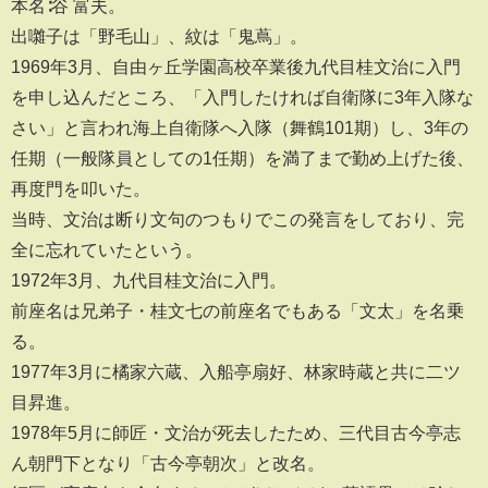
本名∶谷 富夫。
出囃子は「野毛山」、紋は「鬼蔦」。
1969年3月、自由ヶ丘学園高校卒業後九代目桂文治に入門
を申し込んだところ、「入門したければ自衛隊に3年入隊な
さい」と言われ海上自衛隊へ入隊（舞鶴101期）し、3年の
任期（一般隊員としての1任期）を満了まで勤め上げた後、
再度門を叩いた。
当時、文治は断り文句のつもりでこの発言をしており、完
全に忘れていたという。
1972年3月、九代目桂文治に入門。
前座名は兄弟子・桂文七の前座名でもある「文太」を名乗
る。
1977年3月に橘家六蔵、入船亭扇好、林家時蔵と共に二ツ
目昇進。
1978年5月に師匠・文治が死去したため、三代目古今亭志
ん朝門下となり「古今亭朝次」と改名。