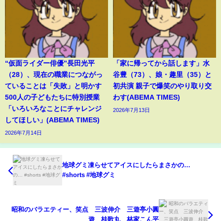
“仮面ライダー俳優”長田光平
「家に帰ってから話します」水
（28）、現在の職業につながっ
谷豊（73）、娘・趣里（35）と
ていることは「失敗」と明かす
初共演 親子で爆笑のやり取り交
500人の子どもたちに特別授業
わす(ABEMA TIMES)
「いろいろなことにチャレンジ
2026年7月13日
してほしい」(ABEMA TIMES)
2026年7月14日
地球グミ凍らせてアイスにしたらまさかの…
#shorts #地球グミ
昭和のバラエティー、笑点 三波伸介 三遊亭小圓
遊 桂歌丸 林家こん平