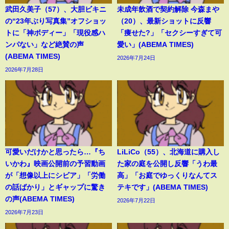
武田久美子（57）、大胆ビキニ
未成年飲酒で契約解除 今森まや
の“23年ぶり写真集”オフショッ
（20）、最新ショットに反響
トに「神ボディー」「現役感ハ
「痩せた?」「セクシーすぎて可
ンパない」など絶賛の声
愛い」(ABEMA TIMES)
(ABEMA TIMES)
2026年7月24日
2026年7月28日
可愛いだけかと思ったら…『ち
LiLiCo（55）、北海道に購入し
いかわ』映画公開前の予習動画
た家の庭を公開し反響「うわ最
が「想像以上にシビア」「労働
高」「お庭でゆっくりなんてス
の話ばかり」とギャップに驚き
テキです」(ABEMA TIMES)
の声(ABEMA TIMES)
2026年7月22日
2026年7月23日