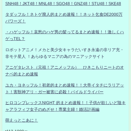
SNH48！JKT48！MNL48！SGO48！GNZ48！STU48！SKE48
タダッフル！ネトゲ廃人的まとめ速報！！ネット乞食DE2000万
パワーズ！
・ハゲッフル！哀愁のハゲ男の髪ってるまとめ速報！！激しくハ
ゲっTEL？
ロボットアニメ！メカと美少女キャラだいすき永遠の非リア充・
非モテ星人 ！あらゆるマニアの為のマニアックサイト
アニゲタレスト（元祖！アニメッフル） ひきこもりニートのオ
ナベ的まとめ速報
ユカ・ヨネッフル！初老的まとめ速報！！大帝イタチにラリアッ
ト！害獣神アリ・ガー被害に必殺！パイルドライバー
ヒロコンプレックスNIGHT 的まとめ速報！！子供が欲しいど陰キ
ャアラフィフ女子のめざせ！専業主婦！婚活計画編
萌えっとこあに！