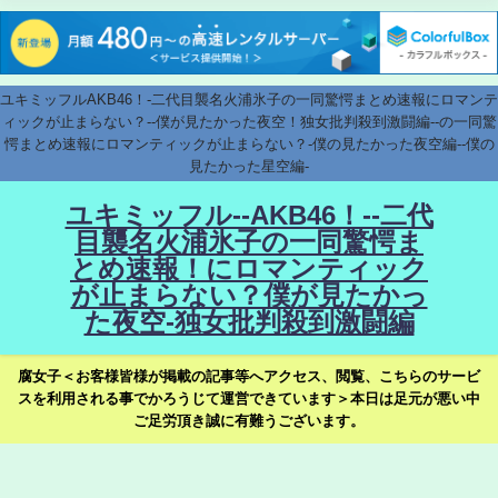
ユキミッフルAKB46！-二代目襲名火浦氷子の一同驚愕まとめ速報にロマンテ
ィックが止まらない？--僕が見たかった夜空！独女批判殺到激闘編--の一同驚
愕まとめ速報にロマンティックが止まらない？-僕の見たかった夜空編--僕の
見たかった星空編-
ユキミッフル--AKB46！--二代
目襲名火浦氷子の一同驚愕ま
とめ速報！にロマンティック
が止まらない？僕が見たかっ
た夜空-独女批判殺到激闘編
腐女子＜お客様皆様が掲載の記事等へアクセス、閲覧、こちらのサービ
スを利用される事でかろうじて運営できています＞本日は足元が悪い中
ご足労頂き誠に有難うございます。