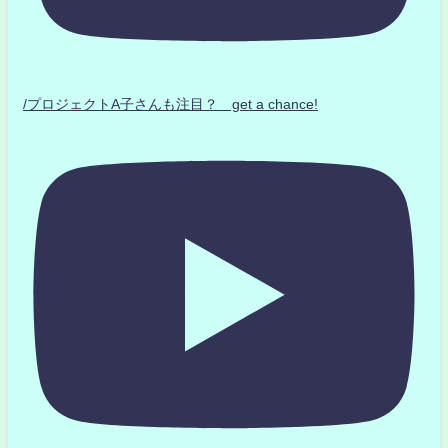
/プロジェクトA子さんも注目？ get a chance!