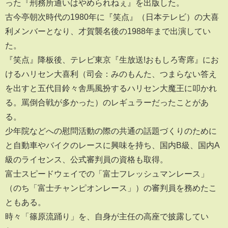
った『刑務所通いはやめられねぇ』を出版した。
古今亭朝次時代の1980年に『笑点』（日本テレビ）の大喜
利メンバーとなり、才賀襲名後の1988年まで出演してい
た。
『笑点』降板後、テレビ東京『生放送!おもしろ寄席』にお
けるハリセン大喜利（司会：みのもんた、つまらない答え
を出すと五代目鈴々舎馬風扮するハリセン大魔王に叩かれ
る。罵倒合戦が多かった）のレギュラーだったことがあ
る。
少年院などへの慰問活動の際の共通の話題づくりのために
と自動車やバイクのレースに興味を持ち、国内B級、国内A
級のライセンス、公式審判員の資格も取得。
富士スピードウェイでの「富士フレッシュマンレース」
（のち「富士チャンピオンレース」）の審判員を務めたこ
ともある。
時々「篠原流踊り」を、自身が主任の高座で披露してい