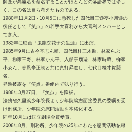
師匠が高座名を命名することがほとんどの落語界では珍し
く、この名は自ら考えたものである。
1980年11月2日 - 10月5日に急死した四代目三遊亭小圓遊の
後任として『笑点』の若手大喜利から大喜利メンバーとし
て参入。
1982年に映画『鬼龍院花子の生涯』に出演。
1985年9月に古今亭志ん輔、四代目桂三木助、林家らぶ
平、柳家三寿、林家かん平、入船亭扇遊、林家時蔵、柳家
小ゑん、春風亭正朝と共に真打昇進し、七代目桂才賀襲
名。
昇進披露を『笑点』番組内で執り行う。
1988年3月27日、『笑点』を降板。
法務省久里浜少年院長より少年院篤志面接委員の委嘱を受
け刑務所、少年院の慰問活動を本格化する。
同年10月には国立劇場金賞受賞。
2008年8月、刑務所、少年院の25年にわたる慰問活動を綴