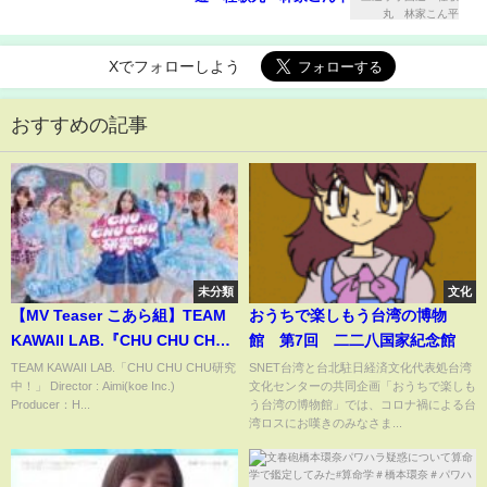
Xでフォローしよう
おすすめの記事
未分類
文化
【MV Teaser こあら組】TEAM
おうちで楽しもう台湾の博物
KAWAII LAB.『CHU CHU CHU
館 第7回 二二八国家紀念館
研究中！』
TEAM KAWAII LAB.「CHU CHU CHU研究
SNET台湾と台北駐日経済文化代表処台湾
中！」 Director : Aimi(koe Inc.)
文化センターの共同企画「おうちで楽しも
Producer：H...
う台湾の博物館」では、コロナ禍による台
湾ロスにお嘆きのみなさま...