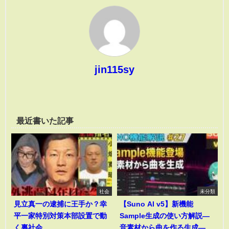
jin115sy
最近書いた記事
社会
未分類
見立真一の逮捕に王手か？幸
【Suno AI v5】新機能
平一家特別対策本部設置で動
Sample生成の使い方解説―
く裏社会
音素材から曲を作る生成―