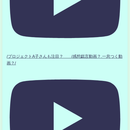
/プロジェクトA子さんも注目？ /感想戯言動画？.一息つく動
画？/