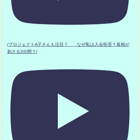
/プロジェクトA子さんも注目？ なぜ私は入会拒否？真相が
刺さる3分間？/