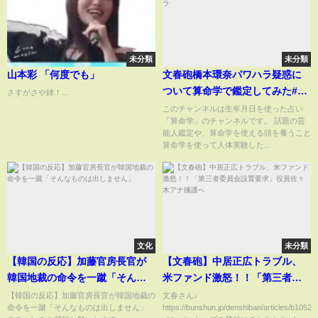
未分類
未分類
山本彩 「何度でも」
文春砲橋本環奈パワハラ疑惑に
ついて算命学で鑑定してみた#算
さすがさや姉！...
命学＃橋本環奈＃パワハラ
このチャンネルは生年月日を使った占い
「算命学」のチャンネルです。 話題の芸
能人鑑定や、算命学を使える頭を養うこと
算命学を使って人体実験した...
文化
未分類
【韓国の反応】加藤官房長官が
【文春砲】中居正広トラブル、
韓国地裁の命令を一蹴「そんな
米ファンド激怒！！「第三者委
ものは出しません」
員会設置要求」役員佐々木アナ
【韓国の反応】加藤官房長官が韓国地裁の
文春さん↓
命令を一蹴「そんなものは出しません」
https://bunshun.jp/denshiban/articles/b10520
擁護へ