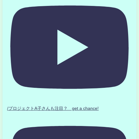
/プロジェクトA子さんも注目？ get a chance!