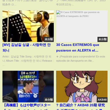
後”の世界 バルト三国の覚悟 譲らない停
プ・HiHi Jetsの高橋優斗（24）が、2023
テインメント, #JPr-24h
戦条件 ロ...
年10月1日を...
未分類
未分類
[MV] 김남길 싱글 - 사랑하면 안
30 Casos EXTREMOS que
되니
pusieron en ALERTA el
Aeropuerto de PERU
Artist : 김남길 Title Song : 사랑하면 안 되
✈️ ¡Prepárate para sorprenderte! En este
니 Album Title : 사랑하면 안 되니 Release :
episodio de Aeropuerto en Ale...
...
未分類
AKB48
【髙橋藍】もはや歓声がスター
? 自己紹介 ? AKB48 20期 研究