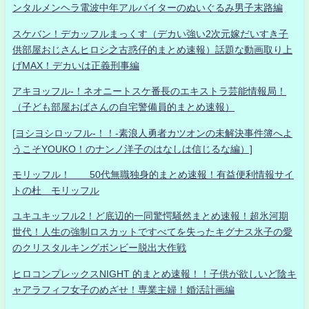
ンタルメンヘラ電波中年アルバイターのぬいぐるみ男子末路編
スケバン！デカッフルまっくす（デカい強い2次元嫁だいすき子
供部屋おじさんヒロシ之古惑仔的まとめ速報）話題な動画取り上
げMAX！デカいは正義刑事編
アキヨッフル-！ネオニートスケ番長のエキストラ芸能情報局！
（子ども部屋おばさんの自宅警備員的まとめ速報）
[ヨシヨシロッフル-！！-素浪人勇者カツオンの未解決事件簿へよ
うこそYOUKO！のナンノ洋子のはなしは信じるな編）]
モリッフル！ 50代無職独身的まとめ速報！有益便利情報サイ
トの杜 モリッフル
ユキユキッフル2！ど底辺的一同驚愕騒然まとめ速報！超氷河期
世代！人生の強制ロスカットですべてを失ったキグナス氷子の愛
のクリスタルキングボンビー脱出大作戦
ヒロコンプレックスNIGHT 的まとめ速報！！子供が欲しいど陰キ
ャアラフィフ女子のめざせ！専業主婦！婚活計画編