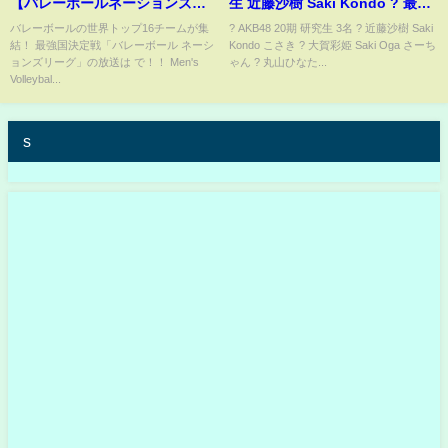
【バレーボールネーションズリ
生 近藤沙樹 Saki Kondo ? 最年
ーグ2022】 #shorts
少の中学1年生 12歳 ? #AKB48
バレーボールの世界トップ16チームが集
? AKB48 20期 研究生 3名 ? 近藤沙樹 Saki
結！ 最強国決定戦「バレーボール ネーシ
Kondo こさき ? 大賀彩姫 Saki Oga さーち
#shorts #AKB20期研究生 #村山
ョンズリーグ」の放送は で！！ Men's
ゃん ? 丸山ひなた...
彩希 #小栗有以
Volleybal...
s