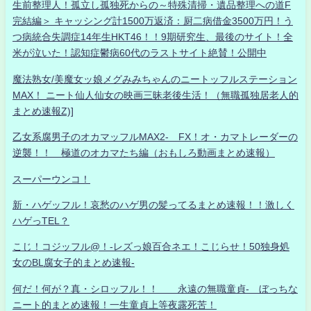
生前整理人！孤立し孤独死からの～特殊清掃・遺品整理への道F
完結編＞ キャッシング計1500万返済：厨二病借金3500万円！う
つ病統合失調症14年生HKT46！！9期研究生、最後のサイト！全
米が泣いた！認知症鬱病60代のラストサイト絶賛！公開中
魔法熟女/美魔女ッ娘メグみみちゃんのニートッフルステーション
MAX！ ニート仙人仙女の映画三昧老後生活！（無職孤独居老人的
まとめ速報Z)]
乙女系腐男子のオカマッフルMAX2- FX！オ・カマトレーダーの
逆襲！！ 極道のオカマたち編（おもしろ動画まとめ速報）
スーパーウンコ！
新・ハゲッフル！哀愁のハゲ男の髪ってるまとめ速報！！激しく
ハゲっTEL？
こじ！コジッフル@！-レズっ娘百合ネエ！こじらせ！50独身処
女のBL腐女子的まとめ速報-
何だ！何が？真・シロッフル！！ 永遠の無職童貞- ぼっちな
ニート的まとめ速報！一生童貞上等夜露死苦！