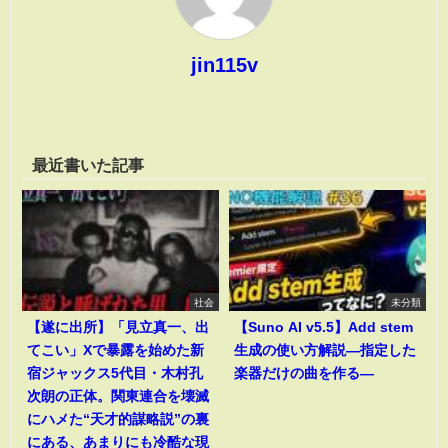
jin115v
最近書いた記事
社会
未分類
【遂に出所】「見立真一、出
【Suno AI v5.5】Add stem
てこい」Xで暴露を始めた新
生成の使い方解説―指定した
宿ジャックス5代目・木村孔
楽器だけの曲を作る―
次朗の正体。関東連合を壊滅
にハメた“天才的謀略説”の裏
にある、あまりにも冷酷な現