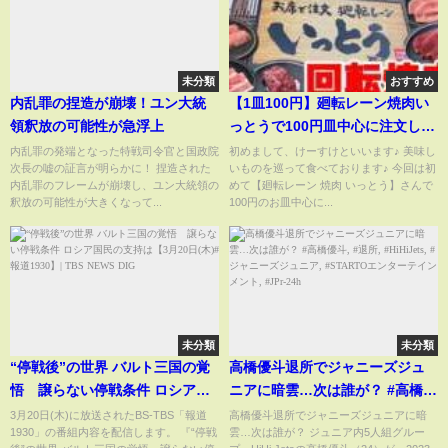
未分類
おすすめ
内乱罪の捏造が崩壊！ユン大統
【1皿100円】廻転レーン焼肉い
領釈放の可能性が急浮上
っとうで100円皿中心に注文した
ら楽しすぎました♪【廻転レーン
内乱罪の発端となった特戦司令官と国政院
初めまして、けーすけといいます♪ 美味し
次長の嘘の証言が明らかに！ 捏造された
いものを巡って食べております♪ 今回は初
焼肉 いっとう】
内乱罪のフレームが崩壊し、ユン大統領の
めて【廻転レーン 焼肉 いっとう】さんで
釈放の可能性が大きくなって...
100円のお皿中心に...
未分類
未分類
“停戦後”の世界 バルト三国の覚
高橋優斗退所でジャニーズジュ
悟 譲らない停戦条件 ロシア国
ニアに暗雲…次は誰が？ #高橋優
民の支持は【3月20日(木)#報道
斗, #退所, #HiHiJets, #ジャニー
3月20日(木)に放送されたBS-TBS「報道
高橋優斗退所でジャニーズジュニアに暗
1930」の番組内容を配信します。 『“停戦
雲…次は誰が？ ジュニア内5人組グルー
1930】| TBS NEWS DIG
ズジュニア, #STARTOエンター