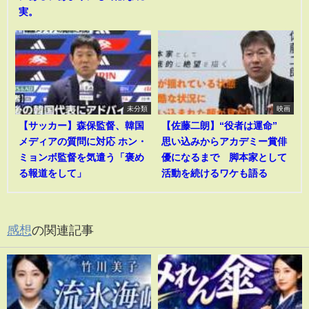
実。
未分類
映画
【サッカー】森保監督、韓国
【佐藤二朗】“役者は運命”
メディアの質問に対応 ホン・
思い込みからアカデミー賞俳
ミョンボ監督を気遣う「褒め
優になるまで 脚本家として
る報道をして」
活動を続けるワケも語る
感想
の関連記事