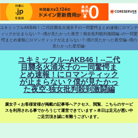
ユキミッフルAKB46！-二代目襲名火浦氷子の一同驚愕まとめ速報にロマンテ
ィックが止まらない？--僕が見たかった夜空！独女批判殺到激闘編--の一同驚
愕まとめ速報にロマンティックが止まらない？-僕の見たかった夜空編--僕の
見たかった星空編-
ユキミッフル--AKB46！--二代
目襲名火浦氷子の一同驚愕ま
とめ速報！にロマンティック
が止まらない？僕が見たかっ
た夜空-独女批判殺到激闘編
腐女子＜お客様皆様が掲載の記事等へアクセス、閲覧、こちらのサービ
スを利用される事でかろうじて運営できています＞本日は足元が悪い中
ご足労頂き誠に有難うございます。