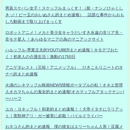
男装スケバン女子！スケッフルまっくす！（新・ナンノひゃくし
きっ!！ビー玉のおいぬさん的まとめ速報） 話題な事件からおも
しろ動画まで取り上げまっくす
ロボットアニメ！メカと美少女キャラだいすき永遠の非リア充・
非モテ星人 ！あらゆるマニアの為のマニアックサイト
ハルッフル-専業主夫的YOUTUBERまとめ速報！キモデブおた
く！初老人の介護生活！激動の1750日
アニゲタレスト（元祖！アニメッフル） ひきこもりニートのオ
ナベ的まとめ速報
火浦のシネマッフル映画NEWS情報ポータブルの杜！オネエ管理
人オカマちゃんの鬼女的まとめ速報!オカマッフルアタックナンバ
ーハーフ
ユカ・ヨネッフル！初老的まとめ速報！！大帝イタチにラリアッ
ト！害獣神アリ・ガー被害に必殺！パイルドライバー
おネコさん的まとめ速報 僕の彼女はエリーちゃん人形！豆腐メ