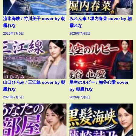
流氷海峡 / 竹川美子 cover by 朝
みれん傘 / 堀内春菜 cover by 朝
霧れな
霧れな
2026年7月5日
2026年7月5日
山口ひろみ / 三江線 cover by 朝
星空のルビー / 梅谷心愛 cover
霧れな
by 朝霧れな
2026年7月5日
2026年7月5日