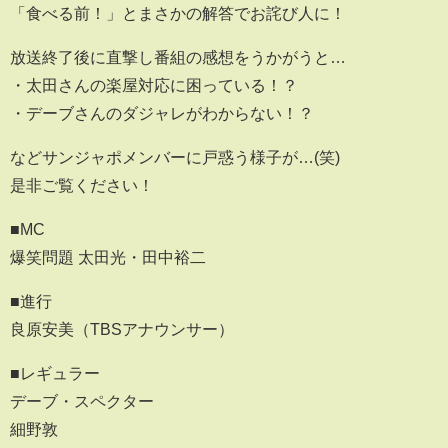
「食べる前！」とまさかの解答でお詫び人に！
放送終了後に直撃し番組の感想をうかがうと…
・太田さんの楽屋対応に困っている！？
・デーブさんのダジャレがわからない！？
などサンジャポメンバーに戸惑う様子が…(笑)
是非ご覧ください！
■MC
爆笑問題 太田光・田中裕二
■進行
良原安美（TBSアナウンサー）
■レギュラー
デーブ・スペクター
細野敦