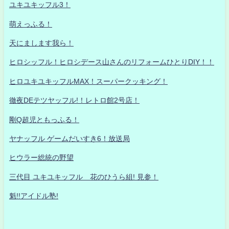
ユキユキッフル3！
萌えっふる！
天にまします我ら！
ヒロシッフル！ヒロシデース山さんのリフォームひとりDIY！！
ヒロユキユキッフルMAX！スーパークッキング！
徹夜DEテツヤッフル!！レトロ館2号店！
剛Q超児ともっふる！
ヤナッフル ゲームだいすき6！放送局
ヒウラー総統の野望
三代目 ユキユキッフル 花のひうら組! 見参！
魁!!アイドル塾!