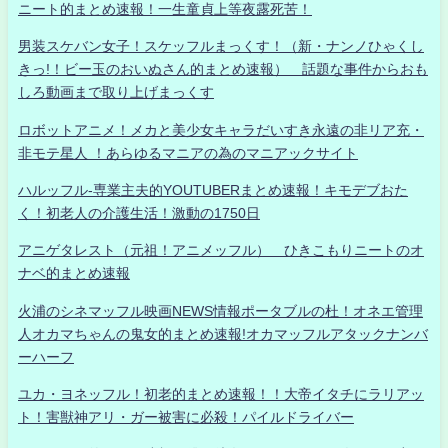
ニート的まとめ速報！一生童貞上等夜露死苦！
男装スケバン女子！スケッフルまっくす！（新・ナンノひゃくし
きっ!！ビー玉のおいぬさん的まとめ速報） 話題な事件からおも
しろ動画まで取り上げまっくす
ロボットアニメ！メカと美少女キャラだいすき永遠の非リア充・
非モテ星人 ！あらゆるマニアの為のマニアックサイト
ハルッフル-専業主夫的YOUTUBERまとめ速報！キモデブおた
く！初老人の介護生活！激動の1750日
アニゲタレスト（元祖！アニメッフル） ひきこもりニートのオ
ナベ的まとめ速報
火浦のシネマッフル映画NEWS情報ポータブルの杜！オネエ管理
人オカマちゃんの鬼女的まとめ速報!オカマッフルアタックナンバ
ーハーフ
ユカ・ヨネッフル！初老的まとめ速報！！大帝イタチにラリアッ
ト！害獣神アリ・ガー被害に必殺！パイルドライバー