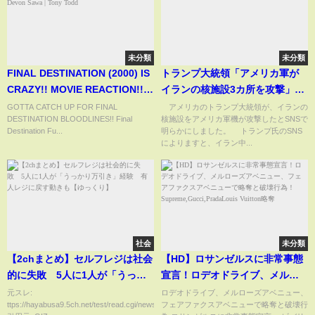
未分類
未分類
FINAL DESTINATION (2000) IS
トランプ大統領「アメリカ軍が
CRAZY!! MOVIE REACTION!!
イランの核施設3カ所を攻撃」
First Time Watching!! Devon
SNSに投稿(2025年6月22日)
GOTTA CATCH UP FOR FINAL
アメリカのトランプ大統領が、イランの
DESTINATION BLOODLINES!! Final
核施設をアメリカ軍機が攻撃したとSNSで
Sawa | Tony Todd
Destination Fu...
明らかにしました。 トランプ氏のSNS
によりますと、イラン中...
社会
未分類
【2chまとめ】セルフレジは社会
【HD】ロサンゼルスに非常事態
的に失敗 5人に1人が「うっか
宣言！ロデオドライブ、メルロ
り万引き」経験 有人レジに戻
ーズアベニュー、フェアファク
元スレ:
ロデオドライブ、メルローズアベニュー、
ttps://hayabusa9.5ch.net/test/read.cgi/news/1705890430/1
フェアファクスアベニューで略奪と破壊行
す動きも【ゆっくり】
スアベニューで略奪と破壊行