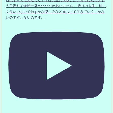
親は子育てに失敗した」子は人生に失敗した。負けに気付きも
う手遅れで逆転一発manなんかありません、 残りの人生、貧し
く食いつないでわずかな楽しみなど見つけて生きていくしかな
いのです。ないのです。