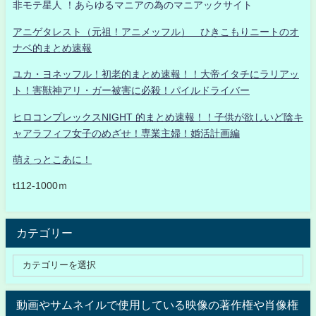
非モテ星人 ！あらゆるマニアの為のマニアックサイト
アニゲタレスト（元祖！アニメッフル） ひきこもりニートのオ
ナベ的まとめ速報
ユカ・ヨネッフル！初老的まとめ速報！！大帝イタチにラリアッ
ト！害獣神アリ・ガー被害に必殺！パイルドライバー
ヒロコンプレックスNIGHT 的まとめ速報！！子供が欲しいど陰キ
ャアラフィフ女子のめざせ！専業主婦！婚活計画編
萌えっとこあに！
t112-1000ｍ
カテゴリー
動画やサムネイルで使用している映像の著作権や肖像権