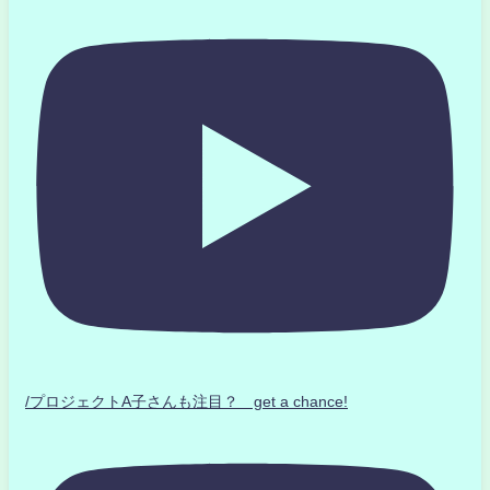
/プロジェクトA子さんも注目？ get a chance!