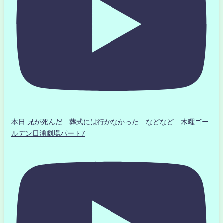
本日 兄が死んだ 葬式には行かなかった などなど 木曜ゴー
ルデン日浦劇場パート7