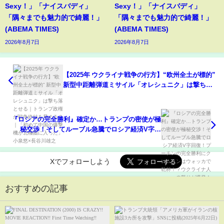
Sexy！」「ナイスバディ」
Sexy！」「ナイスバディ」
「隅々までも魅力的で綺麗！」
「隅々までも魅力的で綺麗！」
(ABEMA TIMES)
(ABEMA TIMES)
2026年8月7日
2026年8月7日
【2025年 ウクライナ戦争の行方】“欧州全土が標的”
新型中距離弾道ミサイル「オレシュニク」は撃ち落
とせる｜トランプ政権が戦争終結を早める？｜「初
めて中国の爆撃機が北極圏に入った」小泉悠×長谷
川雄之
『ロシアの完全勝利』確定か…トランプの密使が極
秘交渉！そしてルーブル急騰でロシア経済V字回
復！プーチンの完全勝利にクレムリンはウォッカで
乾杯！？ウクライナ人の怒りが爆発！
Xでフォローしよう
おすすめの記事