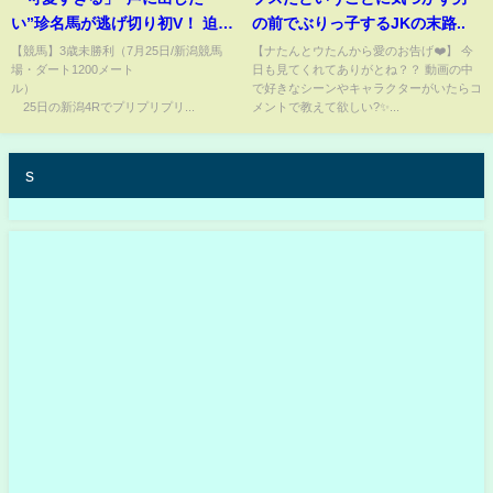
い”珍名馬が逃げ切り初V！ 迫真
の前でぶりっ子するJKの末路..
実況＆まさかの馬名由来にネッ
【競馬】3歳未勝利（7月25日/新潟競馬
【ナたんとウたんから愛のお告げ❤️】 今
場・ダート1200メート
日も見てくれてありがとね？？ 動画の中
ト大盛り上がり「そのままやな
ル）
で好きなシーンやキャラクターがいたらコ
いか」(ABEMA TIMES)
25日の新潟4Rでプリプリプリ...
メントで教えて欲しい?✨...
s