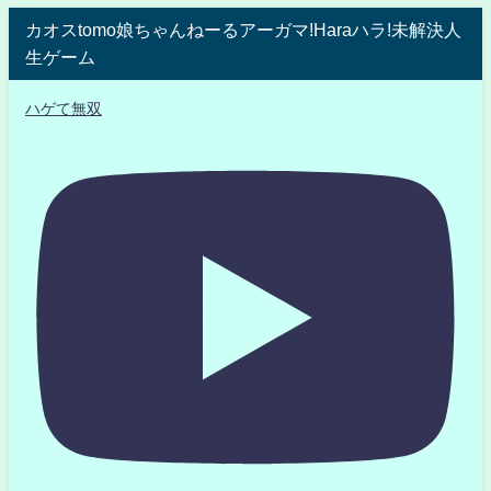
カオスtomo娘ちゃんねーるアーガマ!Haraハラ!未解決人
生ゲーム
ハゲて無双