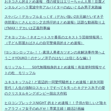
おネコさん的まとめ速報 僕の彼女はエリーちゃん人形！豆腐メ
ンタルメンヘラ電波中年アルバイターのぬいぐるみ男子末路編
スケバン！デカッフルまっくす（デカい強い2次元嫁だいすき子
供部屋おじさんヒロシ之古惑仔的まとめ速報）話題な動画取り上
げMAX！デカいは正義刑事編
アキヨッフル-！ネオニートスケ番長のエキストラ芸能情報局！
（子ども部屋おばさんの自宅警備員的まとめ速報）
[ヨシヨシロッフル-！！-素浪人勇者カツオンの未解決事件簿へよ
うこそYOUKO！のナンノ洋子のはなしは信じるな編）]
モリッフル！ 50代無職独身的まとめ速報！有益便利情報サイ
トの杜 モリッフル
ユキユキッフル2！ど底辺的一同驚愕騒然まとめ速報！超氷河期
世代！人生の強制ロスカットですべてを失ったキグナス氷子の愛
のクリスタルキングボンビー脱出大作戦
ヒロコンプレックスNIGHT 的まとめ速報！！子供が欲しいど陰キ
ャアラフィフ女子のめざせ！専業主婦！婚活計画編