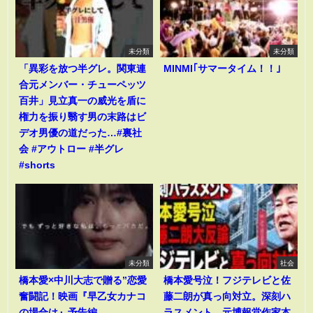
未分類
未分類
「異彩を放つ半グレ。関東連
MINMI｢サマータイム！！｣
合元メンバー・チューペッツ
百井」見立真一の威光を盾に
権力を振り翳す男の末路はビ
デオ男優の道だった…#裏社
会 #アウトロー #半グレ
#shorts
未分類
社会
橋本愛×中川大志で贈る”恋愛
橋本愛号泣！フジテレビと佐
奮闘記！映画『早乙女カナコ
藤二朗が真っ向対立。深刻ハ
の場合は』予告編
ラスメント。元博報堂作家本