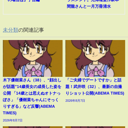
間龍さんと一月万冊清水
未分類
の関連記事
木下優樹菜さん（38）、“顔出し
「ご夫婦でデートですか」と話
が話題”14歳長女の成長した姿を
題！武井咲（32）、最新の自撮
公開 「14歳とは思えぬオトナっ
りショット公開(ABEMA TIMES)
ぽさ」「優樹菜ちゃんにそっく
2026年8月7日
りすぎる」など反響(ABEMA
TIMES)
2026年8月7日