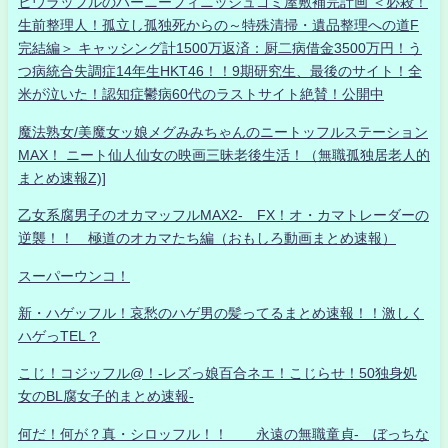
ヒウラッフルのハーニーフィニッシュゴミ屋敷補完計画 ＜必殺！
生前整理人！孤立し孤独死からの～特殊清掃・遺品整理への道F
完結編＞ キャッシング計1500万返済：厨二病借金3500万円！う
つ病統合失調症14年生HKT46！！9期研究生、最後のサイト！全
米が泣いた！認知症鬱病60代のラストサイト絶賛！公開中
魔法熟女/美魔女ッ娘メグみみちゃんのニートッフルステーション
MAX！ ニート仙人仙女の映画三昧老後生活！（無職孤独居老人的
まとめ速報Z)]
乙女系腐男子のオカマッフルMAX2- FX！オ・カマトレーダーの
逆襲！！ 極道のオカマたち編（おもしろ動画まとめ速報）
スーパーウンコ！
新・ハゲッフル！哀愁のハゲ男の髪ってるまとめ速報！！激しく
ハゲっTEL？
こじ！コジッフル@！-レズっ娘百合ネエ！こじらせ！50独身処
女のBL腐女子的まとめ速報-
何だ！何が？真・シロッフル！！ 永遠の無職童貞- ぼっちな