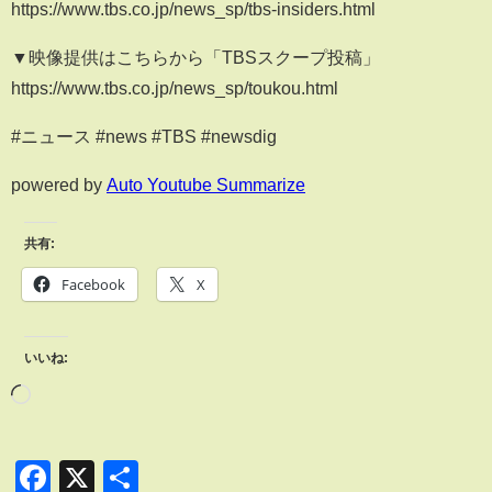
https://www.tbs.co.jp/news_sp/tbs-insiders.html
▼映像提供はこちらから「TBSスクープ投稿」
https://www.tbs.co.jp/news_sp/toukou.html
#ニュース #news #TBS #newsdig
powered by
Auto Youtube Summarize
共有:
Facebook
X
いいね:
Facebook
X
共