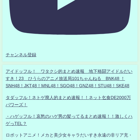
チャンネル登録
アイドッフル！ ワタクシ的まとめ速報 地下格闘アイドルだい
すき！23 ひうらのアニメ放送局101ちゃんねる BNK48 ！
SNH48！JKT48！MNL48！SGO48！GNZ48！STU48！SKE48
タダッフル！ネトゲ廃人的まとめ速報！！ネット乞食DE2000万
パワーズ！
・ハゲッフル！哀愁のハゲ男の髪ってるまとめ速報！！激しくハ
ゲっTEL？
ロボットアニメ！メカと美少女キャラだいすき永遠の非リア充・