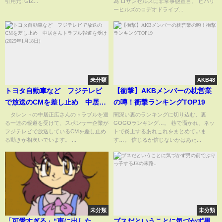
引用元: GIZ...
為 ロサンゼルスに非常事態宣言。 ビバリ
為！
ーヒルズのロデオドライブ...
Supreme,Gucci,PradaLouis
Vuitton略奪
未分類
AKB48
トヨタ自動車など フジテレビ
【衝撃】AKBメンバーの枕営業
で放送のCMを差し止め 中居さ
の噂！衝撃ランキングTOP19
んトラブル報道を受け(2025年1
タレントの中居正広さんのトラブルを巡
闇深い裏のランキングに切り込む、裏
る一連の報道を受けて、スポンサー企業が
GOGOランキング…。 巷で囁かれ、ネッ
月18日)
フジテレビで放送しているCMを差し止め
トで炎上するあれこれをまとめていま
る動きが相次いでいます。 ...
す…。 信じるか信じないかはあた...
未分類
未分類
「可愛すぎる」“声に出した
ブスだということに気づかず男