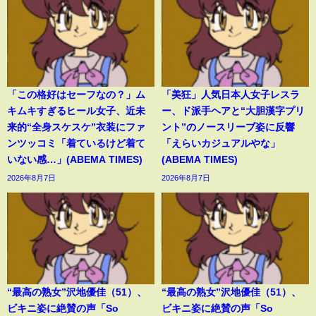
「この格好はセーフなの？」ム
「美狂」人気日本人女子レスラ
キムキすぎるヒール女子、近未
ー、ド派手ヘアと“大胆漢字プリ
来的“全身スケスケ”衣装にファ
ント”のノースリーブ姿に反響
ンツッコミ「着ているけど着て
「えらいカジュアルやな」
いない感…」(ABEMA TIMES)
(ABEMA TIMES)
2026年8月7日
2026年8月7日
“最高の熟女”沢地優佳（51）、
“最高の熟女”沢地優佳（51）、
ビキニ姿に絶賛の声「So
ビキニ姿に絶賛の声「So