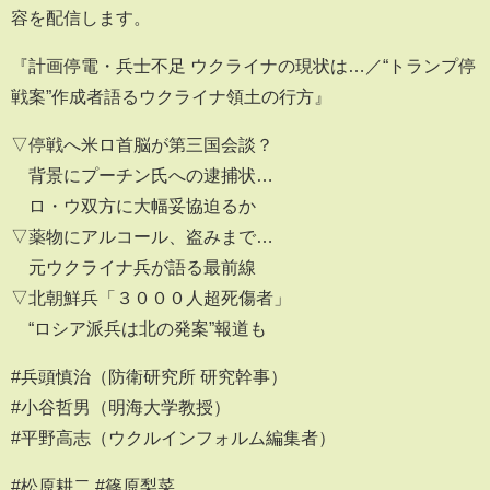
容を配信します。
『計画停電・兵士不足 ウクライナの現状は…／“トランプ停
戦案”作成者語るウクライナ領土の行方』
▽停戦へ米ロ首脳が第三国会談？
背景にプーチン氏への逮捕状…
ロ・ウ双方に大幅妥協迫るか
▽薬物にアルコール、盗みまで…
元ウクライナ兵が語る最前線
▽北朝鮮兵「３０００人超死傷者」
“ロシア派兵は北の発案”報道も
#兵頭慎治（防衛研究所 研究幹事）
#小谷哲男（明海大学教授）
#平野高志（ウクルインフォルム編集者）
#松原耕二 #篠原梨菜