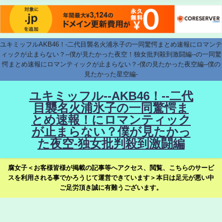
ユキミッフルAKB46！-二代目襲名火浦氷子の一同驚愕まとめ速報にロマンテ
ィックが止まらない？--僕が見たかった夜空！独女批判殺到激闘編--の一同驚
愕まとめ速報にロマンティックが止まらない？-僕の見たかった夜空編--僕の
見たかった星空編-
ユキミッフル--AKB46！--二代
目襲名火浦氷子の一同驚愕ま
とめ速報！にロマンティック
が止まらない？僕が見たかっ
た夜空-独女批判殺到激闘編
腐女子＜お客様皆様が掲載の記事等へアクセス、閲覧、こちらのサービ
スを利用される事でかろうじて運営できています＞本日は足元が悪い中
ご足労頂き誠に有難うございます。