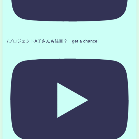
/プロジェクトA子さんも注目？ get a chance!