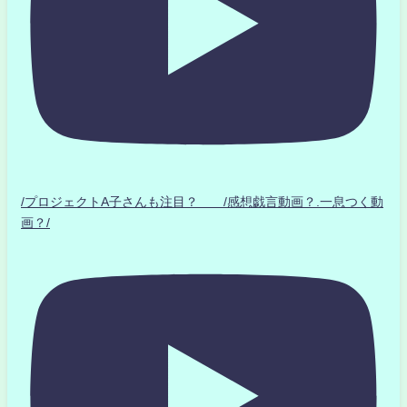
/プロジェクトA子さんも注目？ /感想戯言動画？.一息つく動
画？/