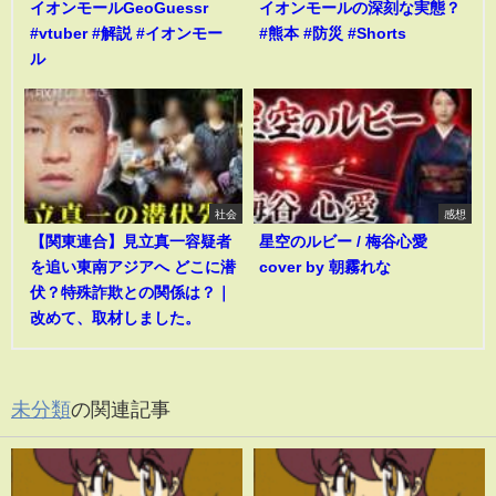
イオンモールGeoGuessr
イオンモールの深刻な実態？
#vtuber #解説 #イオンモー
#熊本 #防災 #Shorts
ル
社会
感想
【関東連合】見立真一容疑者
星空のルビー / 梅谷心愛
を追い東南アジアへ どこに潜
cover by 朝霧れな
伏？特殊詐欺との関係は？｜
改めて、取材しました。
未分類
の関連記事