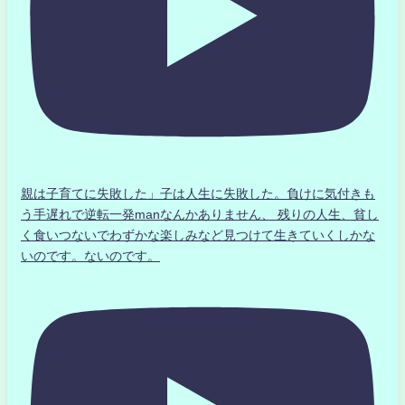
親は子育てに失敗した」子は人生に失敗した。負けに気付きも
う手遅れで逆転一発manなんかありません、 残りの人生、貧し
く食いつないでわずかな楽しみなど見つけて生きていくしかな
いのです。ないのです。