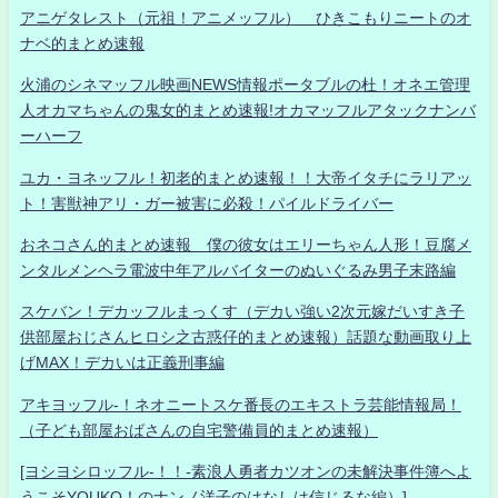
アニゲタレスト（元祖！アニメッフル） ひきこもりニートのオ
ナベ的まとめ速報
火浦のシネマッフル映画NEWS情報ポータブルの杜！オネエ管理
人オカマちゃんの鬼女的まとめ速報!オカマッフルアタックナンバ
ーハーフ
ユカ・ヨネッフル！初老的まとめ速報！！大帝イタチにラリアッ
ト！害獣神アリ・ガー被害に必殺！パイルドライバー
おネコさん的まとめ速報 僕の彼女はエリーちゃん人形！豆腐メ
ンタルメンヘラ電波中年アルバイターのぬいぐるみ男子末路編
スケバン！デカッフルまっくす（デカい強い2次元嫁だいすき子
供部屋おじさんヒロシ之古惑仔的まとめ速報）話題な動画取り上
げMAX！デカいは正義刑事編
アキヨッフル-！ネオニートスケ番長のエキストラ芸能情報局！
（子ども部屋おばさんの自宅警備員的まとめ速報）
[ヨシヨシロッフル-！！-素浪人勇者カツオンの未解決事件簿へよ
うこそYOUKO！のナンノ洋子のはなしは信じるな編）]