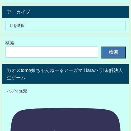
アーカイブ
検索
検索
カオスtomo娘ちゃんねーるアーガマ!Haraハラ!未解決人
生ゲーム
ハゲて無双