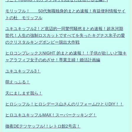
モリッフル！ 50代無職独身的まとめ速報！有益便利情報サイ
トの杜 モリッフル
ユキユキッフル2！ど底辺的一同驚愕騒然まとめ速報！超氷河期
世代！人生の強制ロスカットですべてを失ったキグナス氷子の愛
のクリスタルキングボンビー脱出大作戦
ヒロコンプレックスNIGHT 的まとめ速報！！子供が欲しいど陰キ
ャアラフィフ女子のめざせ！専業主婦！婚活計画編
ユキユキッフル3！
萌えっふる！
天にまします我ら！
ヒロシッフル！ヒロシデース山さんのリフォームひとりDIY！！
ヒロユキユキッフルMAX！スーパークッキング！
徹夜DEテツヤッフル!！レトロ館2号店！