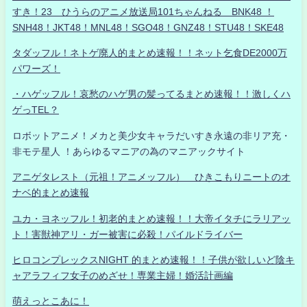
すき！23 ひうらのアニメ放送局101ちゃんねる BNK48 ！
SNH48！JKT48！MNL48！SGO48！GNZ48！STU48！SKE48
タダッフル！ネトゲ廃人的まとめ速報！！ネット乞食DE2000万
パワーズ！
・ハゲッフル！哀愁のハゲ男の髪ってるまとめ速報！！激しくハ
ゲっTEL？
ロボットアニメ！メカと美少女キャラだいすき永遠の非リア充・
非モテ星人 ！あらゆるマニアの為のマニアックサイト
アニゲタレスト（元祖！アニメッフル） ひきこもりニートのオ
ナベ的まとめ速報
ユカ・ヨネッフル！初老的まとめ速報！！大帝イタチにラリアッ
ト！害獣神アリ・ガー被害に必殺！パイルドライバー
ヒロコンプレックスNIGHT 的まとめ速報！！子供が欲しいど陰キ
ャアラフィフ女子のめざせ！専業主婦！婚活計画編
萌えっとこあに！