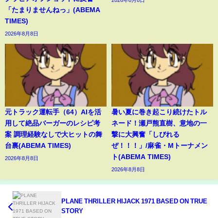
「たまりませんねっ」(ABEMA
TIMES)
2026年8月8日
元トラック運転手（64）AIを活
暑い夏に巻き起こり続けたトル
用して絶品バーガーのレシピ考
ネード！瀬戸熊直樹、意地の一
案 調理経験なしで大ヒットの舞
撃に大興奮「しびれる
台裏(ABEMA TIMES)
ぜ！！！」/麻雀・Mトーナメン
ト(ABEMA TIMES)
2026年8月8日
2026年8月8日
PLANE THRILLER HIJACK 1971 BASED ON TRUE
STORY