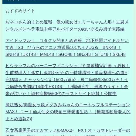
おすすめサイト
おネコさん的まとめ速報 僕の彼女はエリーちゃん人形！豆腐メ
ンタルメンヘラ電波中年アルバイターのぬいぐるみ男子末路編
アイドッフル！ ワタクシ的まとめ速報 地下格闘アイドルだい
すき！23 ひうらのアニメ放送局101ちゃんねる BNK48 ！
SNH48！JKT48！MNL48！SGO48！GNZ48！STU48！SKE48
ヒウラッフルのハーニーフィニッシュゴミ屋敷補完計画 ＜必殺！
生前整理人！孤立し孤独死からの～特殊清掃・遺品整理への道F
完結編＞ キャッシング計1500万返済：厨二病借金3500万円！う
つ病統合失調症14年生HKT46！！9期研究生、最後のサイト！全
米が泣いた！認知症鬱病60代のラストサイト絶賛！公開中
魔法熟女/美魔女ッ娘メグみみちゃんのニートッフルステーション
MAX！ ニート仙人仙女の映画三昧老後生活！（無職孤独居老人的
まとめ速報Z)]
乙女系腐男子のオカマッフルMAX2- FX！オ・カマトレーダーの