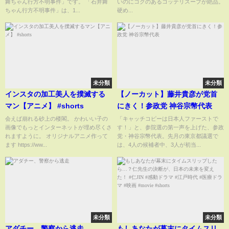
舞ちゃん行方不明事件」です。 「石井舞
いのにコクのあるコッテリスープが絶品。
ちゃん行方不明事件」は、1...
硬め...
未分類
未分類
インスタの加工美人を撲滅する
【ノーカット】藤井貴彦が党首
マン【アニメ】 #shorts
にきく！参政党 神谷宗幣代表
会えば崩れる砂上の楼閣。 かわいい子の
「キャッチコピーは日本人ファーストで
画像でもっとインターネットが埋め尽くさ
す！」と、参院選の第一声を上げた、参政
れますように。 オリジナルアニメ作って
党・神谷宗幣代表。先月の東京都議選で
ます https://ww...
は、4人の候補者中、3人が初当...
未分類
未分類
アダチー、警察から逃走
もしあなたが幕末にタイムスリ