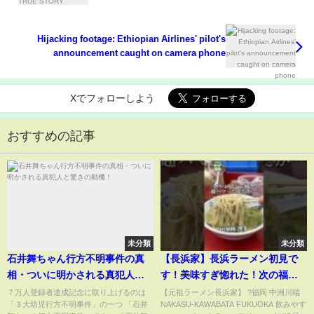
Hijacking footage: Ethiopian Airlines' pilot's
announcement caught on camera phone
Xでフォローしよう
おすすめの記事
未分類
未分類
石井舞ちゃん行方不明事件の真
【長浜家】長浜ラーメン初見で
相・ついに明かされる真犯人と
す！美味すぎ惚れた！次の福岡
驚きの動機！
でも必ず行くわ！#shorts #長浜
７万人登録者達成記念に取り上げるのは
【元祖ラーメン長浜家】 ?福岡 中洲川端
「３大幼児行方不明事件」の一つ 「石井
NAKASU-KAWABATA FUKUOKA 飲みやす
グルメ .