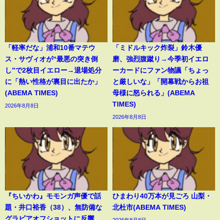
「軽率だな」浦和10番マテウ
「ミドルキック炸裂」鈴木優
ス・サヴィオが“最悪の突き倒
磨、強烈腹蹴り→今季初イエロ
し”で2枚目イエロー→退場処分
ーカードにファン物議「ちょっ
に「熱い性格が裏目に出たか」
と厳しいな」「開幕戦からお祖
(ABEMA TIMES)
母様に怒られる」(ABEMA
TIMES)
2026年8月8日
2026年8月8日
『ちいかわ』モモンガ声優で話
ひまわり40万本が見ごろ 山梨・
題・井口裕香（38）、無防備な
北杜市(ABEMA TIMES)
グラビアオフショットに反響
2026年8月8日