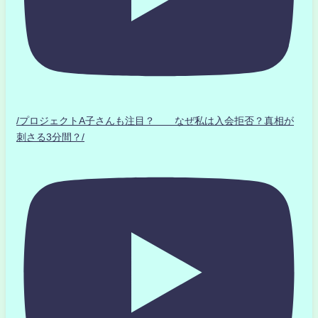
/プロジェクトA子さんも注目？ なぜ私は入会拒否？真相が
刺さる3分間？/