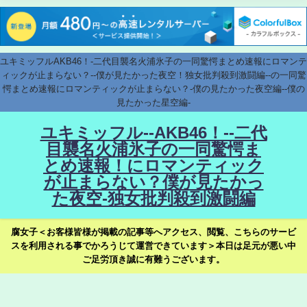
ユキミッフルAKB46！-二代目襲名火浦氷子の一同驚愕まとめ速報にロマンテ
ィックが止まらない？--僕が見たかった夜空！独女批判殺到激闘編--の一同驚
愕まとめ速報にロマンティックが止まらない？-僕の見たかった夜空編--僕の
見たかった星空編-
ユキミッフル--AKB46！--二代
目襲名火浦氷子の一同驚愕ま
とめ速報！にロマンティック
が止まらない？僕が見たかっ
た夜空-独女批判殺到激闘編
腐女子＜お客様皆様が掲載の記事等へアクセス、閲覧、こちらのサービ
スを利用される事でかろうじて運営できています＞本日は足元が悪い中
ご足労頂き誠に有難うございます。