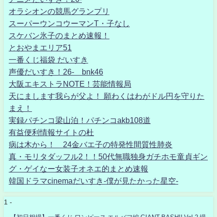
オラシオンの競馬グランプリ
スーパーウンコウーマンT・子なし
スケバン氷子のまとめ速報！
とおやまエリア51
一番くじ福袋 だいすき
声優だいすき！26- bnk46
大阪エキストラNOTE！芸能情報局
天にまします我らが父よ！ 願わくはわがドル円を守りた
まえ！
実録パチンコ梁山泊！パチンコakb108道
有益便利情報サイトの杜
病は木から！ 24金バエ子の特発性間質性肺炎
真・モリタダッフル2！！50代無職独身ガチホモ童貞ギン
グ・ゲイなー女装子オネエ的まとめ速報
韓国ドラマcinemaだいすき-僕が見たかった星空-
1 -