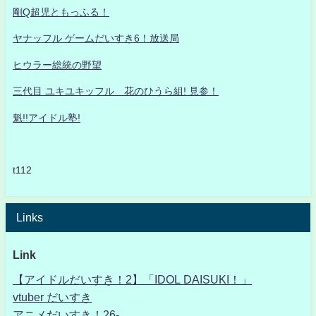
剛Q超児ともっふる！
ヤナッフル ゲームだいすき6！放送局
ヒウラー総統の野望
三代目 ユキユキッフル 花のひうら組! 見参！
魁!!アイドル塾!
t112
Links
Link
【アイドルだいすき！2】「IDOL DAISUKI！」
vtuber だいすき
アニメだいすき！26-