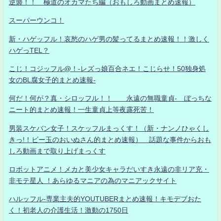
逆襲！！ 極道のオカマたち編（おもしろ動画まとめ速報）
スーパーウンコ！
新・ハゲッフル！哀愁のハゲ男の髪ってるまとめ速報！！激しく
ハゲっTEL？
こじ！コジッフル@！-レズっ娘百合ネエ！こじらせ！50独身処
女のBL腐女子的まとめ速報-
何だ！何が？真・シロッフル！！ 永遠の無職童貞- ぼっちな
ニート的まとめ速報！一生童貞上等夜露死苦！
男装スケバン女子！スケッフルまっくす！（新・ナンノひゃくし
きっ!！ビー玉のおいぬさん的まとめ速報） 話題な事件からおも
しろ動画まで取り上げまっくす
ロボットアニメ！メカと美少女キャラだいすき永遠の非リア充・
非モテ星人 ！あらゆるマニアの為のマニアックサイト
ハルッフル-専業主夫的YOUTUBERまとめ速報！キモデブおた
く！初老人の介護生活！激動の1750日