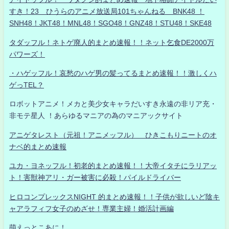
すき！23 ひうらのアニメ放送局101ちゃんねる BNK48 ！
SNH48！JKT48！MNL48！SGO48！GNZ48！STU48！SKE48
タダッフル！ネトゲ廃人的まとめ速報！！ネット乞食DE2000万
パワーズ！
・ハゲッフル！哀愁のハゲ男の髪ってるまとめ速報！！激しくハ
ゲっTEL？
ロボットアニメ！メカと美少女キャラだいすき永遠の非リア充・
非モテ星人 ！あらゆるマニアの為のマニアックサイト
アニゲタレスト（元祖！アニメッフル） ひきこもりニートのオ
ナベ的まとめ速報
ユカ・ヨネッフル！初老的まとめ速報！！大帝イタチにラリアッ
ト！害獣神アリ・ガー被害に必殺！パイルドライバー
ヒロコンプレックスNIGHT 的まとめ速報！！子供が欲しいど陰キ
ャアラフィフ女子のめざせ！専業主婦！婚活計画編
萌えっとこあに！