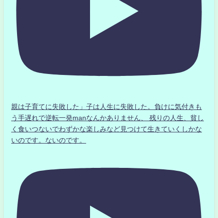
親は子育てに失敗した」子は人生に失敗した。負けに気付きも
う手遅れで逆転一発manなんかありません、 残りの人生、貧し
く食いつないでわずかな楽しみなど見つけて生きていくしかな
いのです。ないのです。