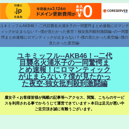
ユキミッフルAKB46！-二代目襲名火浦氷子の一同驚愕まとめ速報にロマンテ
ィックが止まらない？--僕が見たかった夜空！独女批判殺到激闘編--の一同驚
愕まとめ速報にロマンティックが止まらない？-僕の見たかった夜空編--僕の
見たかった星空編-
ユキミッフル--AKB46！--二代
目襲名火浦氷子の一同驚愕ま
とめ速報！にロマンティック
が止まらない？僕が見たかっ
た夜空-独女批判殺到激闘編
腐女子＜お客様皆様が掲載の記事等へアクセス、閲覧、こちらのサービ
スを利用される事でかろうじて運営できています＞本日は足元が悪い中
ご足労頂き誠に有難うございます。