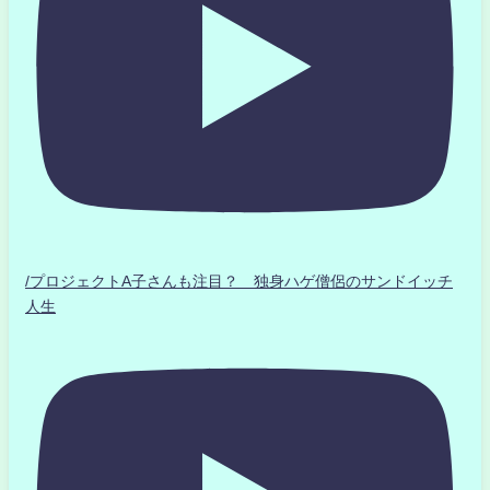
/プロジェクトA子さんも注目？ 独身ハゲ僧侶のサンドイッチ
人生