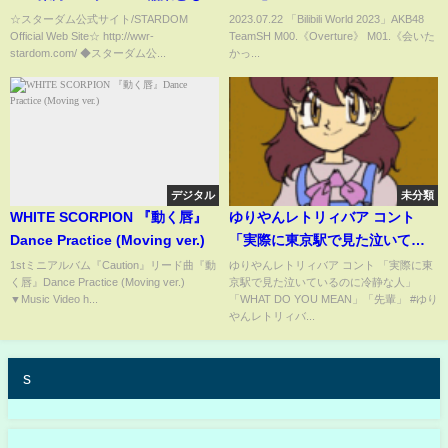
＆八神蘭奈 試合ハイライト タッ
☆スターダム公式サイト/STARDOM
2023.07.22 「Bilibili World 2023」AKB48
Official Web Site☆ http://wwr-
TeamSH M00.《Overture》 M01.《会いた
グリーグ公式戦！-11.3大分大会-
stardom.com/ ◆スターダム公...
かっ...
【STARDOM】
デジタル
未分類
WHITE SCORPION 『動く唇』
ゆりやんレトリィバア コント
Dance Practice (Moving ver.)
「実際に東京駅で見た泣いてい
るのに冷静な人」「WHAT DO
1stミニアルバム『Caution』リード曲『動
ゆりやんレトリィバア コント 「実際に東
く唇』Dance Practice (Moving ver.)
京駅で見た泣いているのに冷静な人」
YOU MEAN」「先輩」
▼Music Video h...
「WHAT DO YOU MEAN」「先輩」 #ゆり
やんレトリィバ...
s