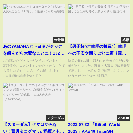
未分類
感想
あのYAMAHAとトヨタがタッグ
【男子校で"生理の授業"】生理
を組んだら大変なことに！1JZに
への不安や困りごとに寄り添う
つぐ最強エンジンが完成
大切さを学ぶ 防災の日
ご視聴いただきありがとうございます！
防災の日の1日、都内の男子校で生理の授
高評価や、コメントをいただけたら、とて
業がありました。東日本大震災では避難所
も嬉しいです！ よろしくお願いします！
で不足し、「男性の前では言いにくい」と
この動画は誹謗中傷を目的...
いう声が上がった生理用品。...
スターダム
AKB48
【スターダム】クマはやらな
2023.07.22 「Bilibili World
い！葉月＆コグマ vs 稲葉ともか
2023」AKB48 TeamSH