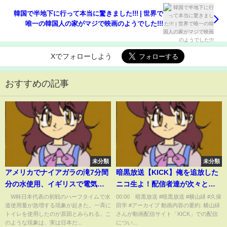
韓国で半地下に行って本当に驚きました!!! | 世界で
唯一の韓国人の家がマジで映画のようでした!!!
Xでフォローしよう
おすすめの記事
未分類
未分類
アメリカでナイアガラの滝7分間
暗黒放送【KICK】俺を追放した
分の水使用、イギリスで電気使
ニコ生よ！配信者達が次々と
用量が激増…世界各国の“ハーフ
kickに移籍。男生主を冷遇する
W杯日本代表の初戦のハーフタイムで水
00:00 暗黒放送 #暗黒放送 #横山緑 #久保
道使用量が急増する現象が起きた。一斉に
田学 #アーカイブ 動画内容の要約: 横山緑
タイム事情”(ABEMA TIMES)
サイトをぶっ壊す！ 2025/3/12
トイレを使用したのが原因とみられる。こ
さんが動画配信サイト「KICK」での配信
のような現象は、実は日本だ...
につい...