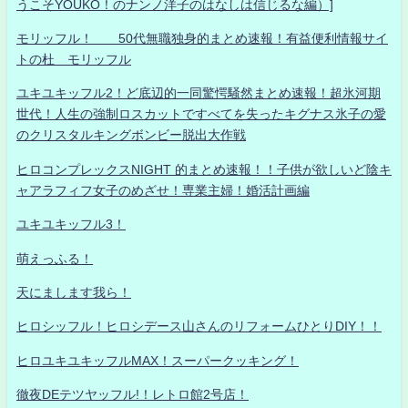
うこそYOUKO！のナンノ洋子のはなしは信じるな編）]
モリッフル！ 50代無職独身的まとめ速報！有益便利情報サイ
トの杜 モリッフル
ユキユキッフル2！ど底辺的一同驚愕騒然まとめ速報！超氷河期
世代！人生の強制ロスカットですべてを失ったキグナス氷子の愛
のクリスタルキングボンビー脱出大作戦
ヒロコンプレックスNIGHT 的まとめ速報！！子供が欲しいど陰キ
ャアラフィフ女子のめざせ！専業主婦！婚活計画編
ユキユキッフル3！
萌えっふる！
天にまします我ら！
ヒロシッフル！ヒロシデース山さんのリフォームひとりDIY！！
ヒロユキユキッフルMAX！スーパークッキング！
徹夜DEテツヤッフル!！レトロ館2号店！