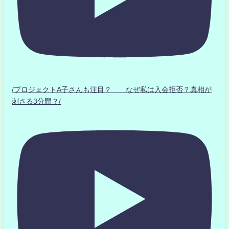
/プロジェクトA子さんも注目？ なぜ私は入会拒否？真相が
刺さる3分間？/