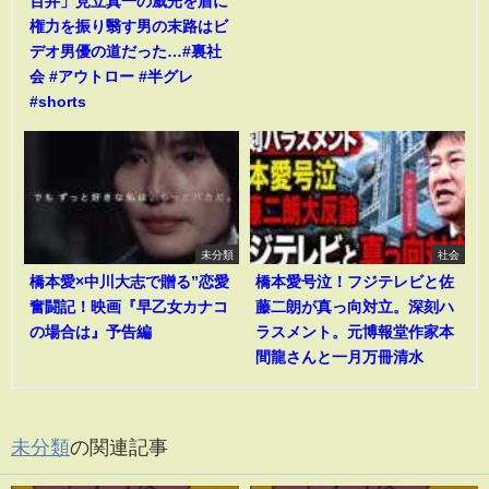
百井」見立真一の威光を盾に
権力を振り翳す男の末路はビ
デオ男優の道だった…#裏社
会 #アウトロー #半グレ
#shorts
未分類
社会
橋本愛×中川大志で贈る”恋愛
橋本愛号泣！フジテレビと佐
奮闘記！映画『早乙女カナコ
藤二朗が真っ向対立。深刻ハ
の場合は』予告編
ラスメント。元博報堂作家本
間龍さんと一月万冊清水
未分類
の関連記事