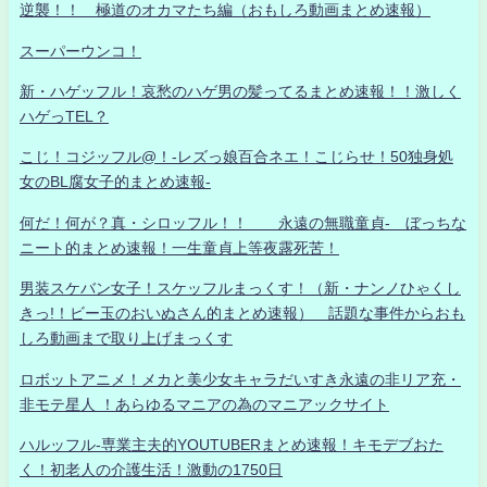
逆襲！！ 極道のオカマたち編（おもしろ動画まとめ速報）
スーパーウンコ！
新・ハゲッフル！哀愁のハゲ男の髪ってるまとめ速報！！激しく
ハゲっTEL？
こじ！コジッフル@！-レズっ娘百合ネエ！こじらせ！50独身処
女のBL腐女子的まとめ速報-
何だ！何が？真・シロッフル！！ 永遠の無職童貞- ぼっちな
ニート的まとめ速報！一生童貞上等夜露死苦！
男装スケバン女子！スケッフルまっくす！（新・ナンノひゃくし
きっ!！ビー玉のおいぬさん的まとめ速報） 話題な事件からおも
しろ動画まで取り上げまっくす
ロボットアニメ！メカと美少女キャラだいすき永遠の非リア充・
非モテ星人 ！あらゆるマニアの為のマニアックサイト
ハルッフル-専業主夫的YOUTUBERまとめ速報！キモデブおた
く！初老人の介護生活！激動の1750日