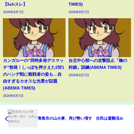
【5chスレ】
TIMES)
2026年8月7日
2026年8月7日
カンガルーの“同時多発デスマッ
台北中心部への攻撃阻止「橋の
チ”勃発！しっぽを押さえた2対1
封鎖」訓練(ABEMA TIMES)
のハンデ戦に観戦者の姿も…自
2026年8月7日
由すぎるカオスな光景が話題
(ABEMA TIMES)
2026年8月7日
青島市の山火事、再び勢い増す 住民は避難済み