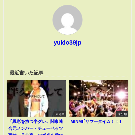
yukio39jp
最近書いた記事
未分類
未分類
「異彩を放つ半グレ。関東連
MINMI｢サマータイム！！｣
合元メンバー・チューペッツ