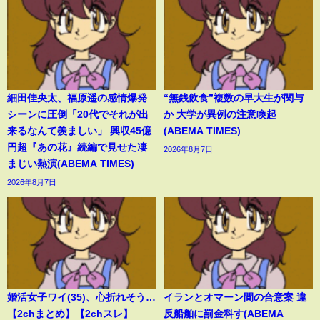
細田佳央太、福原遥の感情爆発
“無銭飲食”複数の早大生が関与
シーンに圧倒「20代でそれが出
か 大学が異例の注意喚起
来るなんて羨ましい」 興収45億
(ABEMA TIMES)
円超『あの花』続編で見せた凄
2026年8月7日
まじい熱演(ABEMA TIMES)
2026年8月7日
婚活女子ワイ(35)、心折れそう…
イランとオマーン間の合意案 違
【2chまとめ】【2chスレ】
反船舶に罰金科す(ABEMA