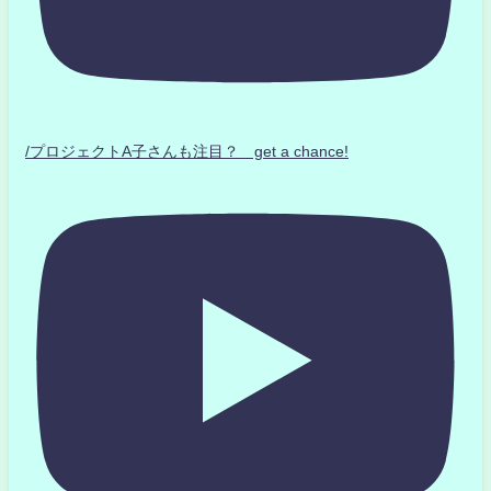
/プロジェクトA子さんも注目？ get a chance!