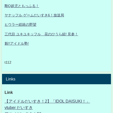
剛Q超児ともっふる！
ヤナッフル ゲームだいすき6！放送局
ヒウラー総統の野望
三代目 ユキユキッフル 花のひうら組! 見参！
魁!!アイドル塾!
t112
Links
Link
【アイドルだいすき！2】「IDOL DAISUKI！」
vtuber だいすき