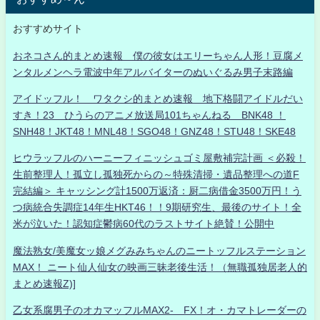
おすすめサイト
おネコさん的まとめ速報 僕の彼女はエリーちゃん人形！豆腐メ
ンタルメンヘラ電波中年アルバイターのぬいぐるみ男子末路編
アイドッフル！ ワタクシ的まとめ速報 地下格闘アイドルだい
すき！23 ひうらのアニメ放送局101ちゃんねる BNK48 ！
SNH48！JKT48！MNL48！SGO48！GNZ48！STU48！SKE48
ヒウラッフルのハーニーフィニッシュゴミ屋敷補完計画 ＜必殺！
生前整理人！孤立し孤独死からの～特殊清掃・遺品整理への道F
完結編＞ キャッシング計1500万返済：厨二病借金3500万円！う
つ病統合失調症14年生HKT46！！9期研究生、最後のサイト！全
米が泣いた！認知症鬱病60代のラストサイト絶賛！公開中
魔法熟女/美魔女ッ娘メグみみちゃんのニートッフルステーション
MAX！ ニート仙人仙女の映画三昧老後生活！（無職孤独居老人的
まとめ速報Z)]
乙女系腐男子のオカマッフルMAX2- FX！オ・カマトレーダーの