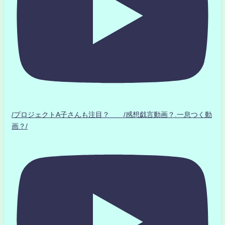
/プロジェクトA子さんも注目？ /感想戯言動画？.一息つく動
画？/