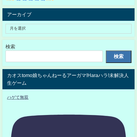
アーカイブ
検索
検索
カオスtomo娘ちゃんねーるアーガマ!Haraハラ!未解決人
生ゲーム
ハゲて無双