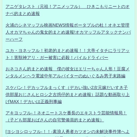
アニゲタレスト（元祖！アニメッフル） ひきこもりニートのオ
ナベ的まとめ速報
火浦のシネマッフル映画NEWS情報ポータブルの杜！オネエ管理
人オカマちゃんの鬼女的まとめ速報!オカマッフルアタックナンバ
ーハーフ
ユカ・ヨネッフル！初老的まとめ速報！！大帝イタチにラリアッ
ト！害獣神アリ・ガー被害に必殺！パイルドライバー
おネコさん的まとめ速報 僕の彼女はエリーちゃん人形！豆腐メ
ンタルメンヘラ電波中年アルバイターのぬいぐるみ男子末路編
スケバン！デカッフルまっくす（デカい強い2次元嫁だいすき子
供部屋おじさんヒロシ之古惑仔的まとめ速報）話題な動画取り上
げMAX！デカいは正義刑事編
アキヨッフル-！ネオニートスケ番長のエキストラ芸能情報局！
（子ども部屋おばさんの自宅警備員的まとめ速報）
[ヨシヨシロッフル-！！-素浪人勇者カツオンの未解決事件簿へよ