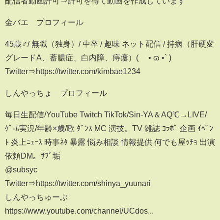
配信者動画許可⇒許可を得て動画を作成しています
金バエ プロフィール
45歳♂/ 無職（独身）/ 中卒 / 趣味 ネット配信 / 持病（肝硬変
グレードA、蓄膿症、白内障、痔瘻）( ´• ɷ •` )
Twitter⇒https://twitter.com/kimbae1234
しんやっちょ プロフィール
毎日生配信/YouTube Twitch TikTok/Sin-YA＆AQ℃→LIVE/
ｹﾞ-ﾑ実況/年齢×歳/歌 ﾀﾞﾝｽ MC 演技。TV 雑誌 ｺﾗﾎﾞ 企画 ｲﾍﾞﾝ
ﾄ 炎上ﾆｭｰｽ 時事ﾈﾀ 暴露 悩み相談 情報提供 何でも屋ｯﾁｮ 出演
依頼DM。ｻﾌﾞ垢
@subsyc
Twitter⇒https://twitter.com/shinya_yuunari
しんやっちゅーぶ
https://www.youtube.com/channel/UCdos...