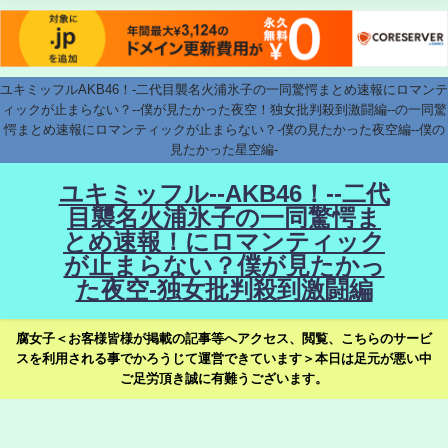
ユキミッフルAKB46！-二代目襲名火浦氷子の一同驚愕まとめ速報にロマンテ
ィックが止まらない？--僕が見たかった夜空！独女批判殺到激闘編--の一同驚
愕まとめ速報にロマンティックが止まらない？-僕の見たかった夜空編--僕の
見たかった星空編-
ユキミッフル--AKB46！--二代
目襲名火浦氷子の一同驚愕ま
とめ速報！にロマンティック
が止まらない？僕が見たかっ
た夜空-独女批判殺到激闘編
腐女子＜お客様皆様が掲載の記事等へアクセス、閲覧、こちらのサービ
スを利用される事でかろうじて運営できています＞本日は足元が悪い中
ご足労頂き誠に有難うございます。