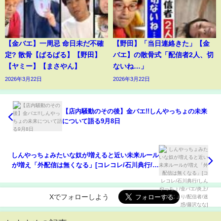
【金バエ】一周忌 命日未だ不確
【野田】「当日連絡きた」【金
定? 散骨【ぱるぱる】【野田】
バエ】の散骨式「配信者2人、切
【ヤミー】【まさやん】
ないね…」
2026年3月22日
2026年3月22日
【店内騒動のその後】金バエ!!しんやっちょの未来
について語る9月8日
しんやっちょみたいな奴が増えると近い未来ルール
が増え「外配信は無くなる」[コレコレ/石川典行/し
んやっちょ/金バエ/炎上/もんじょり/配信者/迷惑/藤
沢なな]
Xでフォローしよう