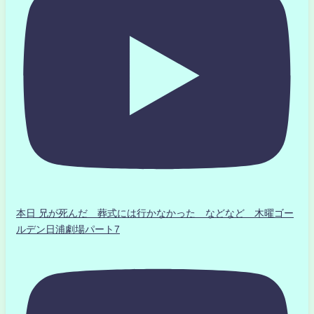
本日 兄が死んだ 葬式には行かなかった などなど 木曜ゴー
ルデン日浦劇場パート7