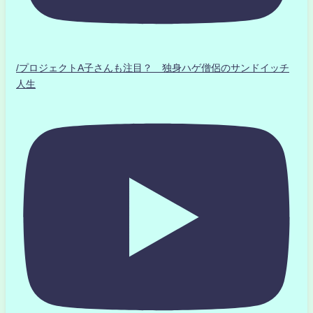
/プロジェクトA子さんも注目？ 独身ハゲ僧侶のサンドイッチ
人生