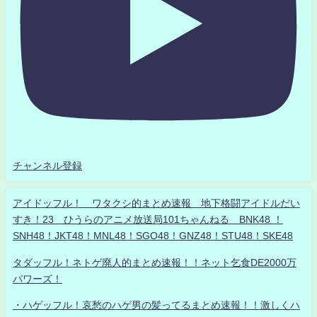
チャンネル登録
アイドッフル！ ワタクシ的まとめ速報 地下格闘アイドルだい
すき！23 ひうらのアニメ放送局101ちゃんねる BNK48 ！
SNH48！JKT48！MNL48！SGO48！GNZ48！STU48！SKE48
タダッフル！ネトゲ廃人的まとめ速報！！ネット乞食DE2000万
パワーズ！
・ハゲッフル！哀愁のハゲ男の髪ってるまとめ速報！！激しくハ