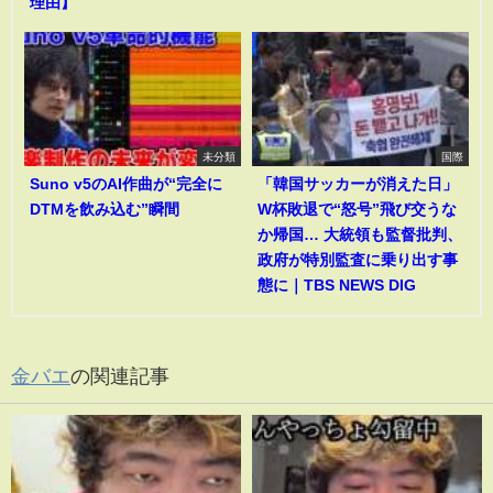
理由】
未分類
国際
Suno v5のAI作曲が“完全に
「韓国サッカーが消えた日」
DTMを飲み込む”瞬間
W杯敗退で“怒号”飛び交うな
か帰国… 大統領も監督批判、
政府が特別監査に乗り出す事
態に｜TBS NEWS DIG
金バエ
の関連記事