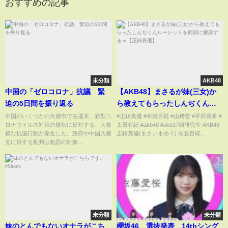
おすすめの記事
未分類
AKB48
中国の「ゼロコロナ」抗議 緊
【AKB48】まさるが妹(三女)か
迫の5日間を振り返る
ら教えてもらったしんぢくんル
ーレットを同期に披露するｗ
中国のいくつかの大都市で先週末、新型コ
#正鋳真優 #布袋百椛 #山﨑空 #平田侑希 #
ロナウイルス対策の規制に反対する、大規
太田有紀 #akb48 #akb17期研究生 AKB48
【正鋳真優】
模な抗議行動が発生した。政府や中国共産
正鋳真優(まさいまゆう) 布袋百椛...
党に対する批判は処罰の対象...
未分類
未分類
妹のとんでもないオナラがこち
櫻坂46 選抜発表 14thシング