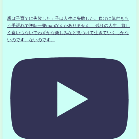
親は子育てに失敗した」子は人生に失敗した。負けに気付きも
う手遅れで逆転一発manなんかありません、 残りの人生、貧し
く食いつないでわずかな楽しみなど見つけて生きていくしかな
いのです。ないのです。