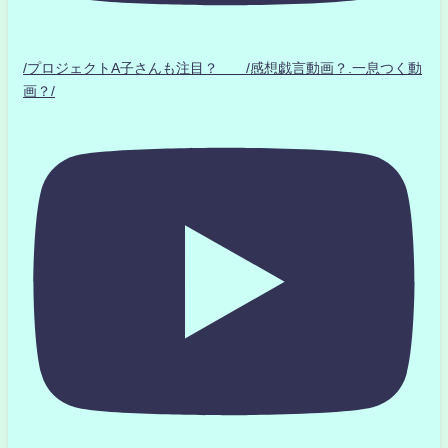
/プロジェクトA子さんも注目？ /感想戯言動画？.一息つく動
画？/