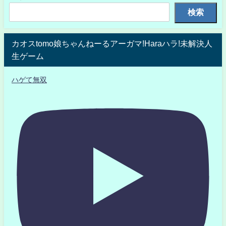
検索
カオスtomo娘ちゃんねーるアーガマ!Haraハラ!未解決人
生ゲーム
ハゲて無双