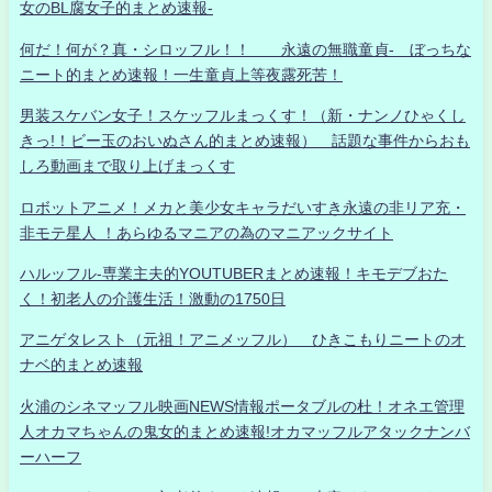
女のBL腐女子的まとめ速報-
何だ！何が？真・シロッフル！！ 永遠の無職童貞- ぼっちな
ニート的まとめ速報！一生童貞上等夜露死苦！
男装スケバン女子！スケッフルまっくす！（新・ナンノひゃくし
きっ!！ビー玉のおいぬさん的まとめ速報） 話題な事件からおも
しろ動画まで取り上げまっくす
ロボットアニメ！メカと美少女キャラだいすき永遠の非リア充・
非モテ星人 ！あらゆるマニアの為のマニアックサイト
ハルッフル-専業主夫的YOUTUBERまとめ速報！キモデブおた
く！初老人の介護生活！激動の1750日
アニゲタレスト（元祖！アニメッフル） ひきこもりニートのオ
ナベ的まとめ速報
火浦のシネマッフル映画NEWS情報ポータブルの杜！オネエ管理
人オカマちゃんの鬼女的まとめ速報!オカマッフルアタックナンバ
ーハーフ