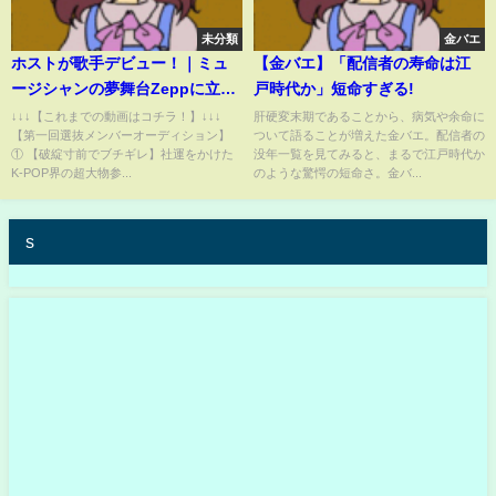
未分類
金バエ
ホストが歌手デビュー！｜ミュ
【金バエ】「配信者の寿命は江
ージシャンの夢舞台Zeppに立つ
戸時代か」短命すぎる!
【歌舞伎町の蘭社長】
↓↓↓【これまでの動画はコチラ！】↓↓↓
肝硬変末期であることから、病気や余命に
【第一回選抜メンバーオーディション】
ついて語ることが増えた金バエ。配信者の
① 【破綻寸前でブチギレ】社運をかけた
没年一覧を見てみると、まるで江戸時代か
K-POP界の超大物参...
のような驚愕の短命さ。金バ...
s