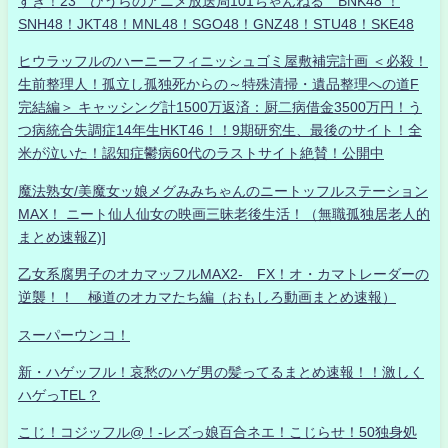
すき！23 ひうらのアニメ放送局101ちゃんねる BNK48 ！
SNH48！JKT48！MNL48！SGO48！GNZ48！STU48！SKE48
ヒウラッフルのハーニーフィニッシュゴミ屋敷補完計画 ＜必殺！
生前整理人！孤立し孤独死からの～特殊清掃・遺品整理への道F
完結編＞ キャッシング計1500万返済：厨二病借金3500万円！う
つ病統合失調症14年生HKT46！！9期研究生、最後のサイト！全
米が泣いた！認知症鬱病60代のラストサイト絶賛！公開中
魔法熟女/美魔女ッ娘メグみみちゃんのニートッフルステーション
MAX！ ニート仙人仙女の映画三昧老後生活！（無職孤独居老人的
まとめ速報Z)]
乙女系腐男子のオカマッフルMAX2- FX！オ・カマトレーダーの
逆襲！！ 極道のオカマたち編（おもしろ動画まとめ速報）
スーパーウンコ！
新・ハゲッフル！哀愁のハゲ男の髪ってるまとめ速報！！激しく
ハゲっTEL？
こじ！コジッフル@！-レズっ娘百合ネエ！こじらせ！50独身処