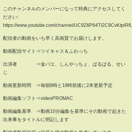
このチャンネルのメンバーになって特典にアクセスしてく
ださい:
https://www.youtube.com/channel/UC9Z6P64TI2C9CvKtpiRfU
配信者の動画をいち早く高画質でお届けします。
動画配信サイト⇒ツイキャス＆ふわっち
出演者 ⇒金バエ、しんやっちょ、ぱるぱる、せい
じ
動画更新時間 ⇒毎朝8時と18時前後に2本更新予定
動画編集ソフト⇒videoPROMAC
動画編集基準 ⇒動画10分編集を基準にその動画で起きた
出来事をタイトルに明記します