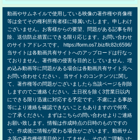
動画やサムネイルで使用している映像の著作権や肖像権
等は全てその権利所有者様に帰属いたします。申しわけ
ございません。お客様からの要望、問題がある記事を削
除、送信防止措置にできる限り応じます。お問い合わせ
のサイトアドレスです。 https://form.os7.biz/f/c82c6596/
当サイトは各動画共有サイトへのアップロードは行なっ
ておりません、著作権の侵害を目的としていません、埋
め込み動画等に問題がある場合は各動画共有サイト元へ
お問い合わせください 。当サイトのコンテンツに関し
て、著作権等の問題がございましたら当該ページを削除
しますのでご連絡ください。土日祝を除く3営業日以内
にできる限り迅速に対応する予定です。不慮による事故
等により連絡を確認できないこともありますので何卒、
ご了承ください。まずはこちらの問い合わせよりご連絡
お願い致します。情報は作成時点の日時のものですの
で、作成後に情報が変わる場合がございます。動画サム
ネ等の著作権侵害目的としてません。その点ご理解いた