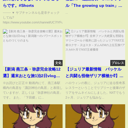
らです。#Shorts
ル「The growing up train」
フォーメーション
------- ▼ サブチャンネルも是非チェック
...
してね?
https://www.youtube.com/channel/UC7IYFu5h...
文化
プロレス
【新潟 燕三条・弥彦完全攻略12
【ジュリア最新情報 バッケル
選】週末おとな旅1泊2日vlog！
と共闘も怪物ザリア横槍か⁉️】全
新潟随一のパワースポットとも
米ファン大絶賛も苦闘をマリー
※お詫びと訂正※ 動画内にて、燕三条駅
ハロウィンの夜に、ジュリアに迫る怪奇系
構内の鳥居を「諏訪神社の鳥居」と表現し
レスラーということでリプリーと後輩のザ
のづくりのまち
ゴールド桜井に語ったジュリア‼️
ていますが、正しくは「弥彦神社の鳥居」
リアをサムネイルにしました。NXTでもう
NXT王者ロクサ－ヌはスタ－ダ
です。 また、「下田郷」に...
2ヶ月、ジュリアも悩みな...
ムAZMの上位互換!!アスカ6ケ月
でNXT王者獲得