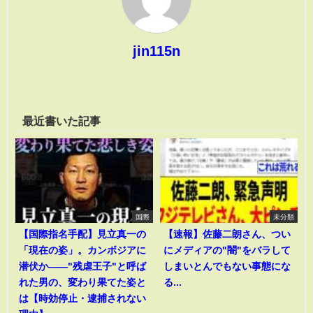
jin115n
最近書いた記事
国際
未分類
【国際指名手配】見立真一の
【速報】佐藤二朗さん、つい
「現在の姿」。カンボジアに
にメディアの"闇"をバラして
潜伏か――"残虐王子"と呼ば
しまいとんでもない事態にな
れた男の、変わり果てた姿と
る...
は【時効停止・逮捕されない