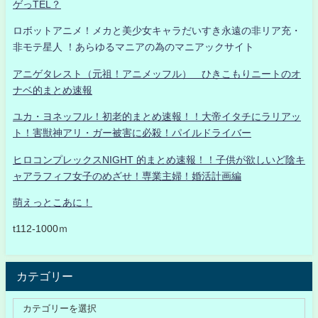
ゲっTEL？
ロボットアニメ！メカと美少女キャラだいすき永遠の非リア充・
非モテ星人 ！あらゆるマニアの為のマニアックサイト
アニゲタレスト（元祖！アニメッフル） ひきこもりニートのオ
ナベ的まとめ速報
ユカ・ヨネッフル！初老的まとめ速報！！大帝イタチにラリアッ
ト！害獣神アリ・ガー被害に必殺！パイルドライバー
ヒロコンプレックスNIGHT 的まとめ速報！！子供が欲しいど陰キ
ャアラフィフ女子のめざせ！専業主婦！婚活計画編
萌えっとこあに！
t112-1000ｍ
カテゴリー