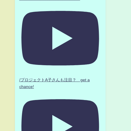
/プロジェクトA子さんも注目？ get a
chance!