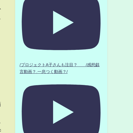
か
ち
、
」
リ
/プロジェクトA子さんも注目？ /感想戯
。
言動画？.一息つく動画？/
画
く
る
ジ