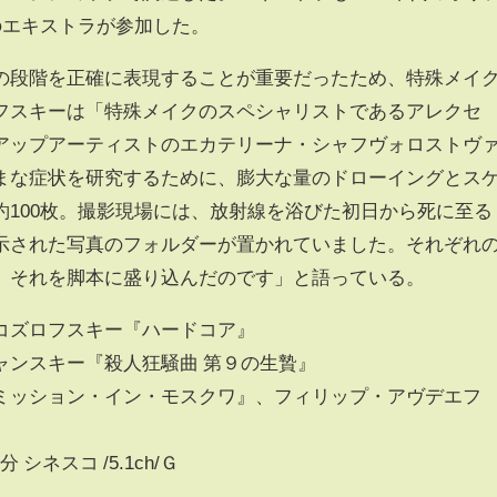
のエキストラが参加した。
段階を正確に表現することが重要だったため、特殊メイ
フスキーは「特殊メイクのスペシャリストであるアレクセ
アップアーティストのエカテリーナ・シャフヴォロストヴ
まな症状を研究するために、膨大な量のドローイングとス
約100枚。撮影現場には、放射線を浴びた初日から死に至る
示された写真のフォルダーが置かれていました。それぞれ
、それを脚本に盛り込んだのです」と語っている。
コズロフスキー『ハードコア』
ャンスキー『殺人狂騒曲 第９の生贄』
ミッション・イン・モスクワ』、フィリップ・アヴデエフ
 シネスコ /5.1ch/Ｇ