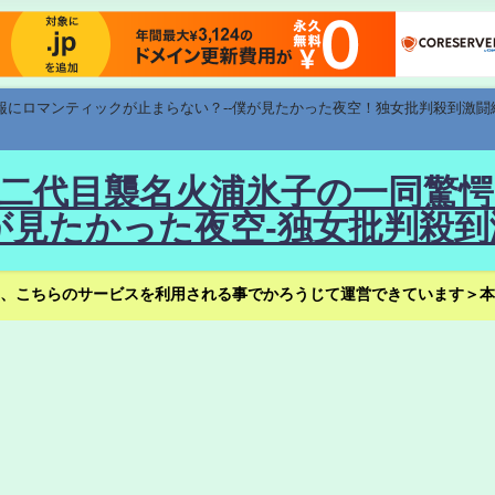
速報にロマンティックが止まらない？--僕が見たかった夜空！独女批判殺到激闘
！--二代目襲名火浦氷子の一同
見たかった夜空-独女批判殺到
、こちらのサービスを利用される事でかろうじて運営できています＞本