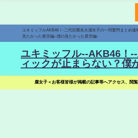
ユキミッフルAKB46！-二代目襲名火浦氷子の一同驚愕まとめ
見たかった夜空編--僕の見たかった星空編-
ユキミッフル--AKB46
ィックが止まらない？僕が
腐女子＜お客様皆様が掲載の記事等へアクセス、閲覧