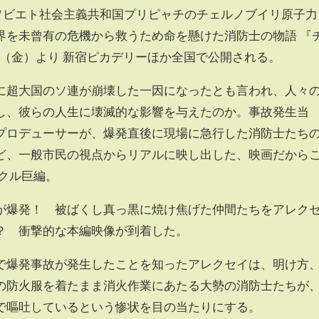
ナ・ソビエト社会主義共和国プリピャチのチェルノブイリ原子力
界を未曾有の危機から救うため命を懸けた消防士の物語 『
日 （金）より 新宿ピカデリーほか全国で公開される。
超大国のソ連が崩壊した一因になったとも言われ、人々
し、彼らの人生に壊滅的な影響を与えたのか。事故発生当
プロデューサーが、爆発直後に現場に急行した消防士たち
ど、一般市民の視点からリアルに映し出した、映画だから
クル巨編。
爆発！ 被ばくし真っ黒に焼け焦げた仲間たちをアレク
？ 衝撃的な本編映像が到着した。
爆発事故が発生したことを知ったアレクセイは、明け方
の防火服を着たまま消火作業にあたる大勢の消防士たちが
で嘔吐しているという惨状を目の当たりにする。