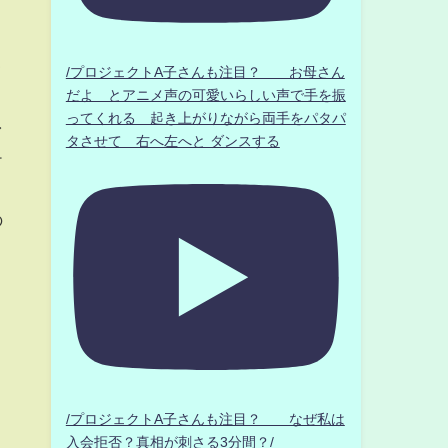
ク
/プロジェクトA子さんも注目？ お母さん
だよ とアニメ声の可愛いらしい声で手を振
ってくれる 起き上がりながら両手をパタパ
ァ
タさせて 右へ左へと ダンスする
ケ
の
/プロジェクトA子さんも注目？ なぜ私は
入会拒否？真相が刺さる3分間？/