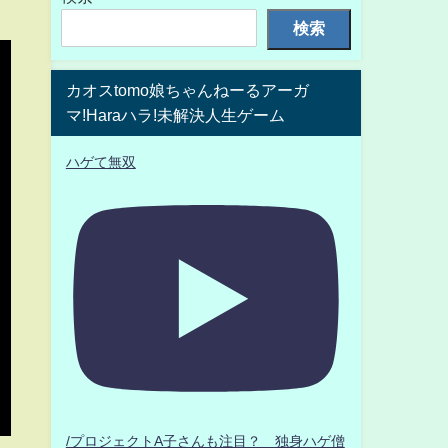
検索
カオスtomo娘ちゃんねーるアーガ
マ!Haraハラ!未解決人生ゲーム
ハゲて無双
/プロジェクトA子さんも注目？ 独身ハゲ僧