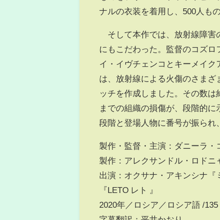
ナルの衣装を着用し、500人も
そして本作では、放射線障害の
にもこだわった。監督のコズロ
イ・イヴチェンコとキーメイク
は、放射線による火傷のさまざ
ッチを作成しました。その数は
までの組織の損傷が、段階的に
段階と登場人物に番号が振られ
製作・監督・主演：ダニーラ・
製作：アレクサンドル・ロドニ
出演：オクサナ・アキンシナ『
『LETO レト 』
2020年／ロシア／ロシア語 /135 分
字幕翻訳：平井かおり