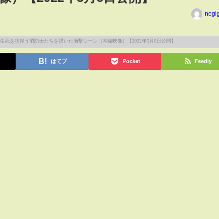
negi
はてブ
Pocket
Feedly