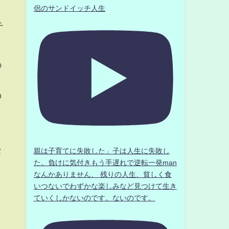
侶のサンドイッチ人生
チ
の
の
こ
セ
親は子育てに失敗した」子は人生に失敗し
た。負けに気付きもう手遅れで逆転一発man
なんかありません、 残りの人生、貧しく食
いつないでわずかな楽しみなど見つけて生き
、
ていくしかないのです。ないのです。
、