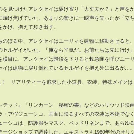
を見つけたアレクセイは駆け寄り「大丈夫か？」と声を
に焼け焦げていた。あまりの驚きに一瞬声を失ったが「立
をかけ、抱えて歩き出す。
のぼる中、アレクセイはユーリィを建物に移動させると
のセルゲイがいた。「俺なら平気だ。お前たちは先に行け
を横目に、アレクセイは階段を下りると救急隊を呼びユー
セイは建物に戻り倒れているセルゲイを抱え外に出るが…
究！ リアリティーを追求した小道具、衣装、特殊メイクは
テッド』『リンカーン 秘密の書』などのハリウッド映
ラ・アヴジューシコ。画面に映るすべての衣装は本物でな
ューシコは、防護服やマスク、ベッドリネンまで、あらゆ
ージショップで調達した。エキストラも1980年代のオリ