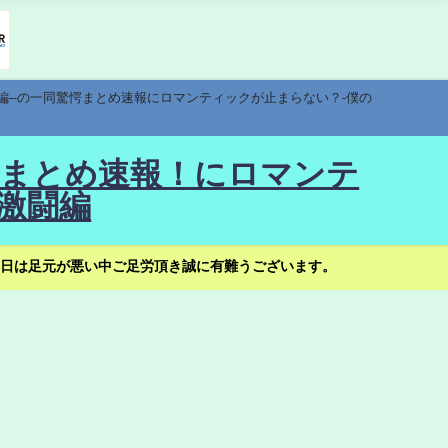
編--の一同驚愕まとめ速報にロマンティックが止まらない？-僕の
驚愕まとめ速報！にロマンテ
激闘編
日は足元が悪い中ご足労頂き誠に有難うございます。