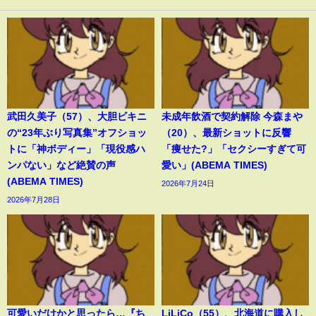
武田久美子（57）、大胆ビキニ
未成年飲酒で契約解除 今森まや
の“23年ぶり写真集”オフショッ
（20）、最新ショットに反響
トに「神ボディー」「現役感ハ
「痩せた?」「セクシーすぎて可
ンパない」など絶賛の声
愛い」(ABEMA TIMES)
(ABEMA TIMES)
2026年7月24日
2026年7月28日
可愛いだけかと思ったら…『ち
LiLiCo（55）、北海道に購入し