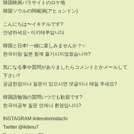
韓国映画パラサイトのロケ地
韓国ソウルの阿峴洞(アヒョンドン)
こんにちは〜イキテルです?
안녕하세요~ 이키테루입니다
韓国と日本! 一緒に楽しみませんか？✨
한국이랑 일본 함께 즐기시지않겠습니까?
気になる事や質問がありましたらコメントとかメールして
下さい?
궁금한점이나 질문이 있으시면 댓글이나 메일 주세요?
韓国語勉強の質問いつでも歓迎です?
한국어공부 질문 언제나 환영입니다?
INSTAGRAM ikiterutomodachi
Twitter @ikiteru7