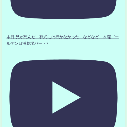
本日 兄が死んだ 葬式には行かなかった などなど 木曜ゴー
ルデン日浦劇場パート7