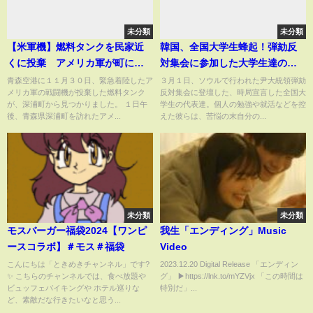
未分類
未分類
【米軍機】燃料タンクを民家近
韓国、全国大学生蜂起！弾劾反
くに投棄 アメリカ軍が町に陳
対集会に参加した大学生達の宣
謝
言文〜隣国で起きている本当の
青森空港に１１月３０日、緊急着陸したア
３月１日、ソウルで行われた尹大統領弾劾
メリカ軍の戦闘機が投棄した燃料タンク
反対集会に登壇した、時局宣言した全国大
事
が、深浦町から見つかりました。 １日午
学生の代表達。個人の勉強や就活などを控
後、青森県深浦町を訪れたアメ...
えた彼らは、苦悩の末自分の...
未分類
未分類
モスバーガー福袋2024【ワンピ
我生「エンディング」Music
ースコラボ】＃モス＃福袋
Video
こんにちは「ときめきチャンネル」です?
2023.12.20 Digital Release 「エンディン
✨ こちらのチャンネルでは、食べ放題や
グ」 ▶︎https://lnk.to/mYZVjx 「この時間は
ビュッフェバイキングや ホテル巡りな
特別だ」...
ど、素敵だな行きたいなと思う...