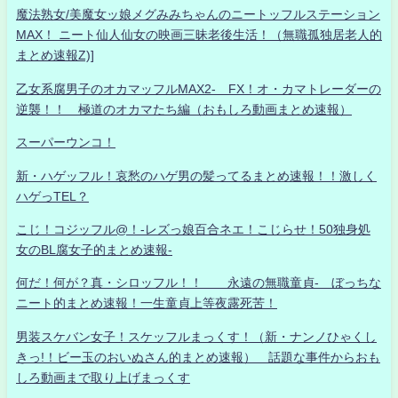
魔法熟女/美魔女ッ娘メグみみちゃんのニートッフルステーション
MAX！ ニート仙人仙女の映画三昧老後生活！（無職孤独居老人的
まとめ速報Z)]
乙女系腐男子のオカマッフルMAX2- FX！オ・カマトレーダーの
逆襲！！ 極道のオカマたち編（おもしろ動画まとめ速報）
スーパーウンコ！
新・ハゲッフル！哀愁のハゲ男の髪ってるまとめ速報！！激しく
ハゲっTEL？
こじ！コジッフル@！-レズっ娘百合ネエ！こじらせ！50独身処
女のBL腐女子的まとめ速報-
何だ！何が？真・シロッフル！！ 永遠の無職童貞- ぼっちな
ニート的まとめ速報！一生童貞上等夜露死苦！
男装スケバン女子！スケッフルまっくす！（新・ナンノひゃくし
きっ!！ビー玉のおいぬさん的まとめ速報） 話題な事件からおも
しろ動画まで取り上げまっくす