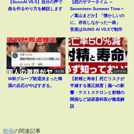
【SunoAI V5.5】自分の声で
【恋のサマータイム ～
曲を作るやり方を解説します
Seventeen Summer Time～
／葉山まどか】「懐かしいの
に、存在しなかった一曲」
音楽はSUNO AI V5.5で制作
未分類
おすすめ
W杯グループ敗退決まった韓
【射精と寿命】死亡リスクが
国の反応がやばすぎる。
半減する適正頻度｜脳への影
響・テストステロンと射精の
関係など泌尿器科医が徹底解
説
映画
の関連記事