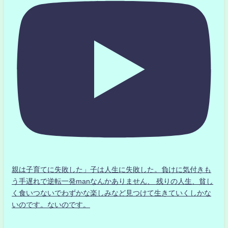
親は子育てに失敗した」子は人生に失敗した。負けに気付きも
う手遅れで逆転一発manなんかありません、 残りの人生、貧し
く食いつないでわずかな楽しみなど見つけて生きていくしかな
いのです。ないのです。