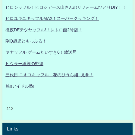
ヒロシッフル！ヒロシデース山さんのリフォームひとりDIY！！
ヒロユキユキッフルMAX！スーパークッキング！
徹夜DEテツヤッフル!！レトロ館2号店！
剛Q超児ともっふる！
ヤナッフル ゲームだいすき6！放送局
ヒウラー総統の野望
三代目 ユキユキッフル 花のひうら組! 見参！
魁!!アイドル塾!
t112
Links