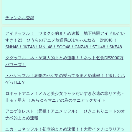
チャンネル登録
アイドッフル！ ワタクシ的まとめ速報 地下格闘アイドルだい
すき！23 ひうらのアニメ放送局101ちゃんねる BNK48 ！
SNH48！JKT48！MNL48！SGO48！GNZ48！STU48！SKE48
タダッフル！ネトゲ廃人的まとめ速報！！ネット乞食DE2000万
パワーズ！
・ハゲッフル！哀愁のハゲ男の髪ってるまとめ速報！！激しくハ
ゲっTEL？
ロボットアニメ！メカと美少女キャラだいすき永遠の非リア充・
非モテ星人 ！あらゆるマニアの為のマニアックサイト
アニゲタレスト（元祖！アニメッフル） ひきこもりニートのオ
ナベ的まとめ速報
ユカ・ヨネッフル！初老的まとめ速報！！大帝イタチにラリアッ