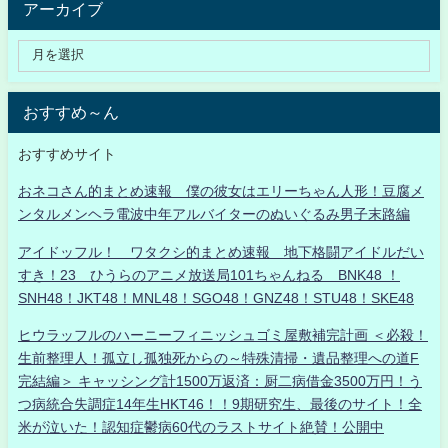
アーカイブ
おすすめ～ん
おすすめサイト
おネコさん的まとめ速報 僕の彼女はエリーちゃん人形！豆腐メ
ンタルメンヘラ電波中年アルバイターのぬいぐるみ男子末路編
アイドッフル！ ワタクシ的まとめ速報 地下格闘アイドルだい
すき！23 ひうらのアニメ放送局101ちゃんねる BNK48 ！
SNH48！JKT48！MNL48！SGO48！GNZ48！STU48！SKE48
ヒウラッフルのハーニーフィニッシュゴミ屋敷補完計画 ＜必殺！
生前整理人！孤立し孤独死からの～特殊清掃・遺品整理への道F
完結編＞ キャッシング計1500万返済：厨二病借金3500万円！う
つ病統合失調症14年生HKT46！！9期研究生、最後のサイト！全
米が泣いた！認知症鬱病60代のラストサイト絶賛！公開中