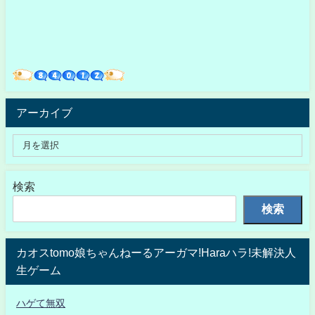
アーカイブ
検索
検索
カオスtomo娘ちゃんねーるアーガマ!Haraハラ!未解決人
生ゲーム
ハゲて無双