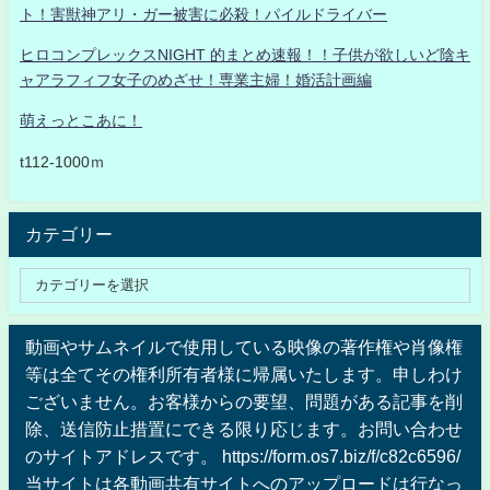
ト！害獣神アリ・ガー被害に必殺！パイルドライバー
ヒロコンプレックスNIGHT 的まとめ速報！！子供が欲しいど陰キ
ャアラフィフ女子のめざせ！専業主婦！婚活計画編
萌えっとこあに！
t112-1000ｍ
カテゴリー
動画やサムネイルで使用している映像の著作権や肖像権
等は全てその権利所有者様に帰属いたします。申しわけ
ございません。お客様からの要望、問題がある記事を削
除、送信防止措置にできる限り応じます。お問い合わせ
のサイトアドレスです。 https://form.os7.biz/f/c82c6596/
当サイトは各動画共有サイトへのアップロードは行なっ