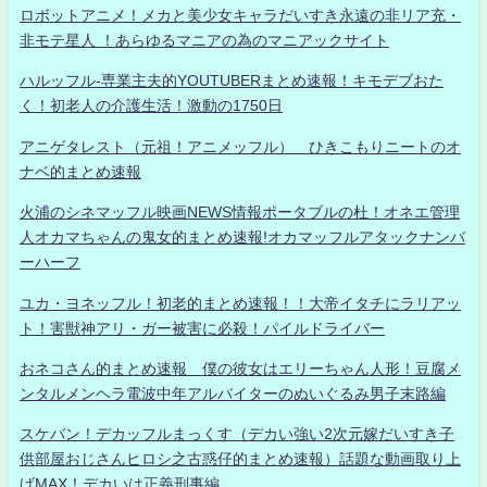
ロボットアニメ！メカと美少女キャラだいすき永遠の非リア充・
非モテ星人 ！あらゆるマニアの為のマニアックサイト
ハルッフル-専業主夫的YOUTUBERまとめ速報！キモデブおた
く！初老人の介護生活！激動の1750日
アニゲタレスト（元祖！アニメッフル） ひきこもりニートのオ
ナベ的まとめ速報
火浦のシネマッフル映画NEWS情報ポータブルの杜！オネエ管理
人オカマちゃんの鬼女的まとめ速報!オカマッフルアタックナンバ
ーハーフ
ユカ・ヨネッフル！初老的まとめ速報！！大帝イタチにラリアッ
ト！害獣神アリ・ガー被害に必殺！パイルドライバー
おネコさん的まとめ速報 僕の彼女はエリーちゃん人形！豆腐メ
ンタルメンヘラ電波中年アルバイターのぬいぐるみ男子末路編
スケバン！デカッフルまっくす（デカい強い2次元嫁だいすき子
供部屋おじさんヒロシ之古惑仔的まとめ速報）話題な動画取り上
げMAX！デカいは正義刑事編