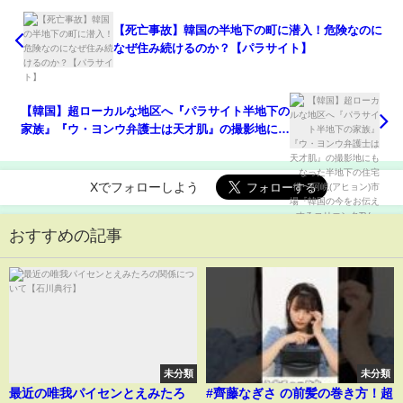
【死亡事故】韓国の半地下の町に潜入！危険なのに
なぜ住み続けるのか？【パラサイト】
【韓国】超ローカルな地区へ『パラサイト半地下の
家族』『ウ・ヨンウ弁護士は天才肌』の撮影地にも
なった半地下の住宅街〜阿峴(アヒョン)市場『韓国
の今をお伝えするコリエンタTV』と韓国を歩く
Xでフォローしよう
おすすめの記事
未分類
未分類
最近の唯我パイセンとえみたろ
#齊藤なぎさ の前髪の巻き方！超