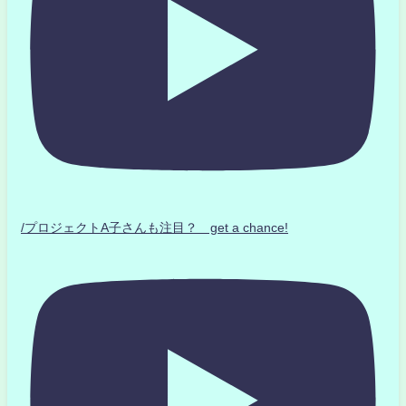
/プロジェクトA子さんも注目？ get a chance!