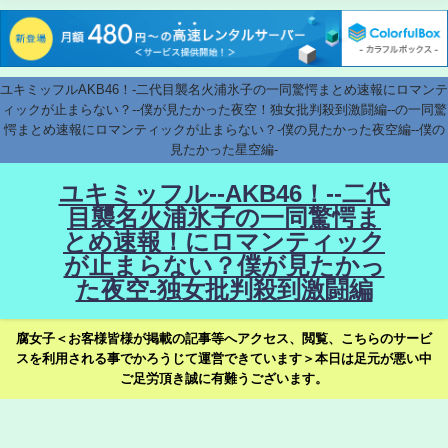
ユキミッフルAKB46！-二代目襲名火浦氷子の一同驚愕まとめ速報にロマンテ
ィックが止まらない？--僕が見たかった夜空！独女批判殺到激闘編--の一同驚
愕まとめ速報にロマンティックが止まらない？-僕の見たかった夜空編--僕の
見たかった星空編-
ユキミッフル--AKB46！--二代
目襲名火浦氷子の一同驚愕ま
とめ速報！にロマンティック
が止まらない？僕が見たかっ
た夜空-独女批判殺到激闘編
腐女子＜お客様皆様が掲載の記事等へアクセス、閲覧、こちらのサービ
スを利用される事でかろうじて運営できています＞本日は足元が悪い中
ご足労頂き誠に有難うございます。