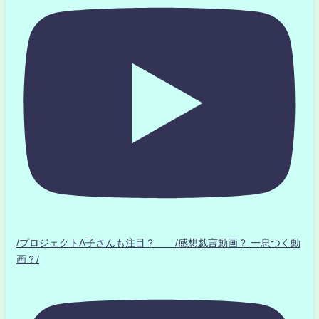
/プロジェクトA子さんも注目？ /感想戯言動画？.一息つく動
画？/