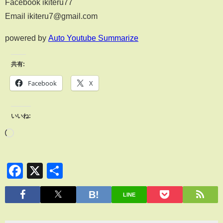
Facebook ikiteru77
Email ikiteru7@gmail.com
powered by
Auto Youtube Summarize
共有:
Facebook
X
いいね:
Facebook
X
共
有
LINE