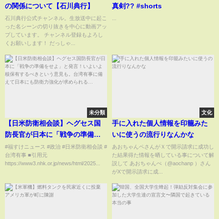
の関係について【石川典行】
真剣?? #shorts
石川典行公式チャンネル。生放送中に起こ
...
った名シーンの切り抜きを中心に動画アッ
プしています。 チャンネル登録もよろし
くお願いします！ だっしゃ...
未分類
文化
【日米防衛相会談】ヘグセス国
手に入れた個人情報を印籠みた
防長官が日本に「戦争の準備を
いに使うの流行りなんかな
せよ」と発言！いよいよ核保有
#福すけニュース #政治 #日米防衛相会談 #
あおちゃんペさんがＸで開示請求に成功し
台湾有事 ■引用元
た結果得た情報を晒している事について解
するべきという意見も。台湾有
https://www3.nhk.or.jp/news/html/2025...
説して あおちゃんぺ（@aochanp ）さん
事に備えて日本にも防衛力強化
がXで開示請求に成...
が求められる…