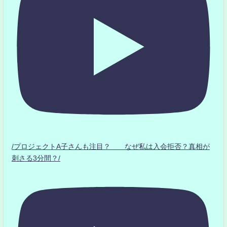
/プロジェクトA子さんも注目？ なぜ私は入会拒否？真相が
刺さる3分間？/