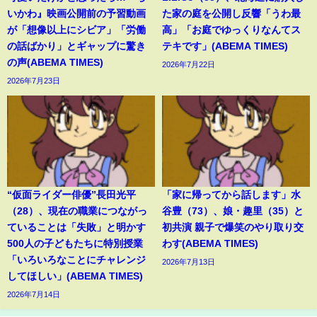
いかわ』映画公開前の予習動画
た家の庭を公開し反響「うわ最
が「想像以上にシビア」「労働
高」「お庭でゆっくりなんてス
の話ばかり」とギャップに驚き
テキです」(ABEMA TIMES)
の声(ABEMA TIMES)
2026年7月22日
2026年7月23日
“仮面ライダー俳優”長田光平
「家に帰ってから話します」水
（28）、現在の職業につながっ
谷豊（73）、娘・趣里（35）と
ていることは「失敗」と明かす
初共演 親子で爆笑のやり取り交
500人の子どもたちに特別授業
わす(ABEMA TIMES)
「いろいろなことにチャレンジ
2026年7月13日
してほしい」(ABEMA TIMES)
2026年7月14日