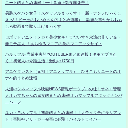
ニート的まとめ速報！一生童貞上等夜露死苦！
男装スケバン女子！スケッフルまっくす！（新・ナンノひゃくし
きっ!！ビー玉のおいぬさん的まとめ速報） 話題な事件からおも
しろ動画まで取り上げまっくす
ロボットアニメ！メカと美少女キャラだいすき永遠の非リア充・
非モテ星人 ！あらゆるマニアの為のマニアックサイト
ハルッフル-専業主夫的YOUTUBERまとめ速報！キモデブおた
く！初老人の介護生活！激動の1750日
アニゲタレスト（元祖！アニメッフル） ひきこもりニートのオ
ナベ的まとめ速報
火浦のシネマッフル映画NEWS情報ポータブルの杜！オネエ管理
人オカマちゃんの鬼女的まとめ速報!オカマッフルアタックナンバ
ーハーフ
ユカ・ヨネッフル！初老的まとめ速報！！大帝イタチにラリアッ
ト！害獣神アリ・ガー被害に必殺！パイルドライバー