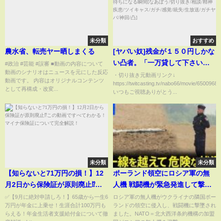
未分類
おすすめ
農水省、転売ヤー晒しまくる
[ヤバい奴]残金が１５０円しかな
い凸者。「一万貸して下さい」
#政治 #芸能 #誤審 ■動画の内容について
動画のシナリオはニュースを元にした反応
相談凸待ちが金貸し凸待ちにな
・切り抜き元動画リンク↓
動画です。 内容はオリジナルコンテンツ
https://twitcasting.tv/nabo66/movie/6500968
る瞬間[なあぼう/切り抜き/相談/
として再構成・改変...
いつもご視聴ありがとう...
精神疾患/ツイキャス/ガチ/感覚/
統失/生放送/ガチヤバ/神回/凸]
未分類
未分類
【知らないと71万円の損！】12
ポーランド領空にロシア軍の無
月2日から保険証が原則廃止⁉こ
人機 戦闘機が緊急発進して撃
の動画ですべてわかる！マイナ
墜 トゥスク首相「一線を越えて
✅【9月に絶対申請しろ！】65歳から一生6
ロシア軍の無人機がウクライナの隣国ポー
万円が年金に上乗せ！生涯合計100万円も
ランドの領空に侵入し、戦闘機に撃墜され
保険証について完全解説！
危険な状況」 NATO加盟国で迎
らえる！年金生活者支援給付金について徹
ました。NATO＝北大西洋条約機構の加盟
撃は初めて｜TBS NEWS DIG