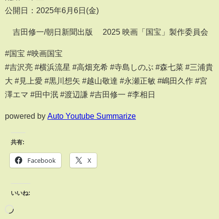
公開日：2025年6月6日(金)
©吉田修一/朝日新聞出版 ©2025 映画「国宝」製作委員会
#国宝 #映画国宝
#吉沢亮 #横浜流星 #高畑充希 #寺島しのぶ #森七菜 #三浦貴
大 #見上愛 #黒川想矢 #越山敬達 #永瀬正敏 #嶋田久作 #宮
澤エマ #田中泯 #渡辺謙 #吉田修一 #李相日
powered by
Auto Youtube Summarize
共有:
Facebook
X
いいね: