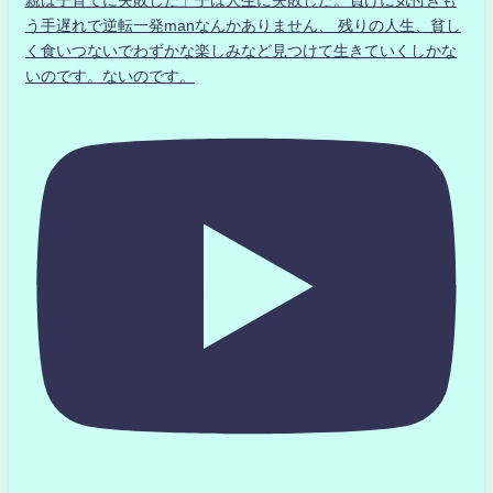
親は子育てに失敗した」子は人生に失敗した。負けに気付きも
う手遅れで逆転一発manなんかありません、 残りの人生、貧し
く食いつないでわずかな楽しみなど見つけて生きていくしかな
いのです。ないのです。