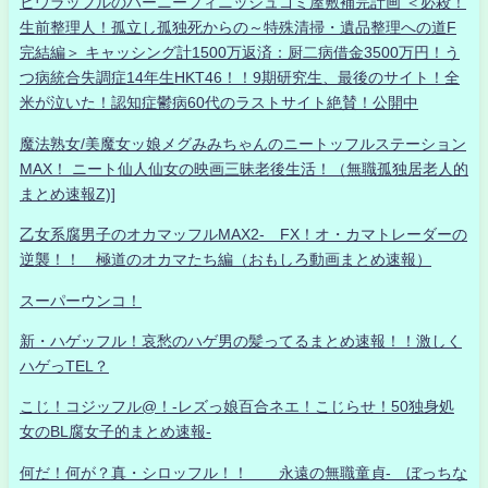
ヒウラッフルのハーニーフィニッシュゴミ屋敷補完計画 ＜必殺！
生前整理人！孤立し孤独死からの～特殊清掃・遺品整理への道F
完結編＞ キャッシング計1500万返済：厨二病借金3500万円！う
つ病統合失調症14年生HKT46！！9期研究生、最後のサイト！全
米が泣いた！認知症鬱病60代のラストサイト絶賛！公開中
魔法熟女/美魔女ッ娘メグみみちゃんのニートッフルステーション
MAX！ ニート仙人仙女の映画三昧老後生活！（無職孤独居老人的
まとめ速報Z)]
乙女系腐男子のオカマッフルMAX2- FX！オ・カマトレーダーの
逆襲！！ 極道のオカマたち編（おもしろ動画まとめ速報）
スーパーウンコ！
新・ハゲッフル！哀愁のハゲ男の髪ってるまとめ速報！！激しく
ハゲっTEL？
こじ！コジッフル@！-レズっ娘百合ネエ！こじらせ！50独身処
女のBL腐女子的まとめ速報-
何だ！何が？真・シロッフル！！ 永遠の無職童貞- ぼっちな