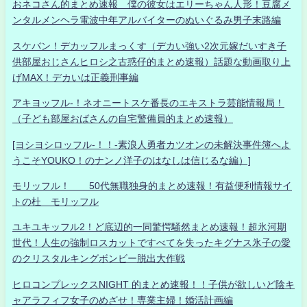
おネコさん的まとめ速報 僕の彼女はエリーちゃん人形！豆腐メ
ンタルメンヘラ電波中年アルバイターのぬいぐるみ男子末路編
スケバン！デカッフルまっくす（デカい強い2次元嫁だいすき子
供部屋おじさんヒロシ之古惑仔的まとめ速報）話題な動画取り上
げMAX！デカいは正義刑事編
アキヨッフル-！ネオニートスケ番長のエキストラ芸能情報局！
（子ども部屋おばさんの自宅警備員的まとめ速報）
[ヨシヨシロッフル-！！-素浪人勇者カツオンの未解決事件簿へよ
うこそYOUKO！のナンノ洋子のはなしは信じるな編）]
モリッフル！ 50代無職独身的まとめ速報！有益便利情報サイ
トの杜 モリッフル
ユキユキッフル2！ど底辺的一同驚愕騒然まとめ速報！超氷河期
世代！人生の強制ロスカットですべてを失ったキグナス氷子の愛
のクリスタルキングボンビー脱出大作戦
ヒロコンプレックスNIGHT 的まとめ速報！！子供が欲しいど陰キ
ャアラフィフ女子のめざせ！専業主婦！婚活計画編