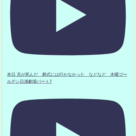
本日 兄が死んだ 葬式には行かなかった などなど 木曜ゴー
ルデン日浦劇場パート7