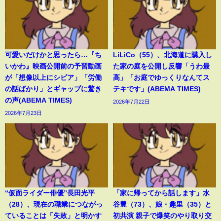
可愛いだけかと思ったら…『ち
LiLiCo（55）、北海道に購入し
いかわ』映画公開前の予習動画
た家の庭を公開し反響「うわ最
が「想像以上にシビア」「労働
高」「お庭でゆっくりなんてス
の話ばかり」とギャップに驚き
テキです」(ABEMA TIMES)
の声(ABEMA TIMES)
2026年7月22日
2026年7月23日
“仮面ライダー俳優”長田光平
「家に帰ってから話します」水
（28）、現在の職業につながっ
谷豊（73）、娘・趣里（35）と
ていることは「失敗」と明かす
初共演 親子で爆笑のやり取り交