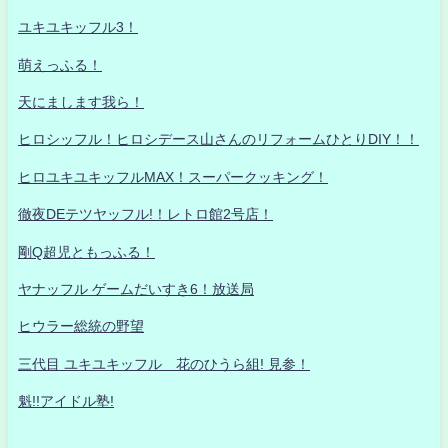
ユキユキッフル3！
萌えっふる！
天にまします我ら！
ヒロシッフル！ヒロシデース山さんのリフォームひとりDIY！！
ヒロユキユキッフルMAX！スーパークッキング！
徹夜DEテツヤッフル!！レトロ館2号店！
剛Q超児ともっふる！
ヤナッフル ゲームだいすき6！放送局
ヒウラー総統の野望
三代目 ユキユキッフル 花のひうら組! 見参！
魁!!アイドル塾!