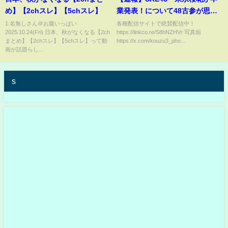
め】【2chスレ】【5chスレ】
業発表！について48古参が思う
こと【SKE48】
1:名無しさん＠お腹いっぱい
各種配信サイトで絶賛配信中！
2025.10.24(Fri) 日本、秋がなくなる【2ch
https://linkco.re/S8hNZHVr 写真垢
まとめ】【2chスレ】【5chスレ】って動
https://x.com/kouzu3_pho...
画が話題らし...
s