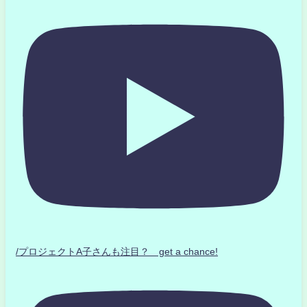
/プロジェクトA子さんも注目？ get a chance!