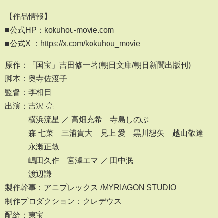
【作品情報】
■公式HP：kokuhou-movie.com
■公式X ：https://x.com/kokuhou_movie
原作：「国宝」吉田修一著(朝日文庫/朝日新聞出版刊)
脚本：奥寺佐渡子
監督：李相日
出演：吉沢 亮
横浜流星 ／ 高畑充希 寺島しのぶ
森 七菜 三浦貴大 見上 愛 黒川想矢 越山敬達
永瀬正敏
嶋田久作 宮澤エマ ／ 田中泯
渡辺謙
製作幹事：アニプレックス /MYRIAGON STUDIO
制作プロダクション：クレデウス
配給：東宝