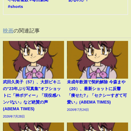
#shorts
映画
の関連記事
武田久美子（57）、大胆ビキニ
未成年飲酒で契約解除 今森まや
の“23年ぶり写真集”オフショッ
（20）、最新ショットに反響
トに「神ボディー」「現役感ハ
「痩せた?」「セクシーすぎて可
ンパない」など絶賛の声
愛い」(ABEMA TIMES)
(ABEMA TIMES)
2026年7月24日
2026年7月28日