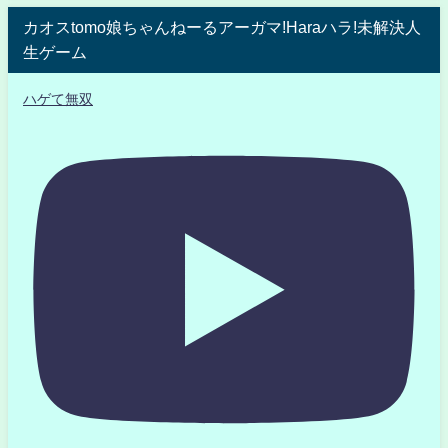
カオスtomo娘ちゃんねーるアーガマ!Haraハラ!未解決人
生ゲーム
ハゲて無双