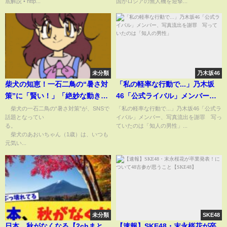
底解説 • http...
国がロシアの無人機を迎撃...
未分類
乃木坂46
柴犬の知恵！一石二鳥の“暑さ対
「私の軽率な行動で...」乃木坂
策”に「賢い！」「絶妙な動きw
46「公式ライバル」メンバー、
w」と反響(ABEMA TIMES)
写真流出を謝罪 写っていたの
柴犬の一石二鳥の“暑さ対策”が、SNSで
「私の軽率な行動で...」乃木坂46「公式ラ
話題となってい
イバル」メンバー、写真流出を謝罪 写っ
は「知人の男性」
る。
ていたのは「知人の男性」...
柴犬のあおいちゃん（1歳）は、いつも
元気い...
未分類
SKE48
日本、秋がなくなる【2chまと
【速報】SKE48・末永桜花が卒