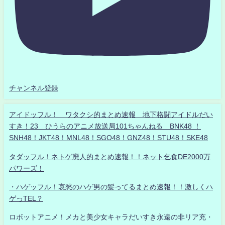
チャンネル登録
アイドッフル！ ワタクシ的まとめ速報 地下格闘アイドルだい
すき！23 ひうらのアニメ放送局101ちゃんねる BNK48 ！
SNH48！JKT48！MNL48！SGO48！GNZ48！STU48！SKE48
タダッフル！ネトゲ廃人的まとめ速報！！ネット乞食DE2000万
パワーズ！
・ハゲッフル！哀愁のハゲ男の髪ってるまとめ速報！！激しくハ
ゲっTEL？
ロボットアニメ！メカと美少女キャラだいすき永遠の非リア充・