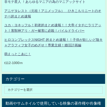
非モテ星人 ！あらゆるマニアの為のマニアックサイト
アニゲタレスト（元祖！アニメッフル） ひきこもりニートのオ
ナベ的まとめ速報
ユカ・ヨネッフル！初老的まとめ速報！！大帝イタチにラリアッ
ト！害獣神アリ・ガー被害に必殺！パイルドライバー
ヒロコンプレックスNIGHT 的まとめ速報！！子供が欲しいど陰キ
ャアラフィフ女子のめざせ！専業主婦！婚活計画編
萌えっとこあに！
t112-1000ｍ
カテゴリー
動画やサムネイルで使用している映像の著作権や肖像権