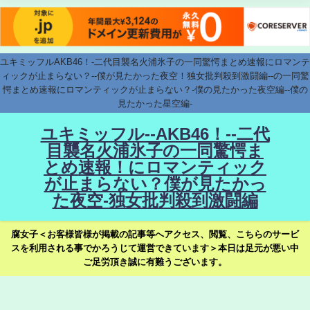
ユキミッフルAKB46！-二代目襲名火浦氷子の一同驚愕まとめ速報にロマンテ
ィックが止まらない？--僕が見たかった夜空！独女批判殺到激闘編--の一同驚
愕まとめ速報にロマンティックが止まらない？-僕の見たかった夜空編--僕の
見たかった星空編-
ユキミッフル--AKB46！--二代
目襲名火浦氷子の一同驚愕ま
とめ速報！にロマンティック
が止まらない？僕が見たかっ
た夜空-独女批判殺到激闘編
腐女子＜お客様皆様が掲載の記事等へアクセス、閲覧、こちらのサービ
スを利用される事でかろうじて運営できています＞本日は足元が悪い中
ご足労頂き誠に有難うございます。