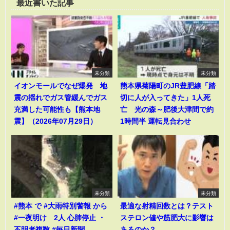
最近書いた記事
未分類
未分類
イオンモールでなぜ爆発 地
熊本県菊陽町のJR豊肥線「踏
震の揺れでガス管緩んでガス
切に人が入ってきた」1人死
充満した可能性も【熊本地
亡 光の森～肥後大津間で約
震】（2026年07月29日）
1時間半 運転見合わせ
未分類
未分類
#熊本 で #大雨特別警報 から
最適な射精回数とは？テスト
#一夜明け 2人 心肺停止 ・
ステロン値や筋肥大に影響は
不明者複数 #毎日新聞
あるのか？