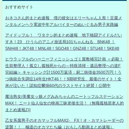
おすすめサイト
おネコさん的まとめ速報 僕の彼女はエリーちゃん人形！豆腐メ
ンタルメンヘラ電波中年アルバイターのぬいぐるみ男子末路編
アイドッフル！ ワタクシ的まとめ速報 地下格闘アイドルだい
すき！23 ひうらのアニメ放送局101ちゃんねる BNK48 ！
SNH48！JKT48！MNL48！SGO48！GNZ48！STU48！SKE48
ヒウラッフルのハーニーフィニッシュゴミ屋敷補完計画 ＜必殺！
生前整理人！孤立し孤独死からの～特殊清掃・遺品整理への道F
完結編＞ キャッシング計1500万返済：厨二病借金3500万円！う
つ病統合失調症14年生HKT46！！9期研究生、最後のサイト！全
米が泣いた！認知症鬱病60代のラストサイト絶賛！公開中
魔法熟女/美魔女ッ娘メグみみちゃんのニートッフルステーション
MAX！ ニート仙人仙女の映画三昧老後生活！（無職孤独居老人的
まとめ速報Z)]
乙女系腐男子のオカマッフルMAX2- FX！オ・カマトレーダーの
逆襲！！ 極道のオカマたち編（おもしろ動画まとめ速報）