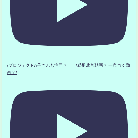
/プロジェクトA子さんも注目？ /感想戯言動画？.一息つく動
画？/