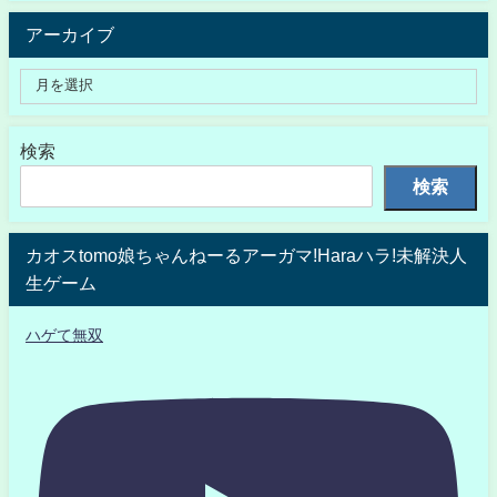
アーカイブ
検索
検索
カオスtomo娘ちゃんねーるアーガマ!Haraハラ!未解決人
生ゲーム
ハゲて無双