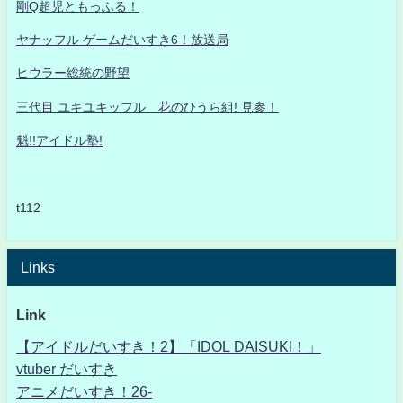
剛Q超児ともっふる！
ヤナッフル ゲームだいすき6！放送局
ヒウラー総統の野望
三代目 ユキユキッフル 花のひうら組! 見参！
魁!!アイドル塾!
t112
Links
Link
【アイドルだいすき！2】「IDOL DAISUKI！」
vtuber だいすき
アニメだいすき！26-