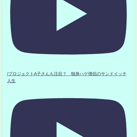
/プロジェクトA子さんも注目？ 独身ハゲ僧侶のサンドイッチ
人生