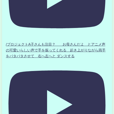
/プロジェクトA子さんも注目？ お母さんだよ とアニメ声
の可愛いらしい声で手を振ってくれる 起き上がりながら両手
をパタパタさせて 右へ左へと ダンスする