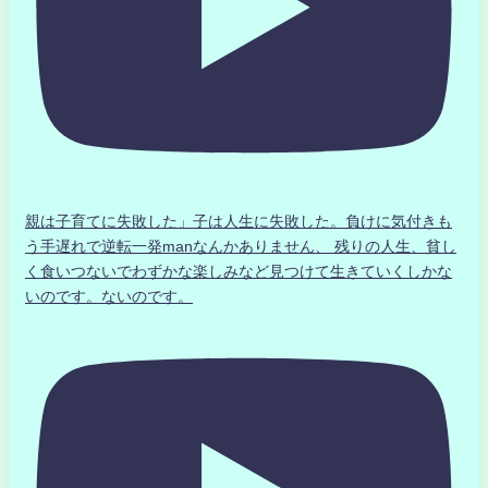
親は子育てに失敗した」子は人生に失敗した。負けに気付きも
う手遅れで逆転一発manなんかありません、 残りの人生、貧し
く食いつないでわずかな楽しみなど見つけて生きていくしかな
いのです。ないのです。