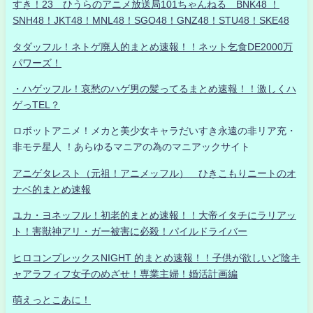
すき！23 ひうらのアニメ放送局101ちゃんねる BNK48 ！
SNH48！JKT48！MNL48！SGO48！GNZ48！STU48！SKE48
タダッフル！ネトゲ廃人的まとめ速報！！ネット乞食DE2000万
パワーズ！
・ハゲッフル！哀愁のハゲ男の髪ってるまとめ速報！！激しくハ
ゲっTEL？
ロボットアニメ！メカと美少女キャラだいすき永遠の非リア充・
非モテ星人 ！あらゆるマニアの為のマニアックサイト
アニゲタレスト（元祖！アニメッフル） ひきこもりニートのオ
ナベ的まとめ速報
ユカ・ヨネッフル！初老的まとめ速報！！大帝イタチにラリアッ
ト！害獣神アリ・ガー被害に必殺！パイルドライバー
ヒロコンプレックスNIGHT 的まとめ速報！！子供が欲しいど陰キ
ャアラフィフ女子のめざせ！専業主婦！婚活計画編
萌えっとこあに！