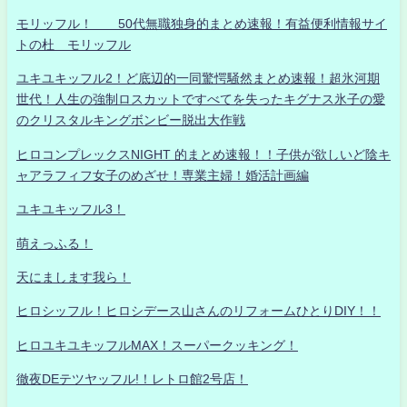
モリッフル！ 50代無職独身的まとめ速報！有益便利情報サイ
トの杜 モリッフル
ユキユキッフル2！ど底辺的一同驚愕騒然まとめ速報！超氷河期
世代！人生の強制ロスカットですべてを失ったキグナス氷子の愛
のクリスタルキングボンビー脱出大作戦
ヒロコンプレックスNIGHT 的まとめ速報！！子供が欲しいど陰キ
ャアラフィフ女子のめざせ！専業主婦！婚活計画編
ユキユキッフル3！
萌えっふる！
天にまします我ら！
ヒロシッフル！ヒロシデース山さんのリフォームひとりDIY！！
ヒロユキユキッフルMAX！スーパークッキング！
徹夜DEテツヤッフル!！レトロ館2号店！