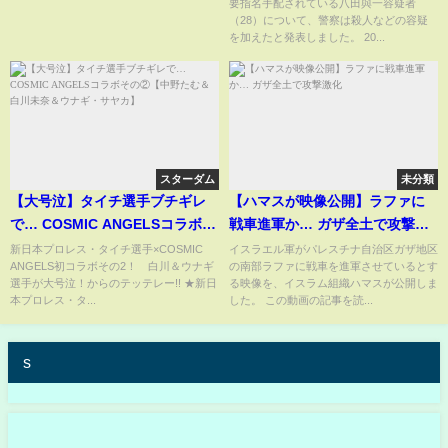
要指名手配されている八田與一容疑者
TBS NEWS DIG
（28）について、警察は殺人などの容疑
を加えたと発表しました。 20...
スターダム
未分類
【大号泣】タイチ選手ブチギレ
【ハマスが映像公開】ラファに
で… COSMIC ANGELSコラボそ
戦車進軍か… ガザ全土で攻撃激
の②【中野たむ＆白川未奈＆ウ
化
新日本プロレス・タイチ選手×COSMIC
イスラエル軍がパレスチナ自治区ガザ地区
ANGELS初コラボその2！ 白川＆ウナギ
の南部ラファに戦車を進軍させているとす
ナギ・サヤカ】
選手が大号泣！からのテッテレー!! ★新日
る映像を、イスラム組織ハマスが公開しま
本プロレス・タ...
した。 この動画の記事を読...
s