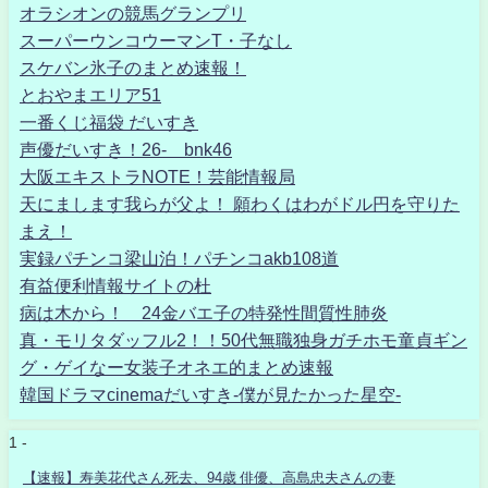
オラシオンの競馬グランプリ
スーパーウンコウーマンT・子なし
スケバン氷子のまとめ速報！
とおやまエリア51
一番くじ福袋 だいすき
声優だいすき！26- bnk46
大阪エキストラNOTE！芸能情報局
天にまします我らが父よ！ 願わくはわがドル円を守りた
まえ！
実録パチンコ梁山泊！パチンコakb108道
有益便利情報サイトの杜
病は木から！ 24金バエ子の特発性間質性肺炎
真・モリタダッフル2！！50代無職独身ガチホモ童貞ギン
グ・ゲイなー女装子オネエ的まとめ速報
韓国ドラマcinemaだいすき-僕が見たかった星空-
1 -
【速報】寿美花代さん死去、94歳 俳優、高島忠夫さんの妻