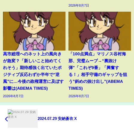
2026年8月7日
高市総理へのネット上の風向き
「100点満点」マリノス谷村海
が急変？「新しいこと始めてく
那、完璧ムーブ→“裏抜け
れそう」期待感強く出ていたポ
弾”「これぞ9番」「興奮す
ジティブ反応わずか半年で“逆
る！」相手守備のギャップを狙
風”に…今後の政権運営に及ぼす
う”斜めの抜け出し”(ABEMA
影響は(ABEMA TIMES)
TIMES)
2026年8月7日
2026年8月7日
2024.07.29 安納蒼衣 X