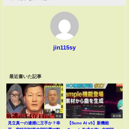
jin115sy
最近書いた記事
社会
未分類
見立真一の逮捕に王手か？幸
【Suno AI v5】新機能