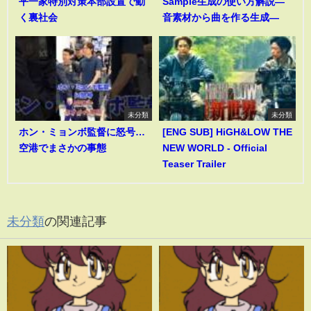
平一家特別対策本部設置で動
Sample生成の使い方解説―
く裏社会
音素材から曲を作る生成―
未分類
未分類
ホン・ミョンボ監督に怒号…
[ENG SUB] HiGH&LOW THE
空港でまさかの事態
NEW WORLD - Official
Teaser Trailer
未分類
の関連記事