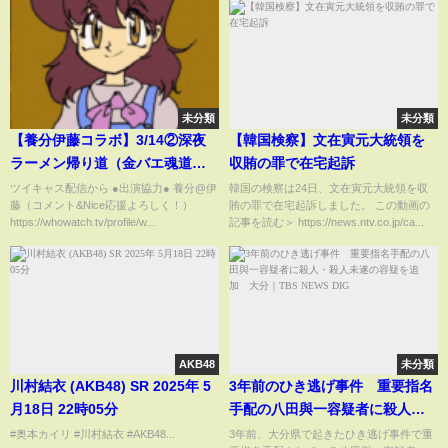
未分類
未分類
【養分伊藤コラボ】3/14②深夜
【韓国検察】文在寅元大統領を
ラーメン帰り道（金バエ魂道組
収賄の罪で在宅起訴
長まさやん）
ツイキャス配信から ●出演協力● 養分@伊
韓国の検察は24日、文在寅元大統領を収
藤（コメント&Nice応援よろしく！）
賄の罪で在宅起訴しました。 この動画の
https://whowatch.tv/profile/w...
記事を読む＞ https://news.ntv.co.jp/ca...
AKB48
未分類
川村結衣 (AKB48) SR 2025年 5
3年前のひき逃げ事件 重要指名
月18日 22時05分
手配の八田與一容疑者に殺人・
殺人未遂の容疑を追加 大分｜
#奥本カイリ #川村結衣 #AKB48...
3年前、大分県で起きたひき逃げ事件で重