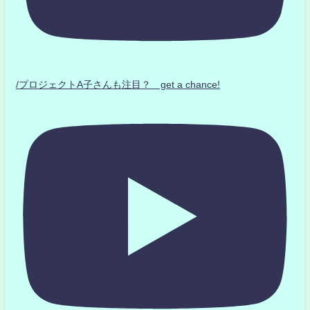
/プロジェクトA子さんも注目？ get a chance!