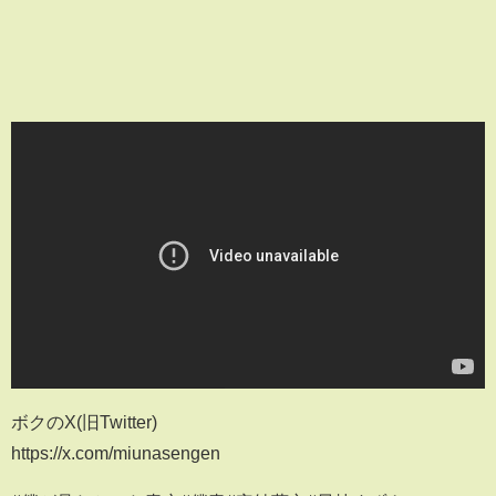
ボクのX(旧Twitter)
https://x.com/miunasengen