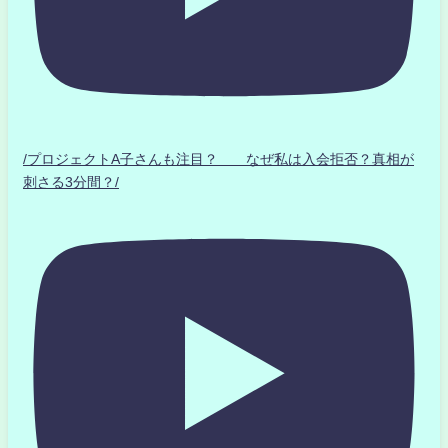
/プロジェクトA子さんも注目？ なぜ私は入会拒否？真相が
刺さる3分間？/