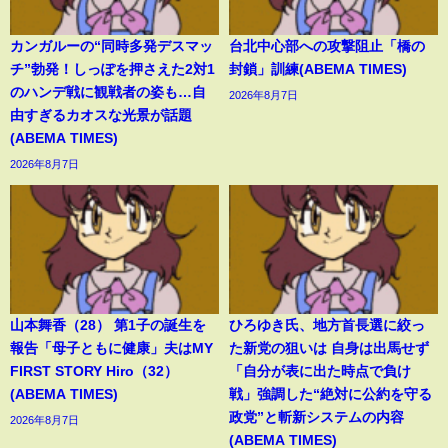
カンガルーの“同時多発デスマッ
台北中心部への攻撃阻止「橋の
チ”勃発！しっぽを押さえた2対1
封鎖」訓練(ABEMA TIMES)
のハンデ戦に観戦者の姿も…自
2026年8月7日
由すぎるカオスな光景が話題
(ABEMA TIMES)
2026年8月7日
山本舞香（28） 第1子の誕生を
ひろゆき氏、地方首長選に絞っ
報告「母子ともに健康」夫はMY
た新党の狙いは 自身は出馬せず
FIRST STORY Hiro（32）
「自分が表に出た時点で負け
(ABEMA TIMES)
戦」強調した“絶対に公約を守る
政党”と斬新システムの内容
2026年8月7日
(ABEMA TIMES)