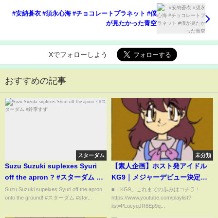
#安納蒼衣 #須永心海 #チョコレートプラネット #僕
が見たかった青空
Xでフォローしよう
おすすめの記事
スターダム
未分類
Suzu Suzuki suplexes Syuri
【素人企画】ホスト発アイドル
off the apron ? #スターダム #
KG9｜メジャーデビュー決定も
鈴季すず
歌舞伎町の反応は…
Suzu Suzuki supelxes Syuri off the apron
■「KG9」これまでの歩みはコチラ！
onto the ground! #スターダム #star...
https://www.youtube.com/playlist?
list=PLocyqJR6Ep9q...