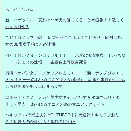
スーパーウンコ！
新・ハゲッフル！哀愁のハゲ男の髪ってるまとめ速報！！激しく
ハゲっTEL？
こじ！コジッフル@！-レズっ娘百合ネエ！こじらせ！50独身処
女のBL腐女子的まとめ速報-
何だ！何が？真・シロッフル！！ 永遠の無職童貞- ぼっちな
ニート的まとめ速報！一生童貞上等夜露死苦！
男装スケバン女子！スケッフルまっくす！（新・ナンノひゃくし
きっ!！ビー玉のおいぬさん的まとめ速報） 話題な事件からおも
しろ動画まで取り上げまっくす
ロボットアニメ！メカと美少女キャラだいすき永遠の非リア充・
非モテ星人 ！あらゆるマニアの為のマニアックサイト
ハルッフル-専業主夫的YOUTUBERまとめ速報！キモデブおた
く！初老人の介護生活！激動の1750日