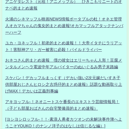
アニゲタレスト（元祖！アニメッフル） ひきこもりニートのオ
ナベ的まとめ速報
火浦のシネマッフル映画NEWS情報ポータブルの杜！オネエ管理
人オカマちゃんの鬼女的まとめ速報!オカマッフルアタックナンバ
ーハーフ
ユカ・ヨネッフル！初老的まとめ速報！！大帝イタチにラリアッ
ト！害獣神アリ・ガー被害に必殺！パイルドライバー
おネコさん的まとめ速報 僕の彼女はエリーちゃん人形！豆腐メ
ンタルメンヘラ電波中年アルバイターのぬいぐるみ男子末路編
スケバン！デカッフルまっくす（デカい強い2次元嫁だいすき子
供部屋おじさんヒロシ之古惑仔的まとめ速報）話題な動画取り上
げMAX！デカいは正義刑事編
アキヨッフル-！ネオニートスケ番長のエキストラ芸能情報局！
（子ども部屋おばさんの自宅警備員的まとめ速報）
[ヨシヨシロッフル-！！-素浪人勇者カツオンの未解決事件簿へよ
うこそYOUKO！のナンノ洋子のはなしは信じるな編）]