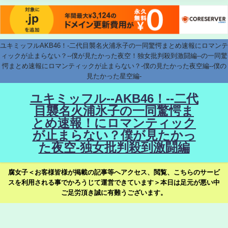
ユキミッフルAKB46！-二代目襲名火浦氷子の一同驚愕まとめ速報にロマンテ
ィックが止まらない？--僕が見たかった夜空！独女批判殺到激闘編--の一同驚
愕まとめ速報にロマンティックが止まらない？-僕の見たかった夜空編--僕の
見たかった星空編-
ユキミッフル--AKB46！--二代
目襲名火浦氷子の一同驚愕ま
とめ速報！にロマンティック
が止まらない？僕が見たかっ
た夜空-独女批判殺到激闘編
腐女子＜お客様皆様が掲載の記事等へアクセス、閲覧、こちらのサービ
スを利用される事でかろうじて運営できています＞本日は足元が悪い中
ご足労頂き誠に有難うございます。