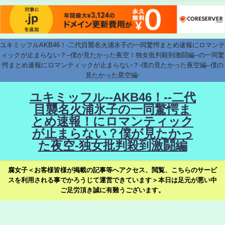
ユキミッフルAKB46！-二代目襲名火浦氷子の一同驚愕まとめ速報にロマンテ
ィックが止まらない？--僕が見たかった夜空！独女批判殺到激闘編--の一同驚
愕まとめ速報にロマンティックが止まらない？-僕の見たかった夜空編--僕の
見たかった星空編-
ユキミッフル--AKB46！--二代
目襲名火浦氷子の一同驚愕ま
とめ速報！にロマンティック
が止まらない？僕が見たかっ
た夜空-独女批判殺到激闘編
腐女子＜お客様皆様が掲載の記事等へアクセス、閲覧、こちらのサービ
スを利用される事でかろうじて運営できています＞本日は足元が悪い中
ご足労頂き誠に有難うございます。