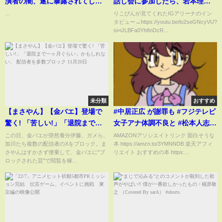
演者の闇、遂に暴露されてしま
話し会に参加したら、岩本理瑚
う…#パチンコ #パチスロ
が私が出演してる動画を見てた
...
りこぴんが見てくれたIGアリーナのイン
タビュー→https://youtu.be/lo2seGNcyVU?
#shorts #パチンコ演者
件
si=iJLBFa0Yh8nDcR...
未分類
おすすめ
【まさやん】【金バエ】登場で
#中居正広 が謝罪も #フジテレビ
驚く! 「苦しい!」「退院まで一
女子アナ体調不良と #松本人志
ヶ月ぐらい」かもしれない、 配
そしてフジエンジェル事件が秋
この日、金バエが突然養分伊藤、ガメら、
AMAZONアソシエイトリンク 面白そうな
加川たち複数の配信者のXをブロック。ま
本 https://amzn.to/3YMNNDB 楽天アフィ
信者を多数ブロック 11月20日
篠宮家とズブズブの #秋篠宮さま
さやんはすかさず便乗して、金バエに"ブ
リエイト おすすめの本 https:...
と #紀子さま も ？
ロックされた芸"で閲覧を稼...