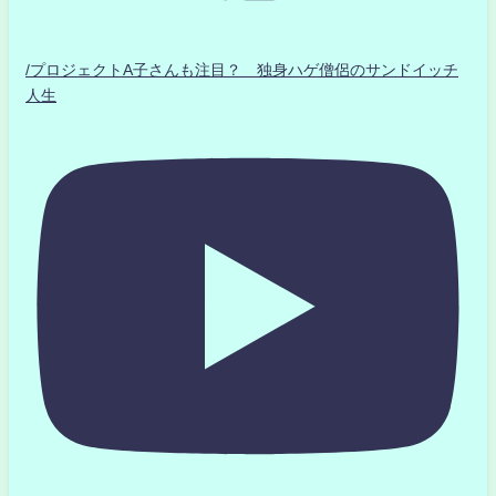
/プロジェクトA子さんも注目？ 独身ハゲ僧侶のサンドイッチ
人生