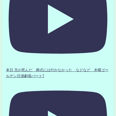
本日 兄が死んだ 葬式には行かなかった などなど 木曜ゴー
ルデン日浦劇場パート7