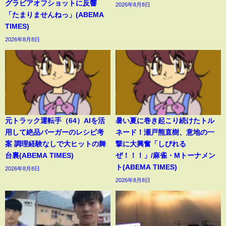
グラビアオフショットに反響
2026年8月8日
「たまりませんねっ」(ABEMA
TIMES)
2026年8月8日
元トラック運転手（64）AIを活
暑い夏に巻き起こり続けたトル
用して絶品バーガーのレシピ考
ネード！瀬戸熊直樹、意地の一
案 調理経験なしで大ヒットの舞
撃に大興奮「しびれる
台裏(ABEMA TIMES)
ぜ！！！」/麻雀・Mトーナメン
ト(ABEMA TIMES)
2026年8月8日
2026年8月8日