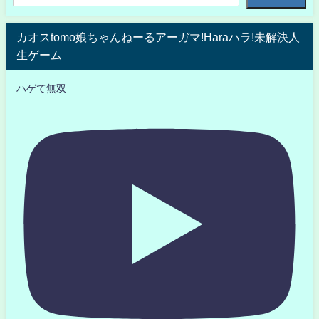
カオスtomo娘ちゃんねーるアーガマ!Haraハラ!未解決人
生ゲーム
ハゲて無双