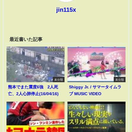
jin115x
最近書いた記事
未分類
未分類
熊本でまた震度6強 2人死
Shiggy Jr. / サマータイムラ
亡、2人心肺停止(16/04/16)
ブ MUSIC VIDEO