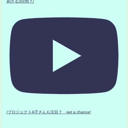
刺さる3分間？/
/プロジェクトA子さんも注目？ get a chance!