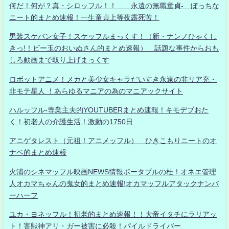
何だ！何が？真・シロッフル！！ 永遠の無職童貞- ぼっちな
ニート的まとめ速報！一生童貞上等夜露死苦！
男装スケバン女子！スケッフルまっくす！（新・ナンノひゃくし
きっ!！ビー玉のおいぬさん的まとめ速報） 話題な事件からおも
しろ動画まで取り上げまっくす
ロボットアニメ！メカと美少女キャラだいすき永遠の非リア充・
非モテ星人 ！あらゆるマニアの為のマニアックサイト
ハルッフル-専業主夫的YOUTUBERまとめ速報！キモデブおた
く！初老人の介護生活！激動の1750日
アニゲタレスト（元祖！アニメッフル） ひきこもりニートのオ
ナベ的まとめ速報
火浦のシネマッフル映画NEWS情報ポータブルの杜！オネエ管理
人オカマちゃんの鬼女的まとめ速報!オカマッフルアタックナンバ
ーハーフ
ユカ・ヨネッフル！初老的まとめ速報！！大帝イタチにラリアッ
ト！害獣神アリ・ガー被害に必殺！パイルドライバー