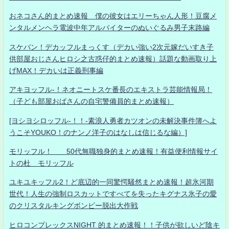
おネコさん的まとめ速報 僕の彼女はエリーちゃん人形！豆腐メ
ンタルメンヘラ電波中年アルバイターのぬいぐるみ男子末路編
スケバン！デカッフルまっくす（デカい強い2次元嫁だいすき子
供部屋おじさんヒロシ之古惑仔的まとめ速報）話題な動画取り上
げMAX！デカいは正義刑事編
アキヨッフル-！ネオニートスケ番長のエキストラ芸能情報局！
（子ども部屋おばさんの自宅警備員的まとめ速報）
[ヨシヨシロッフル-！！-素浪人勇者カツオンの未解決事件簿へよ
うこそYOUKO！のナンノ洋子のはなしは信じるな編）]
モリッフル！ 50代無職独身的まとめ速報！有益便利情報サイ
トの杜 モリッフル
ユキユキッフル2！ど底辺的一同驚愕騒然まとめ速報！超氷河期
世代！人生の強制ロスカットですべてを失ったキグナス氷子の愛
のクリスタルキングボンビー脱出大作戦
ヒロコンプレックスNIGHT 的まとめ速報！！子供が欲しいど陰キ