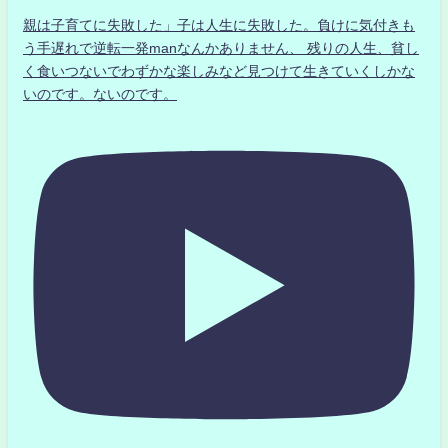
親は子育てに失敗した」子は人生に失敗した。負けに気付きも
う手遅れで逆転一発manなんかありません、 残りの人生、貧し
く食いつないでわずかな楽しみなど見つけて生きていくしかな
いのです。ないのです。