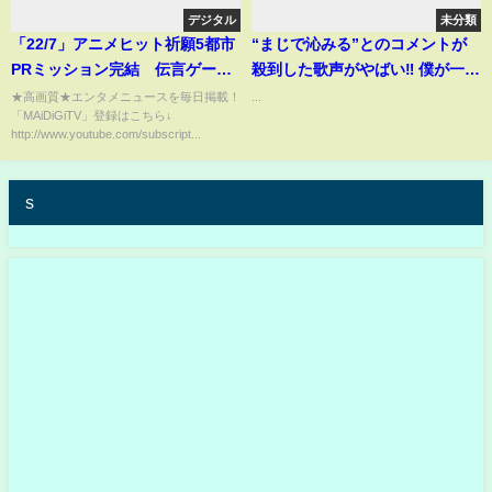
デジタル
未分類
「22/7」アニメヒット祈願5都市
“まじで沁みる”とのコメントが
PRミッション完結 伝言ゲー
殺到した歌声がやばい‼︎ 僕が一番
ム、イベントに挑戦 東京編の
欲しかったもの / 槇原敬之
★高画質★エンタメニュースを毎日掲載！
...
「MAiDiGiTV」登録はこちら↓
映像公開
（Covered By sarA） #shorts
http://www.youtube.com/subscript...
s