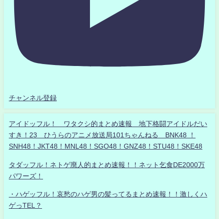
チャンネル登録
アイドッフル！ ワタクシ的まとめ速報 地下格闘アイドルだい
すき！23 ひうらのアニメ放送局101ちゃんねる BNK48 ！
SNH48！JKT48！MNL48！SGO48！GNZ48！STU48！SKE48
タダッフル！ネトゲ廃人的まとめ速報！！ネット乞食DE2000万
パワーズ！
・ハゲッフル！哀愁のハゲ男の髪ってるまとめ速報！！激しくハ
ゲっTEL？