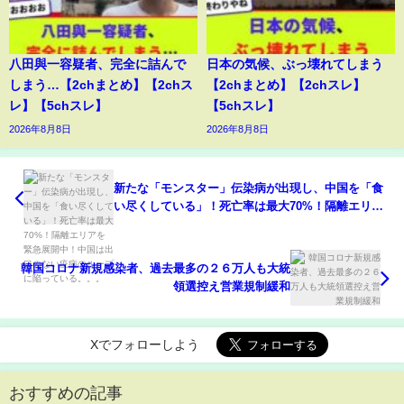
八田與一容疑者、完全に詰んで
日本の気候、ぶっ壊れてしまう
しまう…【2chまとめ】【2chス
【2chまとめ】【2chスレ】
レ】【5chスレ】
【5chスレ】
2026年8月8日
2026年8月8日
新たな「モンスター」伝染病が出現し、中国を「食
い尽くしている」！死亡率は最大70%！隔離エリア
を緊急展開中！中国は出口のない疫病のループに陥
っている。。。
韓国コロナ新規感染者、過去最多の２６万人も大統
領選控え営業規制緩和
Xでフォローしよう
おすすめの記事