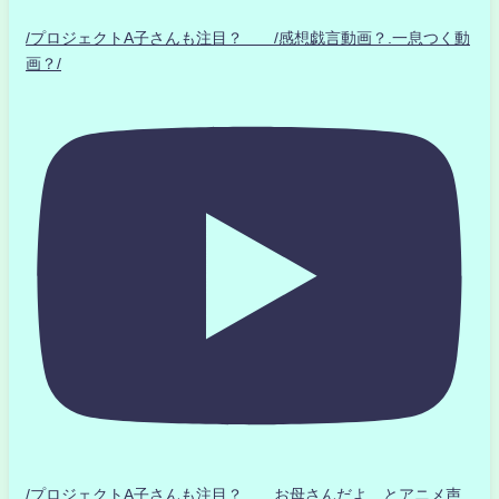
/プロジェクトA子さんも注目？ /感想戯言動画？.一息つく動
画？/
/プロジェクトA子さんも注目？ お母さんだよ とアニメ声