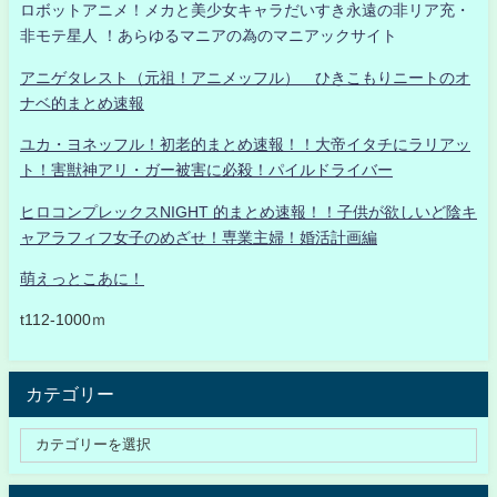
ロボットアニメ！メカと美少女キャラだいすき永遠の非リア充・
非モテ星人 ！あらゆるマニアの為のマニアックサイト
アニゲタレスト（元祖！アニメッフル） ひきこもりニートのオ
ナベ的まとめ速報
ユカ・ヨネッフル！初老的まとめ速報！！大帝イタチにラリアッ
ト！害獣神アリ・ガー被害に必殺！パイルドライバー
ヒロコンプレックスNIGHT 的まとめ速報！！子供が欲しいど陰キ
ャアラフィフ女子のめざせ！専業主婦！婚活計画編
萌えっとこあに！
t112-1000ｍ
カテゴリー