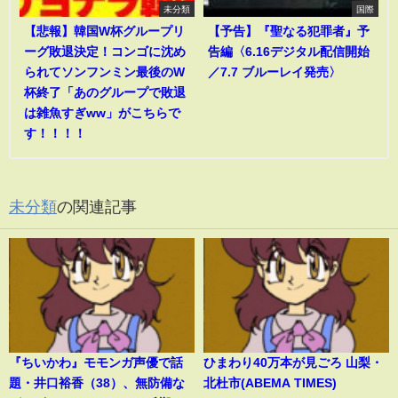
未分類
国際
【悲報】韓国W杯グループリ
【予告】『聖なる犯罪者』予
ーグ敗退決定！コンゴに沈め
告編〈6.16デジタル配信開始
られてソンフンミン最後のW
／7.7 ブルーレイ発売〉
杯終了「あのグループで敗退
は雑魚すぎww」がこちらで
す！！！！
未分類
の関連記事
『ちいかわ』モモンガ声優で話
ひまわり40万本が見ごろ 山梨・
題・井口裕香（38）、無防備な
北杜市(ABEMA TIMES)