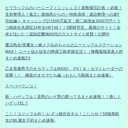
ヒウラッフルのハーニーフィニッシュゴミ屋敷補完計画 ＜必殺！
生前整理人！孤立し孤独死からの～特殊清掃・遺品整理への道F
完結編＞ キャッシング計1500万返済：厨二病借金3500万円！う
つ病統合失調症14年生HKT46！！9期研究生、最後のサイト！全
米が泣いた！認知症鬱病60代のラストサイト絶賛！公開中
魔法熟女/美魔女ッ娘メグみみちゃんのニートッフルステーション
MAX！ ニート仙人仙女の映画三昧老後生活！（無職孤独居老人的
まとめ速報Z)]
乙女系腐男子のオカマッフルMAX2- FX！オ・カマトレーダーの
逆襲！！ 極道のオカマたち編（おもしろ動画まとめ速報）
スーパーウンコ！
新・ハゲッフル！哀愁のハゲ男の髪ってるまとめ速報！！激しく
ハゲっTEL？
こじ！コジッフル@！-レズっ娘百合ネエ！こじらせ！50独身処
女のBL腐女子的まとめ速報-