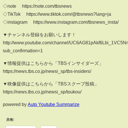
◇note https://note.com/tbsnews
◇TikTok https://www.tiktok.com/@tbsnews?lang=ja
◇instagram https://www.instagram.com/tbsnews_insta/
▼チャンネル登録をお願いします！
http://www.youtube.com/channel/UC6AG81pAkf6Lbi_1VC5
sub_confirmation=1
▼情報提供はこちらから「TBSインサイダーズ」
https://news.tbs.co.jp/newsi_sp/tbs-insiders/
▼映像提供はこちらから「TBSスクープ投稿」
https://news.tbs.co.jp/newsi_sp/toukou/
powered by
Auto Youtube Summarize
共有: