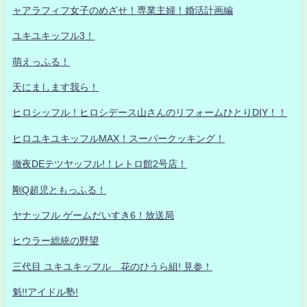
ャアラフィフ女子のめざせ！専業主婦！婚活計画編
ユキユキッフル3！
萌えっふる！
天にまします我ら！
ヒロシッフル！ヒロシデース山さんのリフォームひとりDIY！！
ヒロユキユキッフルMAX！スーパークッキング！
徹夜DEテツヤッフル!！レトロ館2号店！
剛Q超児ともっふる！
ヤナッフル ゲームだいすき6！放送局
ヒウラー総統の野望
三代目 ユキユキッフル 花のひうら組! 見参！
魁!!アイドル塾!