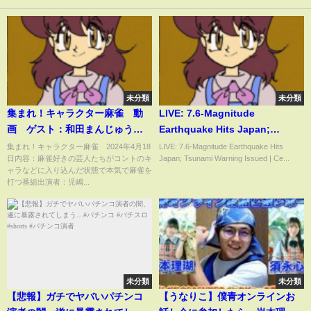
未分類
未分類
集まれ！キャラクター麻雀 動
LIVE: 7.6-Magnitude
画 ゲスト：和田まんじゅう、
Earthquake Hits Japan;
岡野陽一、松村祥維 4月18日
Tsunami Warning Issued |
集まれ！キャラクター麻雀 2024年4月18
LIVE: 7.6-Magnitude Earthquake Hits
日内容：麻雀好きの芸人たちがコントのキ
Japan; Tsunami Warning Issued | Ce...
Central Japan Earthquake |
ャラなどに入り込んだ状態で本気で麻雀を
IN18L
打つ番組出演者：児嶋...
未分類
未分類
【悲報】ガチでヤバいパチンコ
【うなりこ】僕青オンラインお