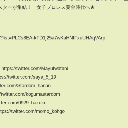
スターが集結！ 女子プロレス黄金時代へ★
list?list=PLCs8EA-kFD1j25a7wKaHNIFxuUHAqVArp
://twitter.com/MayuIwatani
twitter.com/saya_5_19
r.com/Stardom_hanan
tter.com/kogumastardom
er.com/0929_hazuki
//twitter.com/momo_kohgo