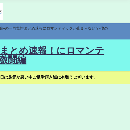
編--の一同驚愕まとめ速報にロマンティックが止まらない？-僕の
驚愕まとめ速報！にロマンテ
激闘編
日は足元が悪い中ご足労頂き誠に有難うございます。