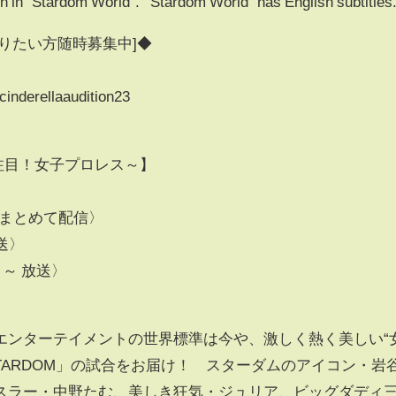
en in "Stardom World".""Stardom World" has English subtitles
りたい方随時募集中]◆
cinderellaaudition23
世界が注目！女子プロレス～】
〉
末水曜 まとめて配信〉
送〉
０～ 放送〉
エンターテイメントの世界標準は今や、激しく熱く美しい“
TARDOM」の試合をお届け！ スターダムのアイコン・岩
スラー・中野たむ、美しき狂気・ジュリア、ビッグダディ