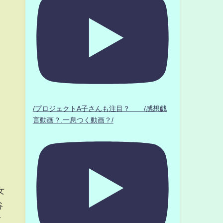
.
/プロジェクトA子さんも注目？ /感想戯
言動画？.一息つく動画？/
女
谷
三