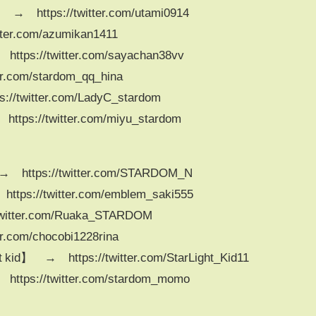
 https://twitter.com/utami0914
er.com/azumikan1411
s://twitter.com/sayachan38vv
.com/stardom_qq_hina
witter.com/LadyC_stardom
s://twitter.com/miyu_stardom
ttps://twitter.com/STARDOM_N
s://twitter.com/emblem_saki555
tter.com/Ruaka_STARDOM
com/chocobi1228rina
 → https://twitter.com/StarLight_Kid11
s://twitter.com/stardom_momo