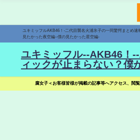
ユキミッフルAKB46！-二代目襲名火浦氷子の一同驚愕まとめ
見たかった夜空編--僕の見たかった星空編-
ユキミッフル--AKB46
ィックが止まらない？僕が
腐女子＜お客様皆様が掲載の記事等へアクセス、閲覧