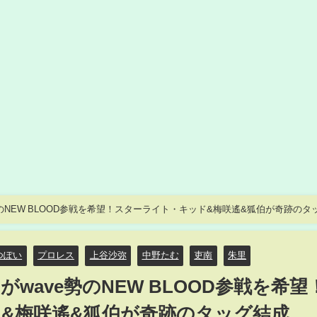
のNEW BLOOD参戦を希望！スターライト・キッド&梅咲遙&狐伯が奇跡のタ
M】
つぽい
プロレス
上谷沙弥
中野たむ
吏南
朱里
wave勢のNEW BLOOD参戦を希望
&梅咲遙&狐伯が奇跡のタッグ結成