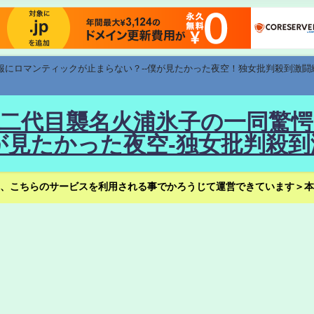
速報にロマンティックが止まらない？--僕が見たかった夜空！独女批判殺到激闘
！--二代目襲名火浦氷子の一同
見たかった夜空-独女批判殺到
、こちらのサービスを利用される事でかろうじて運営できています＞本