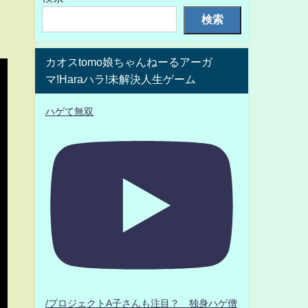
検索
カオスtomo娘ちゃんねーるアーガ
マ!Haraハラ!未解決人生ゲーム
ハゲて無双
/プロジェクトA子さんも注目？ 独身ハゲ僧