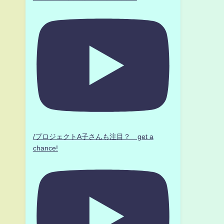
/プロジェクトA子さんも注目？ get a
chance!