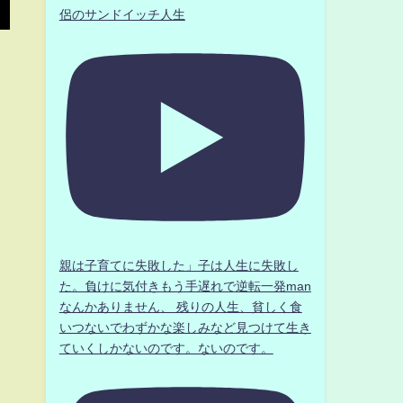
侶のサンドイッチ人生
親は子育てに失敗した」子は人生に失敗し
た。負けに気付きもう手遅れで逆転一発man
なんかありません、 残りの人生、貧しく食
いつないでわずかな楽しみなど見つけて生き
ていくしかないのです。ないのです。