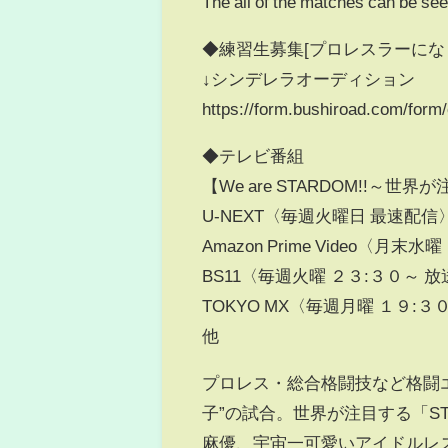
The all of the matches can be se
◆練習生募集[プロレスラーにな
↓シンデレラオーディション
https://form.bushiroad.com/form/
◆テレビ番組
【We are STARDOM!!～
U-NEXT〈毎週火曜日 最速配信
Amazon Prime Video〈月
BS11〈毎週火曜 ２３:３０～ 放
TOKYO MX〈毎週月曜 １９:３
他
プロレス・総合格闘技など格闘
子”の試合。世界が注目する「S
麻優、宇宙一可愛いアイドルレ