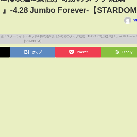
.28 Jumbo Forever-【STARDO
hr
はてブ
Pocket
Feedly