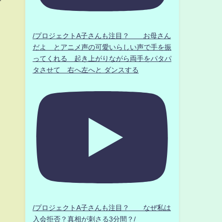
/プロジェクトA子さんも注目？ お母さん
だよ とアニメ声の可愛いらしい声で手を振
ってくれる 起き上がりながら両手をパタパ
タさせて 右へ左へと ダンスする
/プロジェクトA子さんも注目？ なぜ私は
入会拒否？真相が刺さる3分間？/