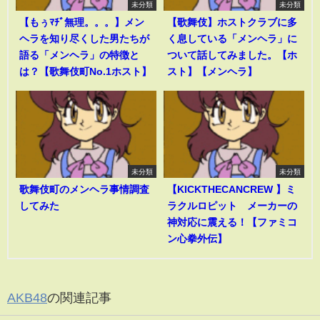
未分類
未分類
【もぅﾏﾁﾞ無理。。。】メン
【歌舞伎】ホストクラブに多
ヘラを知り尽くした男たちが
く息している「メンヘラ」に
語る「メンヘラ」の特徴と
ついて話してみました。【ホ
は？【歌舞伎町No.1ホスト】
スト】【メンヘラ】
未分類
未分類
歌舞伎町のメンヘラ事情調査
【KICKTHECANCREW 】ミ
してみた
ラクルロピット メーカーの
神対応に震える！【ファミコ
ン心拳外伝】
AKB48
の関連記事