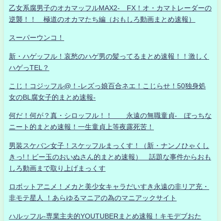
乙女系腐男子のオカマッフルMAX2- FX！オ・カマトレーダーの
逆襲！！ 極道のオカマたち編（おもしろ動画まとめ速報）
スーパーウンコ！
新・ハゲッフル！哀愁のハゲ男の髪ってるまとめ速報！！激しく
ハゲっTEL？
こじ！コジッフル@！-レズっ娘百合ネエ！こじらせ！50独身処
女のBL腐女子的まとめ速報-
何だ！何が？真・シロッフル！！ 永遠の無職童貞- ぼっちな
ニート的まとめ速報！一生童貞上等夜露死苦！
男装スケバン女子！スケッフルまっくす！（新・ナンノひゃくし
きっ!！ビー玉のおいぬさん的まとめ速報） 話題な事件からおも
しろ動画まで取り上げまっくす
ロボットアニメ！メカと美少女キャラだいすき永遠の非リア充・
非モテ星人 ！あらゆるマニアの為のマニアックサイト
ハルッフル-専業主夫的YOUTUBERまとめ速報！キモデブおた