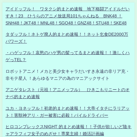
アイドッフル！ ワタクシ的まとめ速報 地下格闘アイドルだい
すき！23 ひうらのアニメ放送局101ちゃんねる BNK48 ！
SNH48！JKT48！MNL48！SGO48！GNZ48！STU48！SKE48
タダッフル！ネトゲ廃人的まとめ速報！！ネット乞食DE2000万
パワーズ！
・ハゲッフル！哀愁のハゲ男の髪ってるまとめ速報！！激しくハ
ゲっTEL？
ロボットアニメ！メカと美少女キャラだいすき永遠の非リア充・
非モテ星人 ！あらゆるマニアの為のマニアックサイト
アニゲタレスト（元祖！アニメッフル） ひきこもりニートのオ
ナベ的まとめ速報
ユカ・ヨネッフル！初老的まとめ速報！！大帝イタチにラリアッ
ト！害獣神アリ・ガー被害に必殺！パイルドライバー
ヒロコンプレックスNIGHT 的まとめ速報！！子供が欲しいど陰キ
ャアラフィフ女子のめざせ！専業主婦！婚活計画編