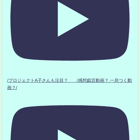
/プロジェクトA子さんも注目？ /感想戯言動画？.一息つく動
画？/