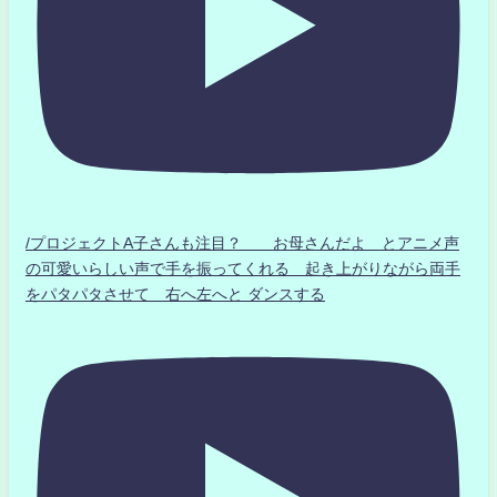
/プロジェクトA子さんも注目？ お母さんだよ とアニメ声
の可愛いらしい声で手を振ってくれる 起き上がりながら両手
をパタパタさせて 右へ左へと ダンスする