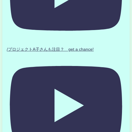
/プロジェクトA子さんも注目？ get a chance!