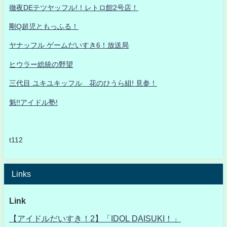
徹夜DEテツヤッフル!！レトロ館2号店！
剛Q超児ともっふる！
ヤナッフル ゲームだいすき6！放送局
ヒウラー総統の野望
三代目 ユキユキッフル 花のひうら組! 見参！
魁!!アイドル塾!
t112
Links
Link
【アイドルだいすき！2】「IDOL DAISUKI！」