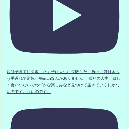
親は子育てに失敗した」子は人生に失敗した。負けに気付きも
う手遅れで逆転一発manなんかありません、 残りの人生、貧し
く食いつないでわずかな楽しみなど見つけて生きていくしかな
いのです。ないのです。