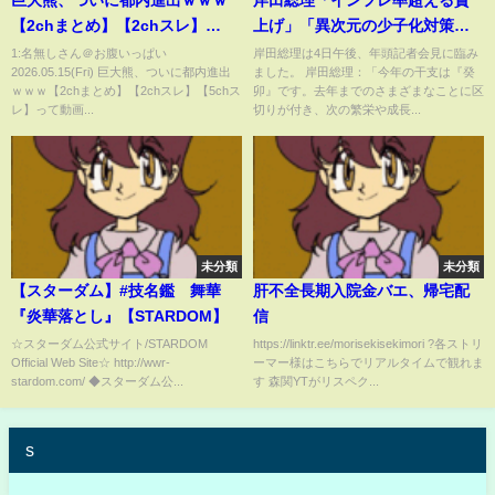
巨大熊、ついに都内進出ｗｗｗ
岸田総理「インフレ率超える賃
【2chまとめ】【2chスレ】
上げ」「異次元の少子化対策」
【5chスレ】
実現性は？(2023年1月4日)
1:名無しさん＠お腹いっぱい
岸田総理は4日午後、年頭記者会見に臨み
2026.05.15(Fri) 巨大熊、ついに都内進出
ました。 岸田総理：「今年の干支は『癸
ｗｗｗ【2chまとめ】【2chスレ】【5chス
卯』です。去年までのさまざまなことに区
レ】って動画...
切りが付き、次の繁栄や成長...
未分類
未分類
【スターダム】#技名鑑 舞華
肝不全長期入院金バエ、帰宅配
『炎華落とし』【STARDOM】
信
☆スターダム公式サイト/STARDOM
https://linktr.ee/morisekisekimori ?各ストリ
Official Web Site☆ http://wwr-
ーマー様はこちらでリアルタイムで観れま
stardom.com/ ◆スターダム公...
す 森関YTがリスペク...
s