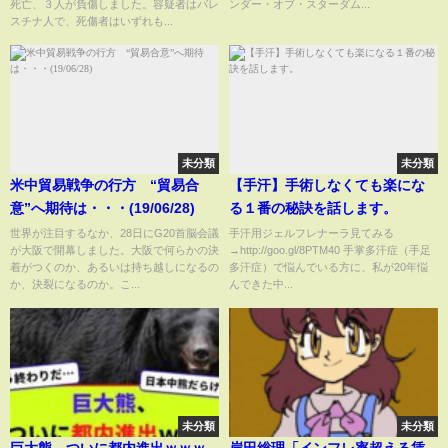
死亡、３人が負傷しました。容疑者はパレ
ンダー・オブ・スターダム...
#242【STARDOM】
スチナ人で、死傷者はいずれも...
未分類
未分類
米中貿易戦争の行方 “貿易合
【手汗】手術しなくても楽にな
意”へ期待は・・・(19/06/28)
る１番の秘訣を話します。
世界が注目するなか、28日にG20首脳会議
手汗用ジェルフレナーラ見てみる
が大阪で開幕しました。大阪で何らかの決
→http://goo.gl/8PTM40 手掌多汗症（手足
着がつくのか、あるいは持ち越しになるの
多汗症）で悩んでいる方に、私が20年悩
か、決裂になるのか。こ...
んできた中...
未分類
未分類