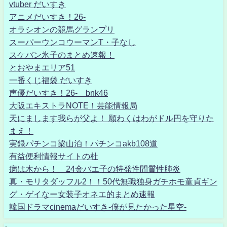
vtuber だいすき
アニメだいすき！26-
オラシオンの競馬グランプリ
スーパーウンコウーマンT・子なし
スケバン氷子のまとめ速報！
とおやまエリア51
一番くじ福袋 だいすき
声優だいすき！26- bnk46
大阪エキストラNOTE！芸能情報局
天にまします我らが父よ！ 願わくはわがドル円を守りた
まえ！
実録パチンコ梁山泊！パチンコakb108道
有益便利情報サイトの杜
病は木から！ 24金バエ子の特発性間質性肺炎
真・モリタダッフル2！！50代無職独身ガチホモ童貞ギン
グ・ゲイなー女装子オネエ的まとめ速報
韓国ドラマcinemaだいすき-僕が見たかった星空-