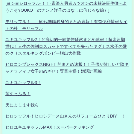
[ヨシヨシロッフル-！！-素浪人勇者カツオンの未解決事件簿へよ
うこそYOUKO！のナンノ洋子のはなしは信じるな編）]
モリッフル！ 50代無職独身的まとめ速報！有益便利情報サイ
トの杜 モリッフル
ユキユキッフル2！ど底辺的一同驚愕騒然まとめ速報！超氷河期
世代！人生の強制ロスカットですべてを失ったキグナス氷子の愛
のクリスタルキングボンビー脱出大作戦
ヒロコンプレックスNIGHT 的まとめ速報！！子供が欲しいど陰キ
ャアラフィフ女子のめざせ！専業主婦！婚活計画編
ユキユキッフル3！
萌えっふる！
天にまします我ら！
ヒロシッフル！ヒロシデース山さんのリフォームひとりDIY！！
ヒロユキユキッフルMAX！スーパークッキング！