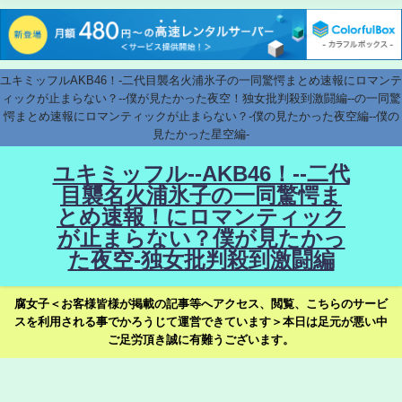
ユキミッフルAKB46！-二代目襲名火浦氷子の一同驚愕まとめ速報にロマンテ
ィックが止まらない？--僕が見たかった夜空！独女批判殺到激闘編--の一同驚
愕まとめ速報にロマンティックが止まらない？-僕の見たかった夜空編--僕の
見たかった星空編-
ユキミッフル--AKB46！--二代
目襲名火浦氷子の一同驚愕ま
とめ速報！にロマンティック
が止まらない？僕が見たかっ
た夜空-独女批判殺到激闘編
腐女子＜お客様皆様が掲載の記事等へアクセス、閲覧、こちらのサービ
スを利用される事でかろうじて運営できています＞本日は足元が悪い中
ご足労頂き誠に有難うございます。