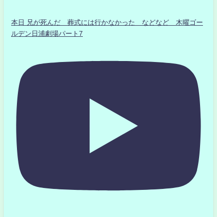
本日 兄が死んだ 葬式には行かなかった などなど 木曜ゴー
ルデン日浦劇場パート7