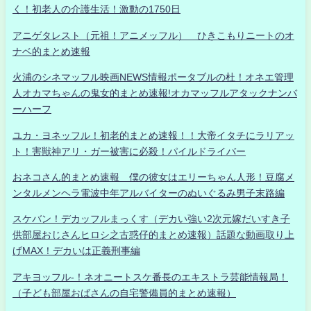
く！初老人の介護生活！激動の1750日
アニゲタレスト（元祖！アニメッフル） ひきこもりニートのオ
ナベ的まとめ速報
火浦のシネマッフル映画NEWS情報ポータブルの杜！オネエ管理
人オカマちゃんの鬼女的まとめ速報!オカマッフルアタックナンバ
ーハーフ
ユカ・ヨネッフル！初老的まとめ速報！！大帝イタチにラリアッ
ト！害獣神アリ・ガー被害に必殺！パイルドライバー
おネコさん的まとめ速報 僕の彼女はエリーちゃん人形！豆腐メ
ンタルメンヘラ電波中年アルバイターのぬいぐるみ男子末路編
スケバン！デカッフルまっくす（デカい強い2次元嫁だいすき子
供部屋おじさんヒロシ之古惑仔的まとめ速報）話題な動画取り上
げMAX！デカいは正義刑事編
アキヨッフル-！ネオニートスケ番長のエキストラ芸能情報局！
（子ども部屋おばさんの自宅警備員的まとめ速報）