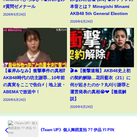
#質問ゼメナール
本音とは？ Minegishi Minami
AKB48 5th General Election
2026年6月24日
2026年6月24日
【峯岸みなみ】衝撃事件の真相⁉️
🎬🔥【衝撃速報】AKB48史上初
AKB48時代の坊主謝罪…10年前
の契約解除…花田藍衣（21）に
の真実をここで告白⚡️｜地上波・
何が起きたのか？丸刈り謝罪と
ABEMAで放送中！
運営発表の真相😭💔【徹底解
説】
2026年6月24日
2026年6月24日
《Team UP》個人舞蹈直拍 ?? 伊品 YI PIN