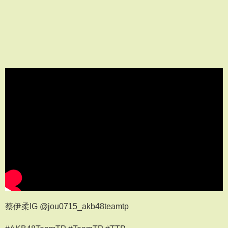
蔡伊柔IG @jou0715_akb48teamtp