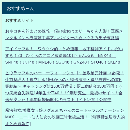
おすすめ～ん
おすすめサイト
おネコさん的まとめ速報 僕の彼女はエリーちゃん人形！豆腐メ
ンタルメンヘラ電波中年アルバイターのぬいぐるみ男子末路編
アイドッフル！ ワタクシ的まとめ速報 地下格闘アイドルだい
すき！23 ひうらのアニメ放送局101ちゃんねる BNK48 ！
SNH48！JKT48！MNL48！SGO48！GNZ48！STU48！SKE48
ヒウラッフルのハーニーフィニッシュゴミ屋敷補完計画 ＜必殺！
生前整理人！孤立し孤独死からの～特殊清掃・遺品整理への道F
完結編＞ キャッシング計1500万返済：厨二病借金3500万円！う
つ病統合失調症14年生HKT46！！9期研究生、最後のサイト！全
米が泣いた！認知症鬱病60代のラストサイト絶賛！公開中
魔法熟女/美魔女ッ娘メグみみちゃんのニートッフルステーション
MAX！ ニート仙人仙女の映画三昧老後生活！（無職孤独居老人的
まとめ速報Z)]