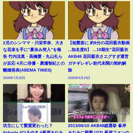
2児のシンママ・川栄李奈、大き
【短髪姿に 約9分の花田藍衣動画
な花束を手に“夏休み突入”を報
...知名度B】 …19期生"花田藍衣
告 竹内涼真・高橋愛・丸山礼ら
AKB48 花田藍衣さエグすぎ運営
が反応 4月に俳優・廣瀬智紀との
ガチギレギレ前代未聞の契約解
離婚発表(ABEMA TIMES)
除
2026年7月20日
2026年6月24日
坊主にして髪質変わった？
2013/06/10 AKB48総選挙 峯岸
#shorts #ひろゆき #峯岸みなみ
みなみに密着 (2/3) 峯岸ファンの