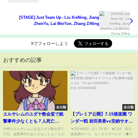
[STAGE] Just Team Up - Liu XieNing, Jiang
ZhenYu, Lai MeiYun, Zhang ZiNing
Xでフォローしよう
おすすめの記事
未分類
未分類
エルサレムのユダヤ教会堂で銃
【プレミア公開】7.15後楽園 ワ
撃事件少なくとも７人死亡
ンダー戦 岩田美香vs安納サオリ/
（2023年1月28日）
ワールド戦 舞華vs稲葉ともか
中東のエルサレムにあるユダヤ教会堂で
▼2024/8/20（火）23:30​​​​​​​​​​～ ★7/15 東京・
27日、銃撃事件があり少なくとも７人が
後楽園ホール センダイガールズ 《◆ワ
『We are STARDOM!!』