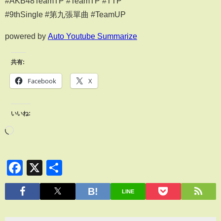
#AKB48TeamTP #TeamTP #TTP⁣
#9thSingle #第九張單曲 #TeamUP
powered by
Auto Youtube Summarize
共有:
Facebook
X
いいね:
Facebook
X
共
有
LINE