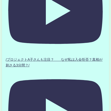
/プロジェクトA子さんも注目？ なぜ私は入会拒否？真相が
刺さる3分間？/