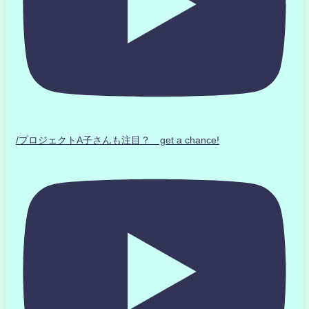
/プロジェクトA子さんも注目？ get a chance!