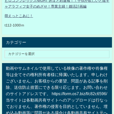
ヒロコンプレックスNIGHT 的まとめ速報！！子供が欲しいど陰キ
ャアラフィフ女子のめざせ！専業主婦！婚活計画編
萌えっとこあに！
t112-1000ｍ
カテゴリー
動画やサムネイルで使用している映像の著作権や肖像権
等は全てその権利所有者様に帰属いたします。申しわけ
ございません。お客様からの要望、問題がある記事を削
除、送信防止措置にできる限り応じます。お問い合わせ
のサイトアドレスです。 https://form.os7.biz/f/c82c6596/
当サイトは各動画共有サイトへのアップロードは行なっ
ておりません、著作権の侵害を目的としていません、埋
め込み動画等に問題がある場合は各動画共有サイト元へ