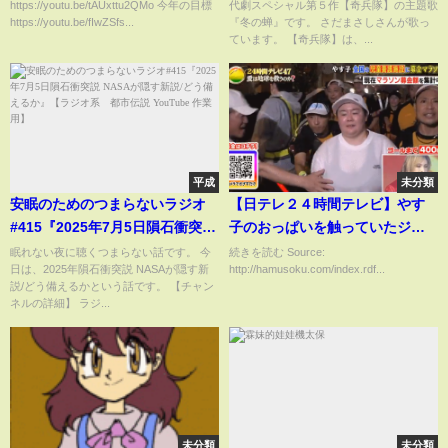
https://youtu.be/tAUxttu2QMo 今年の目標
代劇スペシャル第５作【奇兵隊】の主題歌
https://youtu.be/fIwZSfs...
『冬の蝉』です。 さだまさしさんが歌っ
ています。 【奇兵隊】は、...
平成
未分類
安眠のためのつまらないラジオ
【日テレ２４時間テレビ】やす
#415『2025年7月5日隕石衝突説
子のおっぱいを触っていたジジ
NASAが隠す新説/どう備える
イ ローションか哺乳瓶を持っ
眠れない夜に聴くつまらない話です。 今
続きを読む Source:
日は、2025年隕石衝突説 NASAが隠す新
http://hamusoku.com/index.rdf...
か』【ラジオ系 都市伝説
ていた疑惑が出て”本物”感が出
説/どう備えるかという話です。 【チャン
YouTube 作業用】
てくる
ネルの詳細】 ラジ...
未分類
未分類