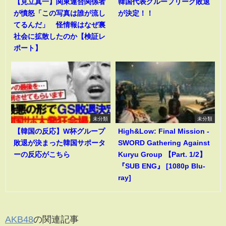
【見立真一】関東連合関係者
韓国代表グループリーグ敗退
が憤怒「この写真は誰が流し
が決定！！
てるんだ」 怪情報はなぜ裏
社会に拡散したのか【検証レ
ポート】
未分類
未分類
【韓国の反応】W杯グループ
High&Low: Final Mission -
敗退が決まった韓国サポータ
SWORD Gathering Against
ーの反応がこちら
Kuryu Group 【Part. 1/2】
『SUB ENG』 [1080p Blu-
ray]
AKB48
の関連記事