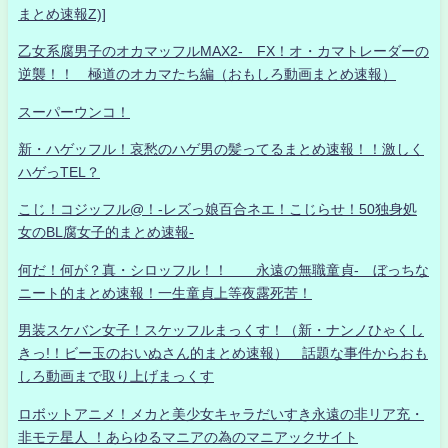
まとめ速報Z)]
乙女系腐男子のオカマッフルMAX2- FX！オ・カマトレーダーの
逆襲！！ 極道のオカマたち編（おもしろ動画まとめ速報）
スーパーウンコ！
新・ハゲッフル！哀愁のハゲ男の髪ってるまとめ速報！！激しく
ハゲっTEL？
こじ！コジッフル@！-レズっ娘百合ネエ！こじらせ！50独身処
女のBL腐女子的まとめ速報-
何だ！何が？真・シロッフル！！ 永遠の無職童貞- ぼっちな
ニート的まとめ速報！一生童貞上等夜露死苦！
男装スケバン女子！スケッフルまっくす！（新・ナンノひゃくし
きっ!！ビー玉のおいぬさん的まとめ速報） 話題な事件からおも
しろ動画まで取り上げまっくす
ロボットアニメ！メカと美少女キャラだいすき永遠の非リア充・
非モテ星人 ！あらゆるマニアの為のマニアックサイト