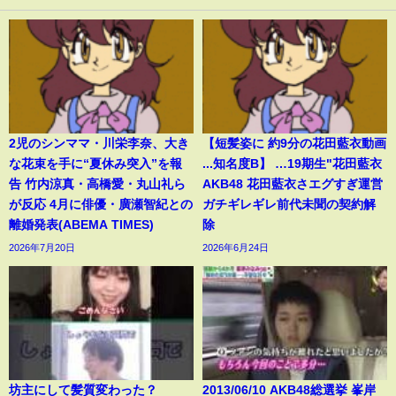
2児のシンママ・川栄李奈、大き
【短髪姿に 約9分の花田藍衣動画
な花束を手に“夏休み突入”を報
...知名度B】 …19期生"花田藍衣
告 竹内涼真・高橋愛・丸山礼ら
AKB48 花田藍衣さエグすぎ運営
が反応 4月に俳優・廣瀬智紀との
ガチギレギレ前代未聞の契約解
離婚発表(ABEMA TIMES)
除
2026年7月20日
2026年6月24日
坊主にして髪質変わった？
2013/06/10 AKB48総選挙 峯岸