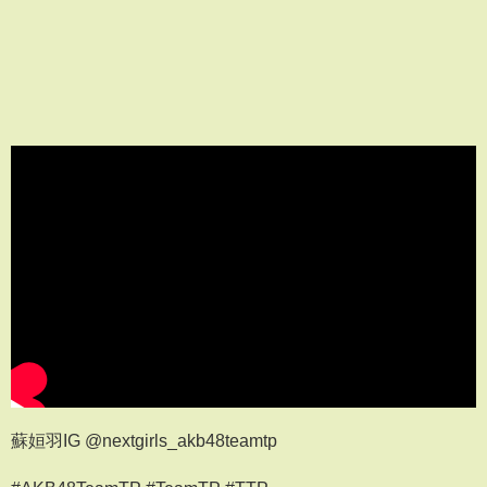
蘇姮羽IG @nextgirls_akb48teamtp