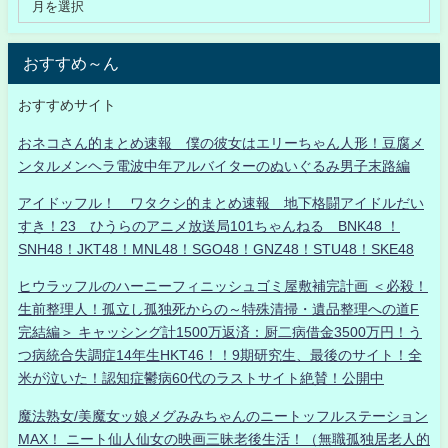
おすすめ～ん
おすすめサイト
おネコさん的まとめ速報 僕の彼女はエリーちゃん人形！豆腐メ
ンタルメンヘラ電波中年アルバイターのぬいぐるみ男子末路編
アイドッフル！ ワタクシ的まとめ速報 地下格闘アイドルだい
すき！23 ひうらのアニメ放送局101ちゃんねる BNK48 ！
SNH48！JKT48！MNL48！SGO48！GNZ48！STU48！SKE48
ヒウラッフルのハーニーフィニッシュゴミ屋敷補完計画 ＜必殺！
生前整理人！孤立し孤独死からの～特殊清掃・遺品整理への道F
完結編＞ キャッシング計1500万返済：厨二病借金3500万円！う
つ病統合失調症14年生HKT46！！9期研究生、最後のサイト！全
米が泣いた！認知症鬱病60代のラストサイト絶賛！公開中
魔法熟女/美魔女ッ娘メグみみちゃんのニートッフルステーション
MAX！ ニート仙人仙女の映画三昧老後生活！（無職孤独居老人的