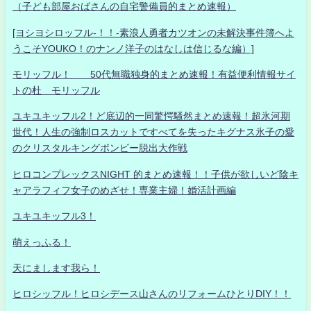
（子ども部屋おばさんの自宅警備員的まとめ速報）
[ヨシヨシロッフル-！！-素浪人勇者カツオンの未解決事件簿へよ
うこそYOUKO！のナンノ洋子のはなしは信じるな編）]
モリッフル！ 50代無職独身的まとめ速報！有益便利情報サイ
トの杜 モリッフル
ユキユキッフル2！ど底辺的一同驚愕騒然まとめ速報！超氷河期
世代！人生の強制ロスカットですべてを失ったキグナス氷子の愛
のクリスタルキングボンビー脱出大作戦
ヒロコンプレックスNIGHT 的まとめ速報！！子供が欲しいど陰キ
ャアラフィフ女子のめざせ！専業主婦！婚活計画編
ユキユキッフル3！
萌えっふる！
天にまします我ら！
ヒロシッフル！ヒロシデース山さんのリフォームひとりDIY！！