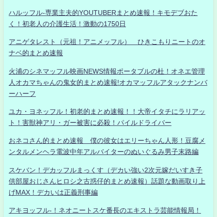
ハルッフル-専業主夫的YOUTUBERまとめ速報！キモデブおた
く！初老人の介護生活！激動の1750日
アニゲタレスト（元祖！アニメッフル） ひきこもりニートのオ
ナベ的まとめ速報
火浦のシネマッフル映画NEWS情報ポータブルの杜！オネエ管理
人オカマちゃんの鬼女的まとめ速報!オカマッフルアタックナンバ
ーハーフ
ユカ・ヨネッフル！初老的まとめ速報！！大帝イタチにラリアッ
ト！害獣神アリ・ガー被害に必殺！パイルドライバー
おネコさん的まとめ速報 僕の彼女はエリーちゃん人形！豆腐メ
ンタルメンヘラ電波中年アルバイターのぬいぐるみ男子末路編
スケバン！デカッフルまっくす（デカい強い2次元嫁だいすき子
供部屋おじさんヒロシ之古惑仔的まとめ速報）話題な動画取り上
げMAX！デカいは正義刑事編
アキヨッフル-！ネオニートスケ番長のエキストラ芸能情報局！