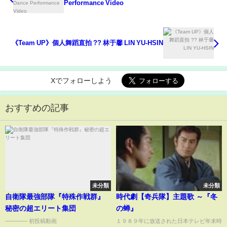
Performance Video
《Team UP》個人舞蹈直拍 ?? 林于馨 LIN YU-HSIN
Xでフォローしよう
おすすめの記事
未分類
未分類
自衛隊最強部隊『特殊作戦群』
時代劇【奇兵隊】主題歌 ～『冬
秘密の超エリート集団
の蝉』
———— 初投稿動画
１９８９年に放送された日本テレビ年末時