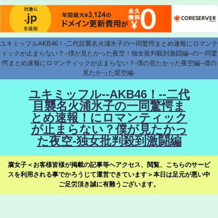
ユキミッフルAKB46！-二代目襲名火浦氷子の一同驚愕まとめ速報にロマンテ
ィックが止まらない？--僕が見たかった夜空！独女批判殺到激闘編--の一同驚
愕まとめ速報にロマンティックが止まらない？-僕の見たかった夜空編--僕の
見たかった星空編-
ユキミッフル--AKB46！--二代
目襲名火浦氷子の一同驚愕ま
とめ速報！にロマンティック
が止まらない？僕が見たかっ
た夜空-独女批判殺到激闘編
腐女子＜お客様皆様が掲載の記事等へアクセス、閲覧、こちらのサービ
スを利用される事でかろうじて運営できています＞本日は足元が悪い中
ご足労頂き誠に有難うございます。