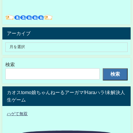
アーカイブ
検索
検索
カオスtomo娘ちゃんねーるアーガマ!Haraハラ!未解決人
生ゲーム
ハゲて無双