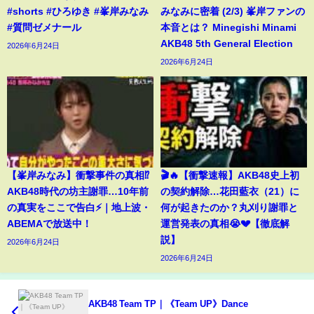
#shorts #ひろゆき #峯岸みなみ
みなみに密着 (2/3) 峯岸ファンの
#質問ゼメナール
本音とは？ Minegishi Minami
AKB48 5th General Election
2026年6月24日
2026年6月24日
【峯岸みなみ】衝撃事件の真相⁉️
🎬🔥【衝撃速報】AKB48史上初
AKB48時代の坊主謝罪…10年前
の契約解除…花田藍衣（21）に
の真実をここで告白⚡️｜地上波・
何が起きたのか？丸刈り謝罪と
ABEMAで放送中！
運営発表の真相😭💔【徹底解
説】
2026年6月24日
2026年6月24日
AKB48 Team TP｜《Team UP》Dance