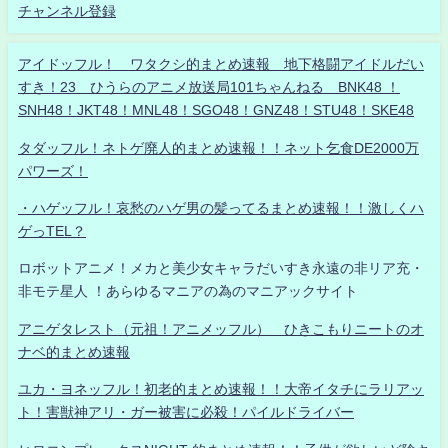
チャンネル登録
アイドッフル！ ワタクシ的まとめ速報 地下格闘アイドルだい
すき！23 ひうらのアニメ放送局101ちゃんねる BNK48 ！
SNH48！JKT48！MNL48！SGO48！GNZ48！STU48！SKE48
タダッフル！ネトゲ廃人的まとめ速報！！ネット乞食DE2000万
パワーズ！
・ハゲッフル！哀愁のハゲ男の髪ってるまとめ速報！！激しくハ
ゲっTEL？
ロボットアニメ！メカと美少女キャラだいすき永遠の非リア充・
非モテ星人 ！あらゆるマニアの為のマニアックサイト
アニゲタレスト（元祖！アニメッフル） ひきこもりニートのオ
ナベ的まとめ速報
ユカ・ヨネッフル！初老的まとめ速報！！大帝イタチにラリアッ
ト！害獣神アリ・ガー被害に必殺！パイルドライバー