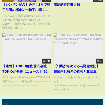
【シンザン記念】必見！2月で騎
霖妹的娃娃機太保
手引退の福永祐一騎手に聞く今
...
年の注目馬！
【ウイニング競馬 2023年1月7日（土）テ
レビ東京系列15:00〜／BSテレ東
14:30〜】 競馬が思い切り盛り上がる三日
間開催は中山・...
未分類
社会
【速報】TOKIO解散 株式会社
【“弾劾”をめぐる与野党攻防】
TOKIOが発表【ニュース】(2025
韓国内乱騒ぎの真相と政治混乱
年6月25日) ANN/テレ朝
の行方 鈴置高史×真田幸光
#日本 #japan #breakingnews #TOKIO #城
▼ チャンネル登録よろしくお願いいたし
島茂 #国分太一 #松岡昌宏 ーーーーーーー
ます！
2024/12/9放送＜前編＞
ーーーーーーーーーーーーーー...
https://www.youtube.com/@primenews?
sub_confirma...
s