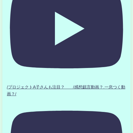
/プロジェクトA子さんも注目？ /感想戯言動画？.一息つく動
画？/