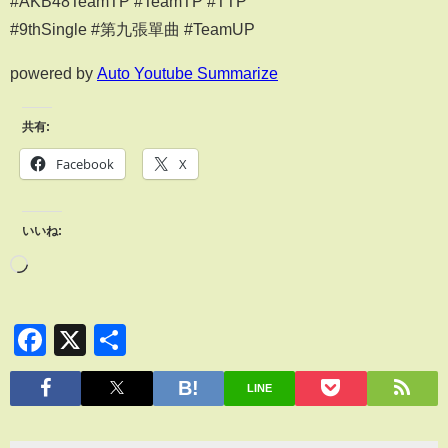
#AKB48TeamTP #TeamTP #TTP⁣
#9thSingle #第九張單曲 #TeamUP
powered by
Auto Youtube Summarize
共有:
Facebook
X
いいね:
Facebook
X
共
有
LINE