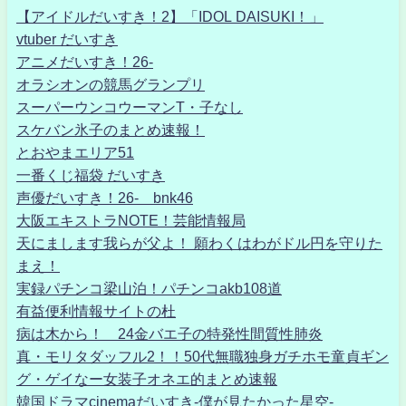
【アイドルだいすき！2】「IDOL DAISUKI！」
vtuber だいすき
アニメだいすき！26-
オラシオンの競馬グランプリ
スーパーウンコウーマンT・子なし
スケバン氷子のまとめ速報！
とおやまエリア51
一番くじ福袋 だいすき
声優だいすき！26- bnk46
大阪エキストラNOTE！芸能情報局
天にまします我らが父よ！ 願わくはわがドル円を守りた
まえ！
実録パチンコ梁山泊！パチンコakb108道
有益便利情報サイトの杜
病は木から！ 24金バエ子の特発性間質性肺炎
真・モリタダッフル2！！50代無職独身ガチホモ童貞ギン
グ・ゲイなー女装子オネエ的まとめ速報
韓国ドラマcinemaだいすき-僕が見たかった星空-