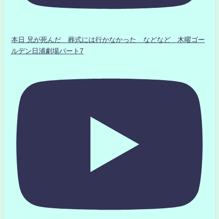
本日 兄が死んだ 葬式には行かなかった などなど 木曜ゴー
ルデン日浦劇場パート7