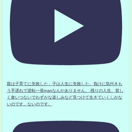
親は子育てに失敗した」子は人生に失敗した。負けに気付きも
う手遅れで逆転一発manなんかありません、 残りの人生、貧し
く食いつないでわずかな楽しみなど見つけて生きていくしかな
いのです。ないのです。