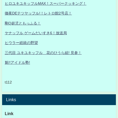
ヒロユキユキッフルMAX！スーパークッキング！
徹夜DEテツヤッフル!！レトロ館2号店！
剛Q超児ともっふる！
ヤナッフル ゲームだいすき6！放送局
ヒウラー総統の野望
三代目 ユキユキッフル 花のひうら組! 見参！
魁!!アイドル塾!
t112
Links
Link