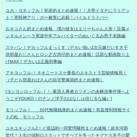
ユカ・ヨネッフル！初老的まとめ速報！！大帝イタチにラリアッ
ト！害獣神アリ・ガー被害に必殺！パイルドライバー
おネコさん的まとめ速報 僕の彼女はエリーちゃん人形！豆腐メ
ンタルメンヘラ電波中年アルバイターのぬいぐるみ男子末路編
スケバン！デカッフルまっくす（デカい強い2次元嫁だいすき子
供部屋おじさんヒロシ之古惑仔的まとめ速報）話題な動画取り上
げMAX！デカいは正義刑事編
アキヨッフル-！ネオニートスケ番長のエキストラ芸能情報局！
（子ども部屋おばさんの自宅警備員的まとめ速報）
[ヨシヨシロッフル-！！-素浪人勇者カツオンの未解決事件簿へよ
うこそYOUKO！のナンノ洋子のはなしは信じるな編）]
モリッフル！ 50代無職独身的まとめ速報！有益便利情報サイ
トの杜 モリッフル
ユキユキッフル2！ど底辺的一同驚愕騒然まとめ速報！超氷河期
世代！人生の強制ロスカットですべてを失ったキグナス氷子の愛