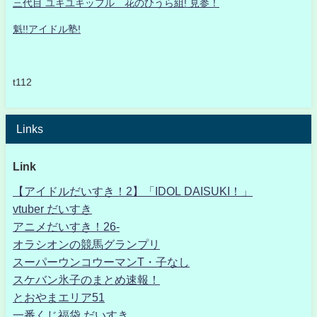
三代目 ユキユキッフル 花のひうら組! 見参！
魁!!アイドル塾!
t112
Links
Link
【アイドルだいすき！2】「IDOL DAISUKI！」
vtuber だいすき
アニメだいすき！26-
オラシオンの競馬グランプリ
スーパーウンコウーマンT・子なし
スケバン氷子のまとめ速報！
とおやまエリア51
一番くじ福袋 だいすき