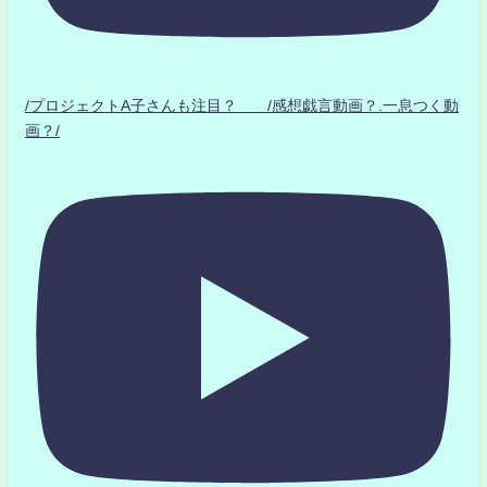
/プロジェクトA子さんも注目？ /感想戯言動画？.一息つく動
画？/