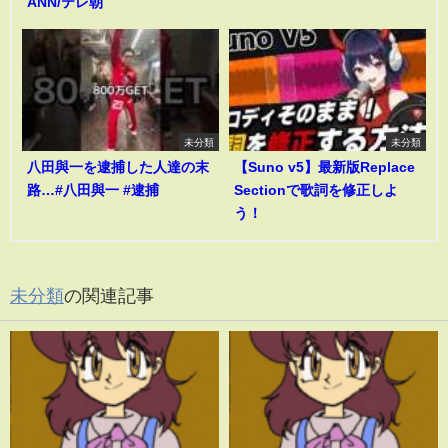
ANN/テレ朝
未分類
未分類
八田與一を逮捕した人達の末
【Suno v5】最新版Replace
路…#八田與一 #逮捕
Sectionで歌詞を修正しよ
う！
未分類
の関連記事