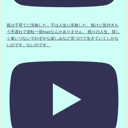
親は子育てに失敗した」子は人生に失敗した。負けに気付きも
う手遅れで逆転一発manなんかありません、 残りの人生、貧し
く食いつないでわずかな楽しみなど見つけて生きていくしかな
いのです。ないのです。