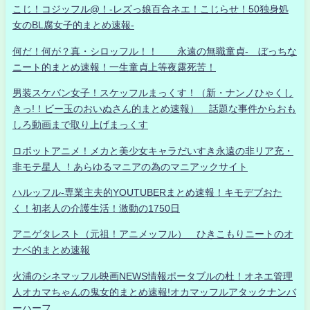
こじ！コジッフル@！-レズっ娘百合ネエ！こじらせ！50独身処
女のBL腐女子的まとめ速報-
何だ！何が？真・シロッフル！！ 永遠の無職童貞- ぼっちな
ニート的まとめ速報！一生童貞上等夜露死苦！
男装スケバン女子！スケッフルまっくす！（新・ナンノひゃくし
きっ!！ビー玉のおいぬさん的まとめ速報） 話題な事件からおも
しろ動画まで取り上げまっくす
ロボットアニメ！メカと美少女キャラだいすき永遠の非リア充・
非モテ星人 ！あらゆるマニアの為のマニアックサイト
ハルッフル-専業主夫的YOUTUBERまとめ速報！キモデブおた
く！初老人の介護生活！激動の1750日
アニゲタレスト（元祖！アニメッフル） ひきこもりニートのオ
ナベ的まとめ速報
火浦のシネマッフル映画NEWS情報ポータブルの杜！オネエ管理
人オカマちゃんの鬼女的まとめ速報!オカマッフルアタックナンバ
ーハーフ