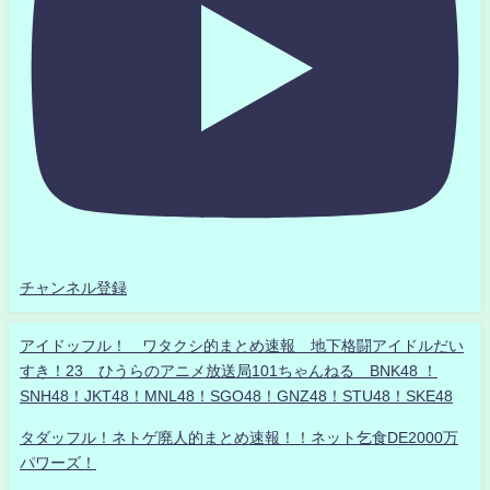
チャンネル登録
アイドッフル！ ワタクシ的まとめ速報 地下格闘アイドルだい
すき！23 ひうらのアニメ放送局101ちゃんねる BNK48 ！
SNH48！JKT48！MNL48！SGO48！GNZ48！STU48！SKE48
タダッフル！ネトゲ廃人的まとめ速報！！ネット乞食DE2000万
パワーズ！