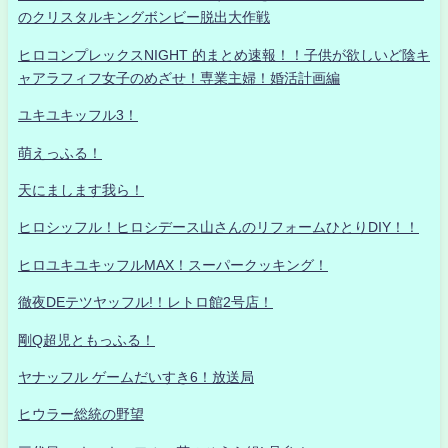
のクリスタルキングボンビー脱出大作戦
ヒロコンプレックスNIGHT 的まとめ速報！！子供が欲しいど陰キ
ャアラフィフ女子のめざせ！専業主婦！婚活計画編
ユキユキッフル3！
萌えっふる！
天にまします我ら！
ヒロシッフル！ヒロシデース山さんのリフォームひとりDIY！！
ヒロユキユキッフルMAX！スーパークッキング！
徹夜DEテツヤッフル!！レトロ館2号店！
剛Q超児ともっふる！
ヤナッフル ゲームだいすき6！放送局
ヒウラー総統の野望