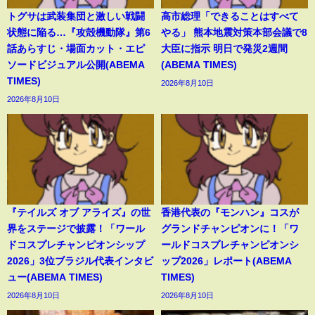
トグサは武装集団と激しい戦闘
高市総理「できることはすべて
状態に陥る…『攻殻機動隊』第6
やる」 熊本地震対策本部会議で8
話あらすじ・場面カット・エピ
大臣に指示 明日で発災2週間
ソードビジュアル公開(ABEMA
(ABEMA TIMES)
TIMES)
2026年8月10日
2026年8月10日
『テイルズ オブ アライズ』の世
香港代表の『モンハン』コスが
界をステージで披露！「ワール
グランドチャンピオンに！「ワ
ドコスプレチャンピオンシップ
ールドコスプレチャンピオンシ
2026」3位ブラジル代表インタビ
ップ2026」レポート(ABEMA
ュー(ABEMA TIMES)
TIMES)
2026年8月10日
2026年8月10日