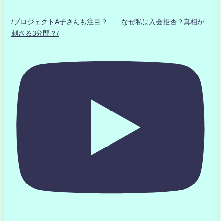
/プロジェクトA子さんも注目？ なぜ私は入会拒否？真相が
刺さる3分間？/