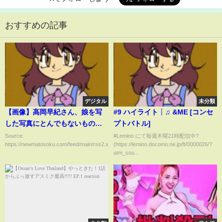
おすすめの記事
デジタル
未分類
【画像】高岡早紀さん、娘を写
#9 ハイライト┊♫ &ME [コンセ
した写真にとんでもないものが
プトバトル]
映ってしまうｗｗｗｗｗｗｗｗ
Source:
#Lemino にて毎週木曜21時配信中?
https://newmatosoku.com/feed/main/rss2.xml...
(https://lemino.docomo.ne.jp/ft/0000026/?
utm_sou...