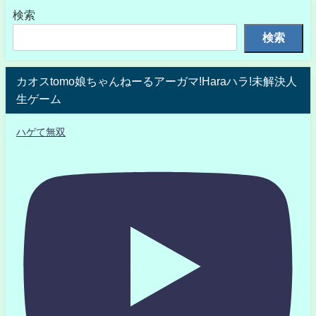
検索
検索
カオスtomo娘ちゃんねーるアーガマ!Haraハラ!未解決人
生ゲーム
ハゲて無双