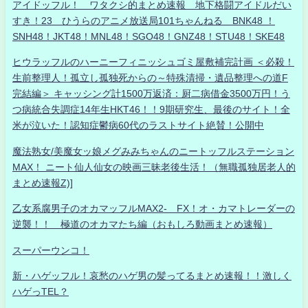
アイドッフル！ ワタクシ的まとめ速報 地下格闘アイドルだい
すき！23 ひうらのアニメ放送局101ちゃんねる BNK48 ！
SNH48！JKT48！MNL48！SGO48！GNZ48！STU48！SKE48
ヒウラッフルのハーニーフィニッシュゴミ屋敷補完計画 ＜必殺！
生前整理人！孤立し孤独死からの～特殊清掃・遺品整理への道F
完結編＞ キャッシング計1500万返済：厨二病借金3500万円！う
つ病統合失調症14年生HKT46！！9期研究生、最後のサイト！全
米が泣いた！認知症鬱病60代のラストサイト絶賛！公開中
魔法熟女/美魔女ッ娘メグみみちゃんのニートッフルステーション
MAX！ ニート仙人仙女の映画三昧老後生活！（無職孤独居老人的
まとめ速報Z)]
乙女系腐男子のオカマッフルMAX2- FX！オ・カマトレーダーの
逆襲！！ 極道のオカマたち編（おもしろ動画まとめ速報）
スーパーウンコ！
新・ハゲッフル！哀愁のハゲ男の髪ってるまとめ速報！！激しく
ハゲっTEL？