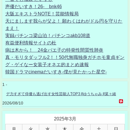
声優だいすき！26- bnk46
大阪エキストラNOTE！芸能情報局
天にまします我らが父よ！ 願わくはわがドル円を守りた
まえ！
実録パチンコ梁山泊！パチンコakb108道
有益便利情報サイトの杜
病は木から！ 24金バエ子の特発性間質性肺炎
真・モリタダッフル2！！50代無職独身ガチホモ童貞ギン
グ・ゲイなー女装子オネエ的まとめ速報
韓国ドラマcinemaだいすき-僕が見たかった星空-
1 -
デ力すぎて俳優も逃げ出す女性芸能人TOP3 #ゆうちゃみ #菜々緒
2026/08/10
2025年3月
月
火
水
木
金
土
日