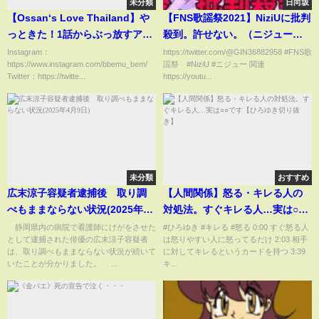
未分類
日向坂
【Ossan‘s Love Thailand】や
【FNS歌謡祭2021】NiziUに批判
っときた！1話からぶっ放すアス
殺到。許せない。（ニジュー
ミク最高!!!!! EP.1 reaction
take a picture niziu チョップス
Instagram：
https://twitter.com/@GIN36882958 #FNS歌
https://www.instagram.com/bbemu_bem/
謡祭 #NiziU #ニジュー 関連
ティック chopstick テイクア
Twitter：https://twitte...
https://youtu...
ピクチャー ミイヒ）
未分類
おすすめ
広末涼子容疑者逮捕後 取り調
【人間関係】怒る・キレる人の
べもままならない状況(2025年4
対処法。すぐキレる人…実は○○
月9日)
です【ひろゆき切り抜き】
静岡県内の病院で看護師にけがをさせた
#ひろゆき #キレる #怒る 0:00 すぐ怒る人
として逮捕された俳優の広末涼子容疑者
は怒りやすい人に怒ってるだけ 2:03 相手
は、取り調べもままならない状況が続いて
に対してキレるというカードを持つ 3:39
いたことが分かりました。 ...
キ...