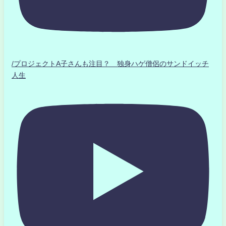
/プロジェクトA子さんも注目？ 独身ハゲ僧侶のサンドイッチ
人生