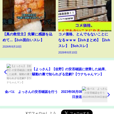
【真の救世主】先輩に感謝を込
コメ価格、とんでもないことに
めて...【2ch面白いスレ】
なるｗｗｗ【2chまとめ】【2ch
スレ】【5chスレ】
2026年8月10日
2026年8月10日
【よっさん】【佐野】の安否確認に便乗した結果、
騒動の裏で知られざる悲劇?【ウナちゃんマン】
金バエ よっさんの安否確認を行う 2023年08月08
日放送
Xでフォローしよう