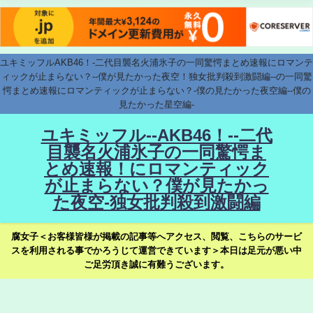
ユキミッフルAKB46！-二代目襲名火浦氷子の一同驚愕まとめ速報にロマンテ
ィックが止まらない？--僕が見たかった夜空！独女批判殺到激闘編--の一同驚
愕まとめ速報にロマンティックが止まらない？-僕の見たかった夜空編--僕の
見たかった星空編-
ユキミッフル--AKB46！--二代
目襲名火浦氷子の一同驚愕ま
とめ速報！にロマンティック
が止まらない？僕が見たかっ
た夜空-独女批判殺到激闘編
腐女子＜お客様皆様が掲載の記事等へアクセス、閲覧、こちらのサービ
スを利用される事でかろうじて運営できています＞本日は足元が悪い中
ご足労頂き誠に有難うございます。