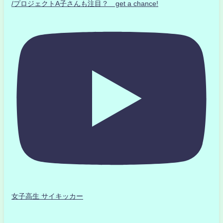
/プロジェクトA子さんも注目？ get a chance!
女子高生 サイキッカー