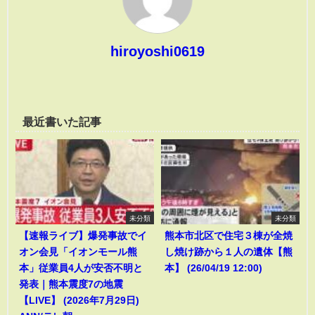
hiroyoshi0619
最近書いた記事
未分類
未分類
【速報ライブ】爆発事故でイ
熊本市北区で住宅３棟が全焼
オン会見「イオンモール熊
し焼け跡から１人の遺体【熊
本」従業員4人が安否不明と
本】 (26/04/19 12:00)
発表｜熊本震度7の地震
【LIVE】 (2026年7月29日)