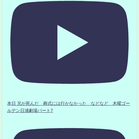
本日 兄が死んだ 葬式には行かなかった などなど 木曜ゴー
ルデン日浦劇場パート7