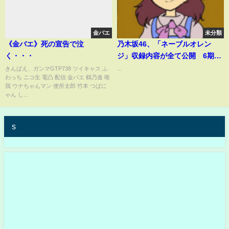
金バエ
未分類
《金バエ》死の宣告で泣
乃木坂46、「ネーブルオレン
く・・・
ジ」収録内容が全て公開 6期生
楽曲は「タイムリミット片想
きんばえ、ガンマGTP738 ツイキャス ふ
...
わっち ニコ生 電凸 配信 金バエ 鶴乃進 唯
い」
我 ウナちゃんマン 便所太郎 竹本 つばに
ゃん し...
s