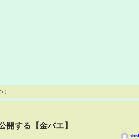
バエ】
公開する【金バエ】
hiros