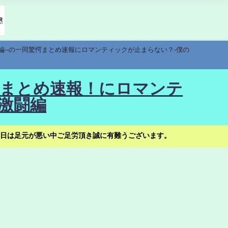
編--の一同驚愕まとめ速報にロマンティックが止まらない？-僕の
驚愕まとめ速報！にロマンテ
激闘編
日は足元が悪い中ご足労頂き誠に有難うございます。