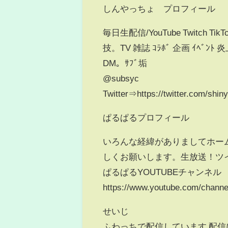
しんやっちょ プロフィール
毎日生配信/YouTube Twitch Tik
技。TV 雑誌 ｺﾗﾎﾞ 企画 ｲﾍﾞﾝ
DM。ｻﾌﾞ垢
@subsyc
Twitter⇒https://twitter.com/shin
ぱるぱるプロフィール
いろんな経緯がありましてホーム
しくお願いします。生放送！ツイキャス！ht
ぱるぱるYOUTUBEチャンネル
https://www.youtube.com/channe
せいじ
ふわっちで配信しています 配