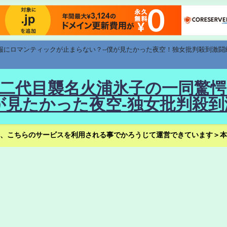
速報にロマンティックが止まらない？--僕が見たかった夜空！独女批判殺到激闘
！--二代目襲名火浦氷子の一同
見たかった夜空-独女批判殺到
、こちらのサービスを利用される事でかろうじて運営できています＞本