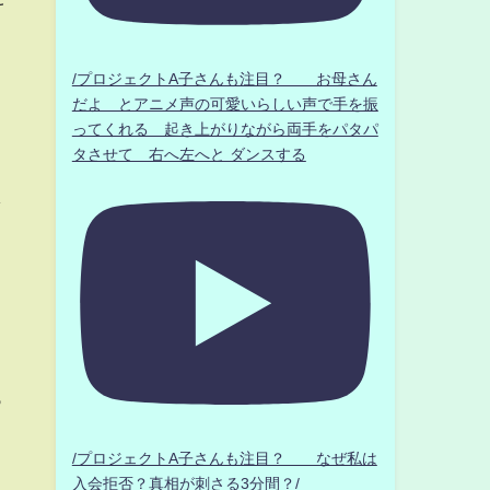
/プロジェクトA子さんも注目？ お母さん
だよ とアニメ声の可愛いらしい声で手を振
ってくれる 起き上がりながら両手をパタパ
タさせて 右へ左へと ダンスする
し
っ
ま
/プロジェクトA子さんも注目？ なぜ私は
入会拒否？真相が刺さる3分間？/