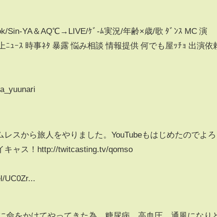
Tok/Sin-YA＆AQ℃→LIVE/ｹﾞ-ﾑ実況/年齢×歳/歌 ﾀﾞﾝｽ MC 演
ﾄ 炎上ﾆｭｰｽ 時事ﾈﾀ 暴露 悩み相談 情報提供 何でも屋ｯﾁｮ 出演依
ya_yuunari
レスから旅人をやりました。YouTubeもはじめたのでよろ
tp://twitcasting.tv/qomso
l/UC0Zr...
信に命をかけてやってきた為、糖尿病、高血圧、通風になり