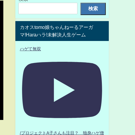
検索
カオスtomo娘ちゃんねーるアーガ
マ!Haraハラ!未解決人生ゲーム
ハゲて無双
/プロジェクトA子さんも注目？ 独身ハゲ僧