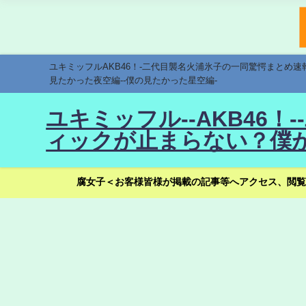
ユキミッフルAKB46！-二代目襲名火浦氷子の一同驚愕まとめ
見たかった夜空編--僕の見たかった星空編-
ユキミッフル--AKB46
ィックが止まらない？僕が
腐女子＜お客様皆様が掲載の記事等へアクセス、閲覧