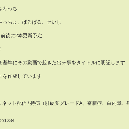
ふわっち
っちょ、ぱるぱる、せいじ
時前後に2本更新予定
C
集を基準にその動画で起きた出来事をタイトルに明記します
画を作成しています
/ 趣味 ネット配信 / 持病（肝硬変グレードA、蓄膿症、白内障、
bae1234