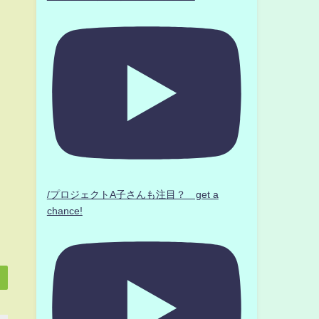
/プロジェクトA子さんも注目？ get a
chance!