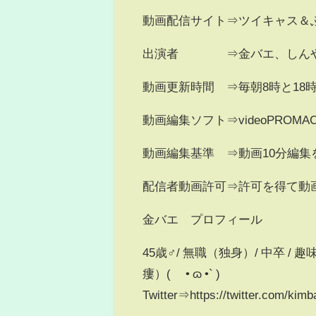
動画配信サイト⇒ツイキャス＆
出演者 ⇒金バエ、しんや
動画更新時間 ⇒毎朝8時と18
動画編集ソフト⇒videoPROMA
動画編集基準 ⇒動画10分編
配信者動画許可⇒許可を得て動
金バエ プロフィール
45歳♂/ 無職（独身）/ 中卒 
瘻）( ´• ɷ •` )
Twitter⇒https://twitter.com/kim