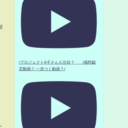
頼
/プロジェクトA子さんも注目？ /感想戯
言動画？.一息つく動画？/
ど