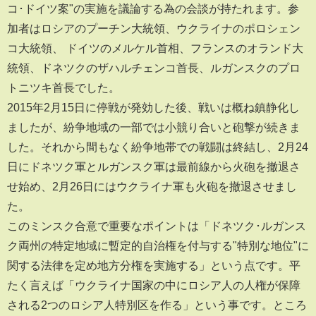
コ･ドイツ案"の実施を議論する為の会談が持たれます。参
加者はロシアのプーチン大統領、ウクライナのポロシェン
コ大統領、 ドイツのメルケル首相、フランスのオランド大
統領、ドネツクのザハルチェンコ首長、ルガンスクのプロ
トニツキ首長でした。
2015年2月15日に停戦が発効した後、戦いは概ね鎮静化し
ましたが、紛争地域の一部では小競り合いと砲撃が続きま
した。それから間もなく紛争地帯での戦闘は終結し、2月24
日にドネツク軍とルガンスク軍は最前線から火砲を撤退さ
せ始め、2月26日にはウクライナ軍も火砲を撤退させまし
た。
このミンスク合意で重要なポイントは「ドネツク･ルガンス
ク両州の特定地域に暫定的自治権を付与する"特別な地位"に
関する法律を定め地方分権を実施する」という点です。平
たく言えば「ウクライナ国家の中にロシア人の人権が保障
される2つのロシア人特別区を作る」という事です。ところ