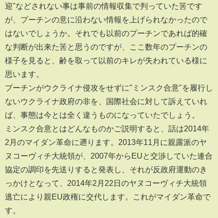
迎"などされない事は事前の情報収集で判っていた筈です
が、プーチンの意に沿わない情報を上げられなかったので
はないでしょうか。それでも以前のプーチンであれば的確
な判断が出来た筈と思うのですが、ここ数年のプーチンの
様子を見ると、齢を取って以前のキレが失われている様に
思います。
プーチンがウクライナ侵攻をせずに"ミンスク合意"を履行し
ないウクライナ政府の非を、国際社会に対して訴えていれ
ば、事態は今とは全く違うものになっていたでしょう。
ミンスク合意とはどんなものかご説明すると、話は2014年
2月のマイダン革命に遡ります。2013年11月に親露派のヤ
ヌコーヴィチ大統領が、2007年からEUと交渉していた連合
協定の調印を先送りすると発表し、それが反政府運動のき
っかけとなって、2014年2月22日のヤヌコーヴィチ大統領
逃亡により親EU政権に交代します。これがマイダン革命で
す。