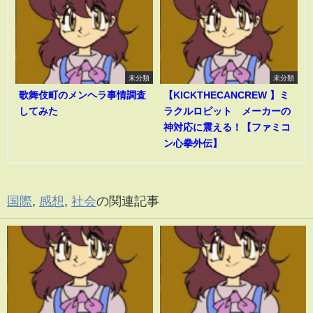
未分類
未分類
歌舞伎町のメンヘラ事情調査
【KICKTHECANCREW 】ミ
してみた
ラクルロピット メーカーの
神対応に震える！【ファミコ
ン心拳外伝】
国際
,
感想
,
社会
の関連記事