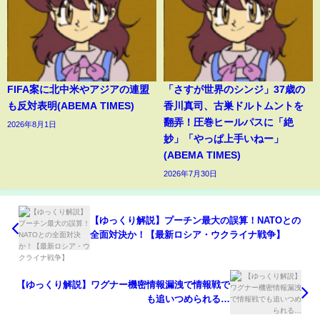
FIFA案に北中米やアジアの連盟
「さすが世界のシンジ」37歳の
も反対表明(ABEMA TIMES)
香川真司、古巣ドルトムントを
翻弄！圧巻ヒールパスに「絶
2026年8月1日
妙」「やっぱ上手いねー」
(ABEMA TIMES)
2026年7月30日
【ゆっくり解説】プーチン最大の誤算！NATOとの
全面対決か！【最新ロシア・ウクライナ戦争】
【ゆっくり解説】ワグナー機密情報漏洩で情報戦で
も追いつめられる…