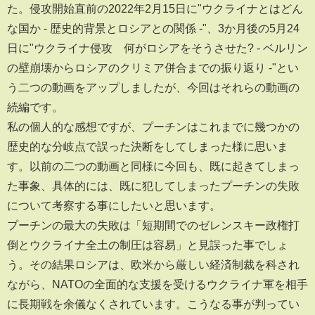
た。侵攻開始直前の2022年2月15日に"ウクライナとはどん
な国か - 歴史的背景とロシアとの関係 -"、3か月後の5月24
日に"ウクライナ侵攻 何がロシアをそうさせた? - ベルリン
の壁崩壊からロシアのクリミア併合までの振り返り -"とい
う二つの動画をアップしましたが、今回はそれらの動画の
続編です。
私の個人的な感想ですが、プーチンはこれまでに幾つかの
歴史的な分岐点で誤った決断をしてしまった様に思いま
す。以前の二つの動画と同様に今回も、既に起きてしまっ
た事象、具体的には、既に犯してしまったプーチンの失敗
について考察する事にしたいと思います。
プーチンの最大の失敗は「短期間でのゼレンスキー政権打
倒とウクライナ全土の制圧は容易」と見誤った事でしょ
う。その結果ロシアは、欧米から厳しい経済制裁を科され
ながら、NATOの全面的な支援を受けるウクライナ軍を相手
に長期戦を余儀なくされています。こうなる事が判ってい