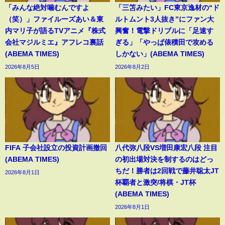
「みんな絶対噛むんですよ
「三笘みたい」FC東京逸材の“ド
（笑）」ファイルーズあい＆東
ルトムント3人抜き”にファン大
内マリ子が語るTVアニメ『株式
興奮！電撃ドリブルに「足速す
会社マジルミエ』アフレコ裏話
ぎる」「やっぱ俵積田で攻める
(ABEMA TIMES)
しかない」(ABEMA TIMES)
2026年8月5日
2026年8月2日
FIFA 子会社設立の投資計画撤回
八代弥八段VS増田康宏八段 注目
(ABEMA TIMES)
の初出場対決を制するのはどっ
ちだ！勝者は2回戦で藤井聡太JT
2026年8月1日
杯覇者と激突/将棋・JT杯
(ABEMA TIMES)
2026年8月1日