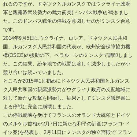
れるのですが、ドネツクとルガンスクではウクライナ政府
軍と親露派武装勢力の武力衝突(ドンバス戦争)が続きまし
た。このドンバス戦争の停戦を意図したのがミンスク合意
です。
2014年9月5日にウクライナ、ロシア、ドネツク人民共和
国、ルガンスク人民共和国の代表が、欧州安全保障協力機
構(OSCE)の援助の下、ベラルーシのミンスクで調印しまし
た。この結果、紛争地での戦闘は著しく減少しましたが小
競り合いは続いていました。
ところが2015年1月初めにドネツク人民共和国とルガンス
ク人民共和国の親露派勢力がウクライナ政府の支配地域に
対して新たな攻撃を開始し、結果としてミンスク議定書に
よる停戦は完全に崩壊しました。
この停戦崩壊を受けてフランスのオランド大統領とドイツ
のメルケル首相が2月7日に新たな和平の計画(フランコ･ド
イツ案)を発表し、2月11日にミンスクの独立宮殿で"フラン