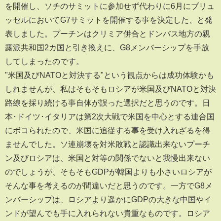
を開催し、ソチのサミットに参加せず代わりに6月にブリュ
ッセルにおいてG7サミットを開催する事を決定した、と発
表しました。プーチンはクリミア併合とドンバス地方の親
露派共和国2カ国と引き換えに、G8メンバーシップを手放
してしまったのです。
"米国及びNATOと対決する"という観点からは成功体験かも
しれませんが、私はそもそもロシアが米国及びNATOと対決
路線を採り続ける事自体が誤った選択だと思うのです。日
本･ドイツ･イタリアは第2次大戦で米国を中心とする連合国
にボコられたので、米国に追従する事を受け入れざるを得
ませんでした。ソ連崩壊を対米敗戦と認識出来ないプーチ
ン及びロシアは、米国と対等の関係でないと我慢出来ない
のでしょうが、そもそもGDPが韓国よりも小さいロシアが
そんな事を考えるのが間違いだと思うのです。一方でG8メ
ンバーシップは、ロシアより遥かにGDPの大きな中国やイ
ンドが望んでも手に入れられない貴重なものです。ロシア