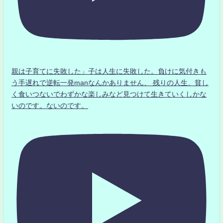
親は子育てに失敗した」子は人生に失敗した。負けに気付きも
う手遅れで逆転一発manなんかありません、 残りの人生、貧し
く食いつないでわずかな楽しみなど見つけて生きていくしかな
いのです。ないのです。