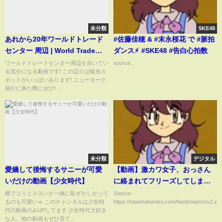
未分類
SKE48
あれから20年ワールドトレード
#佐藤佳穂 & #末永桜花 で #脈拍
センター 周辺 | World Trade
ダンス⚡︎ #SKE48 #告白心拍数
Center
ワールドトレードセンター周辺を歩いてい
source...
る気分になる動画です! この辺りは観光ス
ポットがいっぱいあります! ニューヨーク
旅行に来た際にぜひ! ...
未分類
デジタル
愛嬌して後悔するサニーが可愛
【動画】激カワ女子、おっさん
いだけの動画【少女時代】
に絡まれてフリーズしてしま
う…
横でユリとスヨンが一緒に恥ずかしがって
Source:
るのも可愛いｗ このチャンネルは少女時
https://newmatosoku.com/feed/main/rss2.xml.
代の動画のみUPしてます 少女時代大好き
な人、他の動画もぜひ見て...