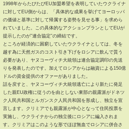
1998年からたびたびEU加盟希望を表明していたウクライナ
に対してEU側からは、「具体的な成果を挙げてヨーロッパ
の価値と基準に対して帰属する姿勢を見せる事」を求めら
れていました。この具体的なアクションプランとしてEUが
提示したのが"連合協定"の締結です。
ところが経済的に困窮していたウクライナとしては、冬を
越す為に天然ガスのコスト引き下げをロシアに飲んで貰う
必要があり、ヤヌコーヴィチ大統領は連合協定調印の先送
りを発表したのです。加えてロシアからは融資による150億
ドルの資金提供のオファーがありました。
話を戻すと、ヤヌコーヴィチ大統領逃亡により新たに発足
した親EU政権に従うのを由としない東部の親露派がドネツ
ク人民共和国とルガンスク人民共和国を形成し、独立を宣
言します。クリミアでも親露派が中心となって住民投票を
実施し、ウクライナからの独立後にロシアに編入されま
す。クリミアはこのような形でほぼ無血でロシアに併合さ