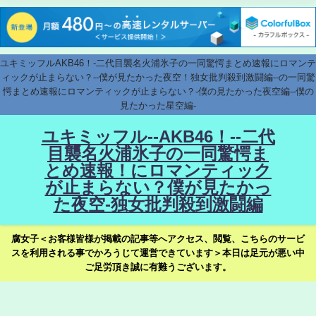
ユキミッフルAKB46！-二代目襲名火浦氷子の一同驚愕まとめ速報にロマンテ
ィックが止まらない？--僕が見たかった夜空！独女批判殺到激闘編--の一同驚
愕まとめ速報にロマンティックが止まらない？-僕の見たかった夜空編--僕の
見たかった星空編-
ユキミッフル--AKB46！--二代
目襲名火浦氷子の一同驚愕ま
とめ速報！にロマンティック
が止まらない？僕が見たかっ
た夜空-独女批判殺到激闘編
腐女子＜お客様皆様が掲載の記事等へアクセス、閲覧、こちらのサービ
スを利用される事でかろうじて運営できています＞本日は足元が悪い中
ご足労頂き誠に有難うございます。