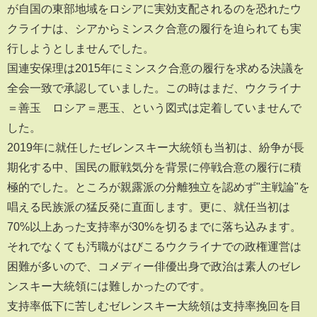
が自国の東部地域をロシアに実効支配されるのを恐れたウ
クライナは、シアからミンスク合意の履行を迫られても実
行しようとしませんでした。
国連安保理は2015年にミンスク合意の履行を求める決議を
全会一致で承認していました。この時はまだ、ウクライナ
＝善玉 ロシア＝悪玉、という図式は定着していませんで
した。
2019年に就任したゼレンスキー大統領も当初は、紛争が長
期化する中、国民の厭戦気分を背景に停戦合意の履行に積
極的でした。ところが親露派の分離独立を認めず"主戦論"を
唱える民族派の猛反発に直面します。更に、就任当初は
70%以上あった支持率が30%を切るまでに落ち込みます。
それでなくても汚職がはびこるウクライナでの政権運営は
困難が多いので、コメディー俳優出身で政治は素人のゼレ
ンスキー大統領には難しかったのです。
支持率低下に苦しむゼレンスキー大統領は支持率挽回を目