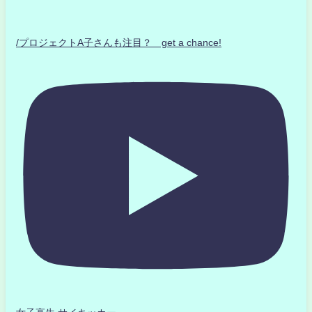
/プロジェクトA子さんも注目？ get a chance!