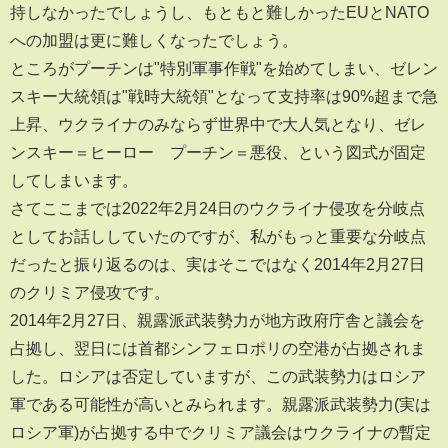
持しなかったでしょうし、もともと難しかったEUとNATO
への加盟は更に難しくなったでしょう。
ところがプーチンは"特別軍事作戦"を始めてしまい、ゼレン
スキー大統領は"戦時大統領"となって支持率は90%超まで急
上昇、ウクライナのみならず世界中で大人気となり、ゼレ
ンスキー＝ヒーロー プーチン＝悪役、という図式が固定
してしまいます。
さてここまでは2022年2月24日のウクライナ侵攻を分岐点
としてお話ししていたのですが、私がもっと重要な分岐点
だったと振り返るのは、実はそこではなく2014年2月27日
のクリミア侵攻です。
2014年2月27日、親露派武装勢力が地方政府庁舎と議会を
占拠し、翌日には首都シンフェロポリの空港が占拠されま
した。ロシアは否定していますが、この武装勢力はロシア
軍である可能性が高いとみられます。親露派武装勢力(実は
ロシア軍)が占拠する中でクリミア議会はウクライナの暫定