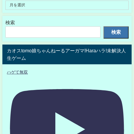
検索
検索
カオスtomo娘ちゃんねーるアーガマ!Haraハラ!未解決人
生ゲーム
ハゲて無双