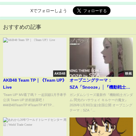
Xでフォローしよう
おすすめの記事
AKB48
映画
AKB48 Team TP｜《Team UP》
オープニングテーマ：
Live
SZA「Snooze」│『機動戦士ガ
ンダム 閃光のハサウェイ キルケ
’Team UP‘ MV看了嗎？ 一起回顧1月手牽手
ガンダムシリーズ最新作『機動戦士ガンダ
公演 Team UP 的初披露吧！
ム 閃光のハサウェイ キルケーの魔女』
ーの魔女』公開直前記念スペシ
#AKB48TeamTP #TeamTP #TTP⁣...
2026年1月30日(金)全国公開 オープニング
ャルPV
テーマ：SZA「...