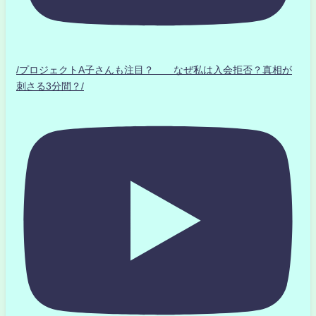
/プロジェクトA子さんも注目？ なぜ私は入会拒否？真相が
刺さる3分間？/