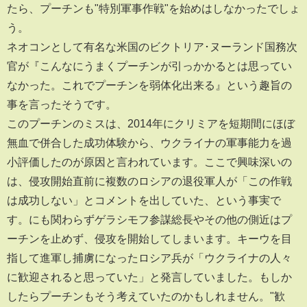
たら、プーチンも"特別軍事作戦"を始めはしなかったでしょ
う。
ネオコンとして有名な米国のビクトリア･ヌーランド国務次
官が『こんなにうまくプーチンが引っかかるとは思ってい
なかった。これでプーチンを弱体化出来る』という趣旨の
事を言ったそうです。
このプーチンのミスは、2014年にクリミアを短期間にほぼ
無血で併合した成功体験から、ウクライナの軍事能力を過
小評価したのが原因と言われています。ここで興味深いの
は、侵攻開始直前に複数のロシアの退役軍人が「この作戦
は成功しない」とコメントを出していた、という事実で
す。にも関わらずゲラシモフ参謀総長やその他の側近はプ
ーチンを止めず、侵攻を開始してしまいます。キーウを目
指して進軍し捕虜になったロシア兵が「ウクライナの人々
に歓迎されると思っていた」と発言していました。もしか
したらプーチンもそう考えていたのかもしれません。"歓