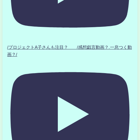
/プロジェクトA子さんも注目？ /感想戯言動画？.一息つく動
画？/