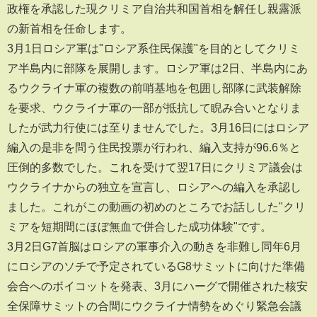
政権を承認した現クリミア自治共和国首相を解任し親露派
の新首相を任命します。
3月1日ロシア軍は"ロシア系住民保護"を目的としてクリミ
ア半島内に部隊を展開します。ロシア軍は2日、半島内にあ
るウクライナ軍の複数の前哨基地を包囲し部隊に武装解除
を要求、ウクライナ軍の一部が抵抗して睨み合いとなりま
したが武力行使には至りませんでした。3月16日にはロシア
編入の是非を問う住民投票が行われ、編入支持が96.6％と
圧倒的多数でした。これを受けて翌17日にクリミア議会は
ウクライナからの独立を宣言し、ロシアへの編入を承認し
ました。これがこの動画の初めのところでお話しした"クリ
ミアを短期間にほぼ無血で併合した成功体験"です。
3月2日G7首脳はロシアの軍事介入の動きを非難し同年6月
にロシアのソチで予定されているG8サミットに向けた準備
会合へのボイコットを発表、3月にハーグで開催された核安
全保障サミットの合間にウクライナ情勢をめぐり緊急会議