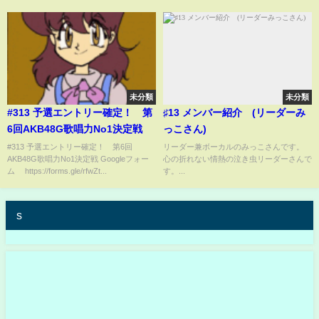
未分類
未分類
#313 予選エントリー確定！ 第
♯13 メンバー紹介 (リーダーみ
6回AKB48G歌唱力No1決定戦
っこさん)
#313 予選エントリー確定！ 第6回
リーダー兼ボーカルのみっこさんです。
AKB48G歌唱力No1決定戦 Googleフォー
心の折れない情熱の泣き虫リーダーさんで
ム https://forms.gle/rfwZt...
す。...
s