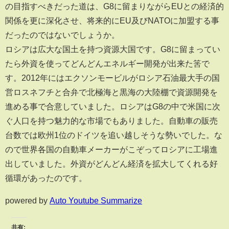
の目指すべきだった道は、G8に留まりながらEUとの経済的
関係を更に深化させ、将来的にEU及びNATOに加盟する事
だったのではないでしょうか。
ロシアは広大な国土を持つ資源大国です。G8に留まってい
たら外資を使ってどんどんエネルギー開発が出来た筈で
す。2012年にはエクソンモービルがロシア石油最大手の国
営ロスネフチと合弁で北極海と黒海の大陸棚で資源開発を
進める事で合意していました。ロシアはG8の中で米国に次
ぐ人口を持つ魅力的な市場でもありました。自動車の販売
台数では欧州1位のドイツを追い越しそうな勢いでした。な
ので世界各国の自動車メーカーがこぞってロシアに工場進
出していました。外資がどんどん経済を拡大してくれる好
循環があったのです。
powered by
Auto Youtube Summarize
共有: