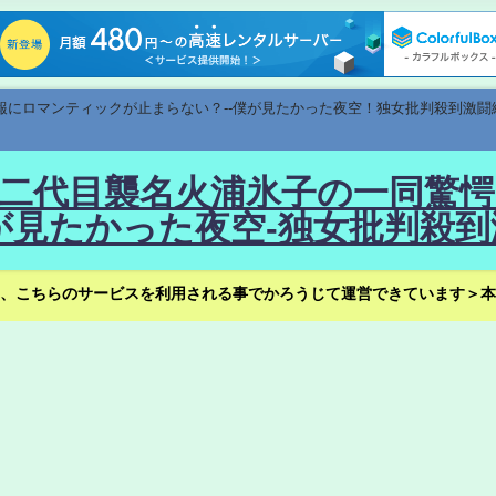
速報にロマンティックが止まらない？--僕が見たかった夜空！独女批判殺到激闘
！--二代目襲名火浦氷子の一同
見たかった夜空-独女批判殺到
、こちらのサービスを利用される事でかろうじて運営できています＞本