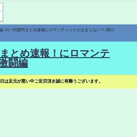
編--の一同驚愕まとめ速報にロマンティックが止まらない？-僕の
驚愕まとめ速報！にロマンテ
激闘編
日は足元が悪い中ご足労頂き誠に有難うございます。