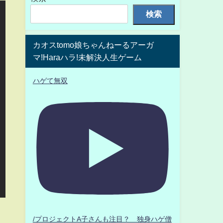
検索
カオスtomo娘ちゃんねーるアーガ
マ!Haraハラ!未解決人生ゲーム
ハゲて無双
/プロジェクトA子さんも注目？ 独身ハゲ僧