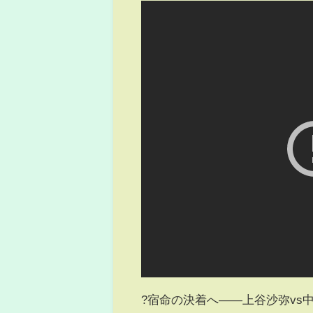
?宿命の決着へ――上谷沙弥vs