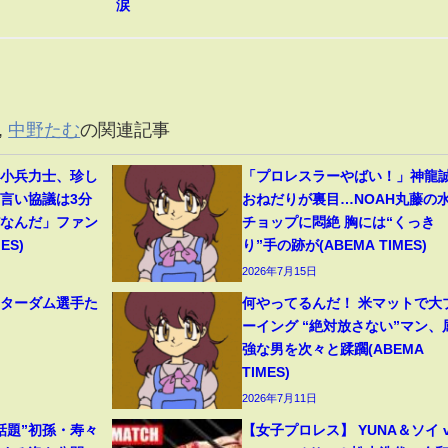
涙
,
中野たむ
の関連記事
」小兵力士、珍し
「プロレスラーやばい！」神龍
物言い協議は3分
おねだりが裏目…NOAH丸藤の
だなんだ」ファン
チョップに悶絶 胸には“くっき
ES)
り”手の跡が(ABEMA TIMES)
2026年7月15日
スターダム選手た
何やってるんだ！ 米マットで大
ーイング “絶対放さない”マン、
強な男を次々と蹂躙(ABEMA
TIMES)
2026年7月11日
話題”初孫・寿々
【女子プロレス】 YUNA＆ソイ v