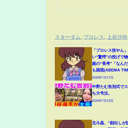
スターダム
,
プロレス
,
上谷沙弥
「プロレス技やん
い“驚愕”の投げで
超の“長考”「なん
も困惑(ABEMA TIM
2026年7月17日
中野たむ告別式で
ち大号泣。
2026年7月13日
北斗晶、“顔出しが