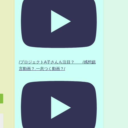
/プロジェクトA子さんも注目？ /感想戯
言動画？.一息つく動画？/