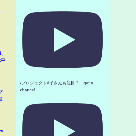
誠、
水平
/プロジェクトA子さんも注目？ get a
chance!
ブ
屈
s