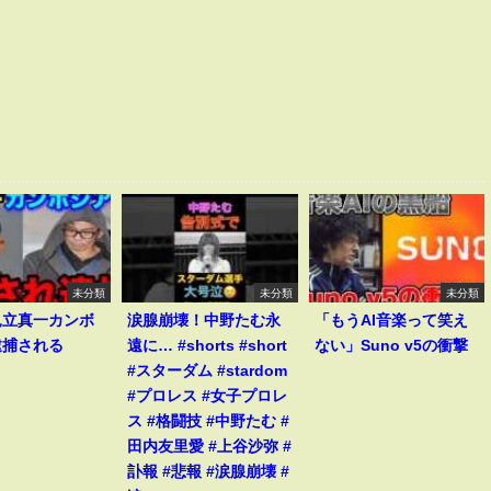
未分類
未分類
未分類
見立真一カンボ
涙腺崩壊！中野たむ永
「もうAI音楽って笑え
逮捕される
遠に… #shorts #short
ない」Suno v5の衝撃
#スターダム #stardom
#プロレス #女子プロレ
ス #格闘技 #中野たむ #
田内友里愛 #上谷沙弥 #
訃報 #悲報 #涙腺崩壊 #