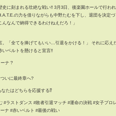
史に刻まれる壮絶な戦い‼️ 3月3日、後楽園ホールで行わ
A.T.E.の力を借りながらも中野たむを下し、退団を決定づ
こんなんで納得できるわけねえだろ！」
言。「全てを捧げてもいい…引退をかける！」 それに応え
いベルトを懸けると宣言‼️
ーナ ?
」
ついに最終章へ?
あなたはどちらを応援する⁉️
む #ラストダンス #敗者引退マッチ #運命の決戦 #女子プロ
ーナ #赤いベルト #最後の戦い