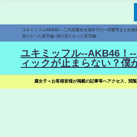
ユキミッフルAKB46！-二代目襲名火浦氷子の一同驚愕まとめ
見たかった夜空編--僕の見たかった星空編-
ユキミッフル--AKB46
ィックが止まらない？僕が
腐女子＜お客様皆様が掲載の記事等へアクセス、閲覧