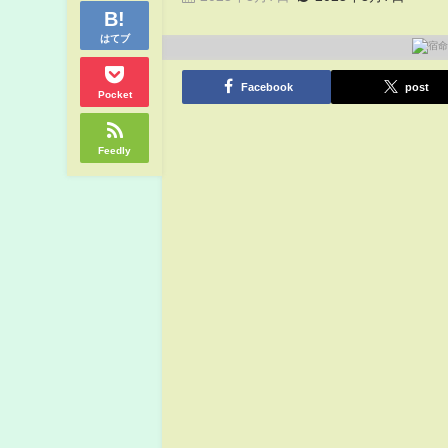
はてブ
Facebook
post
Pocket
Feedly