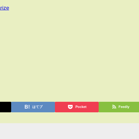
rize
はてブ
Pocket
Feedly