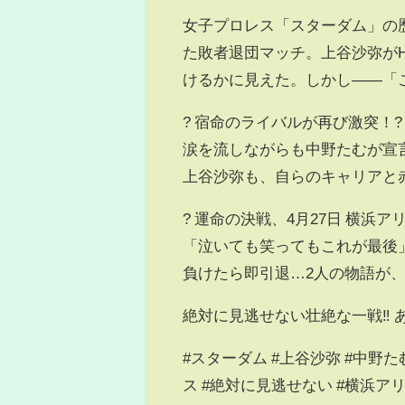
女子プロレス「スターダム」の歴
た敗者退団マッチ。上谷沙弥がH.
けるかに見えた。しかし――「
? 宿命のライバルが再び激突！?
涙を流しながらも中野たむが宣
上谷沙弥も、自らのキャリアと赤
? 運命の決戦、4月27日 横浜アリ
「泣いても笑ってもこれが最後
負けたら即引退…2人の物語が、
絶対に見逃せない壮絶な一戦‼️ 
#スターダム #上谷沙弥 #中野た
ス #絶対に見逃せない #横浜アリ