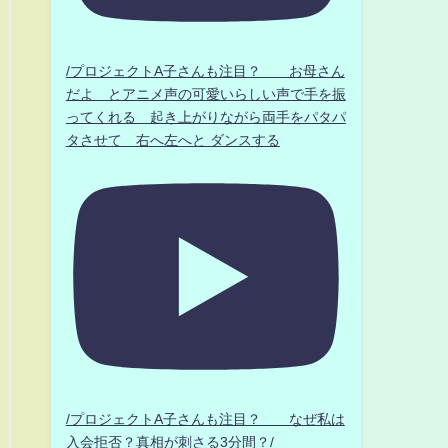
/プロジェクトA子さんも注目？ お母さん
だよ とアニメ声の可愛いらしい声で手を振
ってくれる 起き上がりながら両手をパタパ
タさせて 右へ左へと ダンスする
/プロジェクトA子さんも注目？ なぜ私は
入会拒否？真相が刺さる3分間？/