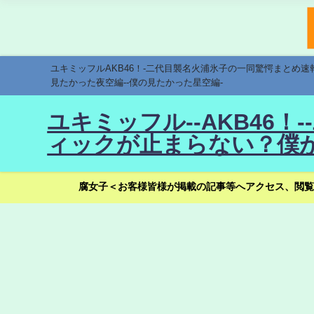
ユキミッフルAKB46！-二代目襲名火浦氷子の一同驚愕まとめ
見たかった夜空編--僕の見たかった星空編-
ユキミッフル--AKB46
ィックが止まらない？僕が
腐女子＜お客様皆様が掲載の記事等へアクセス、閲覧