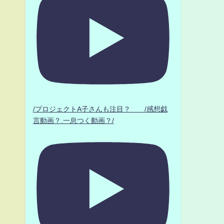
/プロジェクトA子さんも注目？ /感想戯
言動画？.一息つく動画？/