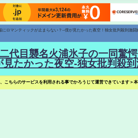
速報にロマンティックが止まらない？--僕が見たかった夜空！独女批判殺到激闘
！--二代目襲名火浦氷子の一同
見たかった夜空-独女批判殺到
、こちらのサービスを利用される事でかろうじて運営できています＞本