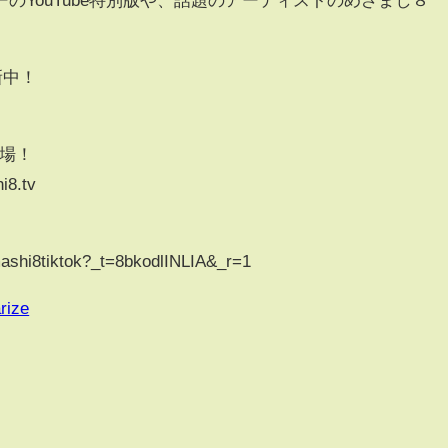
新中！
登場！
i8.tv
！
ashi8tiktok?_t=8bkodlINLIA&_r=1
rize