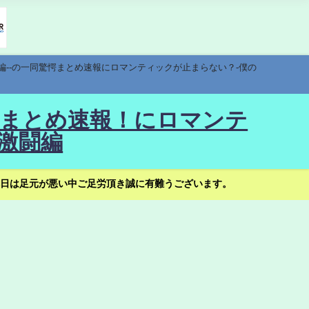
編--の一同驚愕まとめ速報にロマンティックが止まらない？-僕の
驚愕まとめ速報！にロマンテ
激闘編
日は足元が悪い中ご足労頂き誠に有難うございます。