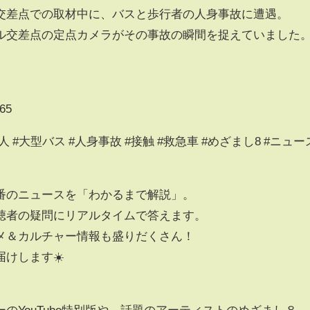
交差点での取材中に、バスと歩行者の人身事故に遭遇。
ル交差点の定点カメラがその事故の瞬間を捉えていました
665
 #大型バス #人身事故 #接触 #救急車 #めざまし8 #ニュー
番のニュースを「わかるまで解説」。
聴者の疑問にリアルタイムで答えます。
メ＆カルチャー情報も盛りだくさん！
けします☀️
、
のYouTube特別版や、話題のアーティストのめざまし８