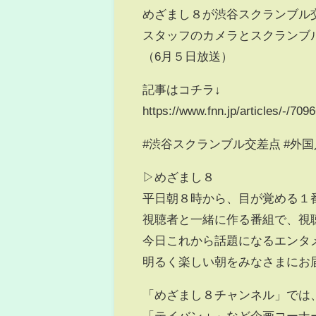
めざまし８が渋谷スクランブル
スタッフのカメラとスクランブ
（6月５日放送）
記事はコチラ↓
https://www.fnn.jp/articles/-/709
#渋谷スクランブル交差点 #外国人
▷めざまし８
平日朝８時から、目が覚める１
視聴者と一緒に作る番組で、視
今日これから話題になるエンタ
明るく楽しい朝をみなさまにお届
「めざまし８チャンネル」では
「テイバン＋」など企画コーナー