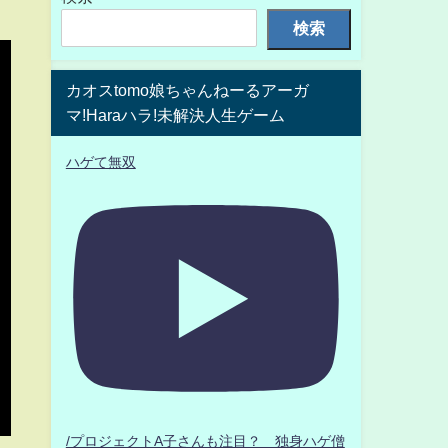
検索
カオスtomo娘ちゃんねーるアーガ
マ!Haraハラ!未解決人生ゲーム
ハゲて無双
/プロジェクトA子さんも注目？ 独身ハゲ僧