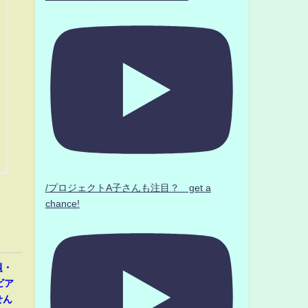
/プロジェクトA子さんも注目？ get a
chance!
題・
ビア
せん