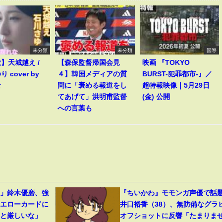
未分類
未分類
国際
歌】天城越え /
【森保監督帰国会見
映画 『TOKYO
 cover by
４】韓国メディアの質
BURST-犯罪都市-』／
な
問に「褒める報道をし
超特報映像｜5月29日
てあげて」洪明甫監督
(金) 公開
への言葉も
裂」鈴木優磨、強
『ちいかわ』モモンガ声優で話
イエローカードに
井口裕香（38）、無防備なグラ
っと厳しいな」
オフショットに反響「たまりま