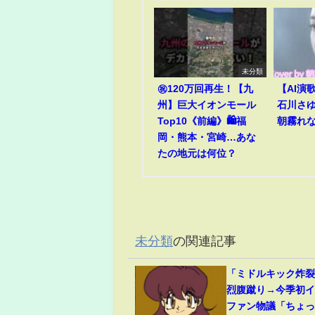
未分類
㊗️120万回再生！【九
【AI演
州】巨大イオンモール
石川さゆり
Top10《前編》🛍️福
朝霧れ
岡・熊本・宮崎…あな
たの地元は何位？
未分類
の関連記事
「ミドルキック炸
烈腹蹴り→今季初
ファン物議「ちょ