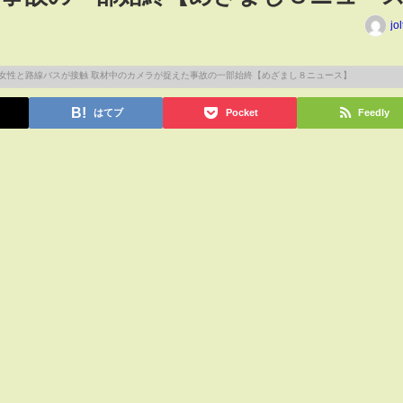
jo
はてブ
Pocket
Feedly