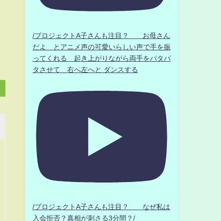
/プロジェクトA子さんも注目？ お母さん
だよ とアニメ声の可愛いらしい声で手を振
ってくれる 起き上がりながら両手をパタパ
タさせて 右へ左へと ダンスする
/プロジェクトA子さんも注目？ なぜ私は
入会拒否？真相が刺さる3分間？/