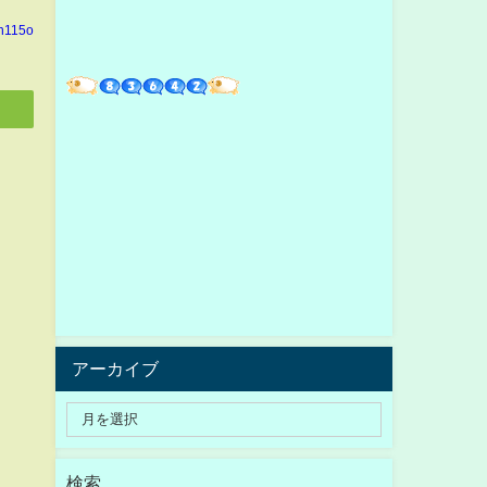
in115o
アーカイブ
検索