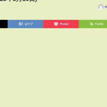
j
はてブ
Pocket
Feedly