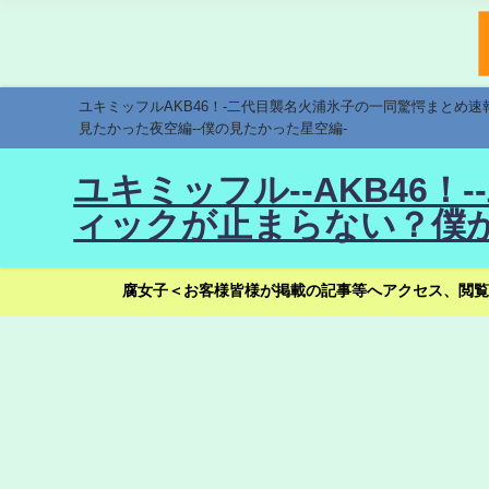
ユキミッフルAKB46！-二代目襲名火浦氷子の一同驚愕まとめ
見たかった夜空編--僕の見たかった星空編-
ユキミッフル--AKB46
ィックが止まらない？僕が
腐女子＜お客様皆様が掲載の記事等へアクセス、閲覧