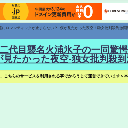
速報にロマンティックが止まらない？--僕が見たかった夜空！独女批判殺到激闘
！--二代目襲名火浦氷子の一同
見たかった夜空-独女批判殺到
、こちらのサービスを利用される事でかろうじて運営できています＞本