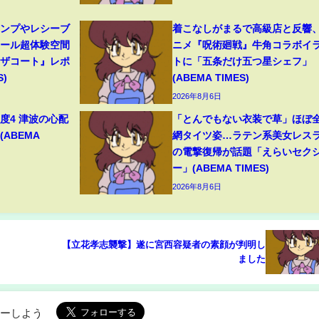
ャンプやレシーブ
着こなしがまるで高級店と反響
ボール超体験空間
ニメ『呪術廻戦』牛角コラボイ
ンザコート』レポ
トに「五条だけ五つ星シェフ」
S)
(ABEMA TIMES)
2026年8月6日
度4 津波の心配
「とんでもない衣装で草」ほぼ
(ABEMA
網タイツ姿…ラテン系美女レス
の電撃復帰が話題「えらいセク
ー」(ABEMA TIMES)
2026年8月6日
【立花孝志襲撃】遂に宮西容疑者の素顔が判明し
ました
ローしよう