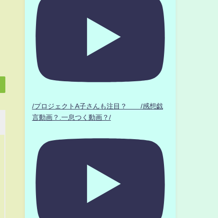
/プロジェクトA子さんも注目？ /感想戯
言動画？.一息つく動画？/