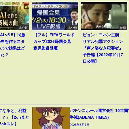
未分類
未分類
映画
AI v5.5】民族
【フル】FIFAワールド
ピョン・ヨハン主演、
の曲を作るスタ
カップ2026帰国会見
リアル犯罪アクション
5.5で効果はど
森保監督登壇
『声／姿なき犯罪者』
った？
予告編【2022年10月7
日公開】
になると、利益
パチンコホール運営会社 10年間
！？」【2chまと
半減(ABEMA TIMES)
5chスレ】
2026年8月7日