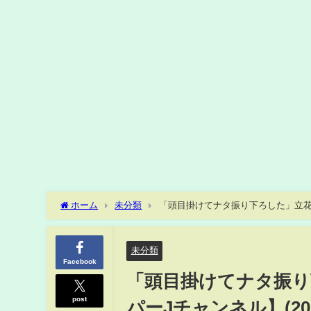
ホーム
未分類
「頭目掛けてナタ振り下ろした」立花氏襲
未分類
Facebook
「頭目掛けてナタ振り
post
パーJチャンネル】(202