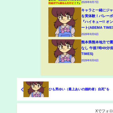
2026年8月7日
キャラと一緒にジ
を実体験！バレー
『ハイキュー!! オ
ート(ABEMA TIME
2026年8月6日
熊本県熊本地方で震
なし 午後7時49分頃
TIMES)
2026年8月6日
ひも男ゆい（最上あいの婚約者）自死”を
Xでフォ