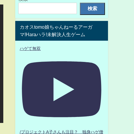
検索
カオスtomo娘ちゃんねーるアーガ
マ!Haraハラ!未解決人生ゲーム
ハゲて無双
/プロジェクトA子さんも注目？ 独身ハゲ僧