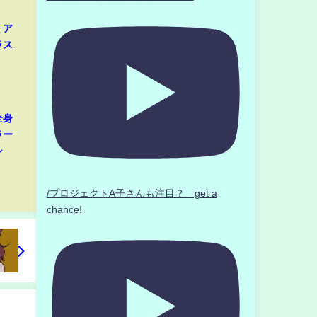
、ア
ラス
全身
ラー
シ
/プロジェクトA子さんも注目？ get a
chance!