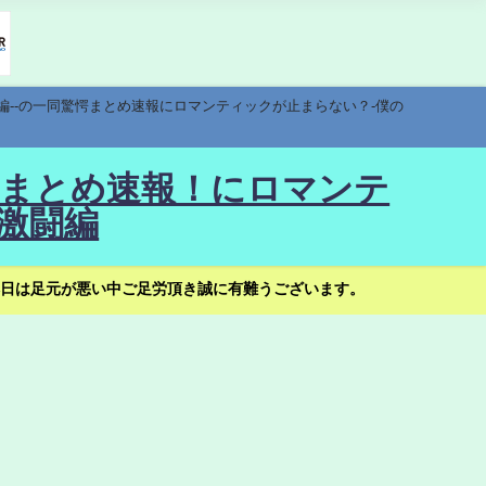
編--の一同驚愕まとめ速報にロマンティックが止まらない？-僕の
驚愕まとめ速報！にロマンテ
激闘編
日は足元が悪い中ご足労頂き誠に有難うございます。