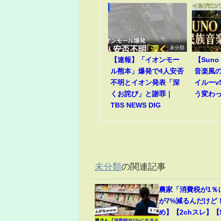
未分類
【速報】「イオンモー
【Suno 
ル熊本」爆発で4人安否
音楽風
不明とイオン発表「深
イルーv
くお詫び」と謝罪｜
う変わ
TBS NEWS DIG
未分類
の関連記事
農家「消費税が1％
が7%減るんだけど
め】【2chスレ】【