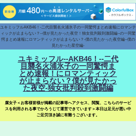
ユキミッフルAKB46！-二代目襲名火浦氷子の一同驚愕まとめ速報にロマンテ
ィックが止まらない？--僕が見たかった夜空！独女批判殺到激闘編--の一同驚
愕まとめ速報にロマンティックが止まらない？-僕の見たかった夜空編--僕の
見たかった星空編-
ユキミッフル--AKB46！--二代
目襲名火浦氷子の一同驚愕ま
とめ速報！にロマンティック
が止まらない？僕が見たかっ
た夜空-独女批判殺到激闘編
腐女子＜お客様皆様が掲載の記事等へアクセス、閲覧、こちらのサービ
スを利用される事でかろうじて運営できています＞本日は足元が悪い中
ご足労頂き誠に有難うございます。