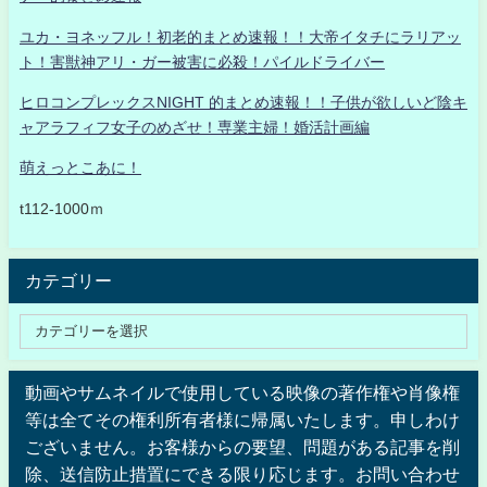
ユカ・ヨネッフル！初老的まとめ速報！！大帝イタチにラリアッ
ト！害獣神アリ・ガー被害に必殺！パイルドライバー
ヒロコンプレックスNIGHT 的まとめ速報！！子供が欲しいど陰キ
ャアラフィフ女子のめざせ！専業主婦！婚活計画編
萌えっとこあに！
t112-1000ｍ
カテゴリー
動画やサムネイルで使用している映像の著作権や肖像権
等は全てその権利所有者様に帰属いたします。申しわけ
ございません。お客様からの要望、問題がある記事を削
除、送信防止措置にできる限り応じます。お問い合わせ