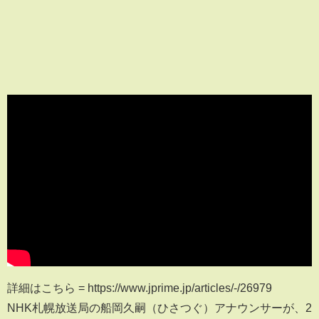
詳細はこちら = https://www.jprime.jp/articles/-/26979
NHK札幌放送局の船岡久嗣（ひさつぐ）アナウンサーが、2