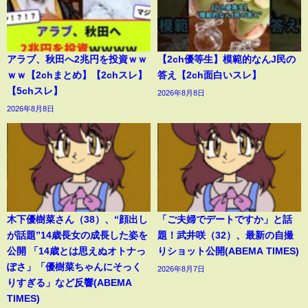
アラブ、秋田へ2兆円を投資ｗｗ
【2ch優等生】模範的なんJ民の
ｗｗ【2chまとめ】【2chスレ】
答え【2ch面白いスレ】
【5chスレ】
2026年8月8日
2026年8月8日
木下優樹菜さん（38）、“顔出し
「ご夫婦でデートですか」と話
が話題”14歳長女の成長した姿を
題！武井咲（32）、最新の自撮
公開 「14歳とは思えぬオトナっ
りショット公開(ABEMA TIMES)
ぽさ」「優樹菜ちゃんにそっく
2026年8月7日
りすぎる」など反響(ABEMA
TIMES)