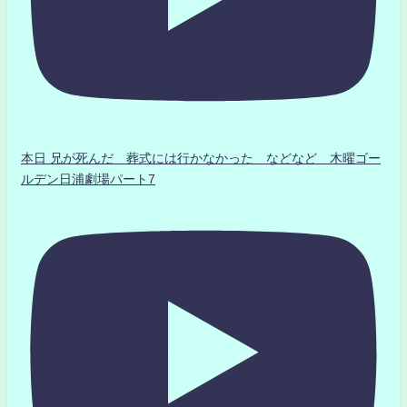
本日 兄が死んだ 葬式には行かなかった などなど 木曜ゴー
ルデン日浦劇場パート7