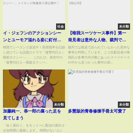
社会
未分類
イ・ジェフンのアクションシー
【唯我スーツケース事件】第一
ンとユーモア溢れる姿に釘付け
発見者は意外な人物、裁判で明
♡「復讐代行人～模範タクシー
らかになった5人の手口【初公
韓国でシーズン２放送中！高視聴率を記録
裁判では報道で語られていなかった意外な
し続けている話題のドラマ「復讐代行人～
事実が判明しています。ニコ生配信者の唯
～」メイキング映像第２弾公開
判】
模範タクシー～」。 このたび、発売中の
我氏が多摩川河川敷にあったスーツケース
中！
「復讐代行人～模範タクシー...
の中から見つかった事件の初...
未分類
未分類
加藤純一、恭一郎の腐った足を
多慧版的青春修煉手冊太可愛了
見てしまう
...
「短く面白く」をモットーに配信の面白さ
を短時間に凝縮します。 時間がない人に