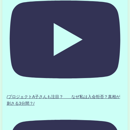
/プロジェクトA子さんも注目？ なぜ私は入会拒否？真相が
刺さる3分間？/