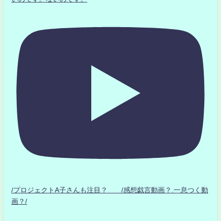
/プロジェクトA子さんも注目？ /感想戯言動画？.一息つく動
画？/