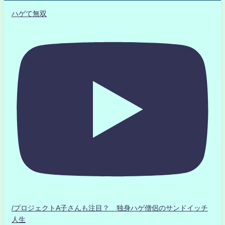
ハゲて無双
/プロジェクトA子さんも注目？ 独身ハゲ僧侶のサンドイッチ
人生