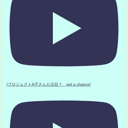
/プロジェクトA子さんも注目？ get a chance!