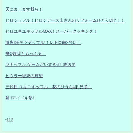
天にまします我ら！
ヒロシッフル！ヒロシデース山さんのリフォームひとりDIY！！
ヒロユキユキッフルMAX！スーパークッキング！
徹夜DEテツヤッフル!！レトロ館2号店！
剛Q超児ともっふる！
ヤナッフル ゲームだいすき6！放送局
ヒウラー総統の野望
三代目 ユキユキッフル 花のひうら組! 見参！
魁!!アイドル塾!
t112