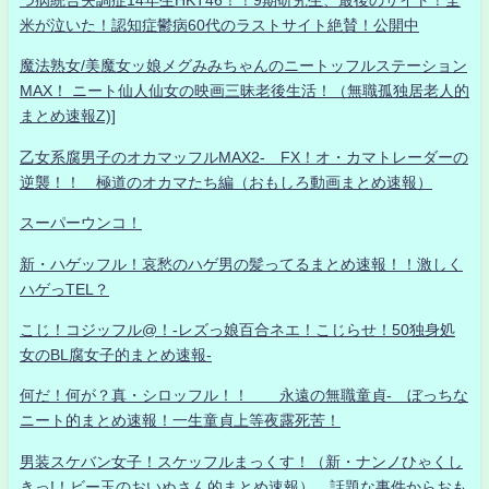
米が泣いた！認知症鬱病60代のラストサイト絶賛！公開中
魔法熟女/美魔女ッ娘メグみみちゃんのニートッフルステーション
MAX！ ニート仙人仙女の映画三昧老後生活！（無職孤独居老人的
まとめ速報Z)]
乙女系腐男子のオカマッフルMAX2- FX！オ・カマトレーダーの
逆襲！！ 極道のオカマたち編（おもしろ動画まとめ速報）
スーパーウンコ！
新・ハゲッフル！哀愁のハゲ男の髪ってるまとめ速報！！激しく
ハゲっTEL？
こじ！コジッフル@！-レズっ娘百合ネエ！こじらせ！50独身処
女のBL腐女子的まとめ速報-
何だ！何が？真・シロッフル！！ 永遠の無職童貞- ぼっちな
ニート的まとめ速報！一生童貞上等夜露死苦！
男装スケバン女子！スケッフルまっくす！（新・ナンノひゃくし
きっ!！ビー玉のおいぬさん的まとめ速報） 話題な事件からおも