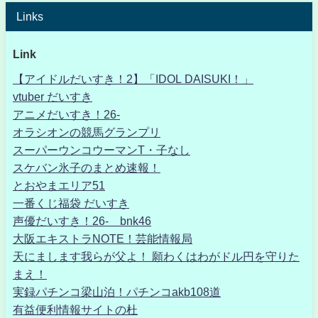
Links
Link
【アイドルだいすき！2】「IDOL DAISUKI！」
vtuber だいすき
アニメだいすき！26-
オラシオンの競馬グランプリ
スーパーウンコウーマンT・子なし
スケバン氷子のまとめ速報！
とおやまエリア51
一番くじ福袋 だいすき
声優だいすき！26- bnk46
大阪エキストラNOTE！芸能情報局
天にまします我らが父よ！ 願わくはわがドル円を守りた
まえ！
実録パチンコ梁山泊！パチンコakb108道
有益便利情報サイトの杜