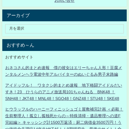
お問い合せ
アーカイブ
おすすめ～ん
おすすめサイト
おネコさん的まとめ速報 僕の彼女はエリーちゃん人形！豆腐メ
ンタルメンヘラ電波中年アルバイターのぬいぐるみ男子末路編
アイドッフル！ ワタクシ的まとめ速報 地下格闘アイドルだい
すき！23 ひうらのアニメ放送局101ちゃんねる BNK48 ！
SNH48！JKT48！MNL48！SGO48！GNZ48！STU48！SKE48
ヒウラッフルのハーニーフィニッシュゴミ屋敷補完計画 ＜必殺！
生前整理人！孤立し孤独死からの～特殊清掃・遺品整理への道F
完結編＞ キャッシング計1500万返済：厨二病借金3500万円！う
つ病統合失調症14年生HKT46！！9期研究生、最後のサイト！全