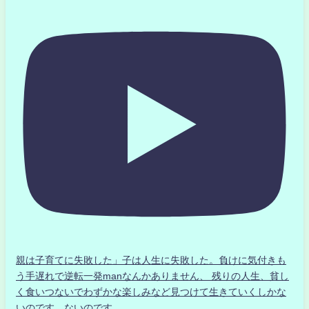
親は子育てに失敗した」子は人生に失敗した。負けに気付きも
う手遅れで逆転一発manなんかありません、 残りの人生、貧し
く食いつないでわずかな楽しみなど見つけて生きていくしかな
いのです。ないのです。