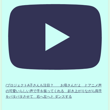
/プロジェクトA子さんも注目？ お母さんだよ とアニメ声
の可愛いらしい声で手を振ってくれる 起き上がりながら両手
をパタパタさせて 右へ左へと ダンスする