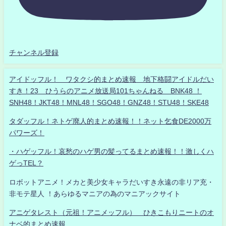
チャンネル登録
アイドッフル！ ワタクシ的まとめ速報 地下格闘アイドルだい
すき！23 ひうらのアニメ放送局101ちゃんねる BNK48 ！
SNH48！JKT48！MNL48！SGO48！GNZ48！STU48！SKE48
タダッフル！ネトゲ廃人的まとめ速報！！ネット乞食DE2000万
パワーズ！
・ハゲッフル！哀愁のハゲ男の髪ってるまとめ速報！！激しくハ
ゲっTEL？
ロボットアニメ！メカと美少女キャラだいすき永遠の非リア充・
非モテ星人 ！あらゆるマニアの為のマニアックサイト
アニゲタレスト（元祖！アニメッフル） ひきこもりニートのオ
ナベ的まとめ速報