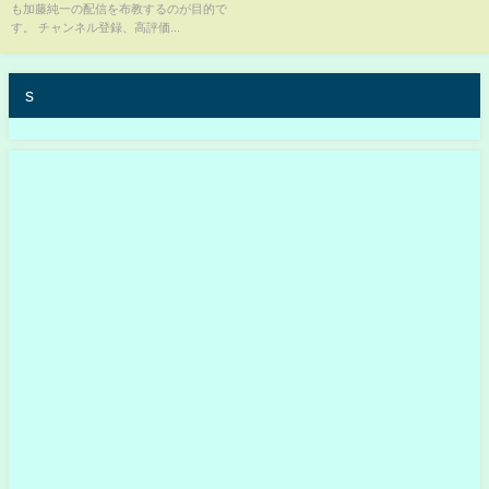
も加藤純一の配信を布教するのが目的で
す。 チャンネル登録、高評価...
s