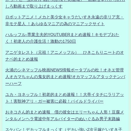
しろ動画まで取り上げまっくす
ロボットアニメ！メカと美少女キャラだいすき永遠の非リア充・
非モテ星人 ！あらゆるマニアの為のマニアックサイト
ハルッフル-専業主夫的YOUTUBERまとめ速報！キモデブおた
く！初老人の介護生活！激動の1750日
アニゲタレスト（元祖！アニメッフル） ひきこもりニートのオ
ナベ的まとめ速報
火浦のシネマッフル映画NEWS情報ポータブルの杜！オネエ管理
人オカマちゃんの鬼女的まとめ速報!オカマッフルアタックナンバ
ーハーフ
ユカ・ヨネッフル！初老的まとめ速報！！大帝イタチにラリアッ
ト！害獣神アリ・ガー被害に必殺！パイルドライバー
おネコさん的まとめ速報 僕の彼女はエリーちゃん人形！豆腐メ
ンタルメンヘラ電波中年アルバイターのぬいぐるみ男子末路編
スケバン！デカッフルまっくす（デカい強い2次元嫁だいすき子