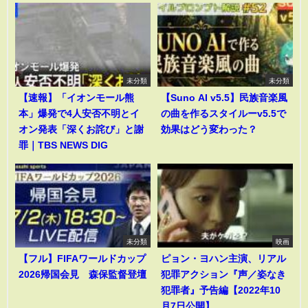
未分類
未分類
【速報】「イオンモール熊
【Suno AI v5.5】民族音楽風
本」爆発で4人安否不明とイ
の曲を作るスタイルーv5.5で
オン発表「深くお詫び」と謝
効果はどう変わった？
罪｜TBS NEWS DIG
未分類
映画
【フル】FIFAワールドカップ
ピョン・ヨハン主演、リアル
2026帰国会見 森保監督登壇
犯罪アクション『声／姿なき
犯罪者』予告編【2022年10
月7日公開】