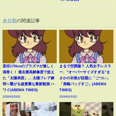
未分類
の関連記事
直径170kmのプラズマが激しく
まるで空調服？ 人気女子レスラ
渦巻く！ 過去最高解像度で捉え
ー、“オーバーサイズすぎる”ま
た「太陽表面」… 太陽フレア解
さかの衣装が話題に「ごつい」
明へ繋がる超貴重な最新観測 ハ
「肩幅パッドすご」(ABEMA
ワイ(ABEMA TIMES)
TIMES)
2026年8月8日
2026年8月8日