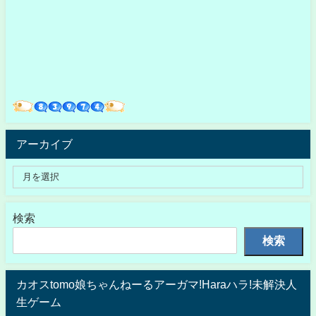
アーカイブ
検索
検索
カオスtomo娘ちゃんねーるアーガマ!Haraハラ!未解決人
生ゲーム