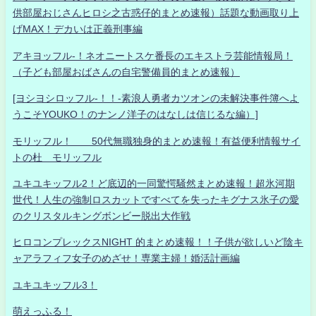
供部屋おじさんヒロシ之古惑仔的まとめ速報）話題な動画取り上
げMAX！デカいは正義刑事編
アキヨッフル-！ネオニートスケ番長のエキストラ芸能情報局！
（子ども部屋おばさんの自宅警備員的まとめ速報）
[ヨシヨシロッフル-！！-素浪人勇者カツオンの未解決事件簿へよ
うこそYOUKO！のナンノ洋子のはなしは信じるな編）]
モリッフル！ 50代無職独身的まとめ速報！有益便利情報サイ
トの杜 モリッフル
ユキユキッフル2！ど底辺的一同驚愕騒然まとめ速報！超氷河期
世代！人生の強制ロスカットですべてを失ったキグナス氷子の愛
のクリスタルキングボンビー脱出大作戦
ヒロコンプレックスNIGHT 的まとめ速報！！子供が欲しいど陰キ
ャアラフィフ女子のめざせ！専業主婦！婚活計画編
ユキユキッフル3！
萌えっふる！