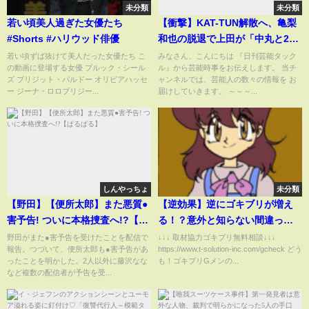
未分類
未分類
若い頃美人過ぎた女優たち
【衝撃】KAT-TUN解散へ、亀梨
#Shorts #ハリウッド俳優
和也の脱退で上田が「中丸と2人
は無理」と判断した真相に驚き
若い頃ずば抜けて美人だった女優たち こ
みなさん、こんにちは 『日刊芸能タック
の動画に登場する女優 ブルック・シール
ル』から芸能時事をお伝えします。 当チ
を隠せない！！【芸能】
ズ ブリジット・バルドー オリビアハッセ
ャンネルでは、芸能人の数々の情報を お
ー ジーナ・ロロブリジー...
届けしていきます。 ～～～...
しんやっちょ
未分類
【野田】【便所太郎】また悪質●
【逆効果】逆にゴキブリが増え
害予告! ついに本格捜査へ!?【ぱ
る！？意外と知らない間違った
るぱる】
ゴキブリ駆除の方法をプロが解
野田がまた●害予告を受けたことを配信で
↓↓↓ 取材協力ゴキブリ無料相談↓↓↓
報告。つづいて、便所太郎も●害予告があ
https://www.t-solution-inc.com/gcheck どう
説します。
ったことを明かした。2人以外に藤沢なな
も！ゴキブリGメンの...
など複数の配信者が予告を受...