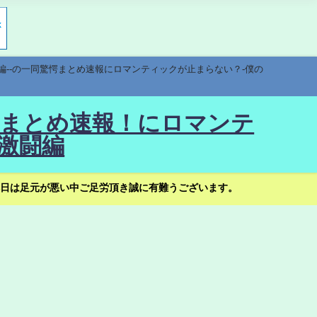
編--の一同驚愕まとめ速報にロマンティックが止まらない？-僕の
驚愕まとめ速報！にロマンテ
激闘編
日は足元が悪い中ご足労頂き誠に有難うございます。