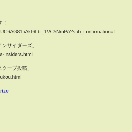
す！
el/UC6AG81pAkf6Lbi_1VC5NmPA?sub_confirmation=1
インサイダーズ」
s-insiders.html
スクープ投稿」
oukou.html
rize