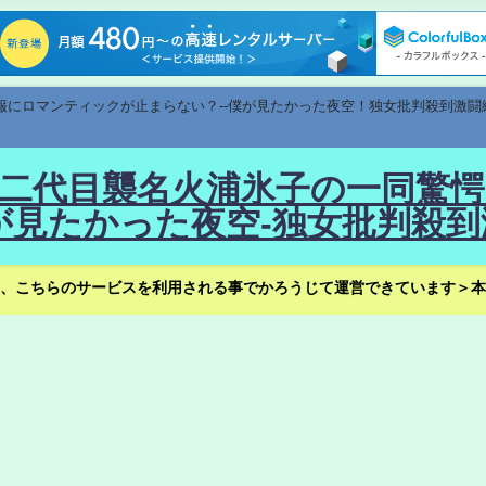
速報にロマンティックが止まらない？--僕が見たかった夜空！独女批判殺到激闘
！--二代目襲名火浦氷子の一同
見たかった夜空-独女批判殺到
、こちらのサービスを利用される事でかろうじて運営できています＞本