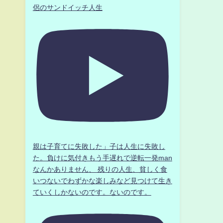
侶のサンドイッチ人生
親は子育てに失敗した」子は人生に失敗し
た。負けに気付きもう手遅れで逆転一発man
なんかありません、 残りの人生、貧しく食
いつないでわずかな楽しみなど見つけて生き
ていくしかないのです。ないのです。