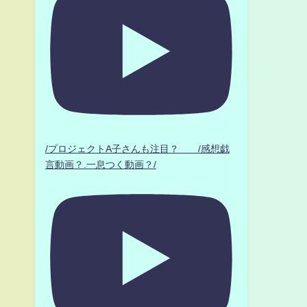
/プロジェクトA子さんも注目？ /感想戯
言動画？.一息つく動画？/