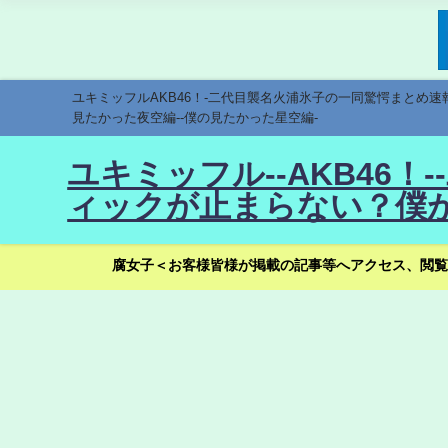
ユキミッフルAKB46！-二代目襲名火浦氷子の一同驚愕まとめ
見たかった夜空編--僕の見たかった星空編-
ユキミッフル--AKB46
ィックが止まらない？僕が
腐女子＜お客様皆様が掲載の記事等へアクセス、閲覧