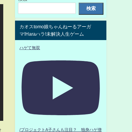
検索
カオスtomo娘ちゃんねーるアーガ
マ!Haraハラ!未解決人生ゲーム
ハゲて無双
け
/プロジェクトA子さんも注目？ 独身ハゲ僧