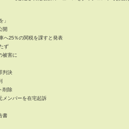
を」
公開
車へ25％の関税を課すと発表
たず
の被害に
罪判決
到
ト削除
元メンバーを在宅起訴
告書