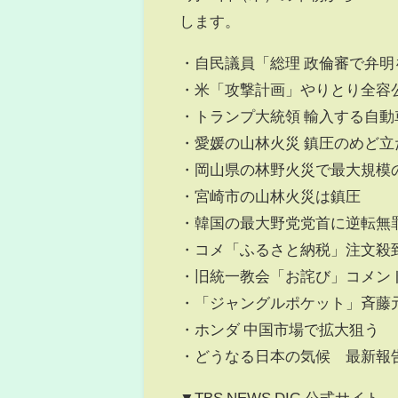
します。
・自民議員「総理 政倫審で弁明
・米「攻撃計画」やりとり全容
・トランプ大統領 輸入する自動
・愛媛の山林火災 鎮圧のめど立
・岡山県の林野火災で最大規模
・宮崎市の山林火災は鎮圧
・韓国の最大野党党首に逆転無
・コメ「ふるさと納税」注文殺
・旧統一教会「お詫び」コメン
・「ジャングルポケット」斉藤
・ホンダ 中国市場で拡大狙う
・どうなる日本の気候 最新報
▼TBS NEWS DIG 公式サイト