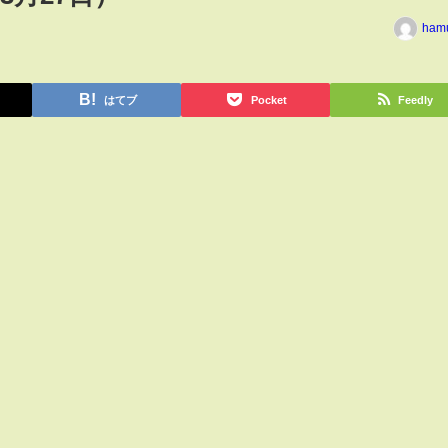
ham
はてブ
Pocket
Feedly