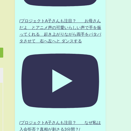
/プロジェクトA子さんも注目？ お母さん
だよ とアニメ声の可愛いらしい声で手を振
ってくれる 起き上がりながら両手をパタパ
タさせて 右へ左へと ダンスする
/プロジェクトA子さんも注目？ なぜ私は
入会拒否？真相が刺さる3分間？/