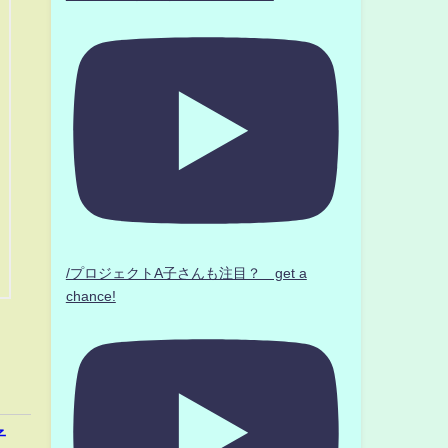
/プロジェクトA子さんも注目？ get a
chance!
子