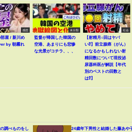
感想
未分類
社会
部屋 / 新川め
監督が帰国した韓国の
【射精月○回はヤバ
ver by 朝霧れ
空港、あまりにも悲惨
い⁉︎】前立腺癌（がん）
な光景がコチラ、、、
になるかもしれない射
精回数について現役泌
尿器科医が解説【年代
別のベストの回数と
は⁉︎】
史の調べものをし
24歳年下男性と結婚した藤あや