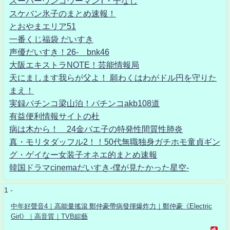
スーパーウンコウーマンT・子なし
スケバン氷子のまとめ速報！
とおやまエリア51
一番くじ福袋 だいすき
声優だいすき！26- bnk46
大阪エキストラNOTE！芸能情報局
天にまします我らが父よ！ 願わくはわがドル円を守りた
まえ！
実録パチンコ梁山泊！パチンコakb108道
有益便利情報サイトの杜
病は木から！ 24金バエ子の特発性間質性肺炎
真・モリタダッフル2！！50代無職独身ガチホモ童貞ギン
グ・ゲイなー女装子オネエ的まとめ速報
韓国ドラマcinemaだいすき-僕が見たかった星空-
1 -
中年好聲音4｜高能量搖滾 鄭仲豪帶病發揮爆炸力｜鄭仲豪《Electric
Girl》｜高音質｜TVB綜藝