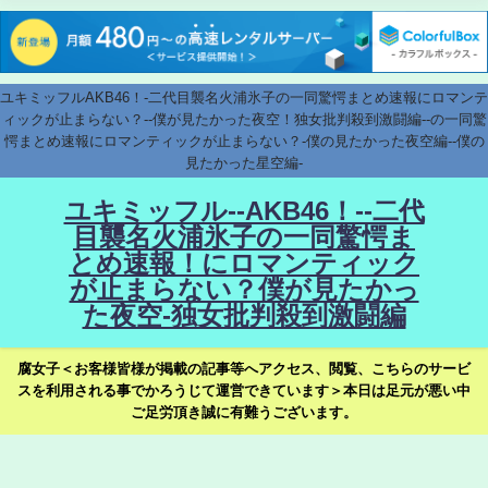
ユキミッフルAKB46！-二代目襲名火浦氷子の一同驚愕まとめ速報にロマンテ
ィックが止まらない？--僕が見たかった夜空！独女批判殺到激闘編--の一同驚
愕まとめ速報にロマンティックが止まらない？-僕の見たかった夜空編--僕の
見たかった星空編-
ユキミッフル--AKB46！--二代
目襲名火浦氷子の一同驚愕ま
とめ速報！にロマンティック
が止まらない？僕が見たかっ
た夜空-独女批判殺到激闘編
腐女子＜お客様皆様が掲載の記事等へアクセス、閲覧、こちらのサービ
スを利用される事でかろうじて運営できています＞本日は足元が悪い中
ご足労頂き誠に有難うございます。