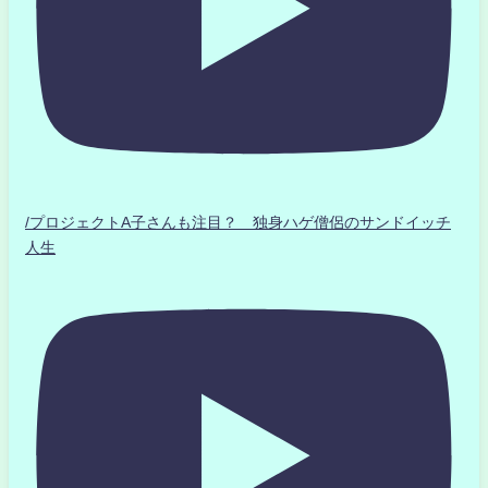
/プロジェクトA子さんも注目？ 独身ハゲ僧侶のサンドイッチ
人生