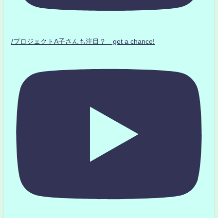
/プロジェクトA子さんも注目？ get a chance!