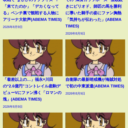
「来てたのか」「デカくなって
きにピリオド、師匠の馬を勝利
る」ベンチ裏で観戦する人物に
に導いた騎手の姿にファン胸熱
アリーナ大歓声(ABEMA TIMES)
「気持ちが伝わった」(ABEMA
TIMES)
2026年8月9日
2026年8月9日
「着差以上の…」福永×川田
自衛隊の最新哨戒機が海賊対処
の“2.6億円”コントレイル産駒デ
で初の中東派遣(ABEMA TIMES)
ビューVにファン沸く「ロマンの
2026年8月9日
塊」(ABEMA TIMES)
2026年8月9日