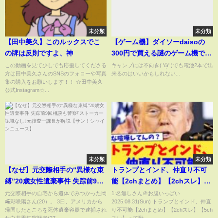
未分類
未分類
【田中美久】このルックスでこ
【ゲーム機】ダイソーdaisoの
の牌は反則ですよ、神
300円で買える謎のゲーム機で遊
んでみた！
この動画を見て少しでも応援してくださる
キャンプには不向き( 'ᾥ' )でも電池2本で出
方は田中美久さんのSNSのフォローや写真
来るのはいいかもしれない...
集の購入をお願いします！！ ☆田中美久
公式Instagram☆...
未分類
未分類
【なぜ】元交際相手の“異様な束
トランプとインド、仲直り不可
縛”20歳女性遺棄事件 失踪前9回
能【2chまとめ】【2chスレ】
相談も警察｢ストーカー認識な
【5chスレ】
元交際相手の自宅から遺体でみつかった岡
1:名無しさん＠お腹いっぱい
﨑彩咲陽さん(20）。 3日、アメリカから
2025.08.31(Sun) トランプとインド、仲直
し｣元捜査一課長が解説【サン！
帰国したところを死体遺棄容疑で逮捕され
り不可能【2chまとめ】【2chスレ】【5ch
シャインニュース】