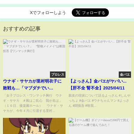
Xでフォローしよう
おすすめの記事
プロレス
金バエ
ウナギ・サヤカが里村明衣子に
【よっさん】金バエがヤバい...
敗戦も…「マブダチでい
【肝不全 腎不全】2025/04/11
い？」 “堅物メイメイ”は断固
「女子プロレス・ワンマッチ興行 ウナ
親友の現状について語るよっさん #しんや
ギ・サヤカ ＃殿はご乱心 我が名は」
っちょ #金バエ #ウナちゃんマン #よっさ
拒否【ワンマッチ興行】
（１６日、後楽園ホール） ウナギ・サ
ん #関慎吾 #唯我...
ヤカが、今年４月に引退する里村...