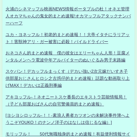
火浦のシネマッフル映画NEWS情報ポータブルの杜！オネエ管理
人オカマちゃんの鬼女的まとめ速報!オカマッフルアタックナンバ
ーハーフ
ユカ・ヨネッフル！初老的まとめ速報！！大帝イタチにラリアッ
ト！害獣神アリ・ガー被害に必殺！パイルドライバー
おネコさん的まとめ速報 僕の彼女はエリーちゃん人形！豆腐メ
ンタルメンヘラ電波中年アルバイターのぬいぐるみ男子末路編
スケバン！デカッフルまっくす（デカい強い2次元嫁だいすき子
供部屋おじさんヒロシ之古惑仔的まとめ速報）話題な動画取り上
げMAX！デカいは正義刑事編
アキヨッフル-！ネオニートスケ番長のエキストラ芸能情報局！
（子ども部屋おばさんの自宅警備員的まとめ速報）
[ヨシヨシロッフル-！！-素浪人勇者カツオンの未解決事件簿へよ
うこそYOUKO！のナンノ洋子のはなしは信じるな編）]
モリッフル！ 50代無職独身的まとめ速報！有益便利情報サイ