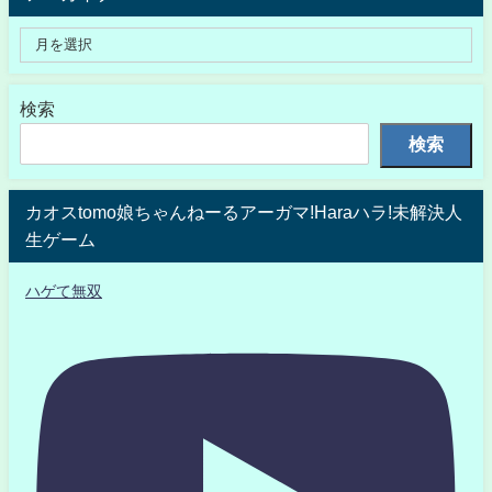
検索
検索
カオスtomo娘ちゃんねーるアーガマ!Haraハラ!未解決人
生ゲーム
ハゲて無双