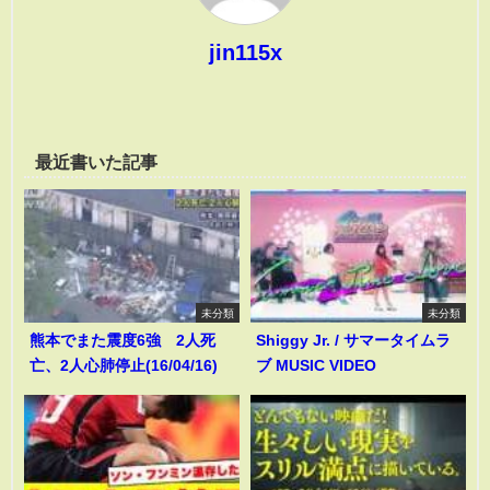
jin115x
最近書いた記事
未分類
未分類
熊本でまた震度6強 2人死
Shiggy Jr. / サマータイムラ
亡、2人心肺停止(16/04/16)
ブ MUSIC VIDEO