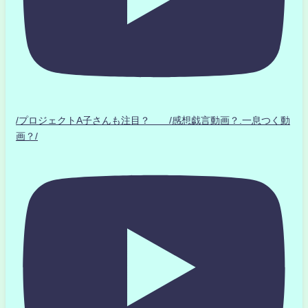
/プロジェクトA子さんも注目？ /感想戯言動画？.一息つく動
画？/