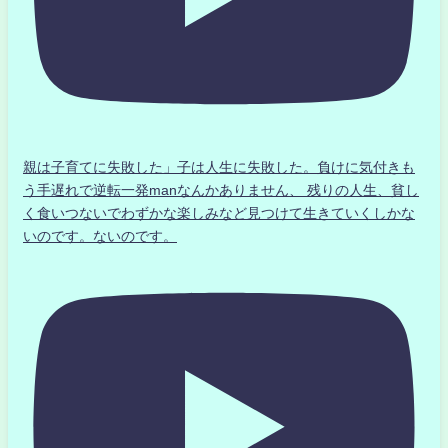
親は子育てに失敗した」子は人生に失敗した。負けに気付きも
う手遅れで逆転一発manなんかありません、 残りの人生、貧し
く食いつないでわずかな楽しみなど見つけて生きていくしかな
いのです。ないのです。