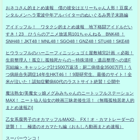
おネコさん的まとめ速報 僕の彼女はエリーちゃん人形！豆腐メ
ンタルメンヘラ電波中年アルバイターのぬいぐるみ男子末路編
アイドッフル！ ワタクシ的まとめ速報 地下格闘アイドルだい
すき！23 ひうらのアニメ放送局101ちゃんねる BNK48 ！
SNH48！JKT48！MNL48！SGO48！GNZ48！STU48！SKE48
ヒウラッフルのハーニーフィニッシュゴミ屋敷補完計画 ＜必殺！
生前整理人！孤立し孤独死からの～特殊清掃・遺品整理への道F
完結編＞ キャッシング計1500万返済：厨二病借金3500万円！う
つ病統合失調症14年生HKT46！！9期研究生、最後のサイト！全
米が泣いた！認知症鬱病60代のラストサイト絶賛！公開中
魔法熟女/美魔女ッ娘メグみみちゃんのニートッフルステーション
MAX！ ニート仙人仙女の映画三昧老後生活！（無職孤独居老人的
まとめ速報Z)]
乙女系腐男子のオカマッフルMAX2- FX！オ・カマトレーダーの
逆襲！！ 極道のオカマたち編（おもしろ動画まとめ速報）
スーパーウンコ！