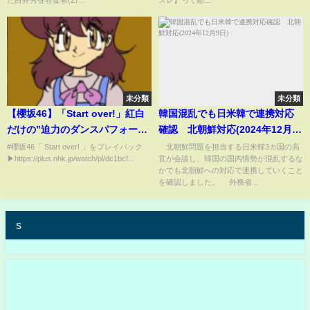
た白井秀征容疑者(27...
スレ】って動...
未分類
未分類
【櫻坂46】「Start over!」紅白
韓国混乱でも日米韓で連携対応
だけの”迫力のダンスパフォーマ
確認 北朝鮮対応(2024年12月9
ンス”を披露！【紅白】｜NHK
日)
#櫻坂46「 Start over! 」をプレイバック
北朝鮮問題を担当する日米韓3カ国の高
▶https://plus.nhk.jp/watch/pl/dc1bcf...
官が会談し、韓国の国内情勢が混乱するな
かでも北朝鮮への対応で連携していくこと
を確認しました。 外務省...
s