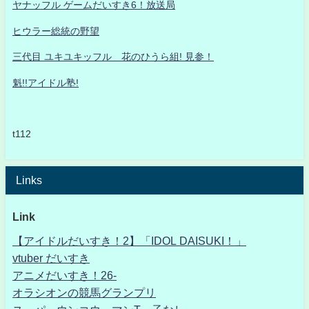
ヤナッフル ゲームだいすき6！放送局
ヒウラー総統の野望
三代目 ユキユキッフル 花のひうら組! 見参！
魁!!アイドル塾!
t112
Links
Link
【アイドルだいすき！2】「IDOL DAISUKI！」
vtuber だいすき
アニメだいすき！26-
オラシオンの競馬グランプリ