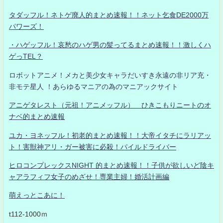
タダッフル！ネトゲ廃人的まとめ速報！！ネット乞食DE2000万
パワーズ！
・ハゲッフル！哀愁のハゲ男の髪ってるまとめ速報！！激しくハ
ゲっTEL？
ロボットアニメ！メカと美少女キャラだいすき永遠の非リア充・
非モテ星人 ！あらゆるマニアの為のマニアックサイト
アニゲタレスト（元祖！アニメッフル） ひきこもりニートのオ
ナベ的まとめ速報
ユカ・ヨネッフル！初老的まとめ速報！！大帝イタチにラリアッ
ト！害獣神アリ・ガー被害に必殺！パイルドライバー
ヒロコンプレックスNIGHT 的まとめ速報！！子供が欲しいど陰キ
ャアラフィフ女子のめざせ！専業主婦！婚活計画編
萌えっとこあに！
t112-1000ｍ