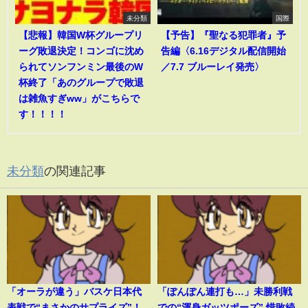
未分類
国際
【悲報】韓国W杯グループリ
【予告】『聖なる犯罪者』予
ーグ敗退決定！コンゴに沈め
告編〈6.16デジタル配信開始
られてソンフンミン最後のW
／7.7 ブルーレイ発売〉
杯終了「あのグループで敗退
は雑魚すぎww」がこちらで
す！！！！
未分類
の関連記事
「オーラが違う」バスケ日本代
「ぽんぽん連打も…」未勝利戦
表戦で“まさかのサプライズ”！
での“渾身ガッツポーズ” 惜敗続