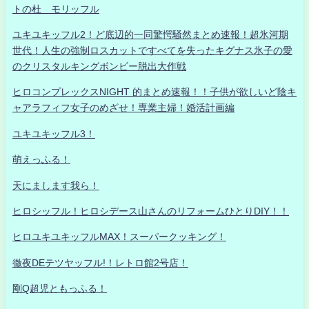
トの杜 モリッフル
ユキユキッフル2！ど底辺的一同驚愕騒然まとめ速報！超氷河期
世代！人生の強制ロスカットですべてを失ったキグナス氷子の愛
のクリスタルキングボンビー脱出大作戦
ヒロコンプレックスNIGHT 的まとめ速報！！子供が欲しいど陰キ
ャアラフィフ女子のめざせ！専業主婦！婚活計画編
ユキユキッフル3！
萌えっふる！
天にまします我ら！
ヒロシッフル！ヒロシデース山さんのリフォームひとりDIY！！
ヒロユキユキッフルMAX！スーパークッキング！
徹夜DEテツヤッフル!！レトロ館2号店！
剛Q超児ともっふる！