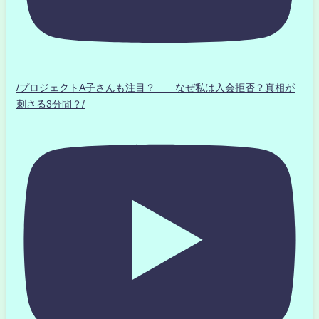
/プロジェクトA子さんも注目？ なぜ私は入会拒否？真相が
刺さる3分間？/