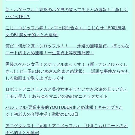
新・ハゲッフル！哀愁のハゲ男の髪ってるまとめ速報！！激しく
ハゲっTEL？
こじ！コジッフル@！-レズっ娘百合ネエ！こじらせ！50独身処
女のBL腐女子的まとめ速報-
何だ！何が？真・シロッフル！！ 永遠の無職童貞- ぼっちな
ニート的まとめ速報！一生童貞上等夜露死苦！
男装スケバン女子！スケッフルまっくす！（新・ナンノひゃくし
きっ!！ビー玉のおいぬさん的まとめ速報） 話題な事件からおも
しろ動画まで取り上げまっくす
ロボットアニメ！メカと美少女キャラだいすき永遠の非リア充・
非モテ星人 ！あらゆるマニアの為のマニアックサイト
ハルッフル-専業主夫的YOUTUBERまとめ速報！キモデブおた
く！初老人の介護生活！激動の1750日
アニゲタレスト（元祖！アニメッフル） ひきこもりニートのオ
ナベ的まとめ速報