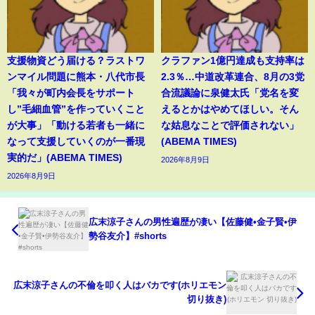
支援物資どう届ける？ラストワ
クラファン1億円達成も支持率は
ンマイル問題に熊本・八代市長
2.3％…中道改革連合、8月の3党
「我々が町内会長をサポート
合流議論に泉健太氏「党名を変
し”毛細血管”を作っていくこと
えるとかはやめてほしい。そん
が大事」「動ける若者も一緒に
な姑息なことで評価されない」
なって支援していくのが一番現
(ABEMA TIMES)
実的だ」(ABEMA TIMES)
2026年8月9日
2026年8月9日
広末涼子さんの男性遍歴が凄い【佐藤健•金子賢•伊
勢谷友介】#shorts
広末涼子さんの不倫を叩く人はバカです(ホリエモン
切り抜き)