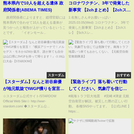
熊本県内で10人を超える遺体 政
コロナワクチン、3年で発覚した
府関係者(ABEMA TIMES)
新事実 【2chまとめ】【2chス
レ】【5chスレ】
政府関係者によりますと、総理官邸には
1:名無しさん＠お腹いっぱい
熊本県内で合わせて10人を超える遺体が
2025.03.05(Wed) コロナワクチン、3年で
見つかったと報告が上がっているというこ
発覚した新事実 【2chまとめ】【2chス
とです。 「イオンモール...
レ】【5chスレ...
スターダム
おすすめ
【スターダム】なんと岩谷麻優
【緊急ライブ】落ち着いて行動
が地元凱旋でIWGP獲りを宣言！
してください。気象庁を信じて
『横浜アリーナで！メルセデ
は危険です。南海トラフ地震い
☆スターダム公式サイト/STARDOM
#南海トラフ巨大地震 #宮崎 #津波 元航
Official Web Site☆ http://wwr-
空自衛官が解説。被災した際の正しい行
ス・モネかAZMか葉月、誰が来
つ来てもおかしくない。【元航
stardom.com/ ◆スターダム公...
動。 各種SNSやってます。 【公式LINE 】
ても自分は山口県にIWGPを持っ
空自衛官救助隊員】
https:...
て帰ります！』-3.18山口大会-
【STARDOM】