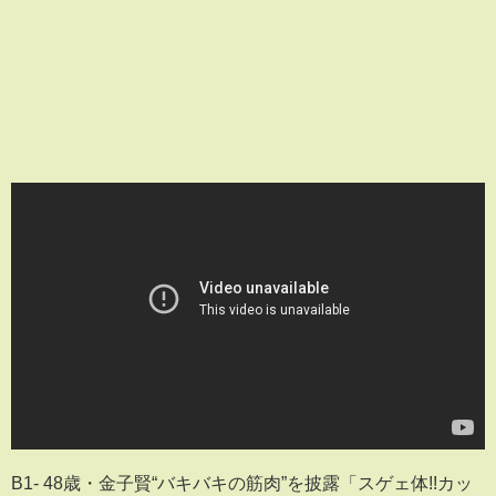
B1- 48歳・金子賢“バキバキの筋肉”を披露「スゲェ体!!カッ