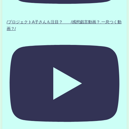
/プロジェクトA子さんも注目？ /感想戯言動画？.一息つく動
画？/