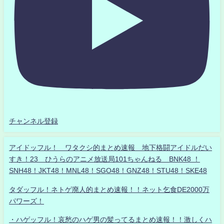
チャンネル登録
アイドッフル！ ワタクシ的まとめ速報 地下格闘アイドルだい
すき！23 ひうらのアニメ放送局101ちゃんねる BNK48 ！
SNH48！JKT48！MNL48！SGO48！GNZ48！STU48！SKE48
タダッフル！ネトゲ廃人的まとめ速報！！ネット乞食DE2000万
パワーズ！
・ハゲッフル！哀愁のハゲ男の髪ってるまとめ速報！！激しくハ