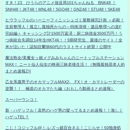
すき！23 ひうらのアニメ放送局101ちゃんねる BNK48 ！
SNH48！JKT48！MNL48！SGO48！GNZ48！STU48！SKE48
ヒウラッフルのハーニーフィニッシュゴミ屋敷補完計画 ＜必殺！
生前整理人！孤立し孤独死からの～特殊清掃・遺品整理への道F
完結編＞ キャッシング計1500万返済：厨二病借金3500万円！う
つ病統合失調症14年生HKT46！！9期研究生、最後のサイト！全
米が泣いた！認知症鬱病60代のラストサイト絶賛！公開中
魔法熟女/美魔女ッ娘メグみみちゃんのニートッフルステーション
MAX！ ニート仙人仙女の映画三昧老後生活！（無職孤独居老人的
まとめ速報Z)]
乙女系腐男子のオカマッフルMAX2- FX！オ・カマトレーダーの
逆襲！！ 極道のオカマたち編（おもしろ動画まとめ速報）
スーパーウンコ！
新・ハゲッフル！哀愁のハゲ男の髪ってるまとめ速報！！激しく
ハゲっTEL？
こじ！コジッフル@！-レズっ娘百合ネエ！こじらせ！50独身処