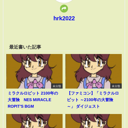
hrk2022
最近書いた記事
未分類
未分類
ミラクルロピット 2100年の
【ファミコン】「ミラクルロ
大冒険 NES MIRACLE
ピット ～2100年の大冒険
ROPIT'S BGM
～」 ダイジェスト