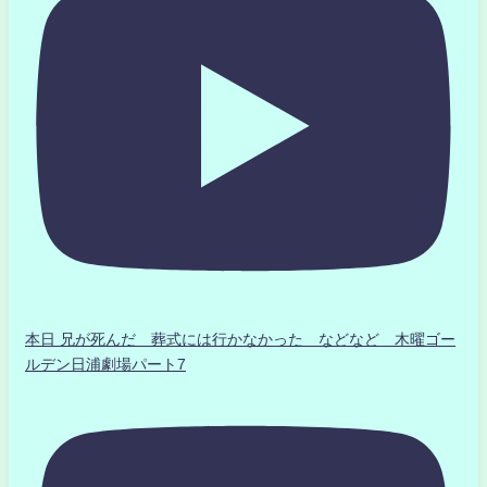
本日 兄が死んだ 葬式には行かなかった などなど 木曜ゴー
ルデン日浦劇場パート7