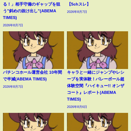
る！」相手守備のギャップを狙
【5chスレ】
う”斜めの抜け出し”(ABEMA
2026年8月7日
TIMES)
2026年8月7日
パチンコホール運営会社 10年間
キャラと一緒にジャンプやレシ
で半減(ABEMA TIMES)
ーブを実体験！バレーボール超
体験空間『ハイキュー!! オンザ
2026年8月7日
コート』レポート(ABEMA
TIMES)
2026年8月6日