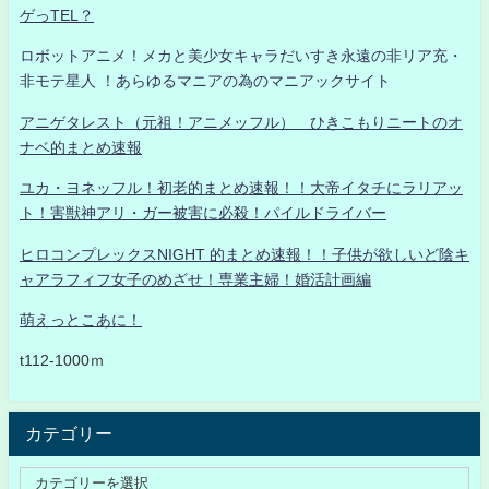
ゲっTEL？
ロボットアニメ！メカと美少女キャラだいすき永遠の非リア充・
非モテ星人 ！あらゆるマニアの為のマニアックサイト
アニゲタレスト（元祖！アニメッフル） ひきこもりニートのオ
ナベ的まとめ速報
ユカ・ヨネッフル！初老的まとめ速報！！大帝イタチにラリアッ
ト！害獣神アリ・ガー被害に必殺！パイルドライバー
ヒロコンプレックスNIGHT 的まとめ速報！！子供が欲しいど陰キ
ャアラフィフ女子のめざせ！専業主婦！婚活計画編
萌えっとこあに！
t112-1000ｍ
カテゴリー