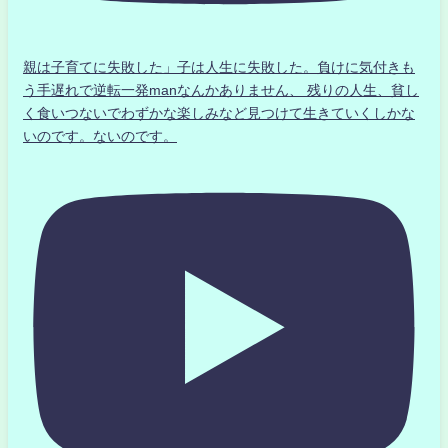
親は子育てに失敗した」子は人生に失敗した。負けに気付きも
う手遅れで逆転一発manなんかありません、 残りの人生、貧し
く食いつないでわずかな楽しみなど見つけて生きていくしかな
いのです。ないのです。