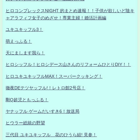
ヒロコンプレックスNIGHT 的まとめ速報！！子供が欲しいど陰キ
ャアラフィフ女子のめざせ！専業主婦！婚活計画編
ユキユキッフル3！
萌えっふる！
天にまします我ら！
ヒロシッフル！ヒロシデース山さんのリフォームひとりDIY！！
ヒロユキユキッフルMAX！スーパークッキング！
徹夜DEテツヤッフル!！レトロ館2号店！
剛Q超児ともっふる！
ヤナッフル ゲームだいすき6！放送局
ヒウラー総統の野望
三代目 ユキユキッフル 花のひうら組! 見参！