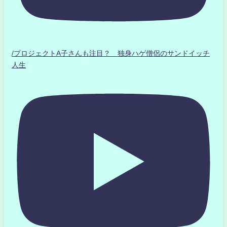
/プロジェクトA子さんも注目？ 独身ハゲ僧侶のサンドイッチ
人生