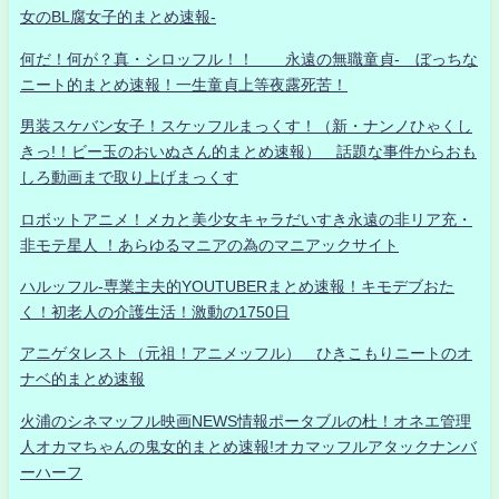
女のBL腐女子的まとめ速報-
何だ！何が？真・シロッフル！！ 永遠の無職童貞- ぼっちな
ニート的まとめ速報！一生童貞上等夜露死苦！
男装スケバン女子！スケッフルまっくす！（新・ナンノひゃくし
きっ!！ビー玉のおいぬさん的まとめ速報） 話題な事件からおも
しろ動画まで取り上げまっくす
ロボットアニメ！メカと美少女キャラだいすき永遠の非リア充・
非モテ星人 ！あらゆるマニアの為のマニアックサイト
ハルッフル-専業主夫的YOUTUBERまとめ速報！キモデブおた
く！初老人の介護生活！激動の1750日
アニゲタレスト（元祖！アニメッフル） ひきこもりニートのオ
ナベ的まとめ速報
火浦のシネマッフル映画NEWS情報ポータブルの杜！オネエ管理
人オカマちゃんの鬼女的まとめ速報!オカマッフルアタックナンバ
ーハーフ