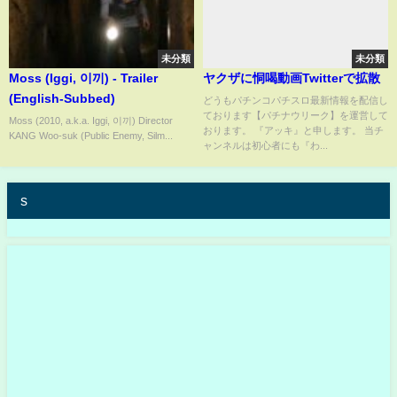
未分類
未分類
Moss (Iggi, 이끼) - Trailer
ヤクザに恫喝動画Twitterで拡散
(English-Subbed)
どうもパチンコパチスロ最新情報を配信し
ております【パチナウリーク】を運営して
Moss (2010, a.k.a. Iggi, 이끼) Director
おります。 『アッキ』と申します。 当チ
KANG Woo-suk (Public Enemy, Silm...
ャンネルは初心者にも『わ...
s