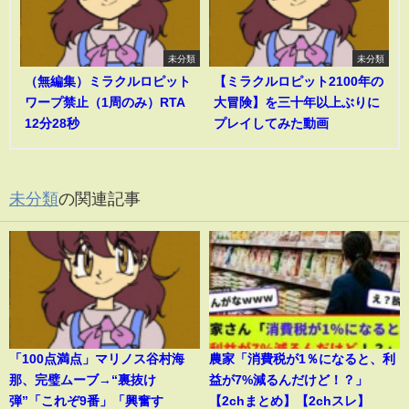
未分類
未分類
（無編集）ミラクルロピット
【ミラクルロピット2100年の
ワープ禁止（1周のみ）RTA
大冒険】を三十年以上ぶりに
12分28秒
プレイしてみた動画
未分類
の関連記事
「100点満点」マリノス谷村海
農家「消費税が1％になると、利
那、完璧ムーブ→“裏抜け
益が7%減るんだけど！？」
弾”「これぞ9番」「興奮す
【2chまとめ】【2chスレ】