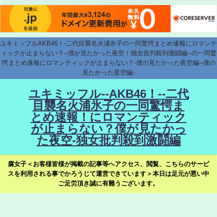
ユキミッフルAKB46！-二代目襲名火浦氷子の一同驚愕まとめ速報にロマンテ
ィックが止まらない？--僕が見たかった夜空！独女批判殺到激闘編--の一同驚
愕まとめ速報にロマンティックが止まらない？-僕の見たかった夜空編--僕の
見たかった星空編-
ユキミッフル--AKB46！--二代
目襲名火浦氷子の一同驚愕ま
とめ速報！にロマンティック
が止まらない？僕が見たかっ
た夜空-独女批判殺到激闘編
腐女子＜お客様皆様が掲載の記事等へアクセス、閲覧、こちらのサービ
スを利用される事でかろうじて運営できています＞本日は足元が悪い中
ご足労頂き誠に有難うございます。