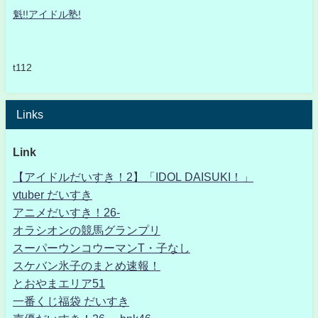
魁!!アイドル塾!
t112
Links
Link
【アイドルだいすき！2】「IDOL DAISUKI！」
vtuber だいすき
アニメだいすき！26-
オラシオンの競馬グランプリ
スーパーウンコウーマンT・子なし
スケバン氷子のまとめ速報！
とおやまエリア51
一番くじ福袋 だいすき