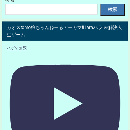
検索
カオスtomo娘ちゃんねーるアーガマ!Haraハラ!未解決人
生ゲーム
ハゲて無双