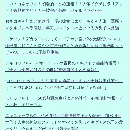
ユカ・ヨネッフル！初老的まとめ速報！！大帝イタチにラリアッ
ト！害獣神アリ・ガー被害に必殺！パイルドライバー
おネコさん的まとめ速報 僕の彼女はエリーちゃん人形！豆腐メ
ンタルメンヘラ電波中年アルバイターのぬいぐるみ男子末路編
スケバン！デカッフルまっくす（デカい強い2次元嫁だいすき子
供部屋おじさんヒロシ之古惑仔的まとめ速報）話題な動画取り上
げMAX！デカいは正義刑事編
アキヨッフル-！ネオニートスケ番長のエキストラ芸能情報局！
（子ども部屋おばさんの自宅警備員的まとめ速報）
[ヨシヨシロッフル-！！-素浪人勇者カツオンの未解決事件簿へよ
うこそYOUKO！のナンノ洋子のはなしは信じるな編）]
モリッフル！ 50代無職独身的まとめ速報！有益便利情報サイ
トの杜 モリッフル
ユキユキッフル2！ど底辺的一同驚愕騒然まとめ速報！超氷河期
世代！人生の強制ロスカットですべてを失ったキグナス氷子の愛
のクリスタルキングボンビー脱出大作戦