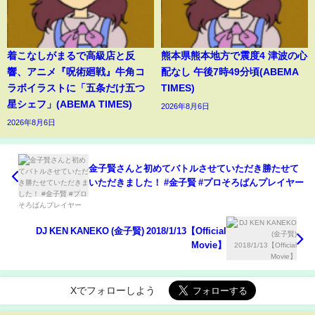
着こなしがまるで高級店と反
熊本県熊本地方で震度4 津波の心
響、アニメ『呪術廻戦』牛角コ
配なし 午後7時49分頃(ABEMA
ラボイラストに「五条だけ五つ
TIMES)
星シェフ」(ABEMA TIMES)
2026年8月6日
2026年8月6日
金子賢さんと初めてバトルさせていただき勝たせて
いただきました！ #金子賢 #プロそろばんプレイヤー
DJ KEN KANEKO (金子賢) 2018/1/13【Official
Movie】
Xでフォローしよう