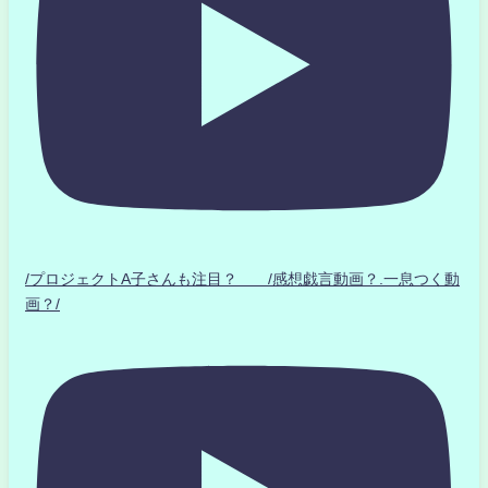
/プロジェクトA子さんも注目？ /感想戯言動画？.一息つく動
画？/