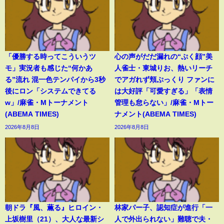
「優勝する時ってこういうツ
心の声がだだ漏れの“ぷく顔”美
モ」実況者も感じた“何かあ
人雀士・東城りお、熱いリーチ
る”流れ 混一色テンパイから3秒
でアガれず頬ぷっくり ファンに
後にロン「システムできてる
は大好評「可愛すぎる」「表情
w」/麻雀・Mトーナメント
管理も怠らない」/麻雀・Mトー
(ABEMA TIMES)
ナメント(ABEMA TIMES)
2026年8月8日
2026年8月8日
朝ドラ『風、薫る』ヒロイン・
林家パー子、認知症が進行「一
上坂樹里（21）、大人な最新シ
人で外出られない」難聴で夫・