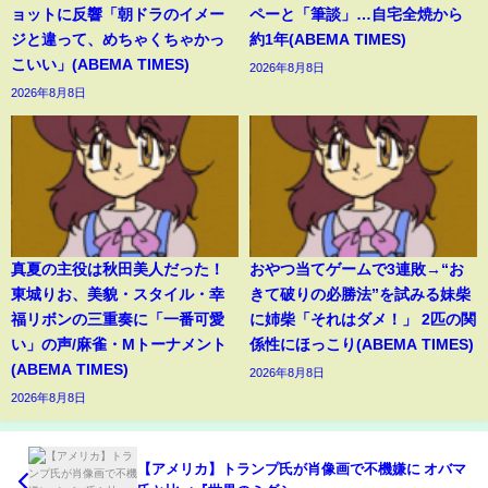
ョットに反響「朝ドラのイメー
ペーと「筆談」…自宅全焼から
ジと違って、めちゃくちゃかっ
約1年(ABEMA TIMES)
こいい」(ABEMA TIMES)
2026年8月8日
2026年8月8日
真夏の主役は秋田美人だった！
おやつ当てゲームで3連敗→“お
東城りお、美貌・スタイル・幸
きて破りの必勝法”を試みる妹柴
福リボンの三重奏に「一番可愛
に姉柴「それはダメ！」 2匹の関
い」の声/麻雀・Mトーナメント
係性にほっこり(ABEMA TIMES)
(ABEMA TIMES)
2026年8月8日
2026年8月8日
【アメリカ】トランプ氏が肖像画で不機嫌に オバマ