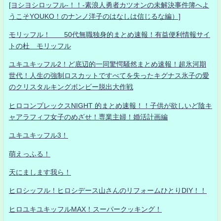
[ヨシヨシロッフル-！！-素浪人勇者カツオンの未解決事件簿へよ
うこそYOUKO！のナンノ洋子のはなしは信じるな編）]
モリッフル！ 50代無職独身的まとめ速報！有益便利情報サイ
トの杜 モリッフル
ユキユキッフル2！ど底辺的一同驚愕騒然まとめ速報！超氷河期
世代！人生の強制ロスカットですべてを失ったキグナス氷子の愛
のクリスタルキングボンビー脱出大作戦
ヒロコンプレックスNIGHT 的まとめ速報！！子供が欲しいど陰キ
ャアラフィフ女子のめざせ！専業主婦！婚活計画編
ユキユキッフル3！
萌えっふる！
天にまします我ら！
ヒロシッフル！ヒロシデース山さんのリフォームひとりDIY！！
ヒロユキユキッフルMAX！スーパークッキング！