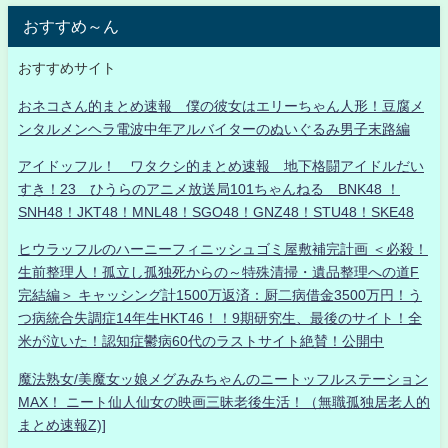
おすすめ～ん
おすすめサイト
おネコさん的まとめ速報 僕の彼女はエリーちゃん人形！豆腐メ
ンタルメンヘラ電波中年アルバイターのぬいぐるみ男子末路編
アイドッフル！ ワタクシ的まとめ速報 地下格闘アイドルだい
すき！23 ひうらのアニメ放送局101ちゃんねる BNK48 ！
SNH48！JKT48！MNL48！SGO48！GNZ48！STU48！SKE48
ヒウラッフルのハーニーフィニッシュゴミ屋敷補完計画 ＜必殺！
生前整理人！孤立し孤独死からの～特殊清掃・遺品整理への道F
完結編＞ キャッシング計1500万返済：厨二病借金3500万円！う
つ病統合失調症14年生HKT46！！9期研究生、最後のサイト！全
米が泣いた！認知症鬱病60代のラストサイト絶賛！公開中
魔法熟女/美魔女ッ娘メグみみちゃんのニートッフルステーション
MAX！ ニート仙人仙女の映画三昧老後生活！（無職孤独居老人的
まとめ速報Z)]