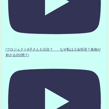
/プロジェクトA子さんも注目？ なぜ私は入会拒否？真相が
刺さる3分間？/