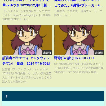
華vsゆづき 2023年12月8日新木
してみた。#漏電#ブレーカー#漏
場
電ブレーカー
【センダイガールズプロレスリング 公式
仕事中の一コマです。 漏電ブレーカー 主
サイト】 https://sendaigirls.jp/ 【公式通販
要ブレーカー...
SHOP-SENJO】 http...
未分類
未分類
証言者バラエティ アンタウォッ
野球狂の詩 (1977) OP/ ED
チマン! 動画 2024年4月30日
OP "野球狂の詩" 作曲: 渡辺宙明/ スキャッ
ト: 堀江美都子, コロムビア男声合唱団 ED
証言者バラエティ アンタウォッチマン!
"勇気のテーマ" 作詞: 水島新司/ 作曲...
2024年4月30日内容：今、見たい実力派芸
人にスポットを当て彼らのことをよく知る
証人たちが面白さの...
s