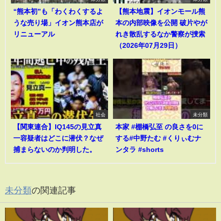
“熊本初”も「わくわくするよ
【熊本地震】イオンモール熊
うな売り場」イオン熊本店が
本の内部映像を公開 破片やが
リニューアル
れき散乱するなか警察が捜索
（2026年07月29日）
社会
未分類
【関東連合】IQ145の見立真
本家 #棚橋弘至 の良さを0に
一容疑者はどこに潜伏？なぜ
する#中野たむ #くりぃむナ
捕まらないのか判明した。
ンタラ #shorts
未分類
の関連記事