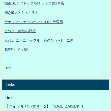
徹夜DEテツヤッフル!！レトロ館2号店！
剛Q超児ともっふる！
ヤナッフル ゲームだいすき6！放送局
ヒウラー総統の野望
三代目 ユキユキッフル 花のひうら組! 見参！
魁!!アイドル塾!
t112
Links
Link
【アイドルだいすき！2】「IDOL DAISUKI！」