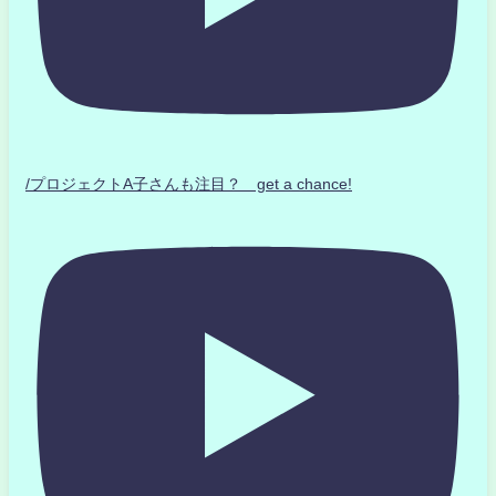
/プロジェクトA子さんも注目？ get a chance!