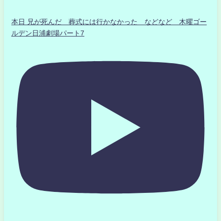
本日 兄が死んだ 葬式には行かなかった などなど 木曜ゴー
ルデン日浦劇場パート7