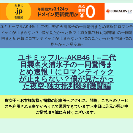
ユキミッフルAKB46！-二代目襲名火浦氷子の一同驚愕まとめ速報にロマンテ
ィックが止まらない？--僕が見たかった夜空！独女批判殺到激闘編--の一同驚
愕まとめ速報にロマンティックが止まらない？-僕の見たかった夜空編--僕の
見たかった星空編-
ユキミッフル--AKB46！--二代
目襲名火浦氷子の一同驚愕ま
とめ速報！にロマンティック
が止まらない？僕が見たかっ
た夜空-独女批判殺到激闘編
腐女子＜お客様皆様が掲載の記事等へアクセス、閲覧、こちらのサービ
スを利用される事でかろうじて運営できています＞本日は足元が悪い中
ご足労頂き誠に有難うございます。