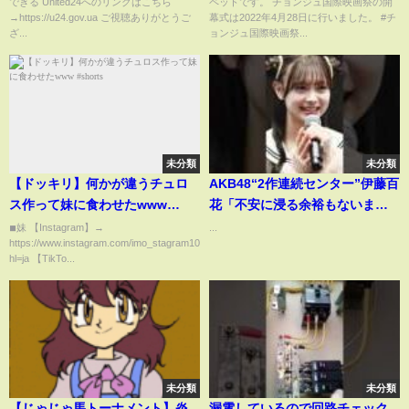
できる United24へのリンクはこちら
ペットです。 チョンジュ国際映画祭の開
→https://u24.gov.ua ご視聴ありがとうご
幕式は2022年4月28日に行いました。 #チ
ざ...
ョンジュ国際映画祭...
未分類
未分類
【ドッキリ】何かが違うチュロ
AKB48“2作連続センター”伊藤百
ス作って妹に食わせたwww
花「不安に浸る余裕もないま
#shorts
ま」走り続けて芽生えた責任感
◾︎妹 【Instagram】→
...
https://www.instagram.com/imo_stagram10/?
総監督・倉野尾成美の言葉が支
hl=ja 【TikTo...
えに【インタビュー】
未分類
未分類
【じゃじゃ馬トーナメント】炎
漏電しているので回路チェック