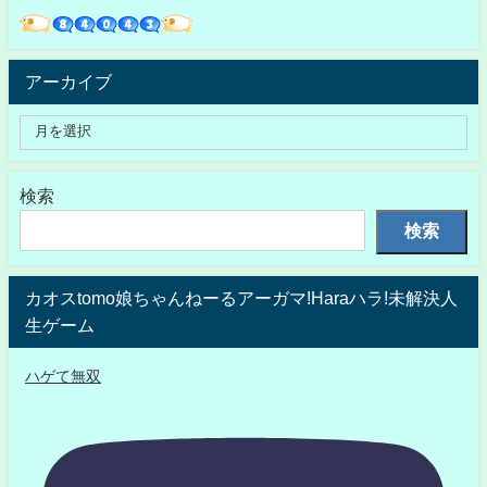
アーカイブ
検索
検索
カオスtomo娘ちゃんねーるアーガマ!Haraハラ!未解決人
生ゲーム
ハゲて無双