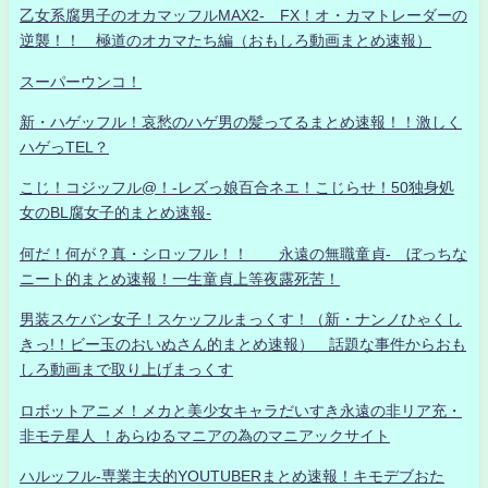
乙女系腐男子のオカマッフルMAX2- FX！オ・カマトレーダーの
逆襲！！ 極道のオカマたち編（おもしろ動画まとめ速報）
スーパーウンコ！
新・ハゲッフル！哀愁のハゲ男の髪ってるまとめ速報！！激しく
ハゲっTEL？
こじ！コジッフル@！-レズっ娘百合ネエ！こじらせ！50独身処
女のBL腐女子的まとめ速報-
何だ！何が？真・シロッフル！！ 永遠の無職童貞- ぼっちな
ニート的まとめ速報！一生童貞上等夜露死苦！
男装スケバン女子！スケッフルまっくす！（新・ナンノひゃくし
きっ!！ビー玉のおいぬさん的まとめ速報） 話題な事件からおも
しろ動画まで取り上げまっくす
ロボットアニメ！メカと美少女キャラだいすき永遠の非リア充・
非モテ星人 ！あらゆるマニアの為のマニアックサイト
ハルッフル-専業主夫的YOUTUBERまとめ速報！キモデブおた