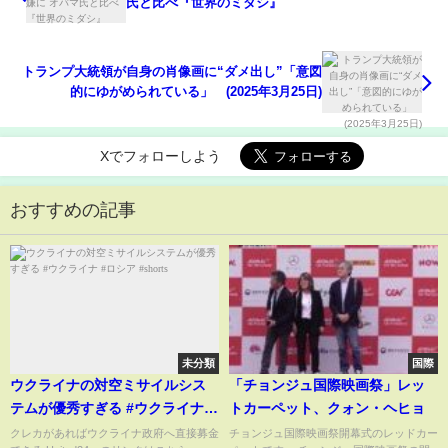
氏と比べ『世界のミダシ』
トランプ大統領が自身の肖像画に“ダメ出し”「意図
的にゆがめられている」 (2025年3月25日)
Xでフォローしよう
おすすめの記事
未分類
国際
ウクライナの対空ミサイルシス
「チョンジュ国際映画祭」レッ
テムが優秀すぎる #ウクライナ #
トカーペット、クォン・ヘヒョ
ロシア #shorts
クレカがあればウクライナ政府へ直接募金
チョンジュ国際映画祭開幕式のレッドカー