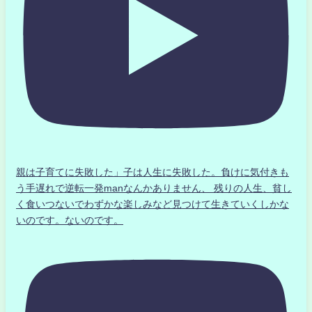
親は子育てに失敗した」子は人生に失敗した。負けに気付きも
う手遅れで逆転一発manなんかありません、 残りの人生、貧し
く食いつないでわずかな楽しみなど見つけて生きていくしかな
いのです。ないのです。