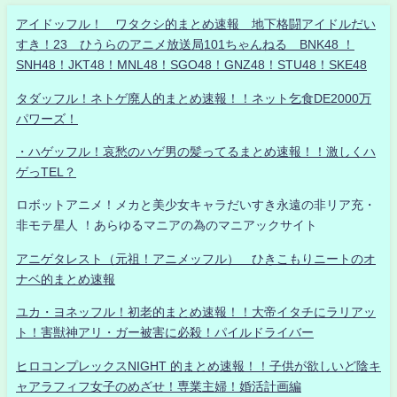
アイドッフル！ ワタクシ的まとめ速報 地下格闘アイドルだい
すき！23 ひうらのアニメ放送局101ちゃんねる BNK48 ！
SNH48！JKT48！MNL48！SGO48！GNZ48！STU48！SKE48
タダッフル！ネトゲ廃人的まとめ速報！！ネット乞食DE2000万
パワーズ！
・ハゲッフル！哀愁のハゲ男の髪ってるまとめ速報！！激しくハ
ゲっTEL？
ロボットアニメ！メカと美少女キャラだいすき永遠の非リア充・
非モテ星人 ！あらゆるマニアの為のマニアックサイト
アニゲタレスト（元祖！アニメッフル） ひきこもりニートのオ
ナベ的まとめ速報
ユカ・ヨネッフル！初老的まとめ速報！！大帝イタチにラリアッ
ト！害獣神アリ・ガー被害に必殺！パイルドライバー
ヒロコンプレックスNIGHT 的まとめ速報！！子供が欲しいど陰キ
ャアラフィフ女子のめざせ！専業主婦！婚活計画編