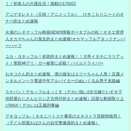
く！初老人の介護生活！激動の1750日
アニゲタレスト（元祖！アニメッフル） ひきこもりニートのオ
ナベ的まとめ速報
火浦のシネマッフル映画NEWS情報ポータブルの杜！オネエ管理
人オカマちゃんの鬼女的まとめ速報!オカマッフルアタックナンバ
ーハーフ
ユカ・ヨネッフル！初老的まとめ速報！！大帝イタチにラリアッ
ト！害獣神アリ・ガー被害に必殺！パイルドライバー
おネコさん的まとめ速報 僕の彼女はエリーちゃん人形！豆腐メ
ンタルメンヘラ電波中年アルバイターのぬいぐるみ男子末路編
スケバン！デカッフルまっくす（デカい強い2次元嫁だいすき子
供部屋おじさんヒロシ之古惑仔的まとめ速報）話題な動画取り上
げMAX！デカいは正義刑事編
アキヨッフル-！ネオニートスケ番長のエキストラ芸能情報局！
（子ども部屋おばさんの自宅警備員的まとめ速報）