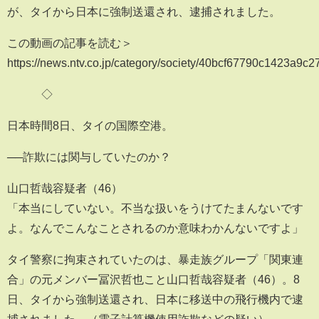
が、タイから日本に強制送還され、逮捕されました。
この動画の記事を読む＞
https://news.ntv.co.jp/category/society/40bcf67790c1423a9
◇
日本時間8日、タイの国際空港。
──詐欺には関与していたのか？
山口哲哉容疑者（46）
「本当にしていない。不当な扱いをうけてたまんないです
よ。なんでこんなことされるのか意味わかんないですよ」
タイ警察に拘束されていたのは、暴走族グループ「関東連
合」の元メンバー冨沢哲也こと山口哲哉容疑者（46）。8
日、タイから強制送還され、日本に移送中の飛行機内で逮