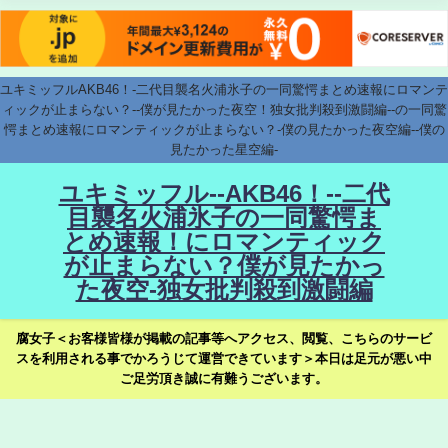
ユキミッフルAKB46！-二代目襲名火浦氷子の一同驚愕まとめ速報にロマンテ
ィックが止まらない？--僕が見たかった夜空！独女批判殺到激闘編--の一同驚
愕まとめ速報にロマンティックが止まらない？-僕の見たかった夜空編--僕の
見たかった星空編-
ユキミッフル--AKB46！--二代
目襲名火浦氷子の一同驚愕ま
とめ速報！にロマンティック
が止まらない？僕が見たかっ
た夜空-独女批判殺到激闘編
腐女子＜お客様皆様が掲載の記事等へアクセス、閲覧、こちらのサービ
スを利用される事でかろうじて運営できています＞本日は足元が悪い中
ご足労頂き誠に有難うございます。