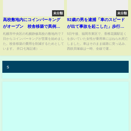
未分類
未分類
高校敷地内にコインパーキング
92歳の男を逮捕「車のスピード
がオープン 校舎移築で異例の
が出て事故を起こした」歩行者
費用捻出策 生徒の安全に不安
をはねたあとフェンスを突き破
札幌市中央区の札幌静修高校の敷地内で７
5日午後、福岡市東区で、香椎花園駅近く
日からコインパーキングが営業を始めまし
を歩いていた女性が乗用車にはねられ死亡
の声も 札幌
り西鉄貝塚線の線路に突っ込
た。校舎移築の費用を削減するためとして
しました。車はそのまま線路に突っ込み、
む はねられた女性は死亡
います。 井口七海記者） ...
西鉄貝塚線は一時、全線で運...
#shorts
s