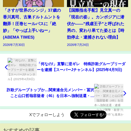
「さすが世界のシンジ」37歳の
【国際指名手配】見立真一の
香川真司、古巣ドルトムントを
「現在の姿」。カンボジアに潜
翻弄！圧巻ヒールパスに「絶
伏か――"残虐王子"と呼ばれた
妙」「やっぱ上手いねー」
男の、変わり果てた姿とは【時
(ABEMA TIMES)
効停止・逮捕されない理由】
2026年7月30日
2026年7月24日
「何なの!」直撃に逆ギレ 特殊詐欺グループリーダ
ーを逮捕【スーパーJチャンネル】(2025年4月9日)
詐欺グループトップか…関東連合元メンバー・冨沢
こと山口哲哉容疑者（46）を日本へ強制送還・逮
捕 クラブ襲撃・殺害“六本木事件”も進展か
Xでフォローしよう
おすすめの記事