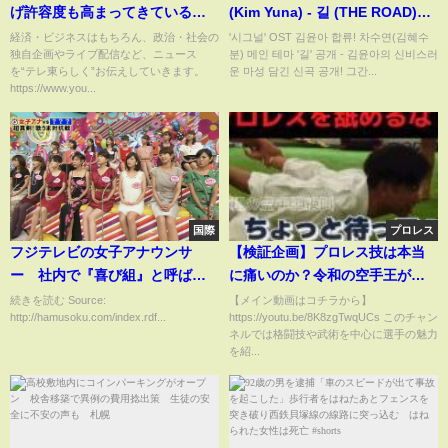
げ許容度も高まってきている」
(Kim Yuna) - 길 (THE ROAD)
と述べた発言について陳謝しま
MV
経済・ビジネスはもちろん、政治・社会の
'시그널' OST 김윤아 합류! 차수연(김혜수
独自企画やライブ配信など、ニュース
분) 메인 테마 '길' 공개 - 김윤아의 신비스러
した。日銀総裁が自らの発言に
を“テレ東らしく”お伝えしていきます。
운 마성 담긴 신곡 공개! 그간...
ついて謝罪するのは異例です。
https://www.you...
（2022年6月8日）＃Shorts
国際
プロレス
フジテレビの女子アナウンサ
【検証企画】プロレス技は本当
ー 社内で『喜び組』と呼ばれ
に痛いのか？令和の空手王が体
スポンサーや芸能プロダクショ
を張る！
続きを読む Source:
【メイン動画はコチラから】
http://hamusoku.com/index.rdf...
https://youtu.be/8K8zgTwqUCs このチャン
ンとの性接待に使われる
ネルでは格闘技や武術を中心に選手の魅力
を紹...