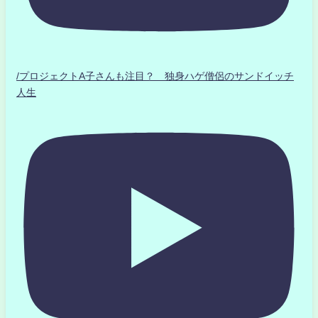
/プロジェクトA子さんも注目？ 独身ハゲ僧侶のサンドイッチ
人生