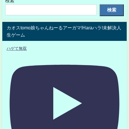
検索
検索
カオスtomo娘ちゃんねーるアーガマ!Haraハラ!未解決人
生ゲーム
ハゲて無双