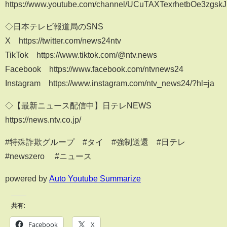
https://www.youtube.com/channel/UCuTAXTexrhetbOe3zgskJ
◇日本テレビ報道局のSNS
X https://twitter.com/news24ntv
TikTok https://www.tiktok.com/@ntv.news
Facebook https://www.facebook.com/ntvnews24
Instagram https://www.instagram.com/ntv_news24/?hl=ja
◇【最新ニュース配信中】日テレNEWS
https://news.ntv.co.jp/
#特殊詐欺グループ #タイ #強制送還 #日テレ
#newszero #ニュース
powered by
Auto Youtube Summarize
共有:
Facebook
X