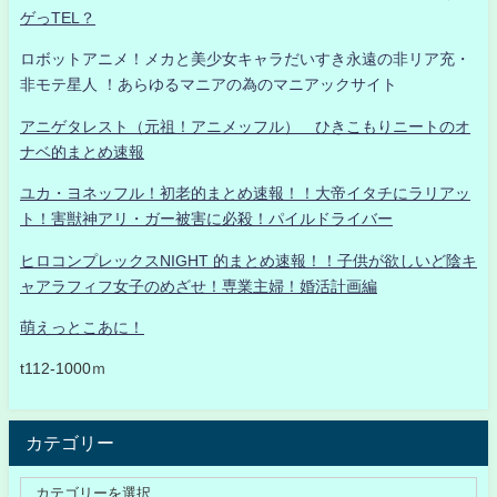
ゲっTEL？
ロボットアニメ！メカと美少女キャラだいすき永遠の非リア充・
非モテ星人 ！あらゆるマニアの為のマニアックサイト
アニゲタレスト（元祖！アニメッフル） ひきこもりニートのオ
ナベ的まとめ速報
ユカ・ヨネッフル！初老的まとめ速報！！大帝イタチにラリアッ
ト！害獣神アリ・ガー被害に必殺！パイルドライバー
ヒロコンプレックスNIGHT 的まとめ速報！！子供が欲しいど陰キ
ャアラフィフ女子のめざせ！専業主婦！婚活計画編
萌えっとこあに！
t112-1000ｍ
カテゴリー