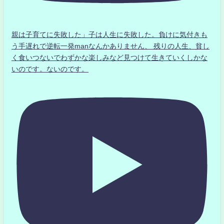
親は子育てに失敗した」子は人生に失敗した。負けに気付きも
う手遅れで逆転一発manなんかありません、 残りの人生、貧し
く食いつないでわずかな楽しみなど見つけて生きていくしかな
いのです。ないのです。