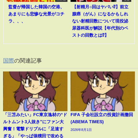
監督が帰国した韓国の空港、
【射精月○回はヤバい⁉︎】前立
あまりにも悲惨な光景がコチ
腺癌（がん）になるかもしれ
ラ、、、
ない射精回数について現役泌
尿器科医が解説【年代別のベ
ストの回数とは⁉︎】
国際
の関連記事
「三笘みたい」FC東京逸材の“ド
FIFA 子会社設立の投資計画撤回
ルトムント3人抜き”にファン大
(ABEMA TIMES)
興奮！電撃ドリブルに「足速す
2026年8月1日
ぎる」「やっぱ俵積田で攻める