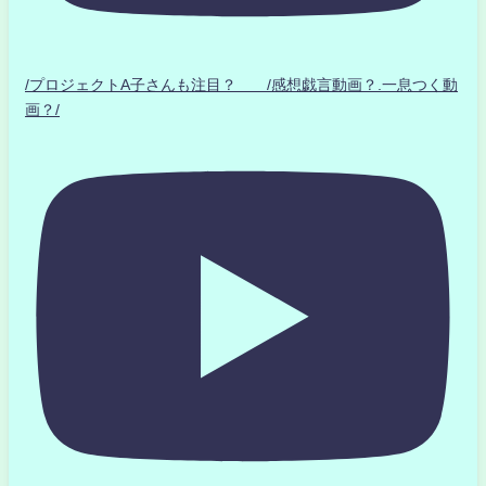
/プロジェクトA子さんも注目？ /感想戯言動画？.一息つく動
画？/