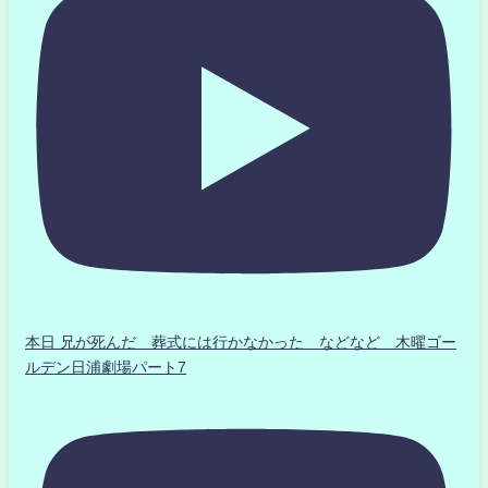
本日 兄が死んだ 葬式には行かなかった などなど 木曜ゴー
ルデン日浦劇場パート7