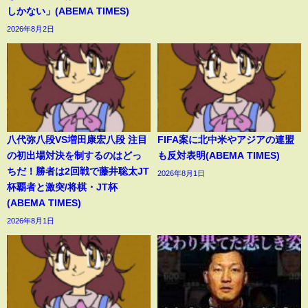
しかない」(ABEMA TIMES)
2026年8月2日
八代弥八段VS増田康宏八段 注目
FIFA案に北中米やアジアの連盟
の初出場対決を制するのはどっ
も反対表明(ABEMA TIMES)
ちだ！勝者は2回戦で藤井聡太JT
2026年8月1日
杯覇者と激突/将棋・JT杯
(ABEMA TIMES)
2026年8月1日