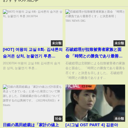
未分類
未分類
[HOT] 여왕의 교실 8회- 김새론의
石破総理が拉致被害者家族と面
숨겨온 상처, 눈물연기 투혼
会 「時間との勝負であり最善尽
20130704
くす」と決意表明｜
20130704 여왕의 교실 8회 김새론의 숨겨
石破総理は北朝鮮による拉致被害者の家族
온 상처, 눈물연기 투혼...
会と面会し、「時間との勝負であり最善を
TBS NEWS DIG
尽くす」と決意を示しました。 石破総理
「時間との勝負であります...
社会
未分類
日銀の黒田総裁は「家計の値上
[시그널 OST PART 4] 김윤아