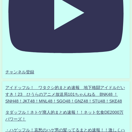
チャンネル登録
アイドッフル！ ワタクシ的まとめ速報 地下格闘アイドルだい
すき！23 ひうらのアニメ放送局101ちゃんねる BNK48 ！
SNH48！JKT48！MNL48！SGO48！GNZ48！STU48！SKE48
タダッフル！ネトゲ廃人的まとめ速報！！ネット乞食DE2000万
パワーズ！
・ハゲッフル！哀愁のハゲ男の髪ってるまとめ速報！！激しくハ