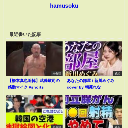
hamusoku
最近書いた記事
未分類
感想
【橋本真也追悼】武藤敬司の
あなたの部屋 / 新川めぐみ
感動マイク #shorts
cover by 朝霧れな
未分類
社会