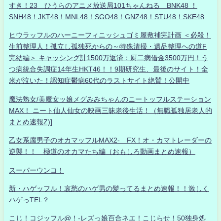
すき！23 ひうらのアニメ放送局101ちゃんねる BNK48 ！
SNH48！JKT48！MNL48！SGO48！GNZ48！STU48！SKE48
ヒウラッフルのハーニーフィニッシュゴミ屋敷補完計画 ＜必殺！
生前整理人！孤立し孤独死からの～特殊清掃・遺品整理への道F
完結編＞ キャッシング計1500万返済：厨二病借金3500万円！う
つ病統合失調症14年生HKT46！！9期研究生、最後のサイト！全
米が泣いた！認知症鬱病60代のラストサイト絶賛！公開中
魔法熟女/美魔女ッ娘メグみみちゃんのニートッフルステーション
MAX！ ニート仙人仙女の映画三昧老後生活！（無職孤独居老人的
まとめ速報Z)]
乙女系腐男子のオカマッフルMAX2- FX！オ・カマトレーダーの
逆襲！！ 極道のオカマたち編（おもしろ動画まとめ速報）
スーパーウンコ！
新・ハゲッフル！哀愁のハゲ男の髪ってるまとめ速報！！激しく
ハゲっTEL？
こじ！コジッフル@！-レズっ娘百合ネエ！こじらせ！50独身処