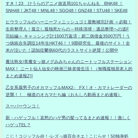
すき！23 ひうらのアニメ放送局101ちゃんねる BNK48 ！
SNH48！JKT48！MNL48！SGO48！GNZ48！STU48！SKE48
ヒウラッフルのハーニーフィニッシュゴミ屋敷補完計画 ＜必殺！
生前整理人！孤立し孤独死からの～特殊清掃・遺品整理への道F
完結編＞ キャッシング計1500万返済：厨二病借金3500万円！う
つ病統合失調症14年生HKT46！！9期研究生、最後のサイト！全
米が泣いた！認知症鬱病60代のラストサイト絶賛！公開中
魔法熟女/美魔女ッ娘メグみみちゃんのニートッフルステーション
MAX！ ニート仙人仙女の映画三昧老後生活！（無職孤独居老人的
まとめ速報Z)]
乙女系腐男子のオカマッフルMAX2- FX！オ・カマトレーダーの
逆襲！！ 極道のオカマたち編（おもしろ動画まとめ速報）
スーパーウンコ！
新・ハゲッフル！哀愁のハゲ男の髪ってるまとめ速報！！激しく
ハゲっTEL？
こじ！コジッフル@！-レズっ娘百合ネエ！こじらせ！50独身処