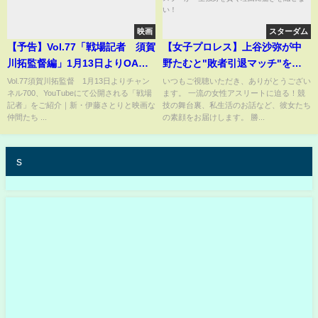
映画
スターダム
【予告】Vol.77「戦場記者 須賀
【女子プロレス】上谷沙弥が中
川拓監督編」1月13日よりOA伊
野たむと"敗者引退マッチ"をす
藤さとりと映画な仲間たち
る本当の理由がヤバい！「鬼レ
Vol.77須賀川拓監督 1月13日よりチャン
いつもご視聴いただき、ありがとうござい
ネル700、YouTubeにて公開される「戦場
ます。 一流の女性アスリートに迫る！競
ンチャン」の反響で芸能界進出
記者」をご紹介｜新・伊藤さとりと映画な
技の舞台裏、私生活のお話など、彼女たち
の真相とは…「スターダム」の
仲間たち ...
の素顔をお届けします。 勝...
人気女子プロレスラーが一生独
身を貫く理由に驚きを隠せな
s
い！