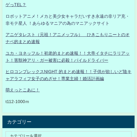
ゲっTEL？
ロボットアニメ！メカと美少女キャラだいすき永遠の非リア充・
非モテ星人 ！あらゆるマニアの為のマニアックサイト
アニゲタレスト（元祖！アニメッフル） ひきこもりニートのオ
ナベ的まとめ速報
ユカ・ヨネッフル！初老的まとめ速報！！大帝イタチにラリアッ
ト！害獣神アリ・ガー被害に必殺！パイルドライバー
ヒロコンプレックスNIGHT 的まとめ速報！！子供が欲しいど陰キ
ャアラフィフ女子のめざせ！専業主婦！婚活計画編
萌えっとこあに！
t112-1000ｍ
カテゴリー