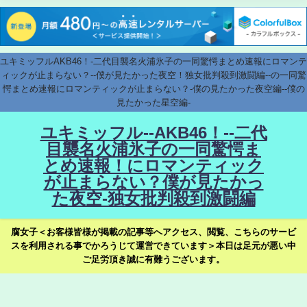
ユキミッフルAKB46！-二代目襲名火浦氷子の一同驚愕まとめ速報にロマンテ
ィックが止まらない？--僕が見たかった夜空！独女批判殺到激闘編--の一同驚
愕まとめ速報にロマンティックが止まらない？-僕の見たかった夜空編--僕の
見たかった星空編-
ユキミッフル--AKB46！--二代
目襲名火浦氷子の一同驚愕ま
とめ速報！にロマンティック
が止まらない？僕が見たかっ
た夜空-独女批判殺到激闘編
腐女子＜お客様皆様が掲載の記事等へアクセス、閲覧、こちらのサービ
スを利用される事でかろうじて運営できています＞本日は足元が悪い中
ご足労頂き誠に有難うございます。