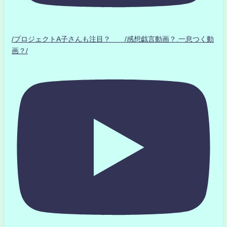
/プロジェクトA子さんも注目？ /感想戯言動画？.一息つく動
画？/