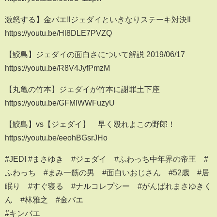
激怒する】金バエ‼ジェダイといきなりステーキ対決‼
https://youtu.be/Hl8DLE7PVZQ
【鮫島】ジェダイの面白さについて解説 2019/06/17
https://youtu.be/R8V4JyfPmzM
【丸亀の竹本】ジェダイが竹本に謝罪土下座
https://youtu.be/GFMIWWFuzyU
【鮫島】vs【ジェダイ】 早く殴れよこの野郎！
https://youtu.be/eeohBGsrJHo
#JEDI #まさゆき #ジェダイ #ふわっち中年界の帝王 #
ふわっち #まみ一筋の男 #面白いおじさん #52歳 #居
眠り #すぐ寝る #ナルコレプシー #がんばれまさゆきく
ん #林雅之 #金バエ
#キンバエ