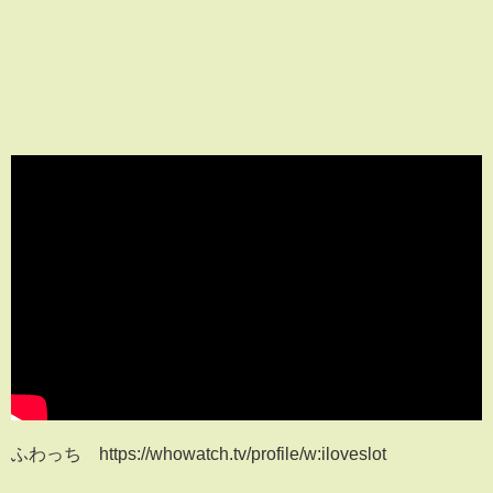
ふわっち https://whowatch.tv/profile/w:iloveslot