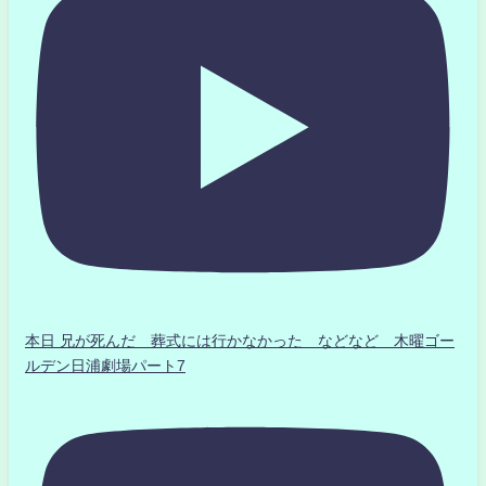
本日 兄が死んだ 葬式には行かなかった などなど 木曜ゴー
ルデン日浦劇場パート7