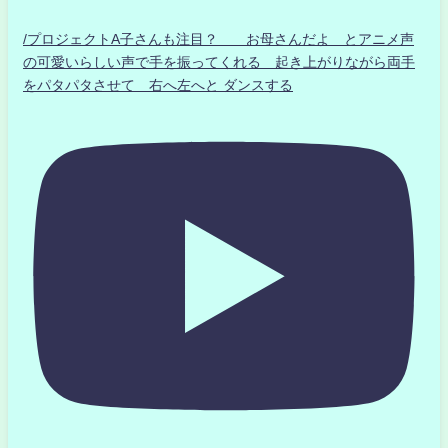
/プロジェクトA子さんも注目？ お母さんだよ とアニメ声
の可愛いらしい声で手を振ってくれる 起き上がりながら両手
をパタパタさせて 右へ左へと ダンスする