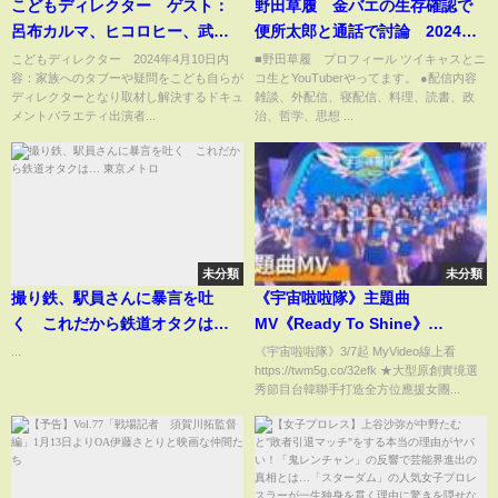
こどもディレクター ゲスト：
野田草履 金バエの生存確認で
呂布カルマ、ヒコロヒー、武元
便所太郎と通話で討論 2024年
唯衣 4月10日
11月11日放送
こどもディレクター 2024年4月10日内
■野田草履 プロフィール ツイキャスとニ
容：家族へのタブーや疑問をこども自らが
コ生とYouTuberやってます。 ●配信内容
ディレクターとなり取材し解決するドキュ
雑談、外配信、寝配信、料理、読書、政
メントバラエティ出演者...
治、哲学、思想 ...
未分類
未分類
撮り鉄、駅員さんに暴言を吐
《宇宙啦啦隊》主題曲
く これだから鉄道オタクは…
MV《Ready To Shine》
東京メトロ
│MyVideo首播線上看
...
《宇宙啦啦隊》3/7起 MyVideo線上看
https://twm5g.co/32efk ★大型原創實境選
秀節目台韓聯手打造全方位應援女團...