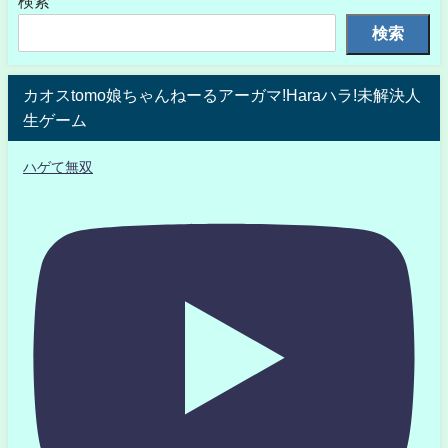
検索
検索
カオスtomo娘ちゃんねーるアーガマ!Haraハラ!未解決人
生ゲーム
ハゲて無双