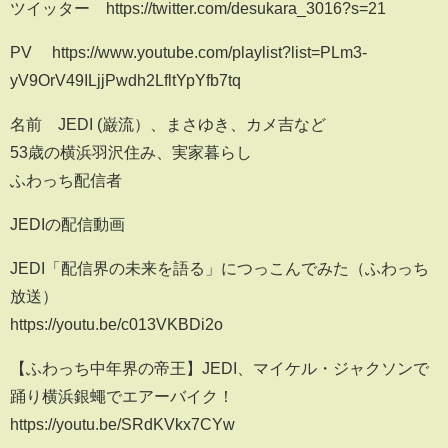
ツイッター https://twitter.com/desukara_3016?s=21
PV https://www.youtube.com/playlist?list=PLm3-
yV9OrV49ILjjPwdh2LfltYpYfb7tq
名前 JEDI (巌流）、まさゆき、カメ吉など
53歳の横浜羽沢住み、実家暮らし
ふわっち配信者
JEDIの配信動画
JEDI「配信界の未来を語る」につっこんでみた（ふわっち
放送）
https://youtu.be/c013VKBDi2o
【ふわっち中年界の帝王】JEDI、マイケル・ジャクソンで
踊り横浜銀蠅でエアーバイク！
https://youtu.be/SRdKVkx7CYw