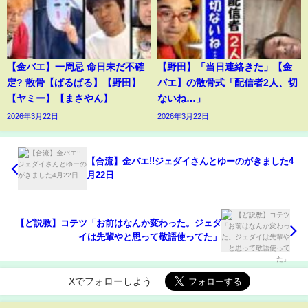
【金バエ】一周忌 命日未だ不確
【野田】「当日連絡きた」【金
定? 散骨【ぱるぱる】【野田】
バエ】の散骨式「配信者2人、切
【ヤミー】【まさやん】
ないね…」
2026年3月22日
2026年3月22日
【合流】金バエ!!ジェダイさんとゆーのがきました4
月22日
【ど説教】コテツ「お前はなんか変わった。ジェダ
イは先輩やと思って敬語使ってた」
Xでフォローしよう