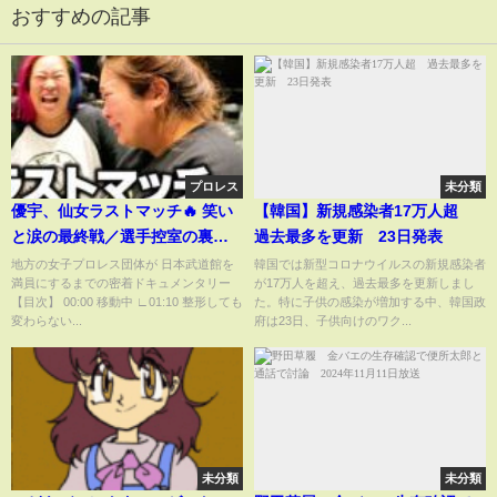
おすすめの記事
プロレス
未分類
優宇、仙女ラストマッチ🔥 笑い
【韓国】新規感染者17万人超
と涙の最終戦／選手控室の裏側
過去最多を更新 23日発表
【武道館への道 Ep.6】
地方の女子プロレス団体が 日本武道館を
韓国では新型コロナウイルスの新規感染者
満員にするまでの密着ドキュメンタリー
が17万人を超え、過去最多を更新しまし
【目次】 00:00 移動中 ∟01:10 整形しても
た。特に子供の感染が増加する中、韓国政
変わらない...
府は23日、子供向けのワク...
未分類
未分類