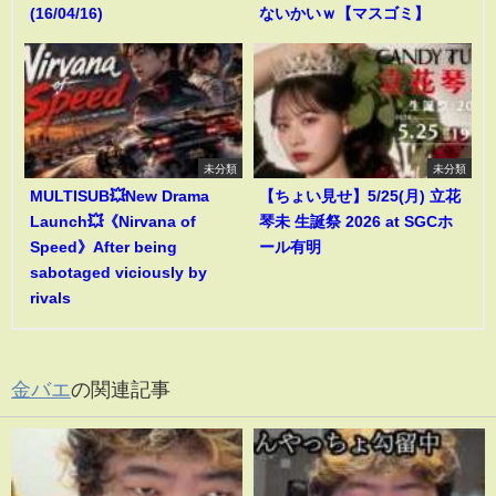
(16/04/16)
ないかいｗ【マスゴミ】
未分類
未分類
MULTISUB💥New Drama
【ちょい見せ】5/25(月) 立花
Launch💥《Nirvana of
琴未 生誕祭 2026 at SGCホ
Speed》After being
ール有明
sabotaged viciously by
rivals
金バエ
の関連記事