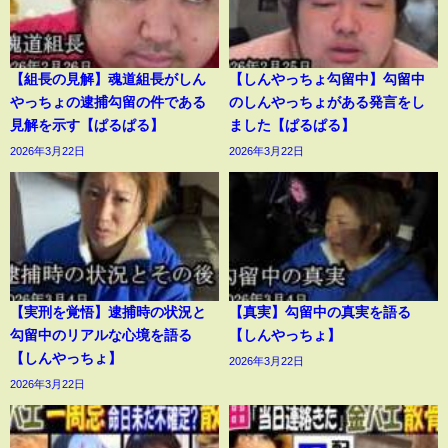
【組長の見解】魂道組長がしん
【しんやっちょ勾留中】勾留中
やっちょの逮捕勾留の件である
のしんやっちょがある発言をし
見解を示す【ぱるぱる】
ました【ぱるぱる】
2026年3月22日
2026年3月22日
【実刑を覚悟】逮捕時の状況と
【真実】勾留中の真実を語る
勾留中のリアルな心境を語る
【しんやっちょ】
【しんやっちょ】
2026年3月22日
2026年3月22日