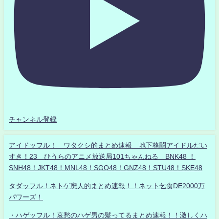
チャンネル登録
アイドッフル！ ワタクシ的まとめ速報 地下格闘アイドルだい
すき！23 ひうらのアニメ放送局101ちゃんねる BNK48 ！
SNH48！JKT48！MNL48！SGO48！GNZ48！STU48！SKE48
タダッフル！ネトゲ廃人的まとめ速報！！ネット乞食DE2000万
パワーズ！
・ハゲッフル！哀愁のハゲ男の髪ってるまとめ速報！！激しくハ