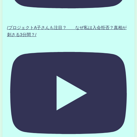
/プロジェクトA子さんも注目？ なぜ私は入会拒否？真相が
刺さる3分間？/