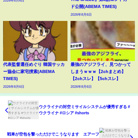
2026年8月6日
ド公開(ABEMA TIMES)
2026年8月6日
代表監督選任めぐり 韓国サッカ
最強のアジフライ、見つかって
ー協会に家宅捜索(ABEMA
しまうｗｗｗ【2chまとめ】
TIMES)
【2chスレ】【5chスレ】
2026年8月6日
2026年8月6日
ウクライナの対空ミサイルシステムが優秀すぎる #
ウクライナ #ロシア #shorts
戦車が空包を撃っただけでこうなります エアーフ