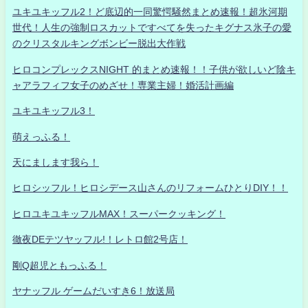
ユキユキッフル2！ど底辺的一同驚愕騒然まとめ速報！超氷河期
世代！人生の強制ロスカットですべてを失ったキグナス氷子の愛
のクリスタルキングボンビー脱出大作戦
ヒロコンプレックスNIGHT 的まとめ速報！！子供が欲しいど陰キ
ャアラフィフ女子のめざせ！専業主婦！婚活計画編
ユキユキッフル3！
萌えっふる！
天にまします我ら！
ヒロシッフル！ヒロシデース山さんのリフォームひとりDIY！！
ヒロユキユキッフルMAX！スーパークッキング！
徹夜DEテツヤッフル!！レトロ館2号店！
剛Q超児ともっふる！
ヤナッフル ゲームだいすき6！放送局