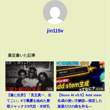
jin115v
最近書いた記事
社会
未分類
【遂に出所】「見立真一、出
【Suno AI v5.5】Add stem
てこい」Xで暴露を始めた新
生成の使い方解説―指定した
宿ジャックス5代目・木村孔
楽器だけの曲を作る―