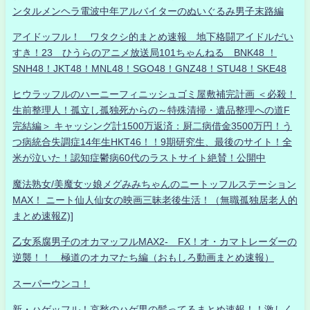
ンタルメンヘラ電波中年アルバイターのぬいぐるみ男子末路編
アイドッフル！ ワタクシ的まとめ速報 地下格闘アイドルだい
すき！23 ひうらのアニメ放送局101ちゃんねる BNK48 ！
SNH48！JKT48！MNL48！SGO48！GNZ48！STU48！SKE48
ヒウラッフルのハーニーフィニッシュゴミ屋敷補完計画 ＜必殺！
生前整理人！孤立し孤独死からの～特殊清掃・遺品整理への道F
完結編＞ キャッシング計1500万返済：厨二病借金3500万円！う
つ病統合失調症14年生HKT46！！9期研究生、最後のサイト！全
米が泣いた！認知症鬱病60代のラストサイト絶賛！公開中
魔法熟女/美魔女ッ娘メグみみちゃんのニートッフルステーション
MAX！ ニート仙人仙女の映画三昧老後生活！（無職孤独居老人的
まとめ速報Z)]
乙女系腐男子のオカマッフルMAX2- FX！オ・カマトレーダーの
逆襲！！ 極道のオカマたち編（おもしろ動画まとめ速報）
スーパーウンコ！
新・ハゲッフル！哀愁のハゲ男の髪ってるまとめ速報！！激しく