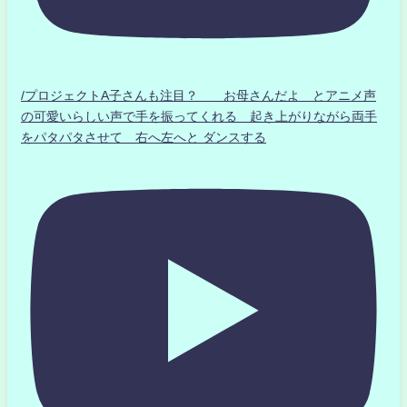
/プロジェクトA子さんも注目？ お母さんだよ とアニメ声
の可愛いらしい声で手を振ってくれる 起き上がりながら両手
をパタパタさせて 右へ左へと ダンスする