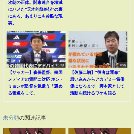
次朗の正体。関東連合を壊滅
にハメた“天才的謀略説”の裏
にある、あまりにも冷酷な現
実。
未分類
映画
【サッカー】森保監督、韓国
【佐藤二朗】“役者は運命”
メディアの質問に対応 ホン・
思い込みからアカデミー賞俳
ミョンボ監督を気遣う「褒め
優になるまで 脚本家として
る報道をして」
活動を続けるワケも語る
未分類
の関連記事