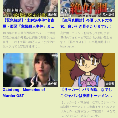
未分類
乃木坂46
【緊急解説】”未解決事件”名古
【生写真開封】今夏ラストの浴
屋・西区「主婦殺人事件」まも
衣。良い引き見せたりますわ！
なく26年で容疑者逮捕／1人で出
1999年に名古屋市西区のアパートで当時
高評価・コメントお待ちしております！
32歳の主婦が何者かに刃物で殺害された
SNSのフォローも下記からお願い致しま
頭…一体なぜ？
事件。これまで延べ10万人以上が捜査に
す！ 【再生リスト】 ☟☟生写真開封☟☟
投入されても容疑者逮捕に...
https://you...
未分類
未分類
Gabdong - Memories of
【サッカー】パリ五輪、なでし
Murder OST
こジャパンは決勝トーナメント
に進出！ライバルアメリカとの
...
【サッカー】パリ五輪、なでしこジャパン
は決勝トーナメントに進出！ライバルアメ
一戦を実況ライブ配信！ ＃な
リカとの一戦を実況ライブ配信！ ＃なで
でしこジャパン ＃なでしこラ
しこジャパン ＃なでしこラ...