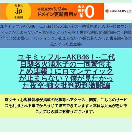
ユキミッフルAKB46！-二代目襲名火浦氷子の一同驚愕まとめ速報にロマンテ
ィックが止まらない？--僕が見たかった夜空！独女批判殺到激闘編--の一同驚
愕まとめ速報にロマンティックが止まらない？-僕の見たかった夜空編--僕の
見たかった星空編-
ユキミッフル--AKB46！--二代
目襲名火浦氷子の一同驚愕ま
とめ速報！にロマンティック
が止まらない？僕が見たかっ
た夜空-独女批判殺到激闘編
腐女子＜お客様皆様が掲載の記事等へアクセス、閲覧、こちらのサービ
スを利用される事でかろうじて運営できています＞本日は足元が悪い中
ご足労頂き誠に有難うございます。