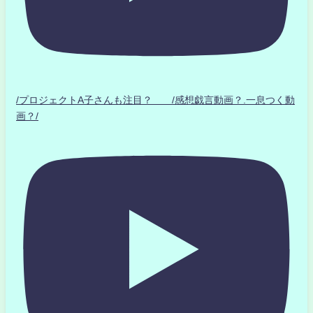
/プロジェクトA子さんも注目？ /感想戯言動画？.一息つく動
画？/