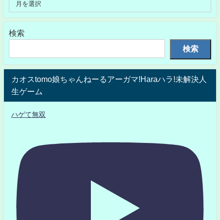
検索
検索
カオスtomo娘ちゃんねーるアーガマ!Haraハラ!未解決人
生ゲーム
ハゲて無双