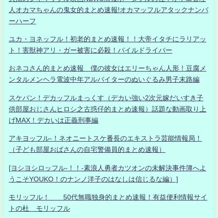
人オカマちゃんの鬼女的まとめ速報!オカマッフルアタックナンバ
ーハーフ
ユカ・ヨネッフル！初老的まとめ速報！！大帝イタチにラリアッ
ト！害獣神アリ・ガー被害に必殺！パイルドライバー
おネコさん的まとめ速報 僕の彼女はエリーちゃん人形！豆腐メ
ンタルメンヘラ電波中年アルバイターのぬいぐるみ男子末路編
スケバン！デカッフルまっくす（デカい強い2次元嫁だいすき子
供部屋おじさんヒロシ之古惑仔的まとめ速報）話題な動画取り上
げMAX！デカいは正義刑事編
アキヨッフル-！ネオニートスケ番長のエキストラ芸能情報局！
（子ども部屋おばさんの自宅警備員的まとめ速報）
[ヨシヨシロッフル-！！-素浪人勇者カツオンの未解決事件簿へよ
うこそYOUKO！のナンノ洋子のはなしは信じるな編）]
モリッフル！ 50代無職独身的まとめ速報！有益便利情報サイ
トの杜 モリッフル