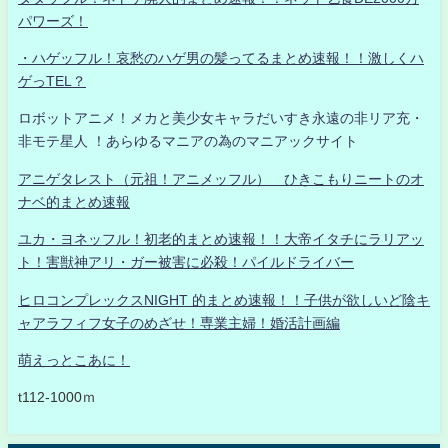
パワーズ！
・ハゲッフル！哀愁のハゲ男の髪ってるまとめ速報！！激しくハ
ゲっTEL？
ロボットアニメ！メカと美少女キャラだいすき永遠の非リア充・
非モテ星人 ！あらゆるマニアの為のマニアックサイト
アニゲタレスト（元祖！アニメッフル） ひきこもりニートのオ
ナベ的まとめ速報
ユカ・ヨネッフル！初老的まとめ速報！！大帝イタチにラリアッ
ト！害獣神アリ・ガー被害に必殺！パイルドライバー
ヒロコンプレックスNIGHT 的まとめ速報！！子供が欲しいど陰キ
ャアラフィフ女子のめざせ！専業主婦！婚活計画編
萌えっとこあに！
t112-1000ｍ