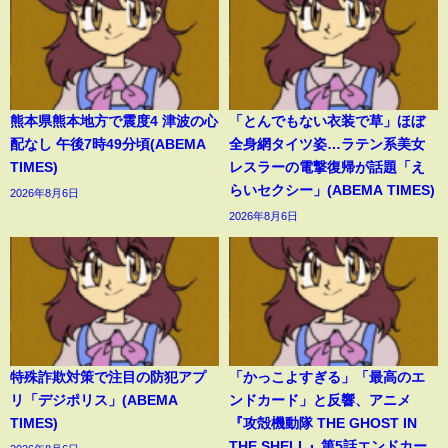
熊本県熊本地方で震度4 津波の心
「とんでもない衣装で草」ほぼ
配なし 午後7時49分頃(ABEMA
全身網タイツ姿…ラテン系美女
TIMES)
レスラーの電撃復帰が話題「え
らいセクシー」(ABEMA TIMES)
2026年8月6日
2026年8月6日
特殊詐欺対策で注目の防犯アプ
「かっこよすぎる」「最高のエ
リ「デジポリス」(ABEMA
ンドカード」と反響、アニメ
TIMES)
『攻殻機動隊 THE GHOST IN
THE SHELL』第5話エンドカー