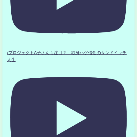
/プロジェクトA子さんも注目？ 独身ハゲ僧侶のサンドイッチ
人生