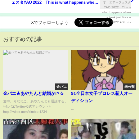
ェスタYAO 2022 This is what happens when a
tank just fires a blank, 2022 #Shorts
Xでフォローしよう
おすすめの記事
金バエ
未分類
金バエ★あやたんと結婚か!?☆
91全日本女子プロレス新人オー
ディション
途中、りなねこ、あやたんとも通話する。
⁂金バエTwitter公式アカウント⁂
...
http://twitter.com/kimbae1234 ...