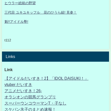
ヒウラー総統の野望
三代目 ユキユキッフル 花のひうら組! 見参！
魁!!アイドル塾!
t112
Links
Link
【アイドルだいすき！2】「IDOL DAISUKI！」
vtuber だいすき
アニメだいすき！26-
オラシオンの競馬グランプリ
スーパーウンコウーマンT・子なし
スケバン氷子のまとめ速報！