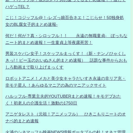
ハゲっTEL？
こじ！コジッフル@！-レズっ娘百合ネエ！こじらせ！50独身処
女のBL腐女子的まとめ速報-
何だ！何が？真・シロッフル！！ 永遠の無職童貞- ぼっちな
ニート的まとめ速報！一生童貞上等夜露死苦！
男装スケバン女子！スケッフルまっくす！（新・ナンノひゃくし
きっ!！ビー玉のおいぬさん的まとめ速報） 話題な事件からおも
しろ動画まで取り上げまっくす
ロボットアニメ！メカと美少女キャラだいすき永遠の非リア充・
非モテ星人 ！あらゆるマニアの為のマニアックサイト
ハルッフル-専業主夫的YOUTUBERまとめ速報！キモデブおた
く！初老人の介護生活！激動の1750日
アニゲタレスト（元祖！アニメッフル） ひきこもりニートのオ
ナベ的まとめ速報
火浦のシネマッフル映画NEWS情報ポータブルの杜！オネエ管理