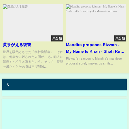
イブ配信 ＃パリ五輪なでし
こ ＃パリオリンピックなでし
こ
未分類
未分類
黄泉がえる復讐
Mandira proposes Rizwan -
My Name Is Khan - Shah Rukh
世界を騒然とさせた「犠牲復活者」。それ
は、何者かに殺された人間が、その犯人に
Khan, Kajol - Moments of
Rizwan’s reaction to Mandira’s marriage
報復すべく生き返るという。そして、復讐
proposal surely makes us smile...
Love
を果たすとその身は再び消滅...
s