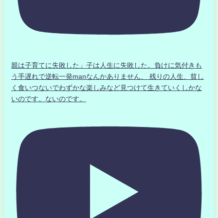
親は子育てに失敗した」子は人生に失敗した。負けに気付きも
う手遅れで逆転一発manなんかありません、 残りの人生、貧し
く食いつないでわずかな楽しみなど見つけて生きていくしかな
いのです。ないのです。