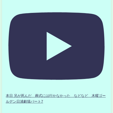
本日 兄が死んだ 葬式には行かなかった などなど 木曜ゴー
ルデン日浦劇場パート7