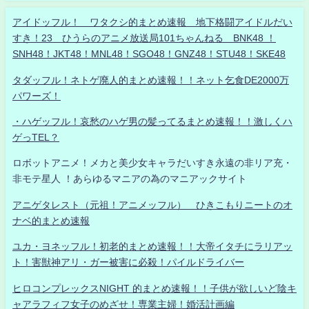
アイドッフル！ ワタクシ的まとめ速報 地下格闘アイドルだい
すき！23 ひうらのアニメ放送局101ちゃんねる BNK48 ！
SNH48！JKT48！MNL48！SGO48！GNZ48！STU48！SKE48
タダッフル！ネトゲ廃人的まとめ速報！！ネット乞食DE2000万
パワーズ！
・ハゲッフル！哀愁のハゲ男の髪ってるまとめ速報！！激しくハ
ゲっTEL？
ロボットアニメ！メカと美少女キャラだいすき永遠の非リア充・
非モテ星人 ！あらゆるマニアの為のマニアックサイト
アニゲタレスト（元祖！アニメッフル） ひきこもりニートのオ
ナベ的まとめ速報
ユカ・ヨネッフル！初老的まとめ速報！！大帝イタチにラリアッ
ト！害獣神アリ・ガー被害に必殺！パイルドライバー
ヒロコンプレックスNIGHT 的まとめ速報！！子供が欲しいど陰キ
ャアラフィフ女子のめざせ！専業主婦！婚活計画編