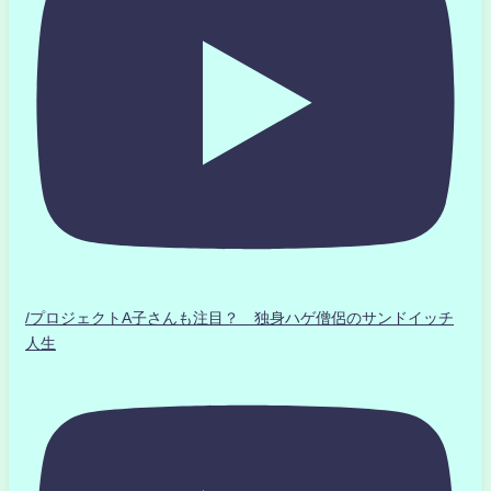
/プロジェクトA子さんも注目？ 独身ハゲ僧侶のサンドイッチ
人生