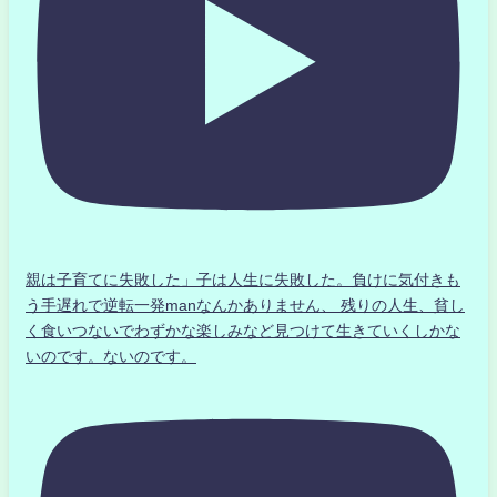
親は子育てに失敗した」子は人生に失敗した。負けに気付きも
う手遅れで逆転一発manなんかありません、 残りの人生、貧し
く食いつないでわずかな楽しみなど見つけて生きていくしかな
いのです。ないのです。