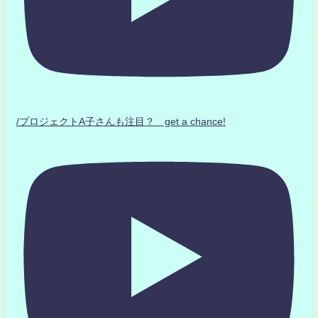
/プロジェクトA子さんも注目？ get a chance!