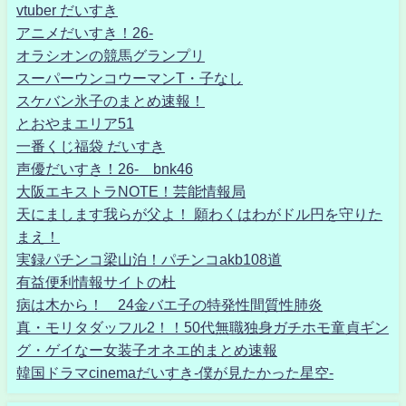
vtuber だいすき
アニメだいすき！26-
オラシオンの競馬グランプリ
スーパーウンコウーマンT・子なし
スケバン氷子のまとめ速報！
とおやまエリア51
一番くじ福袋 だいすき
声優だいすき！26- bnk46
大阪エキストラNOTE！芸能情報局
天にまします我らが父よ！ 願わくはわがドル円を守りた
まえ！
実録パチンコ梁山泊！パチンコakb108道
有益便利情報サイトの杜
病は木から！ 24金バエ子の特発性間質性肺炎
真・モリタダッフル2！！50代無職独身ガチホモ童貞ギン
グ・ゲイなー女装子オネエ的まとめ速報
韓国ドラマcinemaだいすき-僕が見たかった星空-