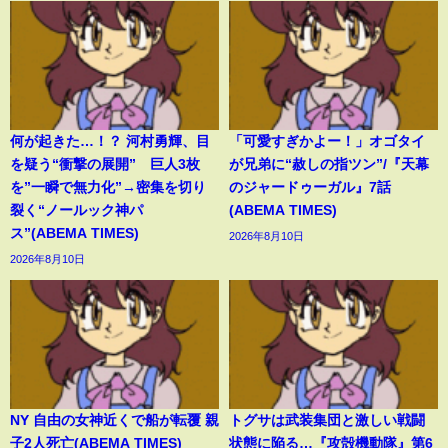
何が起きた…！？ 河村勇輝、目
「可愛すぎかよー！」オゴタイ
を疑う“衝撃の展開” 巨人3枚
が兄弟に“赦しの指ツン”/『天幕
を”一瞬で無力化”→密集を切り
のジャードゥーガル』7話
裂く“ノールック神パ
(ABEMA TIMES)
ス”(ABEMA TIMES)
2026年8月10日
2026年8月10日
NY 自由の女神近くで船が転覆 親
トグサは武装集団と激しい戦闘
子2人死亡(ABEMA TIMES)
状態に陥る…『攻殻機動隊』第6