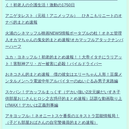
く！初老人の介護生活！激動の1750日
アニゲタレスト（元祖！アニメッフル） ひきこもりニートのオ
ナベ的まとめ速報
火浦のシネマッフル映画NEWS情報ポータブルの杜！オネエ管理
人オカマちゃんの鬼女的まとめ速報!オカマッフルアタックナンバ
ーハーフ
ユカ・ヨネッフル！初老的まとめ速報！！大帝イタチにラリアッ
ト！害獣神アリ・ガー被害に必殺！パイルドライバー
おネコさん的まとめ速報 僕の彼女はエリーちゃん人形！豆腐メ
ンタルメンヘラ電波中年アルバイターのぬいぐるみ男子末路編
スケバン！デカッフルまっくす（デカい強い2次元嫁だいすき子
供部屋おじさんヒロシ之古惑仔的まとめ速報）話題な動画取り上
げMAX！デカいは正義刑事編
アキヨッフル-！ネオニートスケ番長のエキストラ芸能情報局！
（子ども部屋おばさんの自宅警備員的まとめ速報）