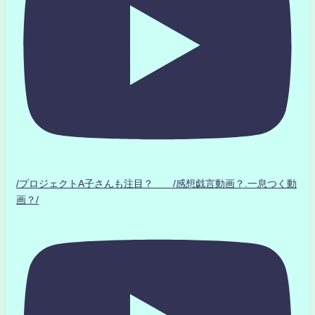
/プロジェクトA子さんも注目？ /感想戯言動画？.一息つく動
画？/