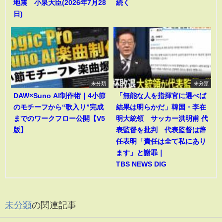
地震 小泉大臣(2026年7月28
続く
日)
未分類
未分類
DAW×Suno AI制作術｜4小節
「無能な人を指揮官に選べば
のモチーフから“歌入り”完成
結果は明らかだ」韓国・李在
までのワークフロー公開【V5
明大統領 サッカー洪明甫 代
版】
表監督を批判 代表監督は辞
任表明「責任は全て私にあり
ます」と謝罪｜
TBS NEWS DIG
未分類
の関連記事