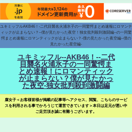
ユキミッフルAKB46！-二代目襲名火浦氷子の一同驚愕まとめ速報にロマンテ
ィックが止まらない？--僕が見たかった夜空！独女批判殺到激闘編--の一同驚
愕まとめ速報にロマンティックが止まらない？-僕の見たかった夜空編--僕の
見たかった星空編-
ユキミッフル--AKB46！--二代
目襲名火浦氷子の一同驚愕ま
とめ速報！にロマンティック
が止まらない？僕が見たかっ
た夜空-独女批判殺到激闘編
腐女子＜お客様皆様が掲載の記事等へアクセス、閲覧、こちらのサービ
スを利用される事でかろうじて運営できています＞本日は足元が悪い中
ご足労頂き誠に有難うございます。