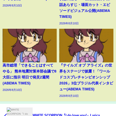
話あらすじ・場面カット・エピ
2026年8月10日
ソードビジュアル公開(ABEMA
TIMES)
2026年8月10日
高市総理「できることはすべて
『テイルズ オブ アライズ』の世
やる」 熊本地震対策本部会議で8
界をステージで披露！「ワール
大臣に指示 明日で発災2週間
ドコスプレチャンピオンシップ
(ABEMA TIMES)
2026」3位ブラジル代表インタビ
ュー(ABEMA TIMES)
2026年8月10日
2026年8月10日
WHITE SCORPION『I do love you!』Lyrics