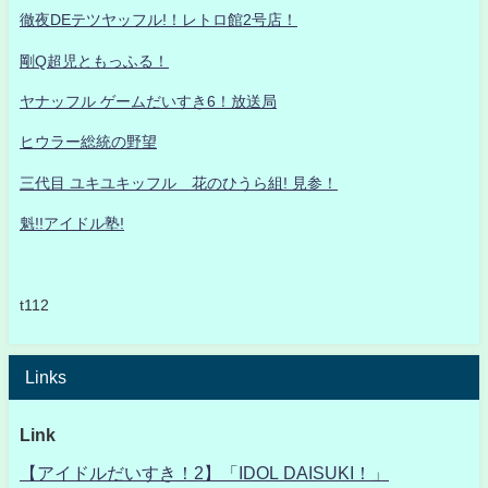
徹夜DEテツヤッフル!！レトロ館2号店！
剛Q超児ともっふる！
ヤナッフル ゲームだいすき6！放送局
ヒウラー総統の野望
三代目 ユキユキッフル 花のひうら組! 見参！
魁!!アイドル塾!
t112
Links
Link
【アイドルだいすき！2】「IDOL DAISUKI！」