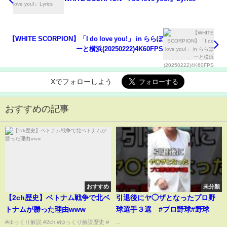
【WHITE SCORPION】「I do love you!」 in ららぽ
ーと横浜(20250222)4K60FPS
Xでフォローしよう
おすすめの記事
おすすめ
未分類
【2ch歴史】ベトナム戦争で北ベ
引退後にヤ◯ザとなったプロ野
トナムが勝った理由www
球選手３選 #プロ野球#野球
#ゆっくり解説 #2ch #ゆっくり解説歴史 #
...