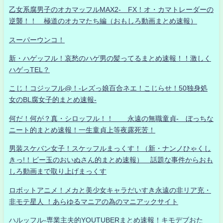
乙女系腐男子のオカマッフルMAX2- FX！オ・カマトレーダーの
逆襲！！ 極道のオカマたち編（おもしろ動画まとめ速報）
スーパーウンコ！
新・ハゲッフル！哀愁のハゲ男の髪ってるまとめ速報！！激しく
ハゲっTEL？
こじ！コジッフル@！-レズっ娘百合ネエ！こじらせ！50独身処
女のBL腐女子的まとめ速報-
何だ！何が？真・シロッフル！！ 永遠の無職童貞- ぼっちな
ニート的まとめ速報！一生童貞上等夜露死苦！
男装スケバン女子！スケッフルまっくす！（新・ナンノひゃくし
きっ!！ビー玉のおいぬさん的まとめ速報） 話題な事件からおも
しろ動画まで取り上げまっくす
ロボットアニメ！メカと美少女キャラだいすき永遠の非リア充・
非モテ星人 ！あらゆるマニアの為のマニアックサイト
ハルッフル-専業主夫的YOUTUBERまとめ速報！キモデブおた