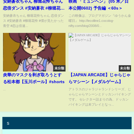
安納蒼衣ちゃん 柳堀花怜ちゃん
映画 「ミュンヘン」 (05 米／日
恋倍ダンス #安納蒼衣 #柳堀花怜
本公開0602) 予告編 ＜60s＞
#僕が見たかった青空 #恋は倍速
安納蒼衣ちゃん 柳堀花怜ちゃん 恋倍ダン
この映像は、ブログマガジン『ゆうかん金
ス #安納蒼衣 #柳堀花怜 #僕が見たかった
曜日』 http://lecolline1.cocolog-
青空 #恋は倍速...
nifty.com/blog/2008/0...
未分類
未分類
炎華のマスクを剥ぎ取ろうとす
【JAPAN ARCADE】じゃらじゃ
る松本都【玉川ボール】#shorts
らマシーン【メダルゲーム】
...
アトラスのジャラジャランドシリーズ、じ
ゃらじゃらマシーンとドッカンバイキング
です。 セレクター詰まりの為、ドッカン
バイキングは未プレイとなっ...
s