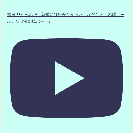
本日 兄が死んだ 葬式には行かなかった などなど 木曜ゴー
ルデン日浦劇場パート7