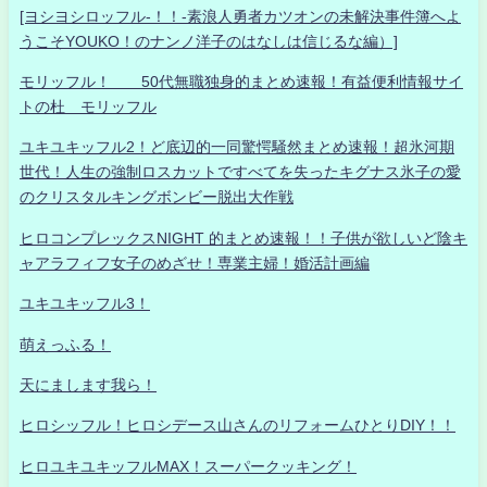
[ヨシヨシロッフル-！！-素浪人勇者カツオンの未解決事件簿へよ
うこそYOUKO！のナンノ洋子のはなしは信じるな編）]
モリッフル！ 50代無職独身的まとめ速報！有益便利情報サイ
トの杜 モリッフル
ユキユキッフル2！ど底辺的一同驚愕騒然まとめ速報！超氷河期
世代！人生の強制ロスカットですべてを失ったキグナス氷子の愛
のクリスタルキングボンビー脱出大作戦
ヒロコンプレックスNIGHT 的まとめ速報！！子供が欲しいど陰キ
ャアラフィフ女子のめざせ！専業主婦！婚活計画編
ユキユキッフル3！
萌えっふる！
天にまします我ら！
ヒロシッフル！ヒロシデース山さんのリフォームひとりDIY！！
ヒロユキユキッフルMAX！スーパークッキング！