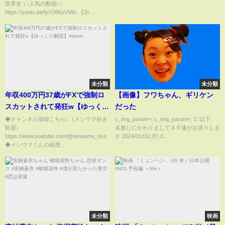
世界史 ↓↓人気の動画↓↓
https://youtu.be/lyVJ6KyV99s 【2c...
未分類
未分類
年収400万円37歳がFXで強制ロ
【画像】フワちゃん、ギリケン
スカットされて発狂w【ゆっくり
だった
解説】#shorts
◆チャンネル登録こちら↓（メシウマ好き
c_img_param=; c_img_param=; 1: 以下、
歓迎）
名無しにかわりましてネギ速がお送りしま
https://www.youtube.com/@umauma_rice
す 2024/01/01(月) 0...
◆メシウマくんの経歴...
未分類
映画