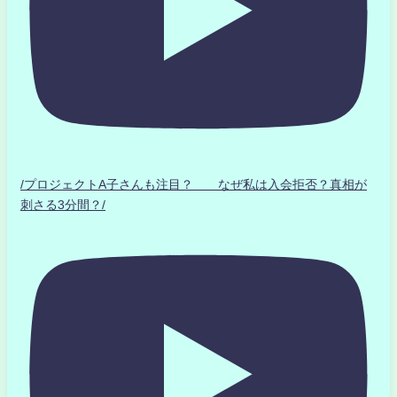
/プロジェクトA子さんも注目？ なぜ私は入会拒否？真相が
刺さる3分間？/