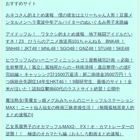
おすすめサイト
おネコさん的まとめ速報 僕の彼女はエリーちゃん人形！豆腐メ
ンタルメンヘラ電波中年アルバイターのぬいぐるみ男子末路編
アイドッフル！ ワタクシ的まとめ速報 地下格闘アイドルだい
すき！23 ひうらのアニメ放送局101ちゃんねる BNK48 ！
SNH48！JKT48！MNL48！SGO48！GNZ48！STU48！SKE48
ヒウラッフルのハーニーフィニッシュゴミ屋敷補完計画 ＜必殺！
生前整理人！孤立し孤独死からの～特殊清掃・遺品整理への道F
完結編＞ キャッシング計1500万返済：厨二病借金3500万円！う
つ病統合失調症14年生HKT46！！9期研究生、最後のサイト！全
米が泣いた！認知症鬱病60代のラストサイト絶賛！公開中
魔法熟女/美魔女ッ娘メグみみちゃんのニートッフルステーション
MAX！ ニート仙人仙女の映画三昧老後生活！（無職孤独居老人的
まとめ速報Z)]
乙女系腐男子のオカマッフルMAX2- FX！オ・カマトレーダーの
逆襲！！ 極道のオカマたち編（おもしろ動画まとめ速報）