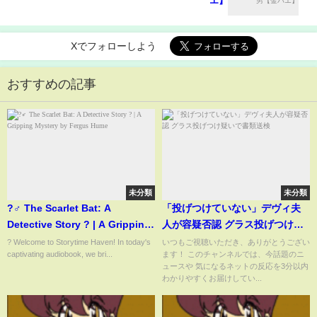
エ】
Xでフォローしよう
おすすめの記事
未分類
未分類
?️‍♂️ The Scarlet Bat: A
「投げつけていない」デヴィ夫
Detective Story ? | A Gripping
人が容疑否認 グラス投げつけ疑
Mystery by Fergus Hume
いで書類送検
? Welcome to Storytime Haven! In today's
いつもご視聴いただき、ありがとうござい
captivating audiobook, we bri...
ます！ このチャンネルでは、今話題のニ
ュースや 気になるネットの反応を3分以内
わかりやすくお届けしてい...