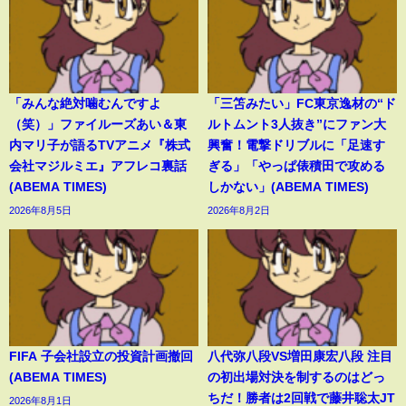
「みんな絶対噛むんですよ
「三笘みたい」FC東京逸材の“ド
（笑）」ファイルーズあい＆東
ルトムント3人抜き”にファン大
内マリ子が語るTVアニメ『株式
興奮！電撃ドリブルに「足速す
会社マジルミエ』アフレコ裏話
ぎる」「やっぱ俵積田で攻める
(ABEMA TIMES)
しかない」(ABEMA TIMES)
2026年8月5日
2026年8月2日
FIFA 子会社設立の投資計画撤回
八代弥八段VS増田康宏八段 注目
(ABEMA TIMES)
の初出場対決を制するのはどっ
ちだ！勝者は2回戦で藤井聡太JT
2026年8月1日