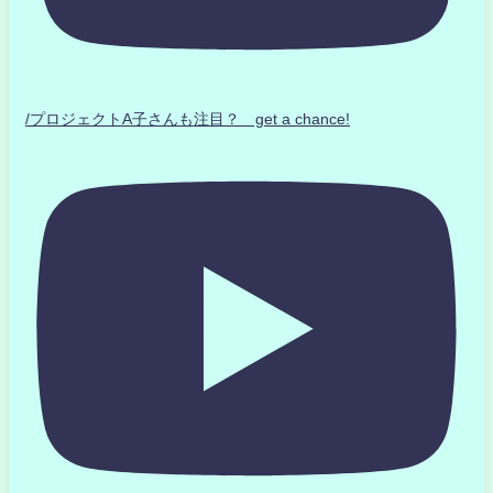
/プロジェクトA子さんも注目？ get a chance!