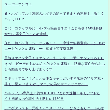
スーパーウンコ！
新・ハゲッフル！哀愁のハゲ男の髪ってるまとめ速報！！激しく
ハゲっTEL？
こじ！コジッフル@！-レズっ娘百合ネエ！こじらせ！50独身処
女のBL腐女子的まとめ速報-
何だ！何が？真・シロッフル！！ 永遠の無職童貞- ぼっちな
ニート的まとめ速報！一生童貞上等夜露死苦！
男装スケバン女子！スケッフルまっくす！（新・ナンノひゃくし
きっ!！ビー玉のおいぬさん的まとめ速報） 話題な事件からおも
しろ動画まで取り上げまっくす
ロボットアニメ！メカと美少女キャラだいすき永遠の非リア充・
非モテ星人 ！あらゆるマニアの為のマニアックサイト
ハルッフル-専業主夫的YOUTUBERまとめ速報！キモデブおた
く！初老人の介護生活！激動の1750日
アニゲタレスト（元祖！アニメッフル） ひきこもりニートのオ