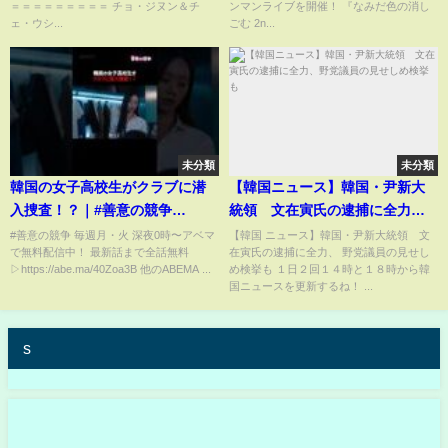
＝＝＝＝＝＝＝＝＝ チョ・ジヌン＆チ
ンマンライブを開催！ 『なみだ色の消し
ェ・ウシ...
ごむ 2n...
未分類
未分類
韓国の女子高校生がクラブに潜
【韓国ニュース】韓国・尹新大
入捜査！？｜#善意の競争
統領 文在寅氏の逮捕に全力、
ABEMAにて毎週【月・火】深夜
野党議員の見せしめ検挙も
#善意の競争 毎週月・火 深夜0時〜アベマ
【韓国 ニュース】韓国・尹新大統領 文
で無料配信中！ 最新話まで全話無料
在寅氏の逮捕に全力、 野党議員の見せし
0時〜無料配信中！ #short
▷https://abe.ma/40Zoa3B 他のABEMA ...
め検挙も １日２回１４時と１８時から韓
国ニュースを更新するね！ ...
s