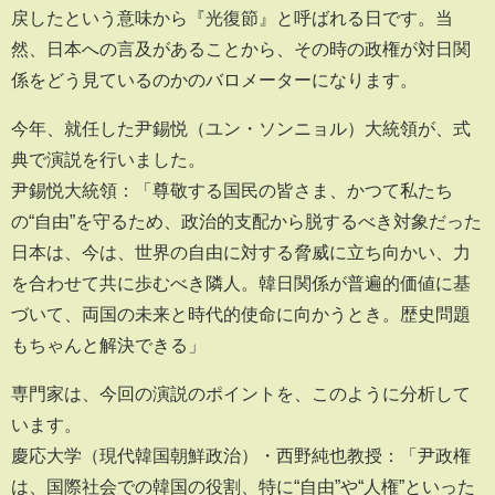
戻したという意味から『光復節』と呼ばれる日です。当
然、日本への言及があることから、その時の政権が対日関
係をどう見ているのかのバロメーターになります。
今年、就任した尹錫悦（ユン・ソンニョル）大統領が、式
典で演説を行いました。
尹錫悦大統領：「尊敬する国民の皆さま、かつて私たち
の“自由”を守るため、政治的支配から脱するべき対象だった
日本は、今は、世界の自由に対する脅威に立ち向かい、力
を合わせて共に歩むべき隣人。韓日関係が普遍的価値に基
づいて、両国の未来と時代的使命に向かうとき。歴史問題
もちゃんと解決できる」
専門家は、今回の演説のポイントを、このように分析して
います。
慶応大学（現代韓国朝鮮政治）・西野純也教授：「尹政権
は、国際社会での韓国の役割、特に“自由”や“人権”といった