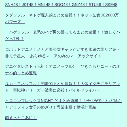
SNH48！JKT48！MNL48！SGO48！GNZ48！STU48！SKE48
タダッフル！ネトゲ廃人的まとめ速報！！ネット乞食DE2000万
パワーズ！
・ハゲッフル！哀愁のハゲ男の髪ってるまとめ速報！！激しくハ
ゲっTEL？
ロボットアニメ！メカと美少女キャラだいすき永遠の非リア充・
非モテ星人 ！あらゆるマニアの為のマニアックサイト
アニゲタレスト（元祖！アニメッフル） ひきこもりニートのオ
ナベ的まとめ速報
ユカ・ヨネッフル！初老的まとめ速報！！大帝イタチにラリアッ
ト！害獣神アリ・ガー被害に必殺！パイルドライバー
ヒロコンプレックスNIGHT 的まとめ速報！！子供が欲しいど陰キ
ャアラフィフ女子のめざせ！専業主婦！婚活計画編
萌えっとこあに！