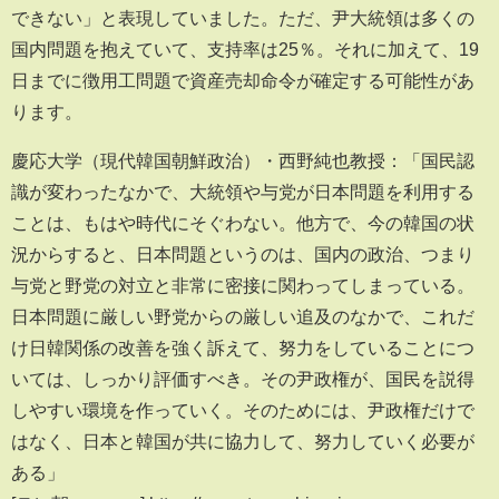
できない」と表現していました。ただ、尹大統領は多くの
国内問題を抱えていて、支持率は25％。それに加えて、19
日までに徴用工問題で資産売却命令が確定する可能性があ
ります。
慶応大学（現代韓国朝鮮政治）・西野純也教授：「国民認
識が変わったなかで、大統領や与党が日本問題を利用する
ことは、もはや時代にそぐわない。他方で、今の韓国の状
況からすると、日本問題というのは、国内の政治、つまり
与党と野党の対立と非常に密接に関わってしまっている。
日本問題に厳しい野党からの厳しい追及のなかで、これだ
け日韓関係の改善を強く訴えて、努力をしていることにつ
いては、しっかり評価すべき。その尹政権が、国民を説得
しやすい環境を作っていく。そのためには、尹政権だけで
はなく、日本と韓国が共に協力して、努力していく必要が
ある」