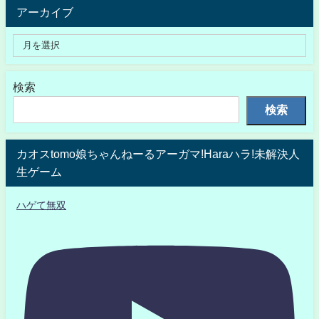
アーカイブ
検索
検索
カオスtomo娘ちゃんねーるアーガマ!Haraハラ!未解決人
生ゲーム
ハゲて無双