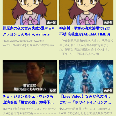
未分類
未分類
野原家の夜の営み失敗5選ｗｗ#
神奈川・平塚の海水浴場で行方
クレヨンしんちゃん #shorts
不明 高校生か(ABEMA TIMES)
https://www.youtube.com/watch?
神奈川県平塚市の海水浴場で、男子高校
v=CdGu9kn4wMQ 野原家の夜の営みww...
生とみられる1人が行方不明になりまし
た。警察と消防が捜索を続けています。
正午ごろ、平塚市高浜台の海...
映画
未分類
チョ・ジヌン＆チェ・ウシクら
【Live Video】なみだ色の消し
出演映画「警官の血」30秒予告
ごむ ―『ホワイトイノセンス』
映像が公開！
（2023/12/27@STUDIO
#Kstyle #警官の血 #チョジヌン #チェウシ
◆2024年4月９日（火）には、Spotify O-
ク #경관의피 #韓国映画 ＝＝＝＝＝＝＝＝
EASTにてなみけしとして最大規模でのワ
SELENE b2）