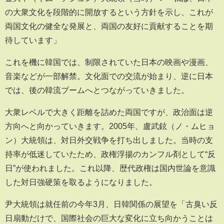
の大衆文化を段階的に開放するという方針を示し、これが
両国文化の健全な発展と、両国の友好に貢献することを期
待しています」
これを機に韓国では、制限されていた日本の映画や漫画、
音楽などが一部解禁。文化面での交流が始まり、逆に日本
では、後の韓流ブームへとつながっていきました。
大衆レベルで大きく距離を詰めた両国ですが、政治面は逆
方向へと向かっていきます。2005年、盧武鉉（ノ・ムヒョ
ン）大統領は、対日外交戦争を打ち出しました。当時の支
持率が低迷していたため、政権浮揚のカンフル剤として“反
日”が使われました。これ以降、歴代政権は国内世論を意識
した対日強硬策を取るようになりました。
尹大統領は就任前の今年3月、日韓関係の展望を「古臭い反
日扇動だけで、国際社会の巨大な変化に立ち向かうことは