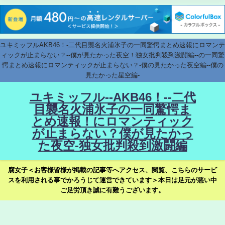
ユキミッフルAKB46！-二代目襲名火浦氷子の一同驚愕まとめ速報にロマンテ
ィックが止まらない？--僕が見たかった夜空！独女批判殺到激闘編--の一同驚
愕まとめ速報にロマンティックが止まらない？-僕の見たかった夜空編--僕の
見たかった星空編-
ユキミッフル--AKB46！--二代
目襲名火浦氷子の一同驚愕ま
とめ速報！にロマンティック
が止まらない？僕が見たかっ
た夜空-独女批判殺到激闘編
腐女子＜お客様皆様が掲載の記事等へアクセス、閲覧、こちらのサービ
スを利用される事でかろうじて運営できています＞本日は足元が悪い中
ご足労頂き誠に有難うございます。