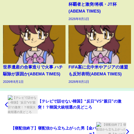
杯覇者と激突/将棋・JT杯
(ABEMA TIMES)
2026年8月1日
世界遺産の合掌造りで火事 ハチ
FIFA案に北中米やアジアの連盟
駆除が原因か(ABEMA TIMES)
も反対表明(ABEMA TIMES)
2026年8月1日
2026年8月1日
【テレビで話せない韓国】“反日”VS“親日”の激
突！？韓国大統領選の見どころ
【寝配信終了】寝配信から立ち上がった男【金バ