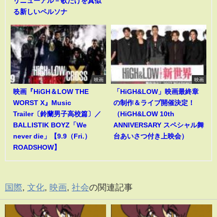
リニューアル－歌だけを真似
る新しいペルソナ
映画
映画
映画『HiGH＆LOW THE
「HiGH&LOW」映画最終章
WORST X』Music
の制作＆ライブ開催決定！
Trailer〔鈴蘭男子高校篇〕／
（HiGH&LOW 10th
BALLISTIK BOYZ「We
ANNIVERSARY スペシャル舞
never die」【9.9（Fri.）
台あいさつ付き上映会）
ROADSHOW】
国際
,
文化
,
映画
,
社会
の関連記事