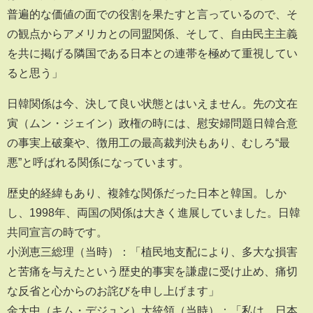
普遍的な価値の面での役割を果たすと言っているので、そ
の観点からアメリカとの同盟関係、そして、自由民主主義
を共に掲げる隣国である日本との連帯を極めて重視してい
ると思う」
日韓関係は今、決して良い状態とはいえません。先の文在
寅（ムン・ジェイン）政権の時には、慰安婦問題日韓合意
の事実上破棄や、徴用工の最高裁判決もあり、むしろ“最
悪”と呼ばれる関係になっています。
歴史的経緯もあり、複雑な関係だった日本と韓国。しか
し、1998年、両国の関係は大きく進展していました。日韓
共同宣言の時です。
小渕恵三総理（当時）：「植民地支配により、多大な損害
と苦痛を与えたという歴史的事実を謙虚に受け止め、痛切
な反省と心からのお詫びを申し上げます」
金大中（キム・デジュン）大統領（当時）：「私は、日本