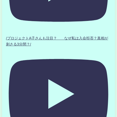
/プロジェクトA子さんも注目？ なぜ私は入会拒否？真相が
刺さる3分間？/