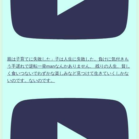
親は子育てに失敗した」子は人生に失敗した。負けに気付きも
う手遅れで逆転一発manなんかありません、 残りの人生、貧し
く食いつないでわずかな楽しみなど見つけて生きていくしかな
いのです。ないのです。