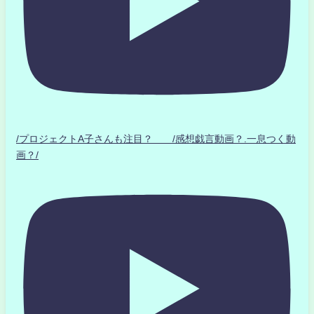
/プロジェクトA子さんも注目？ /感想戯言動画？.一息つく動
画？/