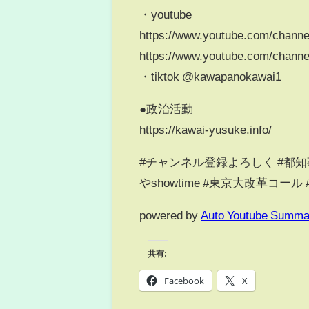
・youtube
https://www.youtube.com/ch
https://www.youtube.com/chan
・tiktok @kawapanokawai1
●政治活動
https://kawai-yusuke.info/
#チャンネル登録よろしく #都知
やshowtime #東京大改革コール #
powered by
Auto Youtube Summa
共有:
Facebook
X