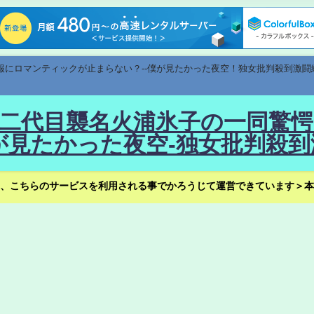
速報にロマンティックが止まらない？--僕が見たかった夜空！独女批判殺到激闘
！--二代目襲名火浦氷子の一同
見たかった夜空-独女批判殺到
、こちらのサービスを利用される事でかろうじて運営できています＞本