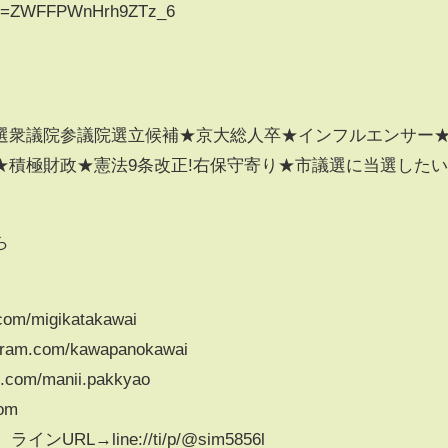
?si=ZWFFPWnHrh9ZTz_6
選衆議院参議院選立候補★京大総人卒★インフルエンサー
★積極財政★憲法9条改正!右保守寄り★市議選に当選した
ら
.com/migikatakawai
gram.com/kawapanokawai
.com/manii.pakkyao
om
ンURL→line://ti/p/@sim5856l