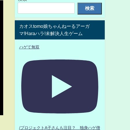
検索
カオスtomo娘ちゃんねーるアーガ
マ!Haraハラ!未解決人生ゲーム
ハゲて無双
/プロジェクトA子さんも注目？ 独身ハゲ僧