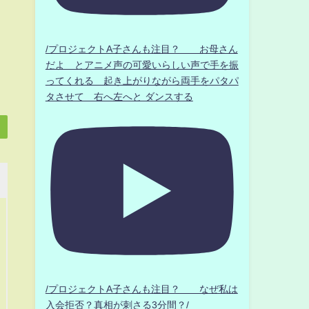
/プロジェクトA子さんも注目？ お母さん
だよ とアニメ声の可愛いらしい声で手を振
ってくれる 起き上がりながら両手をパタパ
タさせて 右へ左へと ダンスする
/プロジェクトA子さんも注目？ なぜ私は
入会拒否？真相が刺さる3分間？/