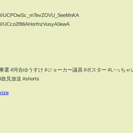
annel/UCPOwSc_mTevZOVU_5eeMnKA
nel/UCco2f86AHorfnzVusyA0ewA
事選 #河合ゆうすけ #ジョーカー議員 #ポスター #いっちゃ
政見放送 #shorts
rize