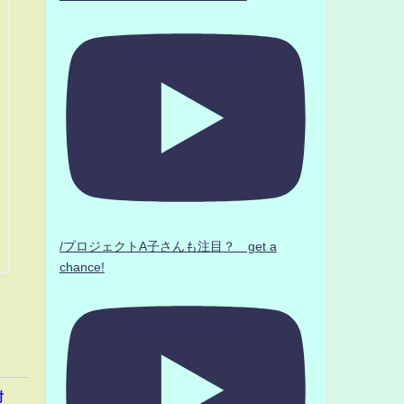
/プロジェクトA子さんも注目？ get a
chance!
封