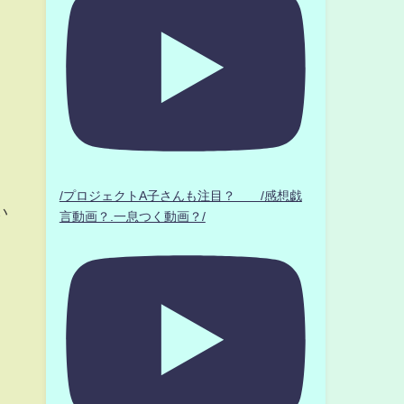
/プロジェクトA子さんも注目？ /感想戯
い
言動画？.一息つく動画？/