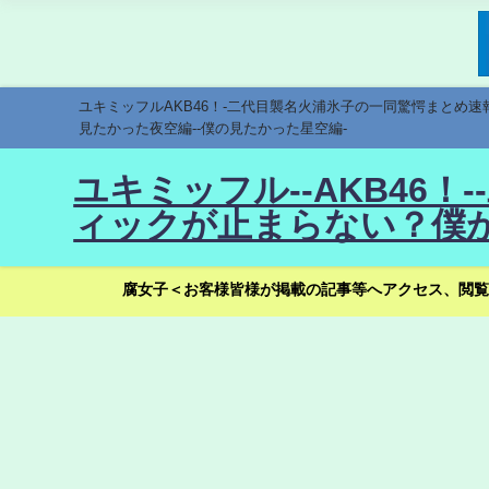
ユキミッフルAKB46！-二代目襲名火浦氷子の一同驚愕まとめ
見たかった夜空編--僕の見たかった星空編-
ユキミッフル--AKB46
ィックが止まらない？僕が
腐女子＜お客様皆様が掲載の記事等へアクセス、閲覧