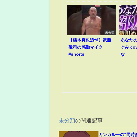
未分類
【橋本真也追悼】武藤
あなたの
敬司の感動マイク
ぐみ co
#shorts
な
未分類
の関連記事
カンガルーの“同時