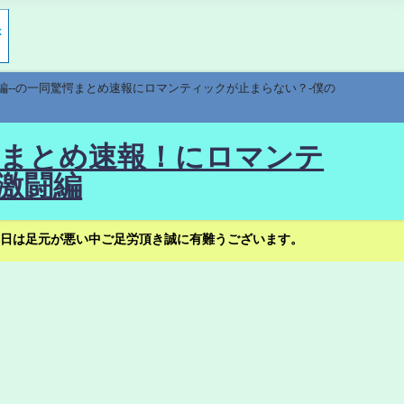
編--の一同驚愕まとめ速報にロマンティックが止まらない？-僕の
驚愕まとめ速報！にロマンテ
激闘編
日は足元が悪い中ご足労頂き誠に有難うございます。