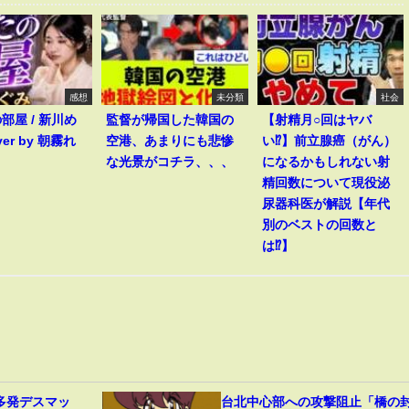
感想
未分類
社会
部屋 / 新川め
監督が帰国した韓国の
【射精月○回はヤバ
ver by 朝霧れ
空港、あまりにも悲惨
い⁉︎】前立腺癌（がん）
な光景がコチラ、、、
になるかもしれない射
精回数について現役泌
尿器科医が解説【年代
別のベストの回数と
は⁉︎】
多発デスマッ
台北中心部への攻撃阻止「橋の