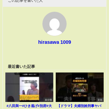
この記事を書いた人
hirasawa 1009
最近書いた記事
未分類
文化
#八田與一#ひき逃げ#別府#大
【ドラマ】夫婦別姓刑事ヤバ