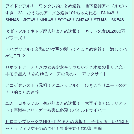
アイドッフル！ ワタクシ的まとめ速報 地下格闘アイドルだい
すき！23 ひうらのアニメ放送局101ちゃんねる BNK48 ！
SNH48！JKT48！MNL48！SGO48！GNZ48！STU48！SKE48
タダッフル！ネトゲ廃人的まとめ速報！！ネット乞食DE2000万
パワーズ！
・ハゲッフル！哀愁のハゲ男の髪ってるまとめ速報！！激しくハ
ゲっTEL？
ロボットアニメ！メカと美少女キャラだいすき永遠の非リア充・
非モテ星人 ！あらゆるマニアの為のマニアックサイト
アニゲタレスト（元祖！アニメッフル） ひきこもりニートのオ
ナベ的まとめ速報
ユカ・ヨネッフル！初老的まとめ速報！！大帝イタチにラリアッ
ト！害獣神アリ・ガー被害に必殺！パイルドライバー
ヒロコンプレックスNIGHT 的まとめ速報！！子供が欲しいど陰キ
ャアラフィフ女子のめざせ！専業主婦！婚活計画編