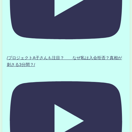
/プロジェクトA子さんも注目？ なぜ私は入会拒否？真相が
刺さる3分間？/