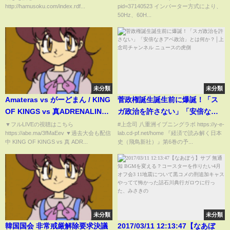
http://hamusoku.com/index.rdf...
pid=37140523 インバーター方式により、
50Hz、60H...
未分類
未分類
Amateras vs がーどまん / KING
菅政権誕生誕生前に爆誕！「ス
OF KINGS vs 真ADRENALINE
ガ政治を許さない」「安倍なき
#4
アベ政治」とは何か？│上念司チ
▼フルLIVEの視聴はこちら
#上念司 八重洲イブニングラボ https://y-e-
https://abe.ma/3fMaEev ▼過去大会も配信
lab.cd-pf.net/home 『経済で読み解く日本
ャンネル ニュースの虎側
中 KING OF KINGS vs 真 ADR...
史（飛鳥新社）』第6巻の予...
未分類
未分類
韓国国会 非常戒厳解除要求決議
2017/03/11 12:13:47【なあぼ