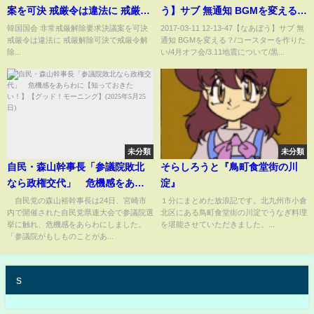
案を可決 戒厳令は違法に 戒厳解
う】サブ 無通知 BGMを変える？
除可決で戒厳令解除
コースターを作りたい4月オフ会
韓国国会 非常戒厳解除要求決議案を可決
2017-03-11 12-13-47【なあぼう】サブ 無
戒厳令は違法に 戒厳解除可決で戒厳令解
通知 BGMを変える？/コースターを作りた
3 11地震について黒コメの刑追
除...
い/4月オフ会/3.11地震について/黒...
加キャスやってて怖かった話石
川典行ガロウに行った、みさき
の
未分類
未分類
自民・森山幹事長「参議院敗北
そらしろうと『鳥町食堂街の川
なら政権交代」 危機感をあら
淀』
わに【知っておきたい！】【グ
自民党の森山裕幹事長は24日、宮崎市
１分にまとめた放浪記です。北九州市小倉
内で開催された自民党県連大会で参議院選
北区にある鳥町食堂街の川淀でうなぎ料理
ッド！モーニング】(2025年5月
挙に触れ、危機感をあらわにしました。
を堪能させていただきました。...
25日)
「参議院がもしものことがあ...
s