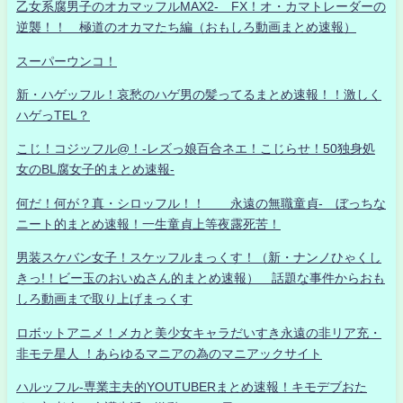
乙女系腐男子のオカマッフルMAX2- FX！オ・カマトレーダーの
逆襲！！ 極道のオカマたち編（おもしろ動画まとめ速報）
スーパーウンコ！
新・ハゲッフル！哀愁のハゲ男の髪ってるまとめ速報！！激しく
ハゲっTEL？
こじ！コジッフル@！-レズっ娘百合ネエ！こじらせ！50独身処
女のBL腐女子的まとめ速報-
何だ！何が？真・シロッフル！！ 永遠の無職童貞- ぼっちな
ニート的まとめ速報！一生童貞上等夜露死苦！
男装スケバン女子！スケッフルまっくす！（新・ナンノひゃくし
きっ!！ビー玉のおいぬさん的まとめ速報） 話題な事件からおも
しろ動画まで取り上げまっくす
ロボットアニメ！メカと美少女キャラだいすき永遠の非リア充・
非モテ星人 ！あらゆるマニアの為のマニアックサイト
ハルッフル-専業主夫的YOUTUBERまとめ速報！キモデブおた