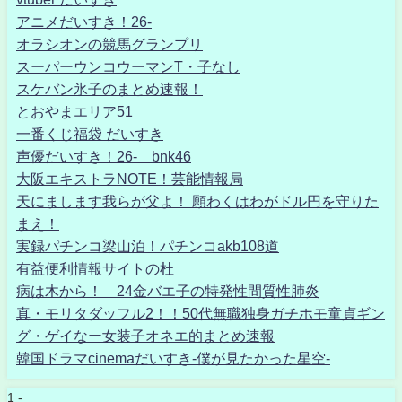
アニメだいすき！26-
オラシオンの競馬グランプリ
スーパーウンコウーマンT・子なし
スケバン氷子のまとめ速報！
とおやまエリア51
一番くじ福袋 だいすき
声優だいすき！26- bnk46
大阪エキストラNOTE！芸能情報局
天にまします我らが父よ！ 願わくはわがドル円を守りた
まえ！
実録パチンコ梁山泊！パチンコakb108道
有益便利情報サイトの杜
病は木から！ 24金バエ子の特発性間質性肺炎
真・モリタダッフル2！！50代無職独身ガチホモ童貞ギン
グ・ゲイなー女装子オネエ的まとめ速報
韓国ドラマcinemaだいすき-僕が見たかった星空-
1 -