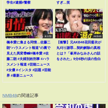
学生#逮捕#警察
すぎ…笑
未分類
AKB48
橋本愛に集まる同情…佐藤二
【衝撃】元AKB48花田藍衣が
朗“ハラスメント報道”の裏で
丸刈り謝罪…契約解除の真相
見えた異変😨📸#橋本愛 #佐
とは？「峯岸みなみさんの話
藤二朗 #夫婦別姓刑事 #ハラ
をされた」9分8秒の涙の告白
スメント報道 #芸能ニュース
#女優 #インスタ #話題 #芸能
界 #最新ニュース
NMB48
の関連記事