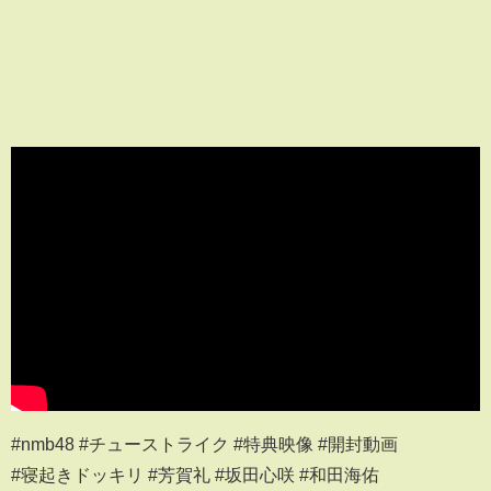
#nmb48 #チューストライク #特典映像 #開封動画
#寝起きドッキリ #芳賀礼 #坂田心咲 #和田海佑