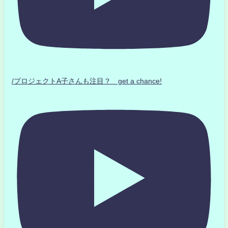
/プロジェクトA子さんも注目？ get a chance!