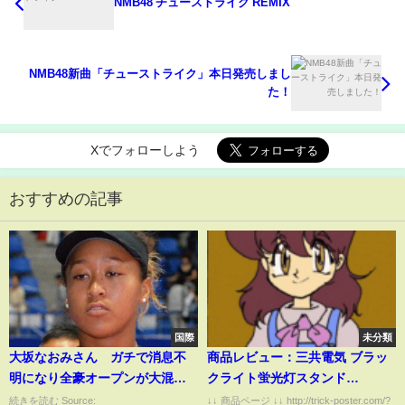
NMB48 チューストライク REMIX
NMB48新曲「チューストライク」本日発売しまし
た！
Xでフォローしよう
おすすめの記事
国際
未分類
大坂なおみさん ガチで消息不
商品レビュー：三共電気 ブラッ
明になり全豪オープンが大混乱
クライト蛍光灯スタンド
中
（27W） ES-27BLB
続きを読む Source:
↓↓ 商品ページ ↓↓ http://trick-poster.com/?