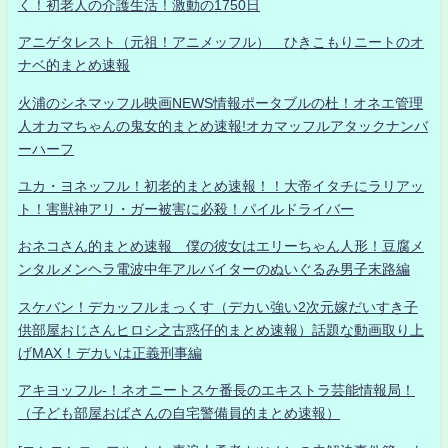
く！初老人の介護生活！激動の1750日
アニゲタレスト（元祖！アニメッフル） ひきこもりニートのオ
ナベ的まとめ速報
火浦のシネマッフル映画NEWS情報ポータブルの杜！オネエ管理
人オカマちゃんの鬼女的まとめ速報!オカマッフルアタックナンバ
ーハーフ
ユカ・ヨネッフル！初老的まとめ速報！！大帝イタチにラリアッ
ト！害獣神アリ・ガー被害に必殺！パイルドライバー
おネコさん的まとめ速報 僕の彼女はエリーちゃん人形！豆腐メ
ンタルメンヘラ電波中年アルバイターのぬいぐるみ男子末路編
スケバン！デカッフルまっくす（デカい強い2次元嫁だいすき子
供部屋おじさんヒロシ之古惑仔的まとめ速報）話題な動画取り上
げMAX！デカいは正義刑事編
アキヨッフル-！ネオニートスケ番長のエキストラ芸能情報局！
（子ども部屋おばさんの自宅警備員的まとめ速報）