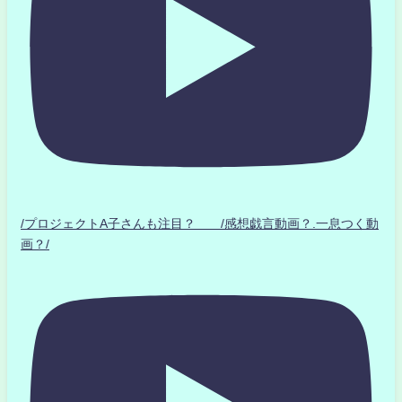
/プロジェクトA子さんも注目？ /感想戯言動画？.一息つく動
画？/