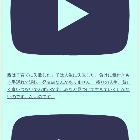
親は子育てに失敗した」子は人生に失敗した。負けに気付きも
う手遅れで逆転一発manなんかありません、 残りの人生、貧し
く食いつないでわずかな楽しみなど見つけて生きていくしかな
いのです。ないのです。