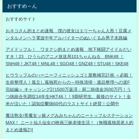
おすすめ～ん
おすすめサイト
おネコさん的まとめ速報 僕の彼女はエリーちゃん人形！豆腐メ
ンタルメンヘラ電波中年アルバイターのぬいぐるみ男子末路編
アイドッフル！ ワタクシ的まとめ速報 地下格闘アイドルだい
すき！23 ひうらのアニメ放送局101ちゃんねる BNK48 ！
SNH48！JKT48！MNL48！SGO48！GNZ48！STU48！SKE48
ヒウラッフルのハーニーフィニッシュゴミ屋敷補完計画 ＜必殺！
生前整理人！孤立し孤独死からの～特殊清掃・遺品整理への道F
完結編＞ キャッシング計1500万返済：厨二病借金3500万円！う
つ病統合失調症14年生HKT46！！9期研究生、最後のサイト！全
米が泣いた！認知症鬱病60代のラストサイト絶賛！公開中
魔法熟女/美魔女ッ娘メグみみちゃんのニートッフルステーション
MAX！ ニート仙人仙女の映画三昧老後生活！（無職孤独居老人的
まとめ速報Z)]