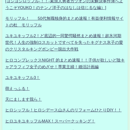
[ヨシヨシロッフル-！！-素浪人勇者カツオンの未解決事件簿へよ
うこそYOUKO！のナンノ洋子のはなしは信じるな編）]
モリッフル！ 50代無職独身的まとめ速報！有益便利情報サイ
トの杜 モリッフル
ユキユキッフル2！ど底辺的一同驚愕騒然まとめ速報！超氷河期
世代！人生の強制ロスカットですべてを失ったキグナス氷子の愛
のクリスタルキングボンビー脱出大作戦
ヒロコンプレックスNIGHT 的まとめ速報！！子供が欲しいど陰キ
ャアラフィフ女子のめざせ！専業主婦！婚活計画編
ユキユキッフル3！
萌えっふる！
天にまします我ら！
ヒロシッフル！ヒロシデース山さんのリフォームひとりDIY！！
ヒロユキユキッフルMAX！スーパークッキング！