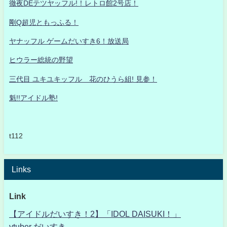
徹夜DEテツヤッフル!！レトロ館2号店！
剛Q超児ともっふる！
ヤナッフル ゲームだいすき6！放送局
ヒウラー総統の野望
三代目 ユキユキッフル 花のひうら組! 見参！
魁!!アイドル塾!
t112
Links
Link
【アイドルだいすき！2】「IDOL DAISUKI！」
vtuber だいすき