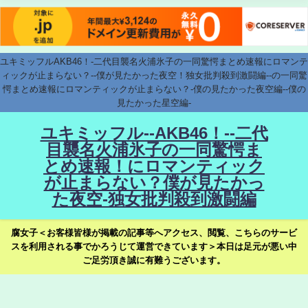
ユキミッフルAKB46！-二代目襲名火浦氷子の一同驚愕まとめ速報にロマンテ
ィックが止まらない？--僕が見たかった夜空！独女批判殺到激闘編--の一同驚
愕まとめ速報にロマンティックが止まらない？-僕の見たかった夜空編--僕の
見たかった星空編-
ユキミッフル--AKB46！--二代
目襲名火浦氷子の一同驚愕ま
とめ速報！にロマンティック
が止まらない？僕が見たかっ
た夜空-独女批判殺到激闘編
腐女子＜お客様皆様が掲載の記事等へアクセス、閲覧、こちらのサービ
スを利用される事でかろうじて運営できています＞本日は足元が悪い中
ご足労頂き誠に有難うございます。