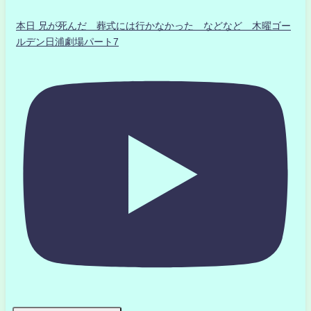
本日 兄が死んだ 葬式には行かなかった などなど 木曜ゴー
ルデン日浦劇場パート7