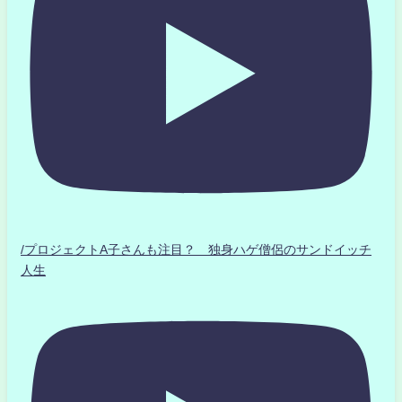
/プロジェクトA子さんも注目？ 独身ハゲ僧侶のサンドイッチ
人生