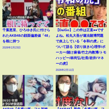
千葉恵里、ひろゆき氏に付けら
【DaiGo】この件は正直●●です
れたAKB48の顔面偏差値「48」
よね。松丸大吾が違法賭博問題
を根に持つ
で炎上している「令和の虎」に
ついて語る【切り抜き/心理学/ポ
2026年2月23日
ーカー/賭け麻雀/竹之内教博/トモ
ハッピー/林尚弘/社長/岩井/マネ
ーの虎】
2026年2月11日