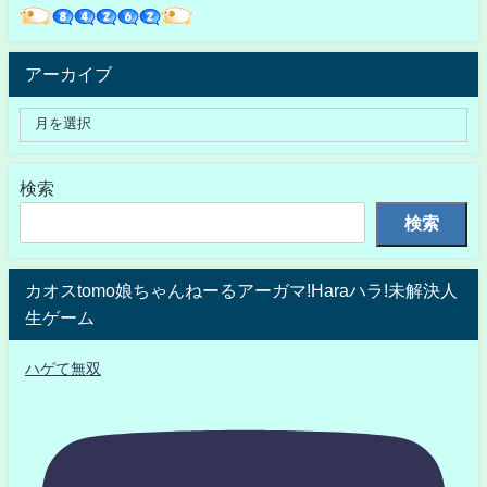
アーカイブ
検索
検索
カオスtomo娘ちゃんねーるアーガマ!Haraハラ!未解決人
生ゲーム
ハゲて無双