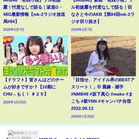
AKB48『名残り桜』フル初披
【AKB48】新曲「名残り桜」フ
露！忖度なしで語る｜坂道G・
ル初披露を忖度なしで語る｜切
48G最新情報【mk-2ラジオ放送
なさと今のAKB【第84回mk-2ラ
局#84】
ジオ切り抜き】
2026年2月7日
2026年2月7日
【ドラフト】皆さんはどのチー
「目指せ、アイドル界のBESTア
ムが好きですか？【10期に
スリート！」⚾️ 晨練 - 捕手
CHU→もく！ ＃２５】
#NMB48 #坂下真心 #mako #ま
こち #新YNN #キャンパチ合宿
2026年1月25日
2022.08.13
2026年1月25日