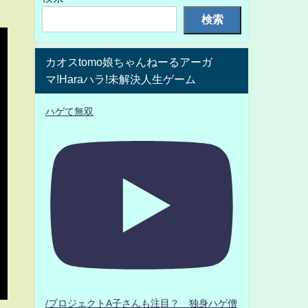
検索
カオスtomo娘ちゃんねーるアーガ
マ!Haraハラ!未解決人生ゲーム
ハゲて無双
/プロジェクトA子さんも注目？ 独身ハゲ僧