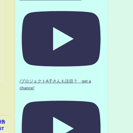
/プロジェクトA子さんも注目？ get a
chance!
報告
ST