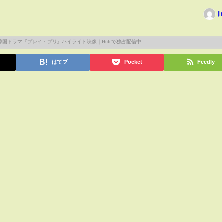
j
はてブ
Pocket
Feedly