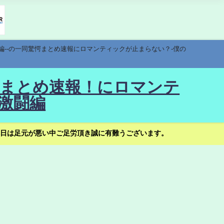
編--の一同驚愕まとめ速報にロマンティックが止まらない？-僕の
驚愕まとめ速報！にロマンテ
激闘編
日は足元が悪い中ご足労頂き誠に有難うございます。