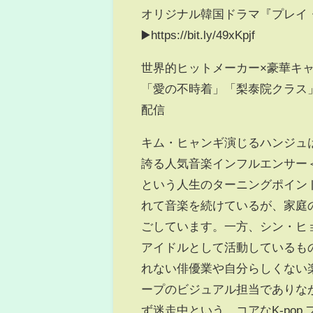
オリジナル韓国ドラマ『プレイ・
▶️https://bit.ly/49xKpjf
世界的ヒットメーカー×豪華キ
「愛の不時着」「梨泰院クラス」
配信
キム・ヒャンギ演じるハンジュは
誇る人気音楽インフルエンサー
という人生のターニングポイン
れて音楽を続けているが、家庭
ごしています。一方、シン・ヒ
アイドルとして活動しているも
れない俳優業や自分らしくない
ープのビジュアル担当でありな
ず迷走中という、コアなK-po