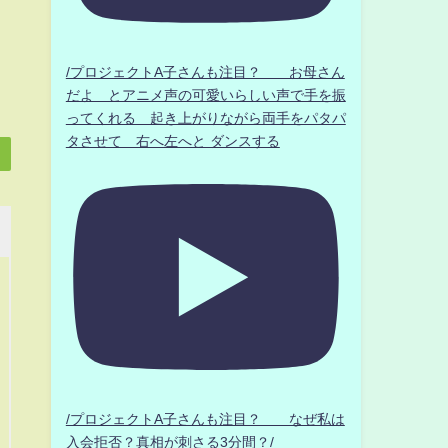
/プロジェクトA子さんも注目？ お母さん
だよ とアニメ声の可愛いらしい声で手を振
ってくれる 起き上がりながら両手をパタパ
タさせて 右へ左へと ダンスする
/プロジェクトA子さんも注目？ なぜ私は
入会拒否？真相が刺さる3分間？/