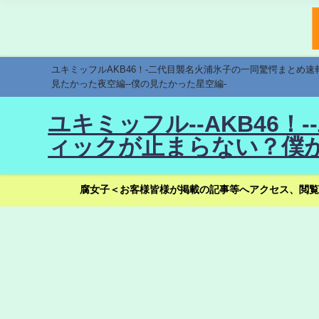
ユキミッフルAKB46！-二代目襲名火浦氷子の一同驚愕まとめ
見たかった夜空編--僕の見たかった星空編-
ユキミッフル--AKB46
ィックが止まらない？僕が
腐女子＜お客様皆様が掲載の記事等へアクセス、閲覧