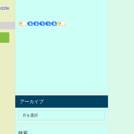
in115n
アーカイブ
検索