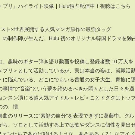
プリ』ハイライト映像｜Hulu独占配信中！視聴はこちら
ャスト×世界展開する人気マンガ原作の最強タッグ
の制作陣が生んだ、Hulu 初のオリジナル韓国ドラマを独
、趣味のギター弾き語り動画を投稿し登録者数 10 万人を
＜プリ＞として活動しているが、実は本当の姿は、就職活
トに悩んでいる、どこにでもいる普通の女子大生。家族に
の事情で“音楽”という夢を諦めるべきか悶々とした日々を過
ョンスン演じる超人気アイドル＜レビ＞ことドグクはトッ
のの、慣
楽曲のリリースに“素顔の自分”を表現できずに葛藤中。グル
がら、ソロとして活動する上では歌やダンスに個性を見出
p ファンたちであれば頷けるような、あるある（？）なアイ