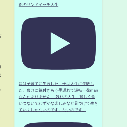
侶のサンドイッチ人生
占
動
隠
親は子育てに失敗した」子は人生に失敗し
た。負けに気付きもう手遅れで逆転一発man
プ
なんかありません、 残りの人生、貧しく食
いつないでわずかな楽しみなど見つけて生き
ていくしかないのです。ないのです。
せ
ド