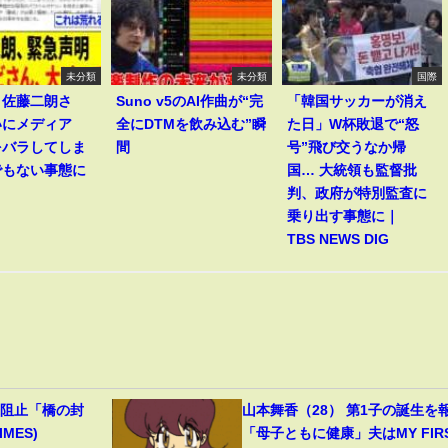
未分類
未分類
国際
】佐藤二朗さ
Suno v5のAI作曲が“完
「韓国サッカーが消え
いにメディア
全にDTMを飲み込む”瞬
た日」W杯敗退で“怒
をバラしてしま
間
号”飛び交うなか帰
でもない事態に
国… 大統領も監督批
判、政府が特別監査に
乗り出す事態に｜
TBS NEWS DIG
撃阻止「橋の封
山本舞香（28） 第1子の誕生を
MES)
「母子ともに健康」夫はMY FIR