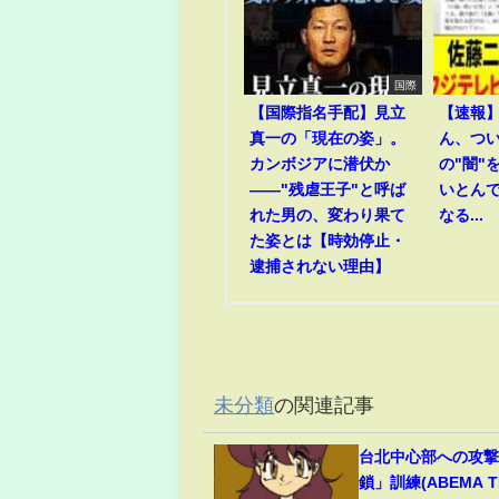
国際
【国際指名手配】見立
【速報
真一の「現在の姿」。
ん、つ
カンボジアに潜伏か
の"闇"
――"残虐王子"と呼ば
いとん
れた男の、変わり果て
なる...
た姿とは【時効停止・
逮捕されない理由】
未分類
の関連記事
台北中心部への攻
鎖」訓練(ABEMA TI