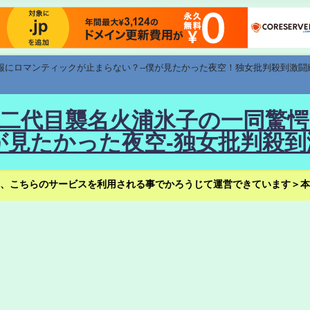
速報にロマンティックが止まらない？--僕が見たかった夜空！独女批判殺到激闘
！--二代目襲名火浦氷子の一同
見たかった夜空-独女批判殺到
、こちらのサービスを利用される事でかろうじて運営できています＞本