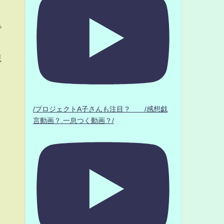
で
と
視
/プロジェクトA子さんも注目？ /感想戯
言動画？.一息つく動画？/