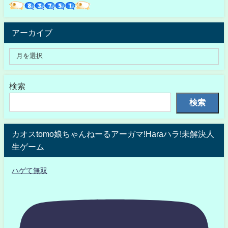
アーカイブ
検索
検索
カオスtomo娘ちゃんねーるアーガマ!Haraハラ!未解決人
生ゲーム
ハゲて無双