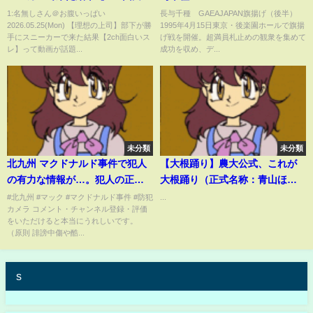
スレ】
1:名無しさん＠お腹いっぱい
長与千種 GAEAJAPAN旗揚げ（後半）
2026.05.25(Mon) 【理想の上司】部下が勝
1995年4月15日東京・後楽園ホールで旗揚
手にスニーカーで来た結果【2ch面白いス
げ戦を開催。超満員札止めの観衆を集めて
レ】って動画が話題...
成功を収め、デ...
未分類
未分類
北九州 マクドナルド事件で犯人
【大根踊り】農大公式、これが
の有力な情報が…。犯人の正体
大根踊り（正式名称：青山ほと
がヤバすぎる。
り）
#北九州 #マック #マクドナルド事件 #防犯
...
カメラ コメント・チャンネル登録・評価
をいただけると本当にうれしいです。
（原則 誹謗中傷や酷...
s