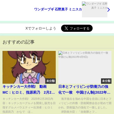
ワンダーブギ 石野真子 ミニスカ
Xでフォローしよう
おすすめの記事
未分類
未分類
キッチンカー大作戦! 動画
日本とフィリピンが防衛力の強
MC：ヒロミ、指原莉乃 2月28
化で一致 中国けん制(2022年4
日
月9日)
キッチンカー大作戦! 2025年2月28日内
海洋進出を強める中国を念頭に日本とフ
容：キッチンカーグルメを開発し販売を目
ィリピンの外務・防衛閣僚会合が初めて開
指すグルメバラエティー出演者：ヒロミ
かれ、防衛協力の強化で一致しました。
指原莉乃 かなで ほ...
岸防衛大臣：「自衛隊とフ...