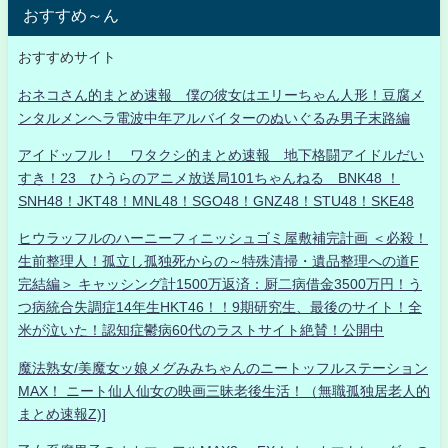
おすすめ～ん
おすすめサイト
おネコさん的まとめ速報 僕の彼女はエリーちゃん人形！豆腐メ
ンタルメンヘラ電波中年アルバイターのぬいぐるみ男子末路編
アイドッフル！ ワタクシ的まとめ速報 地下格闘アイドルだい
すき！23 ひうらのアニメ放送局101ちゃんねる BNK48 ！
SNH48！JKT48！MNL48！SGO48！GNZ48！STU48！SKE48
ヒウラッフルのハーニーフィニッシュゴミ屋敷補完計画 ＜必殺！
生前整理人！孤立し孤独死からの～特殊清掃・遺品整理への道F
完結編＞ キャッシング計1500万返済：厨二病借金3500万円！う
つ病統合失調症14年生HKT46！！9期研究生、最後のサイト！全
米が泣いた！認知症鬱病60代のラストサイト絶賛！公開中
魔法熟女/美魔女ッ娘メグみみちゃんのニートッフルステーション
MAX！ ニート仙人仙女の映画三昧老後生活！（無職孤独居老人的
まとめ速報Z)]