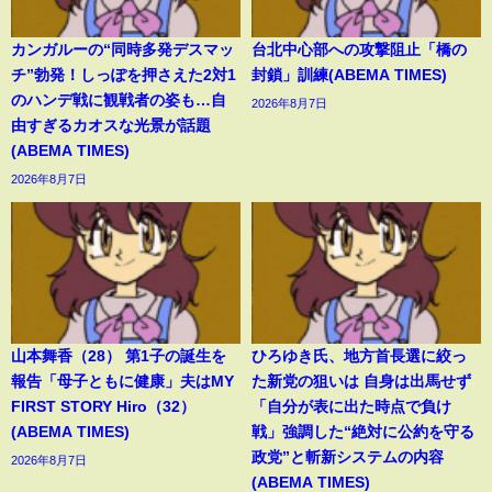
カンガルーの“同時多発デスマッ
台北中心部への攻撃阻止「橋の
チ”勃発！しっぽを押さえた2対1
封鎖」訓練(ABEMA TIMES)
のハンデ戦に観戦者の姿も…自
2026年8月7日
由すぎるカオスな光景が話題
(ABEMA TIMES)
2026年8月7日
山本舞香（28） 第1子の誕生を
ひろゆき氏、地方首長選に絞っ
報告「母子ともに健康」夫はMY
た新党の狙いは 自身は出馬せず
FIRST STORY Hiro（32）
「自分が表に出た時点で負け
(ABEMA TIMES)
戦」強調した“絶対に公約を守る
政党”と斬新システムの内容
2026年8月7日
(ABEMA TIMES)