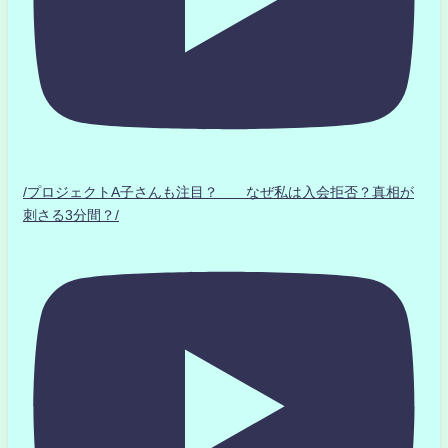
/プロジェクトA子さんも注目？ なぜ私は入会拒否？真相が
刺さる3分間？/