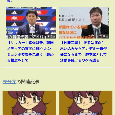
実。
未分類
映画
【サッカー】森保監督、韓国
【佐藤二朗】“役者は運命”
メディアの質問に対応 ホン・
思い込みからアカデミー賞俳
ミョンボ監督を気遣う「褒め
優になるまで 脚本家として
る報道をして」
活動を続けるワケも語る
未分類
の関連記事