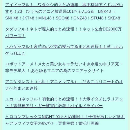
アイドッフル！ ワタクシ的まとめ速報 地下格闘アイドルだい
すき！23 ひうらのアニメ放送局101ちゃんねる BNK48 ！
SNH48！JKT48！MNL48！SGO48！GNZ48！STU48！SKE48
タダッフル！ネトゲ廃人的まとめ速報！！ネット乞食DE2000万
パワーズ！
・ハゲッフル！哀愁のハゲ男の髪ってるまとめ速報！！激しくハ
ゲっTEL？
ロボットアニメ！メカと美少女キャラだいすき永遠の非リア充・
非モテ星人 ！あらゆるマニアの為のマニアックサイト
アニゲタレスト（元祖！アニメッフル） ひきこもりニートのオ
ナベ的まとめ速報
ユカ・ヨネッフル！初老的まとめ速報！！大帝イタチにラリアッ
ト！害獣神アリ・ガー被害に必殺！パイルドライバー
ヒロコンプレックスNIGHT 的まとめ速報！！子供が欲しいど陰キ
ャアラフィフ女子のめざせ！専業主婦！婚活計画編