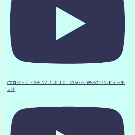
/プロジェクトA子さんも注目？ 独身ハゲ僧侶のサンドイッチ
人生