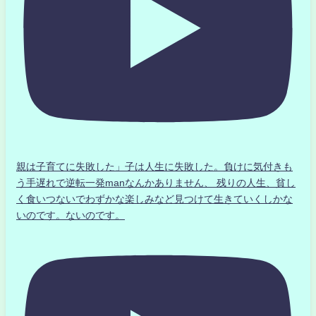
親は子育てに失敗した」子は人生に失敗した。負けに気付きも
う手遅れで逆転一発manなんかありません、 残りの人生、貧し
く食いつないでわずかな楽しみなど見つけて生きていくしかな
いのです。ないのです。