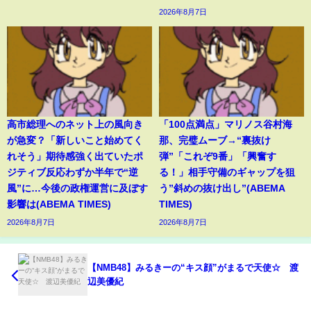
2026年8月7日
高市総理へのネット上の風向き
「100点満点」マリノス谷村海
が急変？「新しいこと始めてく
那、完璧ムーブ→“裏抜け
れそう」期待感強く出ていたポ
弾”「これぞ9番」「興奮す
ジティブ反応わずか半年で“逆
る！」相手守備のギャップを狙
風”に…今後の政権運営に及ぼす
う”斜めの抜け出し”(ABEMA
影響は(ABEMA TIMES)
TIMES)
2026年8月7日
2026年8月7日
【NMB48】みるきーの“キス顔”がまるで天使☆ 渡
辺美優紀