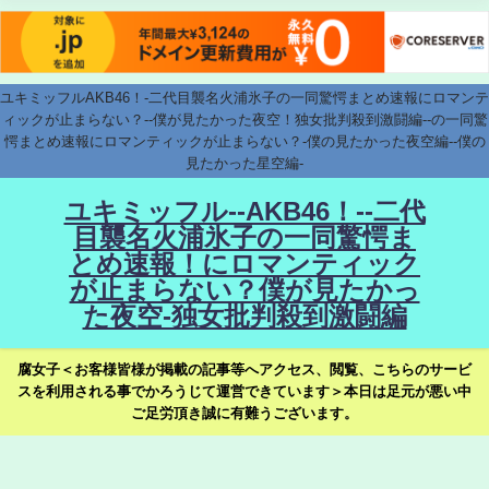
ユキミッフルAKB46！-二代目襲名火浦氷子の一同驚愕まとめ速報にロマンテ
ィックが止まらない？--僕が見たかった夜空！独女批判殺到激闘編--の一同驚
愕まとめ速報にロマンティックが止まらない？-僕の見たかった夜空編--僕の
見たかった星空編-
ユキミッフル--AKB46！--二代
目襲名火浦氷子の一同驚愕ま
とめ速報！にロマンティック
が止まらない？僕が見たかっ
た夜空-独女批判殺到激闘編
腐女子＜お客様皆様が掲載の記事等へアクセス、閲覧、こちらのサービ
スを利用される事でかろうじて運営できています＞本日は足元が悪い中
ご足労頂き誠に有難うございます。