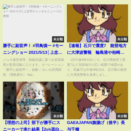
未分類
未分類
勝手に副音声！ #羽鳥慎一 #モー
【速報】石川で震度7 能登地方
ニングショー 2021/5/13│上念司
に大津波警報 輪島港や柏崎市
チャンネルニュースの虎側
鯨波などで津波観測(2024年1月1
ジョネ連安保理、制裁決議に基づき多国籍
1日午後4時10分ごろ、石川県能登で震
軍が監視活動に入ります。オペレーション
度7など北陸地方の広い範囲で地震があ
日)
「勝手に副音声！」始動！ れいわ民間防
り、気象庁は午後4時22分、石川県の能登
衛 （飛鳥新社） http...
に大津波警報を発表しまし...
未分類
未分類
【理想の上司】部下が勝手にス
GAEAJAPAN旗揚げ（後半）長
ニーカーで来た結果【2ch面白い
与千種