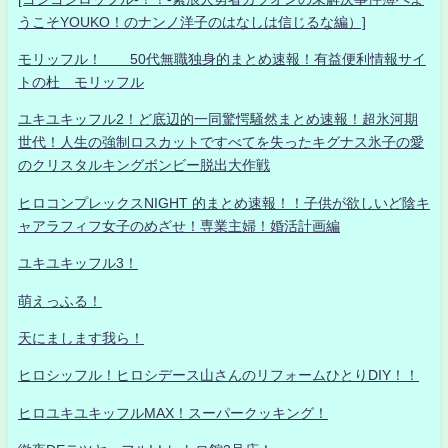
うこそYOUKO！のナンノ洋子のはなしは信じるな編）]
モリッフル！ 50代無職独身的まとめ速報！有益便利情報サイ
トの杜 モリッフル
ユキユキッフル2！ど底辺的一同驚愕騒然まとめ速報！超氷河期
世代！人生の強制ロスカットですべてを失ったキグナス氷子の愛
のクリスタルキングボンビー脱出大作戦
ヒロコンプレックスNIGHT 的まとめ速報！！子供が欲しいど陰キ
ャアラフィフ女子のめざせ！専業主婦！婚活計画編
ユキユキッフル3！
萌えっふる！
天にまします我ら！
ヒロシッフル！ヒロシデース山さんのリフォームひとりDIY！！
ヒロユキユキッフルMAX！スーパークッキング！