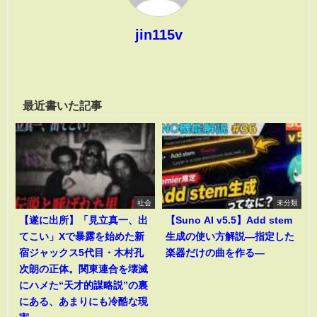
jin115v
最近書いた記事
社会
未分類
【遂に出所】「見立真一、出
【Suno AI v5.5】Add stem
てこい」Xで暴露を始めた新
生成の使い方解説―指定した
宿ジャックス5代目・木村孔
楽器だけの曲を作る―
次朗の正体。関東連合を壊滅
にハメた“天才的謀略説”の裏
にある、あまりにも冷酷な現