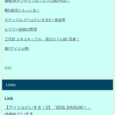
徹夜DEテツヤッフル!！レトロ館2号店！
剛Q超児ともっふる！
ヤナッフル ゲームだいすき6！放送局
ヒウラー総統の野望
三代目 ユキユキッフル 花のひうら組! 見参！
魁!!アイドル塾!
t112
Links
Link
【アイドルだいすき！2】「IDOL DAISUKI！」
vtuber だいすき