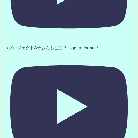
/プロジェクトA子さんも注目？ get a chance!