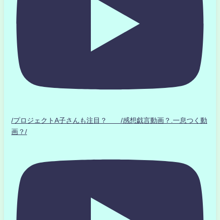
/プロジェクトA子さんも注目？ /感想戯言動画？.一息つく動
画？/