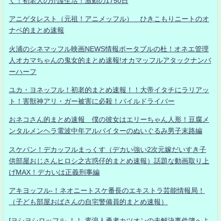
く！初老人の介護生活！激動の1750日
アニゲタレスト（元祖！アニメッフル） ひきこもりニートのオ
ナベ的まとめ速報
火浦のシネマッフル映画NEWS情報ポータブルの杜！オネエ管理
人オカマちゃんの鬼女的まとめ速報!オカマッフルアタックナンバ
ーハーフ
ユカ・ヨネッフル！初老的まとめ速報！！大帝イタチにラリアッ
ト！害獣神アリ・ガー被害に必殺！パイルドライバー
おネコさん的まとめ速報 僕の彼女はエリーちゃん人形！豆腐メ
ンタルメンヘラ電波中年アルバイターのぬいぐるみ男子末路編
スケバン！デカッフルまっくす（デカい強い2次元嫁だいすき子
供部屋おじさんヒロシ之古惑仔的まとめ速報）話題な動画取り上
げMAX！デカいは正義刑事編
アキヨッフル-！ネオニートスケ番長のエキストラ芸能情報局！
（子ども部屋おばさんの自宅警備員的まとめ速報）
[ヨシヨシロッフル-！！-素浪人勇者カツオンの未解決事件簿へよ