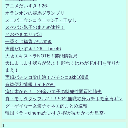
アニメだいすき！26-
オラシオンの競馬グランプリ
スーパーウンコウーマンT・子なし
スケバン氷子のまとめ速報！
とおやまエリア51
一番くじ福袋 だいすき
声優だいすき！26- bnk46
大阪エキストラNOTE！芸能情報局
天にまします我らが父よ！ 願わくはわがドル円を守りた
まえ！
実録パチンコ梁山泊！パチンコakb108道
有益便利情報サイトの杜
病は木から！ 24金バエ子の特発性間質性肺炎
真・モリタダッフル2！！50代無職独身ガチホモ童貞ギン
グ・ゲイなー女装子オネエ的まとめ速報
韓国ドラマcinemaだいすき-僕が見たかった星空-
1 -