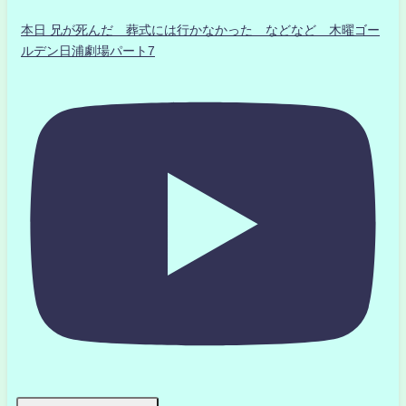
本日 兄が死んだ 葬式には行かなかった などなど 木曜ゴー
ルデン日浦劇場パート7