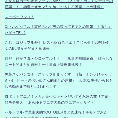
乙女系腐男子のオカマッフルMAX2- FX！オ・カマトレーダーの
逆襲！！ 極道のオカマたち編（おもしろ動画まとめ速報）
スーパーウンコ！
新・ハゲッフル！哀愁のハゲ男の髪ってるまとめ速報！！激しく
ハゲっTEL？
こじ！コジッフル@！-レズっ娘百合ネエ！こじらせ！50独身処
女のBL腐女子的まとめ速報-
何だ！何が？真・シロッフル！！ 永遠の無職童貞- ぼっちな
ニート的まとめ速報！一生童貞上等夜露死苦！
男装スケバン女子！スケッフルまっくす！（新・ナンノひゃくし
きっ!！ビー玉のおいぬさん的まとめ速報） 話題な事件からおも
しろ動画まで取り上げまっくす
ロボットアニメ！メカと美少女キャラだいすき永遠の非リア充・
非モテ星人 ！あらゆるマニアの為のマニアックサイト
ハルッフル-専業主夫的YOUTUBERまとめ速報！キモデブおた