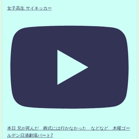
女子高生 サイキッカー
本日 兄が死んだ 葬式には行かなかった などなど 木曜ゴー
ルデン日浦劇場パート7