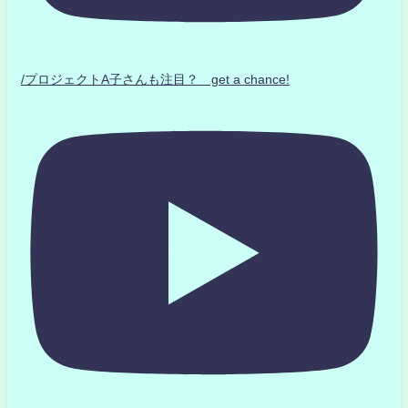
/プロジェクトA子さんも注目？ get a chance!