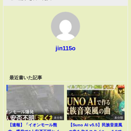
jin115o
最近書いた記事
未分類
未分類
【速報】「イオンモール熊
【Suno AI v5.5】民族音楽風