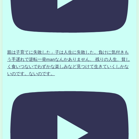
親は子育てに失敗した」子は人生に失敗した。負けに気付きも
う手遅れで逆転一発manなんかありません、 残りの人生、貧し
く食いつないでわずかな楽しみなど見つけて生きていくしかな
いのです。ないのです。