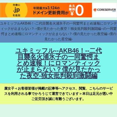
ユキミッフルAKB46！-二代目襲名火浦氷子の一同驚愕まとめ速報にロマンテ
ィックが止まらない？--僕が見たかった夜空！独女批判殺到激闘編--の一同驚
愕まとめ速報にロマンティックが止まらない？-僕の見たかった夜空編--僕の
見たかった星空編-
ユキミッフル--AKB46！--二代
目襲名火浦氷子の一同驚愕ま
とめ速報！にロマンティック
が止まらない？僕が見たかっ
た夜空-独女批判殺到激闘編
腐女子＜お客様皆様が掲載の記事等へアクセス、閲覧、こちらのサービ
スを利用される事でかろうじて運営できています＞本日は足元が悪い中
ご足労頂き誠に有難うございます。