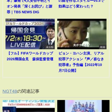
本」爆発で4人安否不明とイ
の曲を作るスタイルーv5.5で
オン発表「深くお詫び」と謝
効果はどう変わった？
罪｜TBS NEWS DIG
未分類
映画
【フル】FIFAワールドカップ
ピョン・ヨハン主演、リアル
2026帰国会見 森保監督登壇
犯罪アクション『声／姿なき
犯罪者』予告編【2022年10
月7日公開】
NGT48
の関連記事