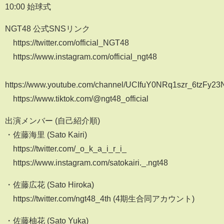
10:00 始球式
NGT48 公式SNSリンク
https://twitter.com/official_NGT48
https://www.instagram.com/official_ngt48
https://www.youtube.com/channel/UCIfuY0NRq1szr_6tzFy2
https://www.tiktok.com/@ngt48_official
出演メンバー (自己紹介順)
・佐藤海里 (Sato Kairi)
https://twitter.com/_o_k_a_i_r_i_
https://www.instagram.com/satokairi._.ngt48
・佐藤広花 (Sato Hiroka)
https://twitter.com/ngt48_4th (4期生合同アカウント)
・佐藤柚花 (Sato Yuka)