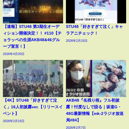
【速報】STU48 第3期生オーデ
STU48「好きすぎて泣く」キャ
ィション開催決定！！ #110【チ
ラアニチェック！
ョラッペの生涯AKB48&46グル
2026年2月15日
ープ宣言！】
2026年4月20日
【4K】STU48「好きすぎて泣
AKB48『名残り桜』フル初披
く」16人初披露ver.【リリースイ
露！忖度なしで語る｜坂道G・
ベント】
48G最新情報【mk-2ラジオ放送
局#84】
2026年2月15日
2026年2月7日