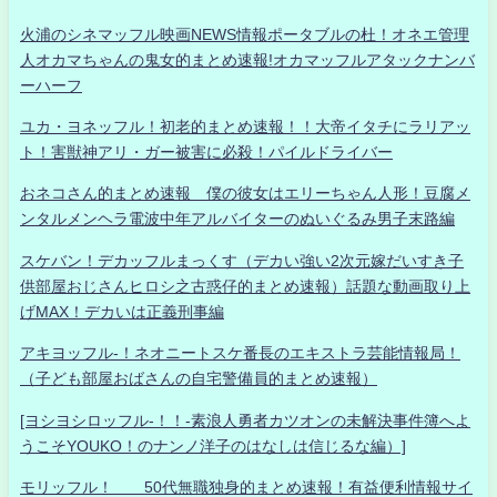
火浦のシネマッフル映画NEWS情報ポータブルの杜！オネエ管理
人オカマちゃんの鬼女的まとめ速報!オカマッフルアタックナンバ
ーハーフ
ユカ・ヨネッフル！初老的まとめ速報！！大帝イタチにラリアッ
ト！害獣神アリ・ガー被害に必殺！パイルドライバー
おネコさん的まとめ速報 僕の彼女はエリーちゃん人形！豆腐メ
ンタルメンヘラ電波中年アルバイターのぬいぐるみ男子末路編
スケバン！デカッフルまっくす（デカい強い2次元嫁だいすき子
供部屋おじさんヒロシ之古惑仔的まとめ速報）話題な動画取り上
げMAX！デカいは正義刑事編
アキヨッフル-！ネオニートスケ番長のエキストラ芸能情報局！
（子ども部屋おばさんの自宅警備員的まとめ速報）
[ヨシヨシロッフル-！！-素浪人勇者カツオンの未解決事件簿へよ
うこそYOUKO！のナンノ洋子のはなしは信じるな編）]
モリッフル！ 50代無職独身的まとめ速報！有益便利情報サイ