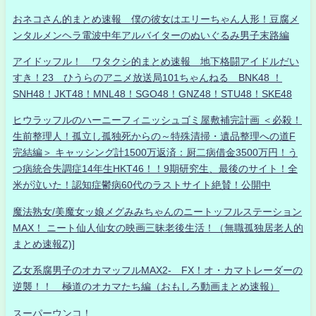
おネコさん的まとめ速報 僕の彼女はエリーちゃん人形！豆腐メ
ンタルメンヘラ電波中年アルバイターのぬいぐるみ男子末路編
アイドッフル！ ワタクシ的まとめ速報 地下格闘アイドルだい
すき！23 ひうらのアニメ放送局101ちゃんねる BNK48 ！
SNH48！JKT48！MNL48！SGO48！GNZ48！STU48！SKE48
ヒウラッフルのハーニーフィニッシュゴミ屋敷補完計画 ＜必殺！
生前整理人！孤立し孤独死からの～特殊清掃・遺品整理への道F
完結編＞ キャッシング計1500万返済：厨二病借金3500万円！う
つ病統合失調症14年生HKT46！！9期研究生、最後のサイト！全
米が泣いた！認知症鬱病60代のラストサイト絶賛！公開中
魔法熟女/美魔女ッ娘メグみみちゃんのニートッフルステーション
MAX！ ニート仙人仙女の映画三昧老後生活！（無職孤独居老人的
まとめ速報Z)]
乙女系腐男子のオカマッフルMAX2- FX！オ・カマトレーダーの
逆襲！！ 極道のオカマたち編（おもしろ動画まとめ速報）
スーパーウンコ！