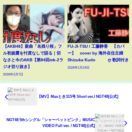
【AKB48】新曲「名残り桜」フ
FU-JI-TSU / 工藤静香 【カバ
ル初披露を忖度なしで語る｜切
ー】 cover by 海外在住主婦
なさと今のAKB【第84回mk-2ラ
Shizuka Kudo ღ 歌詞付き
ジオ切り抜き】
2026年1月24日
2026年2月7日
【MV】Maxとき315号 Short ver./ NGT48[公式]
NGT48 5thシングル「シャーベットピンク」MUSIC
VIDEO Full ver. / NGT48[公式]