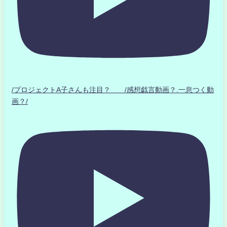
/プロジェクトA子さんも注目？ /感想戯言動画？.一息つく動
画？/