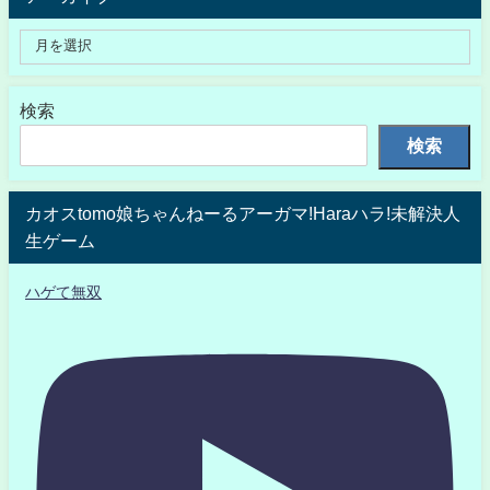
検索
検索
カオスtomo娘ちゃんねーるアーガマ!Haraハラ!未解決人
生ゲーム
ハゲて無双