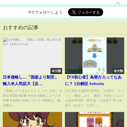
Xでフォローしよう
おすすめの記事
未分類
未分類
日本侵略し…「国産より割安」
【FX初心者】為替介入ってなあ
輸入米人気拡大【反
に？ 1分解説 #shorts
応/2ch/5ch】
ご視聴いただきありがとうございます。 #
FXに関する疑問や質問を、1分間で「ざっ
政治 #芸能 #誤審 #news #速報ニュース #
くり」解説します。 解説： 外為どっとコ
時事 ■ 動画の内容について 本動画は、掲
ム総合研究所 研究員 小俣凪子 💬小俣
示板の...
凪子（おまた・なぎこ）...