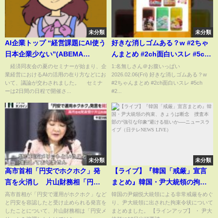
未分類
未分類
AI企業トップ “経営課題にAI使う
好きな消しゴムある？w #2ちゃ
日本企業少ない”(ABEMA
んまとめ​ #2ch面白いスレ​ #5ch
TIMES)
#2ch #大喜利
経済同友会の夏のセミナーが始まり、企
1:名無しさん＠お腹いっぱい
業経営におけるAIの活用の在り方などにお
2026.02.06(Fri) 好きな消しゴムある？w
いて、議論が交わされました。 セミナ
#2ちゃんまとめ​ #2ch面白いスレ​ #5ch
ーは2日間の日程で開催さ...
#2...
未分類
未分類
高市首相「円安でホクホク」発
【ライブ】『韓国「戒厳」宣言
言を火消し 片山財務相「円安
まとめ』韓国・尹大統領の拘
メリットを強調したわけではな
束、きょうは断念 捜査本部
高市首相が「円安で運用がホクホク」など
韓国の尹錫悦大統領による非常戒厳をめぐ
と円安を容認したと受け止められる発言を
り、尹大統領に出された拘束令状について
い」（2026年02月03日）
の“強引な印象”避ける狙いか──
したことについて、片山財務相は「円安メ
まとめました。 【ラインアップ】 ・ 尹大
ニュースライブ（日テレNEWS