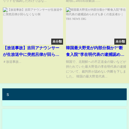
リットを強調したわけではな...
統領に18日出頭要請…...
LIVE）
未分類
未分類
【放送事故】吉田アナウンサー
韓国最大野党が内部分裂か?“断
が生放送中に突然呂律が回らな
食入院”李在明代表の逮捕認めら
くなり倒
れずも多くの造反者か｜
＃放送事故...
韓国で、北朝鮮への不正送金の疑いなどが
持たれていた最大野党の李在明代表の逮捕
TBS NEWS DIG
について、裁判所が認めない判断を下しま
した。 韓国の最大野党代表...
s