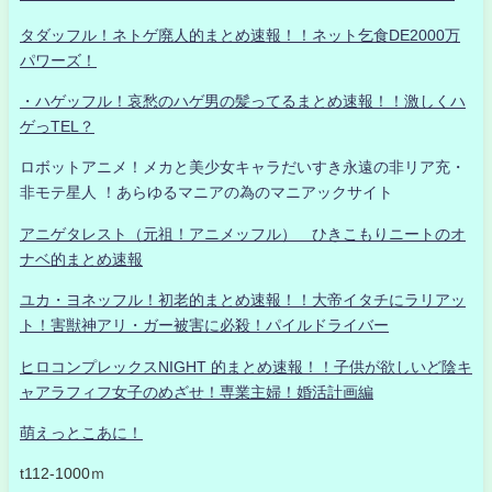
タダッフル！ネトゲ廃人的まとめ速報！！ネット乞食DE2000万
パワーズ！
・ハゲッフル！哀愁のハゲ男の髪ってるまとめ速報！！激しくハ
ゲっTEL？
ロボットアニメ！メカと美少女キャラだいすき永遠の非リア充・
非モテ星人 ！あらゆるマニアの為のマニアックサイト
アニゲタレスト（元祖！アニメッフル） ひきこもりニートのオ
ナベ的まとめ速報
ユカ・ヨネッフル！初老的まとめ速報！！大帝イタチにラリアッ
ト！害獣神アリ・ガー被害に必殺！パイルドライバー
ヒロコンプレックスNIGHT 的まとめ速報！！子供が欲しいど陰キ
ャアラフィフ女子のめざせ！専業主婦！婚活計画編
萌えっとこあに！
t112-1000ｍ