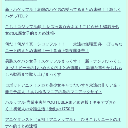
新・ハゲッフル！哀愁のハゲ男の髪ってるまとめ速報！！激しく
ハゲっTEL？
こじ！コジッフル@！-レズっ娘百合ネエ！こじらせ！50独身処
女のBL腐女子的まとめ速報-
何だ！何が？真・シロッフル！！ 永遠の無職童貞- ぼっちな
ニート的まとめ速報！一生童貞上等夜露死苦！
男装スケバン女子！スケッフルまっくす！（新・ナンノひゃくし
きっ!！ビー玉のおいぬさん的まとめ速報） 話題な事件からおも
しろ動画まで取り上げまっくす
ロボットアニメ！メカと美少女キャラだいすき永遠の非リア充・
非モテ星人 ！あらゆるマニアの為のマニアックサイト
ハルッフル-専業主夫的YOUTUBERまとめ速報！キモデブおた
く！初老人の介護生活！激動の1750日
アニゲタレスト（元祖！アニメッフル） ひきこもりニートのオ
ナベ的まとめ速報