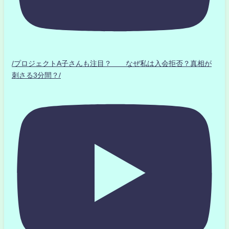
/プロジェクトA子さんも注目？ なぜ私は入会拒否？真相が
刺さる3分間？/