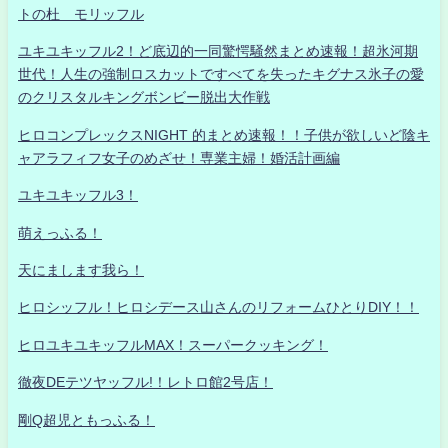
トの杜 モリッフル
ユキユキッフル2！ど底辺的一同驚愕騒然まとめ速報！超氷河期
世代！人生の強制ロスカットですべてを失ったキグナス氷子の愛
のクリスタルキングボンビー脱出大作戦
ヒロコンプレックスNIGHT 的まとめ速報！！子供が欲しいど陰キ
ャアラフィフ女子のめざせ！専業主婦！婚活計画編
ユキユキッフル3！
萌えっふる！
天にまします我ら！
ヒロシッフル！ヒロシデース山さんのリフォームひとりDIY！！
ヒロユキユキッフルMAX！スーパークッキング！
徹夜DEテツヤッフル!！レトロ館2号店！
剛Q超児ともっふる！