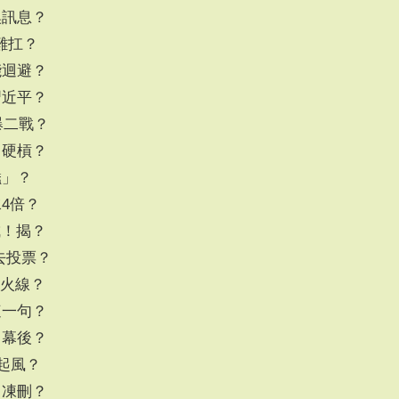
換訊息？
難扛？
能迴避？
習近平？
爆二戰？
！硬槓？
蠢」？
4倍？
成！揭？
會去投票？
之火線？
這一句？
！幕後？
蓮起風？
白凍刪？