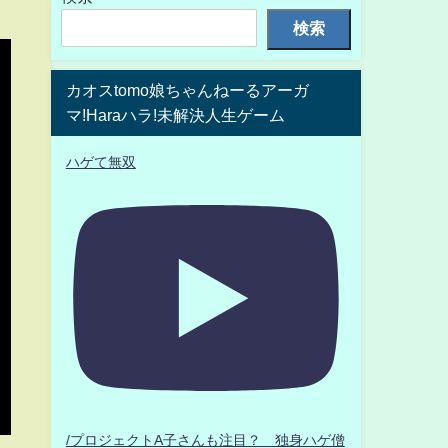
検索
カオスtomo娘ちゃんねーるアーガ
マ!Haraハラ!未解決人生ゲーム
ハゲて無双
/プロジェクトA子さんも注目？ 独身ハゲ僧