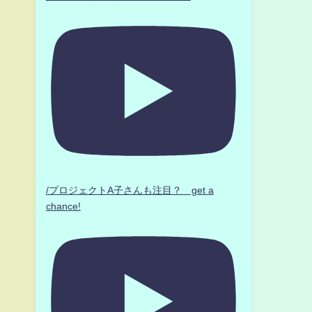
/プロジェクトA子さんも注目？ get a
chance!