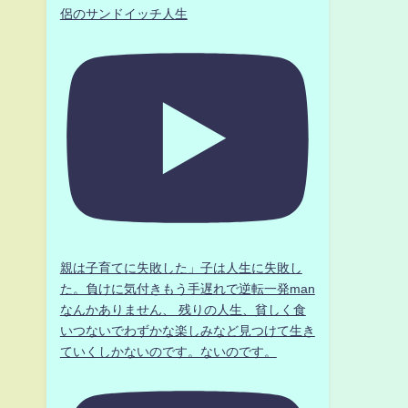
侶のサンドイッチ人生
親は子育てに失敗した」子は人生に失敗し
た。負けに気付きもう手遅れで逆転一発man
なんかありません、 残りの人生、貧しく食
いつないでわずかな楽しみなど見つけて生き
ていくしかないのです。ないのです。