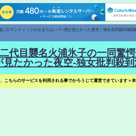
速報にロマンティックが止まらない？--僕が見たかった夜空！独女批判殺到激闘
！--二代目襲名火浦氷子の一同
見たかった夜空-独女批判殺到
、こちらのサービスを利用される事でかろうじて運営できています＞本