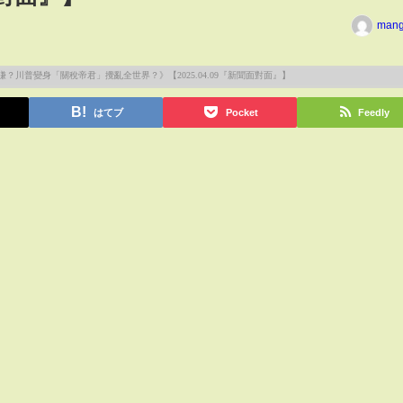
man
はてブ
Pocket
Feedly