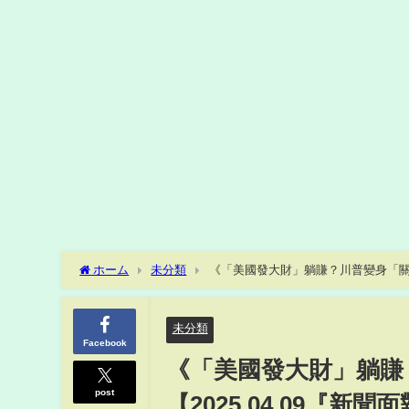
ホーム
未分類
《「美國發大財」躺賺？川普變身「關稅
未分類
Facebook
《「美國發大財」躺賺
post
【2025.04.09『新聞