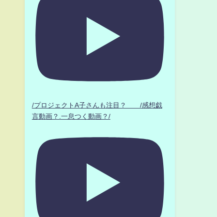
/プロジェクトA子さんも注目？ /感想戯
言動画？.一息つく動画？/