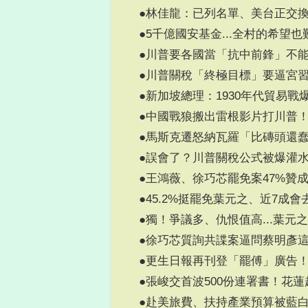
●林佳龍：已列名單、美台正交
●5千億國安基金...全村的希望也
●川普要各國當「抗中前鋒」不
●川普關稅「終極目標」要逼宮
●新加坡總理：1930年代貿易戰
●中國戰狼搬出雷根影片打川普
●馬斯克遷怒納瓦羅「比磚頭還
●誤會了？川普關稅公式被爆灌水
●王鴻薇、徐巧芯罷免案47%贊
●45.2%挺罷免葉元之、近7成
●獨！爭議多、仇恨值高...葉元
●徐巧芯質詢共諜案逼問蔡明彥
●更生日報再刊登「罷傅」廣告
●張峻交首波500份連署書！花
●赴美旅費、扶持產業預算被藍