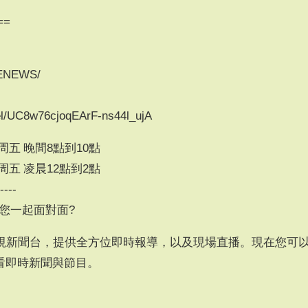
=
CENEWS/
el/UC8w76cjoqEArF-ns44l_ujA
五 晚間8點到10點
五 凌晨12點到2點
-----
帶您一起面對面?
視新聞台，提供全方位即時報導，以及現場直播。現在您可
看即時新聞與節目。