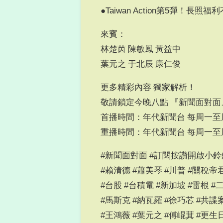
●Taiwan Action第5彈！長照
來賓：
林楚茵 陳敏鳳 黃益中
葉元之 于北辰 康仁俊
更多精彩內容 獨家解析！
敬請鎖定今晚八點 『新聞面對面
首播時間：年代新聞台 每周一至周
重播時間：年代新聞台 每周一至周
#新聞面對面 #訂閱按讚開啟小鈴
#賴清德 #蕭美琴 #川普 #關稅帝
#台股 #台積電 #新加坡 #雷根 #
#馬斯克 #納瓦羅 #徐巧芯 #共諜
#王鴻薇 #葉元之 #傅崐萁 #更生