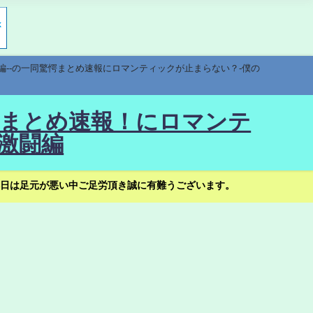
編--の一同驚愕まとめ速報にロマンティックが止まらない？-僕の
驚愕まとめ速報！にロマンテ
激闘編
日は足元が悪い中ご足労頂き誠に有難うございます。