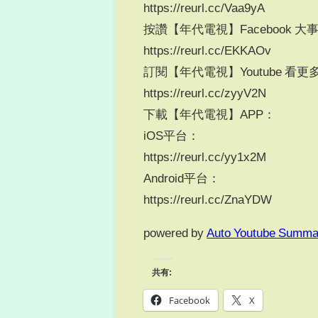
https://reurl.cc/Vaa9yA
按讚【年代電視】Facebook 
https://reurl.cc/EKKAOv
訂閱【年代電視】Youtube 看
https://reurl.cc/zyyV2N
下載【年代電視】APP：
iOS平台：
https://reurl.cc/yy1x2M
Android平台：
https://reurl.cc/ZnaYDW
powered by
Auto Youtube Summa
共有:
Facebook
X