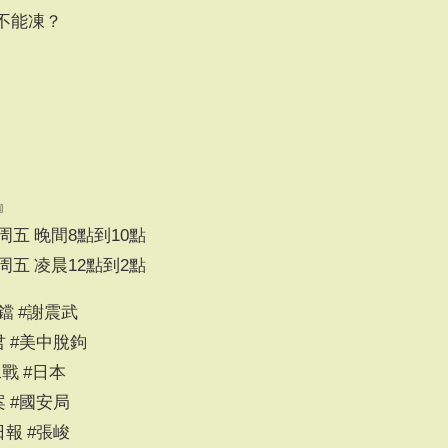
福利不能凍？
』
五 晚間8點到10點
五 凌晨12點到2點
鐺 #謝震武
君 #美中脫鉤
二戰 #日本
案 #國安局
日報 #張峻