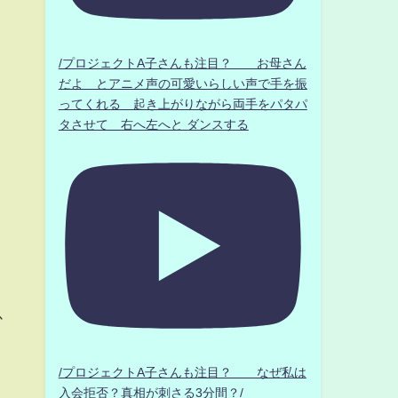
/プロジェクトA子さんも注目？ お母さん
だよ とアニメ声の可愛いらしい声で手を振
ってくれる 起き上がりながら両手をパタパ
タさせて 右へ左へと ダンスする
以
/プロジェクトA子さんも注目？ なぜ私は
入会拒否？真相が刺さる3分間？/