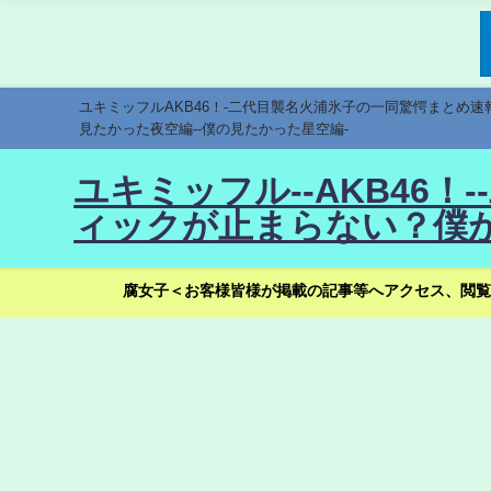
ユキミッフルAKB46！-二代目襲名火浦氷子の一同驚愕まとめ
見たかった夜空編--僕の見たかった星空編-
ユキミッフル--AKB46
ィックが止まらない？僕が
腐女子＜お客様皆様が掲載の記事等へアクセス、閲覧