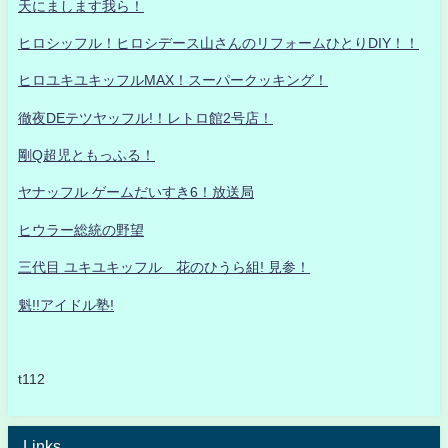
天にまします我ら！
ヒロシッフル！ヒロシデース山さんのリフォームひとりDIY！！
ヒロユキユキッフルMAX！スーパークッキング！
徹夜DEテツヤッフル!！レトロ館2号店！
剛Q超児ともっふる！
ヤナッフル ゲームだいすき6！放送局
ヒウラー総統の野望
三代目 ユキユキッフル 花のひうら組! 見参！
魁!!アイドル塾!
t112
Links