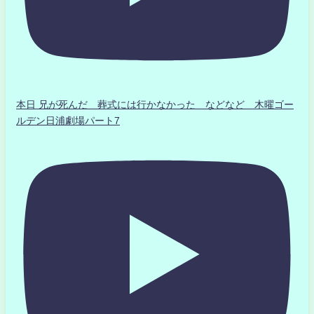
本日 兄が死んだ 葬式には行かなかった などなど 木曜ゴー
ルデン日浦劇場パート7