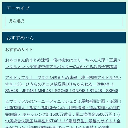
アーカイブ
おすすめ～ん
おすすめサイト
おネコさん的まとめ速報 僕の彼女はエリーちゃん人形！豆腐メ
ンタルメンヘラ電波中年アルバイターのぬいぐるみ男子末路編
アイドッフル！ ワタクシ的まとめ速報 地下格闘アイドルだい
すき！23 ひうらのアニメ放送局101ちゃんねる BNK48 ！
SNH48！JKT48！MNL48！SGO48！GNZ48！STU48！SKE48
ヒウラッフルのハーニーフィニッシュゴミ屋敷補完計画 ＜必殺！
生前整理人！孤立し孤独死からの～特殊清掃・遺品整理への道F
完結編＞ キャッシング計1500万返済：厨二病借金3500万円！う
つ病統合失調症14年生HKT46！！9期研究生、最後のサイト！全
米が泣いた！認知症鬱病60代のラストサイト絶賛！公開中