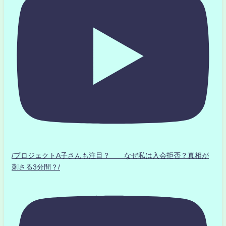
/プロジェクトA子さんも注目？ なぜ私は入会拒否？真相が
刺さる3分間？/