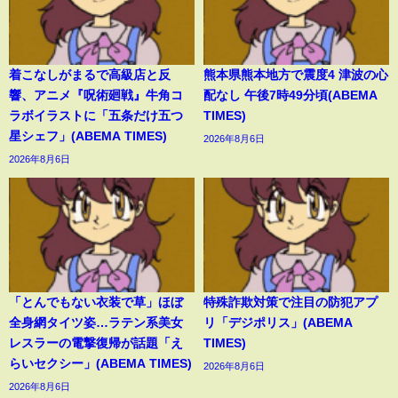
着こなしがまるで高級店と反
熊本県熊本地方で震度4 津波の心
響、アニメ『呪術廻戦』牛角コ
配なし 午後7時49分頃(ABEMA
ラボイラストに「五条だけ五つ
TIMES)
星シェフ」(ABEMA TIMES)
2026年8月6日
2026年8月6日
「とんでもない衣装で草」ほぼ
特殊詐欺対策で注目の防犯アプ
全身網タイツ姿…ラテン系美女
リ「デジポリス」(ABEMA
レスラーの電撃復帰が話題「え
TIMES)
らいセクシー」(ABEMA TIMES)
2026年8月6日
2026年8月6日