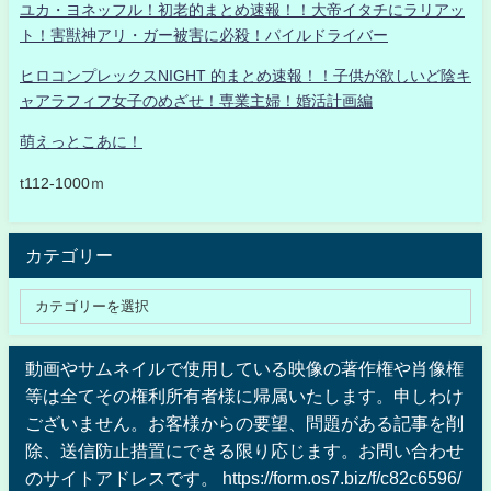
ユカ・ヨネッフル！初老的まとめ速報！！大帝イタチにラリアッ
ト！害獣神アリ・ガー被害に必殺！パイルドライバー
ヒロコンプレックスNIGHT 的まとめ速報！！子供が欲しいど陰キ
ャアラフィフ女子のめざせ！専業主婦！婚活計画編
萌えっとこあに！
t112-1000ｍ
カテゴリー
動画やサムネイルで使用している映像の著作権や肖像権
等は全てその権利所有者様に帰属いたします。申しわけ
ございません。お客様からの要望、問題がある記事を削
除、送信防止措置にできる限り応じます。お問い合わせ
のサイトアドレスです。 https://form.os7.biz/f/c82c6596/