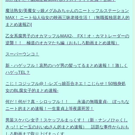
魔法熟女/美魔女ッ娘メグみみちゃんのニートッフルステーション
MAX！ ニート仙人仙女の映画三昧老後生活！（無職孤独居老人的
まとめ速報Z)]
乙女系腐男子のオカマッフルMAX2- FX！オ・カマトレーダーの
逆襲！！ 極道のオカマたち編（おもしろ動画まとめ速報）
スーパーウンコ！
新・ハゲッフル！哀愁のハゲ男の髪ってるまとめ速報！！激しく
ハゲっTEL？
こじ！コジッフル@！-レズっ娘百合ネエ！こじらせ！50独身処
女のBL腐女子的まとめ速報-
何だ！何が？真・シロッフル！！ 永遠の無職童貞- ぼっちな
ニート的まとめ速報！一生童貞上等夜露死苦！
男装スケバン女子！スケッフルまっくす！（新・ナンノひゃくし
きっ!！ビー玉のおいぬさん的まとめ速報） 話題な事件からおも
しろ動画まで取り上げまっくす