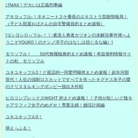
げMAX！デカいは正義刑事編
アキヨッフル-！ネオニートスケ番長のエキストラ芸能情報局！
（子ども部屋おばさんの自宅警備員的まとめ速報）
[ヨシヨシロッフル-！！-素浪人勇者カツオンの未解決事件簿へよ
うこそYOUKO！のナンノ洋子のはなしは信じるな編）]
モリッフル！ 50代無職独身的まとめ速報！有益便利情報サイ
トの杜 モリッフル
ユキユキッフル2！ど底辺的一同驚愕騒然まとめ速報！超氷河期
世代！人生の強制ロスカットですべてを失ったキグナス氷子の愛
のクリスタルキングボンビー脱出大作戦
ヒロコンプレックスNIGHT 的まとめ速報！！子供が欲しいど陰キ
ャアラフィフ女子のめざせ！専業主婦！婚活計画編
ユキユキッフル3！
萌えっふる！