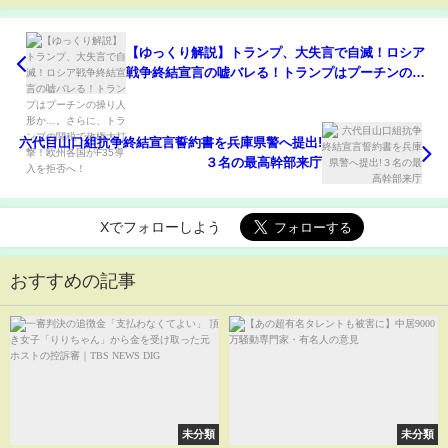
【ゆっくり解説】トランプ、大失言で自滅！ロシア
戦争終結宣言の嘘バレる！トランプはプーチンの操
り人形か…。さらに、トランプの関税で政権大打
撃！欧州各国がF35導入を拒否へ！
六代目山口組抗争終結宣言誓約書を兵庫県警へ提出!
３名の最高幹部来庁
Xでフォローしよう
おすすめの記事
未分類
未分類