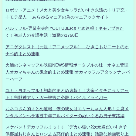
ロボットアニメ！メカと美少女キャラだいすき永遠の非リア充・
非モテ星人 ！あらゆるマニアの為のマニアックサイト
ハルッフル-専業主夫的YOUTUBERまとめ速報！キモデブおた
く！初老人の介護生活！激動の1750日
アニゲタレスト（元祖！アニメッフル） ひきこもりニートのオ
ナベ的まとめ速報
火浦のシネマッフル映画NEWS情報ポータブルの杜！オネエ管理
人オカマちゃんの鬼女的まとめ速報!オカマッフルアタックナンバ
ーハーフ
ユカ・ヨネッフル！初老的まとめ速報！！大帝イタチにラリアッ
ト！害獣神アリ・ガー被害に必殺！パイルドライバー
おネコさん的まとめ速報 僕の彼女はエリーちゃん人形！豆腐メ
ンタルメンヘラ電波中年アルバイターのぬいぐるみ男子末路編
スケバン！デカッフルまっくす（デカい強い2次元嫁だいすき子
供部屋おじさんヒロシ之古惑仔的まとめ速報）話題な動画取り上