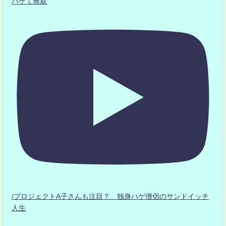
ハゲて無双
/プロジェクトA子さんも注目？ 独身ハゲ僧侶のサンドイッチ
人生