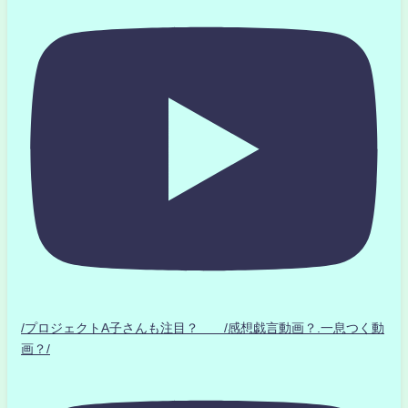
/プロジェクトA子さんも注目？ /感想戯言動画？.一息つく動
画？/