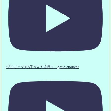
/プロジェクトA子さんも注目？ get a chance!