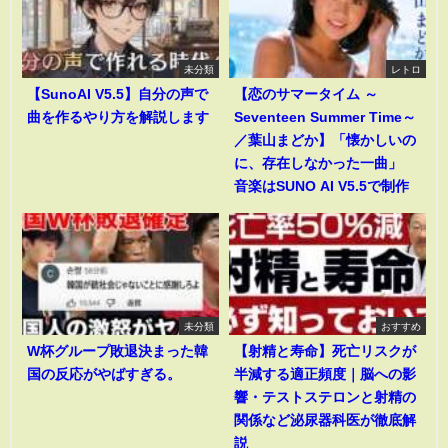
未分類
レトロ
【SunoAI V5.5】自分の声で
【恋のサマータイム ～
曲を作るやり方を解説します
Seventeen Summer Time～
／葉山まどか】「懐かしいの
に、存在しなかった一曲」
音楽はSUNO AI V5.5で制作
未分類
おすすめ
W杯グループ敗退決まった韓
【射精と寿命】死亡リスクが
国の反応がやばすぎる。
半減する適正頻度｜脳への影
響・テストステロンと射精の
関係など泌尿器科医が徹底解
説