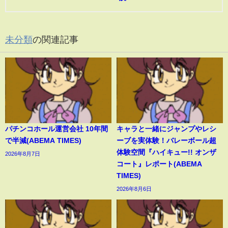
未分類
の関連記事
パチンコホール運営会社 10年間
キャラと一緒にジャンプやレシ
で半減(ABEMA TIMES)
ーブを実体験！バレーボール超
体験空間『ハイキュー!! オンザ
2026年8月7日
コート』レポート(ABEMA
TIMES)
2026年8月6日