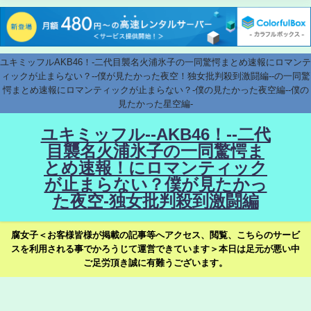
ユキミッフルAKB46！-二代目襲名火浦氷子の一同驚愕まとめ速報にロマンテ
ィックが止まらない？--僕が見たかった夜空！独女批判殺到激闘編--の一同驚
愕まとめ速報にロマンティックが止まらない？-僕の見たかった夜空編--僕の
見たかった星空編-
ユキミッフル--AKB46！--二代
目襲名火浦氷子の一同驚愕ま
とめ速報！にロマンティック
が止まらない？僕が見たかっ
た夜空-独女批判殺到激闘編
腐女子＜お客様皆様が掲載の記事等へアクセス、閲覧、こちらのサービ
スを利用される事でかろうじて運営できています＞本日は足元が悪い中
ご足労頂き誠に有難うございます。