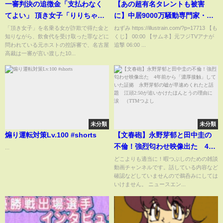
一審判決の追徴金「支払わなく
【あの超有名タレントも被害
てよい」 頂き女子「りりちゃ
に】中居9000万騒動専門家・有
ん」から金を受け取った元ホス
名人の意見
「頂き女子」を名乗る女が詐欺で得た金と
ねずみ https://illustrain.com/?p=17713 【も
知りながら、飲食代を受け取った罪などに
くじ】 00:00 【サムネ】元フジTVアナが
トの控訴審｜TBS NEWS DIG
問われている元ホストの控訴審で、名古屋
追撃 06:00 ...
高裁は一審が言い渡した10...
未分類
未分類
煽り運転対策Lv.100 #shorts
【文春砲】永野芽郁と田中圭の
不倫！強烈匂わせ映像出た 4年
...
前から「濃厚接触」していた証
どこよりも適当に！暇つぶしのための雑談
動画チャンネルです。話している内容など
拠 永野芽郁の嘘が早速めくれ
確認などしていませんので鵜呑みにしては
たと話題 江頭2:50が追いかけ
いけません。 ニュースエン...
たほんとうの理由に涙 （TTM
つよし