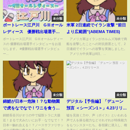
未分類
未分類
ボートレース江戸川 GⅢオール
米軍 2日連続でイラン攻撃 “前日
レディース 優勝戦出場選手イ
より広範囲”(ABEMA TIMES)
ンタビュー
ボートレース江戸川 GⅢオールレディー
アメリカ軍はイランがホルムズ海峡で商
スの 優勝戦出場選手インタビューをお送
船を攻撃したことへの対抗措置として、2
りします。 #優勝戦出場選手インタビュ
日連続でイランへの攻撃を実施しました。
ー...
アメリカ中央軍は8日、...
未分類
未分類
錦鯉が日本一危険！？な動物園
デジタル【予告編】「デューン
で虎をなでなで！ワニを食う！
預言 ＜シーズン1＞」4.23リリー
【のりのり散歩・定山渓②】
ス
錦鯉長谷川がオリの中で猛獣トラに大接
嘘を見抜く力や、声（ボイス）といわれる
近！まるで犬みたいにお手・なでなで！？
声で人を操る能力などそれぞれが特殊能力
日本一触れ合える！？ノースサファリサッ
をもつシスターたち。各領家に潜入し、権