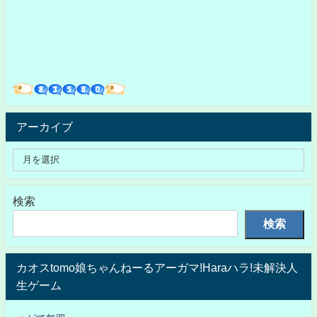
アーカイブ
検索
検索
カオスtomo娘ちゃんねーるアーガマ!Haraハラ!未解決人
生ゲーム