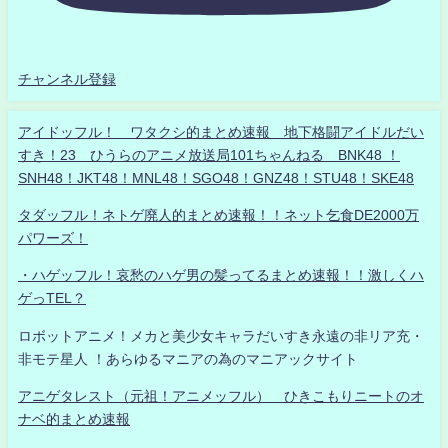
チャンネル登録
アイドッフル！ ワタクシ的まとめ速報 地下格闘アイドルだい
すき！23 ひうらのアニメ放送局101ちゃんねる BNK48 ！
SNH48！JKT48！MNL48！SGO48！GNZ48！STU48！SKE48
タダッフル！ネトゲ廃人的まとめ速報！！ネット乞食DE2000万
パワーズ！
・ハゲッフル！哀愁のハゲ男の髪ってるまとめ速報！！激しくハ
ゲっTEL？
ロボットアニメ！メカと美少女キャラだいすき永遠の非リア充・
非モテ星人 ！あらゆるマニアの為のマニアックサイト
アニゲタレスト（元祖！アニメッフル） ひきこもりニートのオ
ナベ的まとめ速報