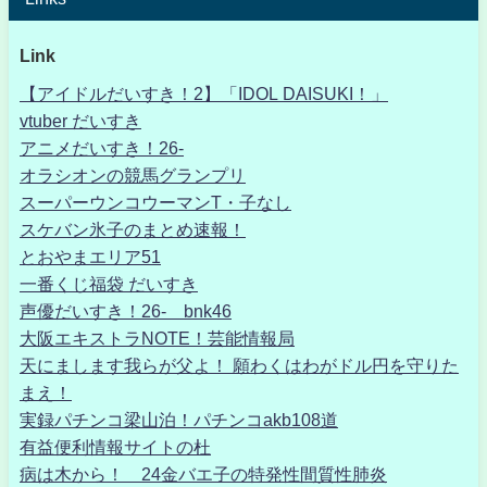
Link
【アイドルだいすき！2】「IDOL DAISUKI！」
vtuber だいすき
アニメだいすき！26-
オラシオンの競馬グランプリ
スーパーウンコウーマンT・子なし
スケバン氷子のまとめ速報！
とおやまエリア51
一番くじ福袋 だいすき
声優だいすき！26- bnk46
大阪エキストラNOTE！芸能情報局
天にまします我らが父よ！ 願わくはわがドル円を守りた
まえ！
実録パチンコ梁山泊！パチンコakb108道
有益便利情報サイトの杜
病は木から！ 24金バエ子の特発性間質性肺炎