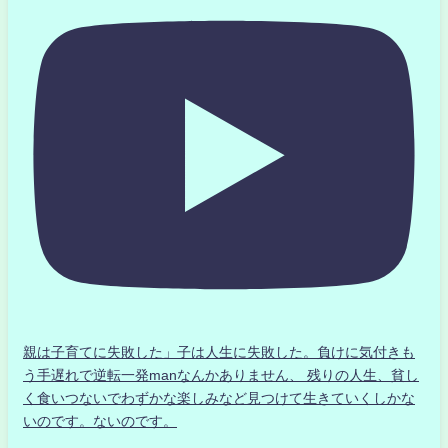
親は子育てに失敗した」子は人生に失敗した。負けに気付きも
う手遅れで逆転一発manなんかありません、 残りの人生、貧し
く食いつないでわずかな楽しみなど見つけて生きていくしかな
いのです。ないのです。