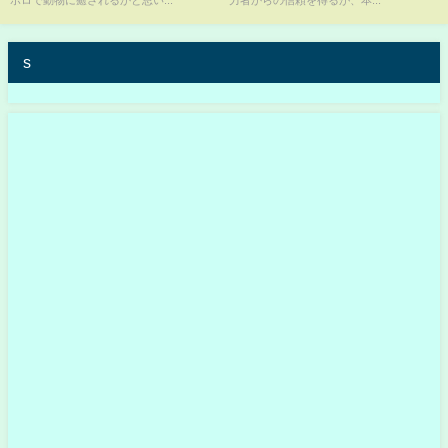
ポロで動物に癒されるかと思い...
力者からの信頼を得るが、本...
s