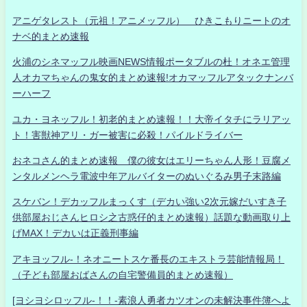
アニゲタレスト（元祖！アニメッフル） ひきこもりニートのオ
ナベ的まとめ速報
火浦のシネマッフル映画NEWS情報ポータブルの杜！オネエ管理
人オカマちゃんの鬼女的まとめ速報!オカマッフルアタックナンバ
ーハーフ
ユカ・ヨネッフル！初老的まとめ速報！！大帝イタチにラリアッ
ト！害獣神アリ・ガー被害に必殺！パイルドライバー
おネコさん的まとめ速報 僕の彼女はエリーちゃん人形！豆腐メ
ンタルメンヘラ電波中年アルバイターのぬいぐるみ男子末路編
スケバン！デカッフルまっくす（デカい強い2次元嫁だいすき子
供部屋おじさんヒロシ之古惑仔的まとめ速報）話題な動画取り上
げMAX！デカいは正義刑事編
アキヨッフル-！ネオニートスケ番長のエキストラ芸能情報局！
（子ども部屋おばさんの自宅警備員的まとめ速報）
[ヨシヨシロッフル-！！-素浪人勇者カツオンの未解決事件簿へよ