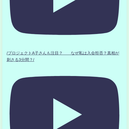
/プロジェクトA子さんも注目？ なぜ私は入会拒否？真相が
刺さる3分間？/