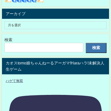
アーカイブ
検索
検索
カオスtomo娘ちゃんねーるアーガマ!Haraハラ!未解決人
生ゲーム
ハゲて無双