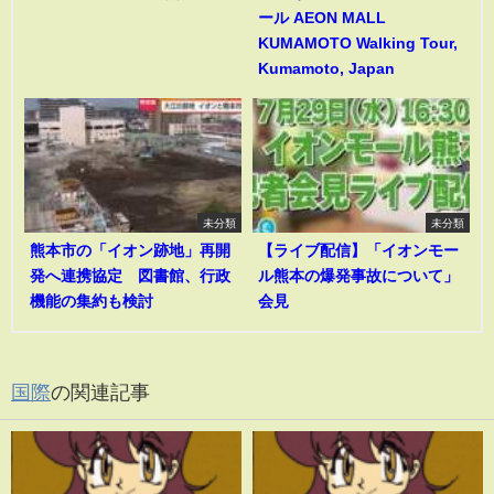
ール AEON MALL
KUMAMOTO Walking Tour,
Kumamoto, Japan
未分類
未分類
熊本市の「イオン跡地」再開
【ライブ配信】「イオンモー
発へ連携協定 図書館、行政
ル熊本の爆発事故について」
機能の集約も検討
会見
国際
の関連記事