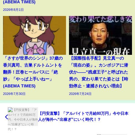
(ABEMA TIMES)
2026年8月1日
「さすが世界のシンジ」37歳の
【国際指名手配】見立真一の
香川真司、古巣ドルトムントを
「現在の姿」。カンボジアに潜
翻弄！圧巻ヒールパスに「絶
伏か――"残虐王子"と呼ばれた
妙」「やっぱ上手いねー」
男の、変わり果てた姿とは【時
(ABEMA TIMES)
効停止・逮捕されない理由】
2026年7月30日
2026年7月24日
【円安直撃】「アルバイトで月給80万円」今や日本
人が海外へ“出稼ぎ”にいく時代！？