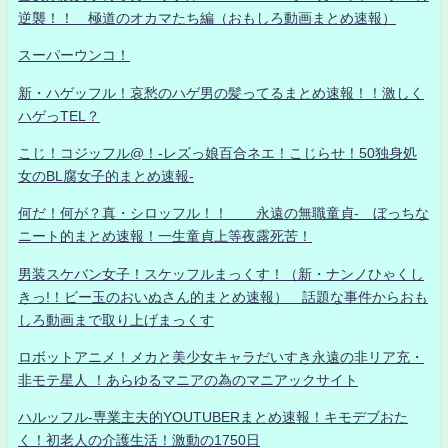
逆襲！！ 極道のオカマたち編（おもしろ動画まとめ速報）
スーパーウンコ！
新・ハゲッフル！哀愁のハゲ男の髪ってるまとめ速報！！激しく
ハゲっTEL？
こじ！コジッフル@！-レズっ娘百合ネエ！こじらせ！50独身処
女のBL腐女子的まとめ速報-
何だ！何が？真・シロッフル！！ 永遠の無職童貞- ぼっちな
ニート的まとめ速報！一生童貞上等夜露死苦！
男装スケバン女子！スケッフルまっくす！（新・ナンノひゃくし
きっ!！ビー玉のおいぬさん的まとめ速報） 話題な事件からおも
しろ動画まで取り上げまっくす
ロボットアニメ！メカと美少女キャラだいすき永遠の非リア充・
非モテ星人 ！あらゆるマニアの為のマニアックサイト
ハルッフル-専業主夫的YOUTUBERまとめ速報！キモデブおた
く！初老人の介護生活！激動の1750日