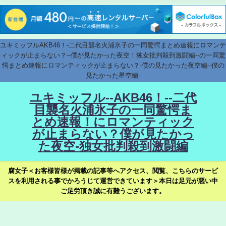
ユキミッフルAKB46！-二代目襲名火浦氷子の一同驚愕まとめ速報にロマンテ
ィックが止まらない？--僕が見たかった夜空！独女批判殺到激闘編--の一同驚
愕まとめ速報にロマンティックが止まらない？-僕の見たかった夜空編--僕の
見たかった星空編-
ユキミッフル--AKB46！--二代
目襲名火浦氷子の一同驚愕ま
とめ速報！にロマンティック
が止まらない？僕が見たかっ
た夜空-独女批判殺到激闘編
腐女子＜お客様皆様が掲載の記事等へアクセス、閲覧、こちらのサービ
スを利用される事でかろうじて運営できています＞本日は足元が悪い中
ご足労頂き誠に有難うございます。