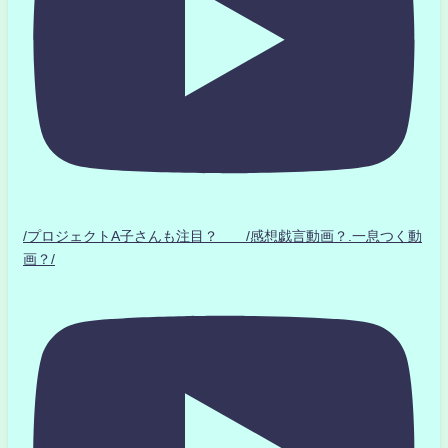
/プロジェクトA子さんも注目？ /感想戯言動画？.一息つく動
画？/