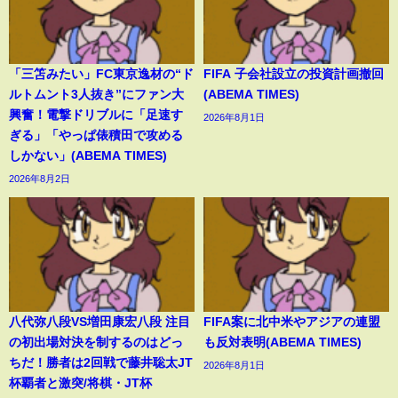
「三笘みたい」FC東京逸材の“ド
FIFA 子会社設立の投資計画撤回
ルトムント3人抜き”にファン大
(ABEMA TIMES)
興奮！電撃ドリブルに「足速す
2026年8月1日
ぎる」「やっぱ俵積田で攻める
しかない」(ABEMA TIMES)
2026年8月2日
八代弥八段VS増田康宏八段 注目
FIFA案に北中米やアジアの連盟
の初出場対決を制するのはどっ
も反対表明(ABEMA TIMES)
ちだ！勝者は2回戦で藤井聡太JT
2026年8月1日
杯覇者と激突/将棋・JT杯