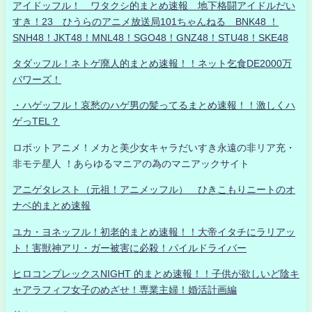
アイドッフル！ ワタクシ的まとめ速報 地下格闘アイドルだい
すき！23 ひうらのアニメ放送局101ちゃんねる BNK48 ！
SNH48！JKT48！MNL48！SGO48！GNZ48！STU48！SKE48
タダッフル！ネトゲ廃人的まとめ速報！！ネット乞食DE2000万
パワーズ！
・ハゲッフル！哀愁のハゲ男の髪ってるまとめ速報！！激しくハ
ゲっTEL？
ロボットアニメ！メカと美少女キャラだいすき永遠の非リア充・
非モテ星人 ！あらゆるマニアの為のマニアックサイト
アニゲタレスト（元祖！アニメッフル） ひきこもりニートのオ
ナベ的まとめ速報
ユカ・ヨネッフル！初老的まとめ速報！！大帝イタチにラリアッ
ト！害獣神アリ・ガー被害に必殺！パイルドライバー
ヒロコンプレックスNIGHT 的まとめ速報！！子供が欲しいど陰キ
ャアラフィフ女子のめざせ！専業主婦！婚活計画編