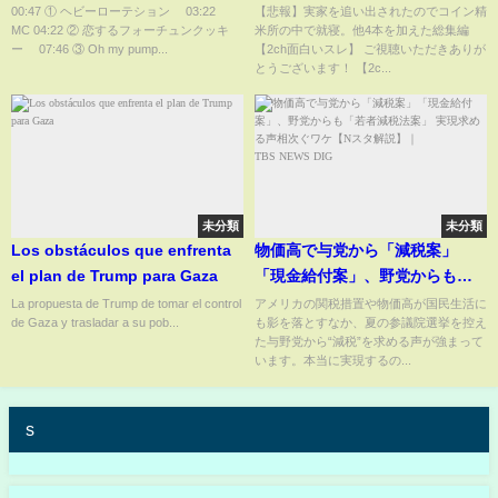
チュンクッキー #フライングゲッ
本を加えた総集編【2ch面白いス
00:47 ① ヘビーローテション 03:22
【悲報】実家を追い出されたのでコイン精
MC 04:22 ② 恋するフォーチュンクッキ
米所の中で就寝。他4本を加えた総集編
ト ソフトバンクホークス 鷹祭サ
レ】
ー 07:46 ③ Oh my pump...
【2ch面白いスレ】 ご視聴いただきありが
マーブースト #小栗有以 #倉野尾
とうございます！ 【2c...
成美 佐藤綺星 八木愛月
未分類
未分類
Los obstáculos que enfrenta
物価高で与党から「減税案」
el plan de Trump para Gaza
「現金給付案」、野党からも
「若者減税法案」 実現求める声
La propuesta de Trump de tomar el control
アメリカの関税措置や物価高が国民生活に
de Gaza y trasladar a su pob...
も影を落とすなか、夏の参議院選挙を控え
相次ぐワケ【Nスタ解説】｜
た与野党から“減税”を求める声が強まって
TBS NEWS DIG
います。本当に実現するの...
s