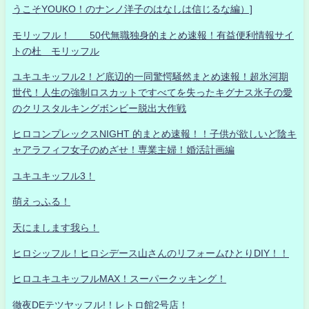
うこそYOUKO！のナンノ洋子のはなしは信じるな編）]
モリッフル！ 50代無職独身的まとめ速報！有益便利情報サイ
トの杜 モリッフル
ユキユキッフル2！ど底辺的一同驚愕騒然まとめ速報！超氷河期
世代！人生の強制ロスカットですべてを失ったキグナス氷子の愛
のクリスタルキングボンビー脱出大作戦
ヒロコンプレックスNIGHT 的まとめ速報！！子供が欲しいど陰キ
ャアラフィフ女子のめざせ！専業主婦！婚活計画編
ユキユキッフル3！
萌えっふる！
天にまします我ら！
ヒロシッフル！ヒロシデース山さんのリフォームひとりDIY！！
ヒロユキユキッフルMAX！スーパークッキング！
徹夜DEテツヤッフル!！レトロ館2号店！