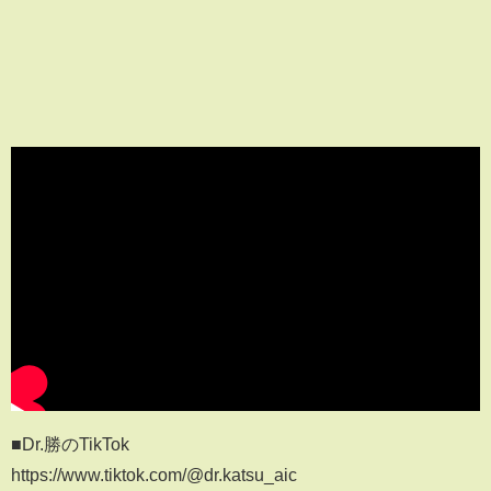
■Dr.勝のTikTok
https://www.tiktok.com/@dr.katsu_aic