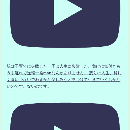
親は子育てに失敗した」子は人生に失敗した。負けに気付きも
う手遅れで逆転一発manなんかありません、 残りの人生、貧し
く食いつないでわずかな楽しみなど見つけて生きていくしかな
いのです。ないのです。