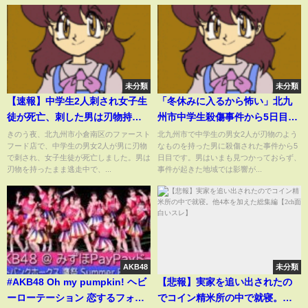
未分類
未分類
【速報】中学生2人刺され女子生
「冬休みに入るから怖い」北九
徒が死亡、刺した男は刃物持っ
州市中学生殺傷事件から5日目
たまま逃走中 北九州市｜
刺した男はいまも逃走中｜
きのう夜、北九州市小倉南区のファースト
北九州市で中学生の男女2人が刃物のよう
フード店で、中学生の男女2人が男に刃物
なものを持った男に殺傷された事件から5
TBS NEWS DIG
TBS NEWS DIG
で刺され、女子生徒が死亡しました。男は
日目です。男はいまも見つかっておらず、
刃物を持ったまま逃走中で、...
事件が起きた地域では影響が...
AKB48
未分類
#AKB48 Oh my pumpkin! ヘビ
【悲報】実家を追い出されたの
ーローテーション 恋するフォー
でコイン精米所の中で就寝。他4