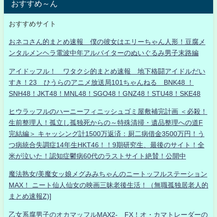
おすすめ～ん
おすすめサイト
おネコさん的まとめ速報 僕の彼女はエリーちゃん人形！豆腐メ
ンタルメンヘラ電波中年アルバイターのぬいぐるみ男子末路編
アイドッフル！ ワタクシ的まとめ速報 地下格闘アイドルだい
すき！23 ひうらのアニメ放送局101ちゃんねる BNK48 ！
SNH48！JKT48！MNL48！SGO48！GNZ48！STU48！SKE48
ヒウラッフルのハーニーフィニッシュゴミ屋敷補完計画 ＜必殺！
生前整理人！孤立し孤独死からの～特殊清掃・遺品整理への道F
完結編＞ キャッシング計1500万返済：厨二病借金3500万円！う
つ病統合失調症14年生HKT46！！9期研究生、最後のサイト！全
米が泣いた！認知症鬱病60代のラストサイト絶賛！公開中
魔法熟女/美魔女ッ娘メグみみちゃんのニートッフルステーション
MAX！ ニート仙人仙女の映画三昧老後生活！（無職孤独居老人的
まとめ速報Z)]
乙女系腐男子のオカマッフルMAX2- FX！オ・カマトレーダーの