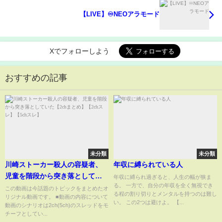
【LIVE】♾️NEOアラモード
Xでフォローしよう
おすすめの記事
未分類
未分類
川崎ストーカー殺人の容疑者、
年収に縛られている人
児童を階段から突き落としてい
年収に縛られ過ぎると、人生の幅が狭ま
る。 一方で、自分の年収を全く無視でき
た【2chまとめ】【2chスレ】
この動画は今話題のトピックをまとめたオ
る程の割り切りとメンタルを持つのは難し
リジナル動画です。 ■動画の内容について
【5chスレ】
い。 この2つは避けよ。 【...
動画のシナリオは2ch(5ch)のスレッドをモ
チーフとしてい...