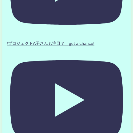
/プロジェクトA子さんも注目？ get a chance!